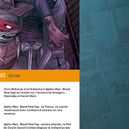
ÈVES
TOUT VOIR
Chris McKenna et Erik Sommers (Spider-Man : Brand
New Day) en renfort sur l'écriture de Avengers :
Doomsday et Secret Wars
Spider-Man : Brand New Day : en France, un succès
record aussi avec 3 millions d'entrées en une
semaine
Spider-Man : Brand New Day : comme attendu, le film
de Destin Daniel Cretton dépasse le milliard au box-