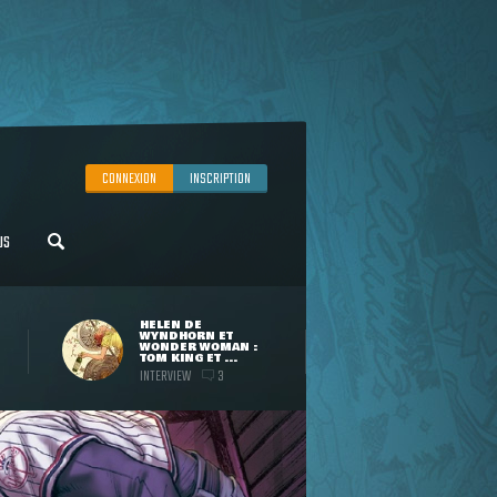
CONNEXION
INSCRIPTION
US
HELEN DE
WYNDHORN ET
WONDER WOMAN :
TOM KING ET ...
INTERVIEW
3