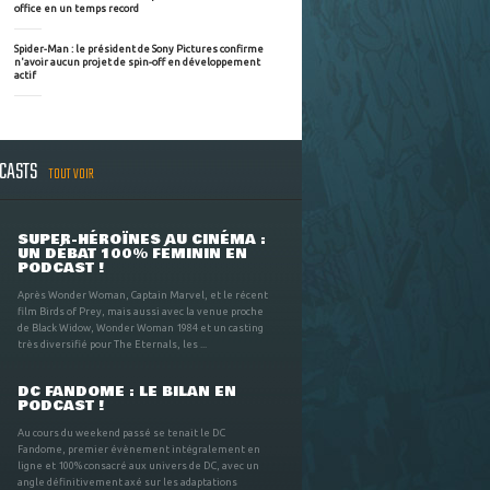
office en un temps record
Spider-Man : le président de Sony Pictures confirme
n'avoir aucun projet de spin-off en développement
actif
DCASTS
TOUT VOIR
SUPER-HÉROÏNES AU CINÉMA :
UN DÉBAT 100% FÉMININ EN
PODCAST !
Après Wonder Woman, Captain Marvel, et le récent
film Birds of Prey, mais aussi avec la venue proche
de Black Widow, Wonder Woman 1984 et un casting
très diversifié pour The Eternals, les ...
DC FANDOME : LE BILAN EN
PODCAST !
Au cours du weekend passé se tenait le DC
Fandome, premier évènement intégralement en
ligne et 100% consacré aux univers de DC, avec un
angle définitivement axé sur les adaptations