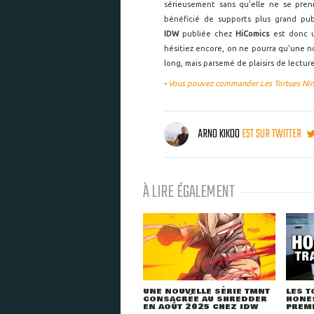
sérieusement sans qu'elle ne se pren
bénéficié de supports plus grand pub
IDW
publiée chez
HiComics
est donc u
hésitiez encore, on ne pourra qu'une nou
long, mais parsemé de plaisirs de lecture
-
Vous pouvez commander Les Tortues Ninj
ARNO KIKOO
EST SUR TWITTER
À LIRE ÉGALEMENT
UNE NOUVELLE SÉRIE TMNT
LES T
CONSACRÉE AU SHREDDER
HONES
EN AOÛT 2025 CHEZ IDW
PREMI