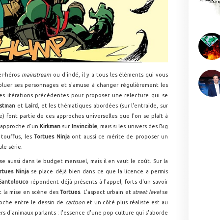
er-héros
mainstream
ou d'indé, il y a tous les éléments qui vous
voluer ses personnages et s'amuse à changer régulièrement les
des itérations précédentes pour proposer une relecture qui se
astman
et
Laird
, et les thématiques abordées (sur l'entraide, sur
e) font partie de ces approches universelles que l'on se plaît à
 l'approche d'un
Kirkman
sur
Invincible
, mais si les univers des Big
touffus, les
Tortues Ninja
ont aussi ce mérite de proposer un
ule série.
e aussi dans le budget mensuel, mais il en vaut le coût. Sur la
rtues Ninja
se place déjà bien dans ce que la licence a permis
Santolouco
répondent déjà présents à l'appel, forts d'un savoir
t la mise en scène des
Tortues
. L'aspect urbain et
street level
se
roche entre le dessin de
cartoon
et un côté plus réaliste est au
ers d'animaux parlants : l'essence d'une pop culture qui s'aborde