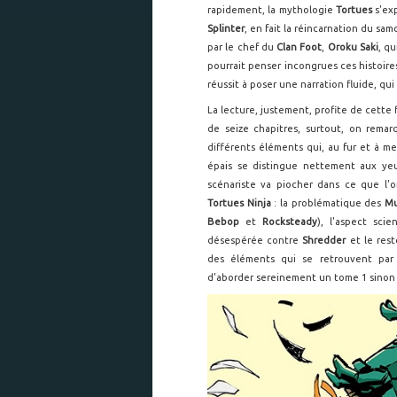
rapidement, la mythologie
Tortues
s'ex
Splinter
, en fait la réincarnation du sam
par le chef du
Clan Foot
,
Oroku Saki
, q
pourrait penser incongrues ces histoir
réussit à poser une narration fluide, q
La lecture, justement, profite de cette f
de seize chapitres, surtout, on rema
différents éléments qui, au fur et à m
épais se distingue nettement aux yeux
scénariste va piocher dans ce que l'o
Tortues Ninja
: la problématique des
Mu
Bebop
et
Rocksteady
), l'aspect scie
désespérée contre
Shredder
et le res
des éléments qui se retrouvent par 
d'aborder sereinement un tome 1 sinon p