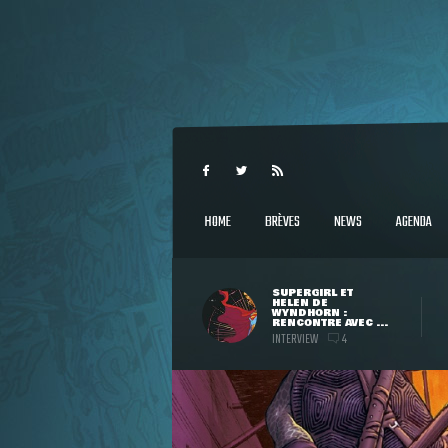
HOME
BRÈVES
NEWS
AGENDA
SUPERGIRL ET
HELEN DE
WYNDHORN :
RENCONTRE AVEC ...
INTERVIEW
4