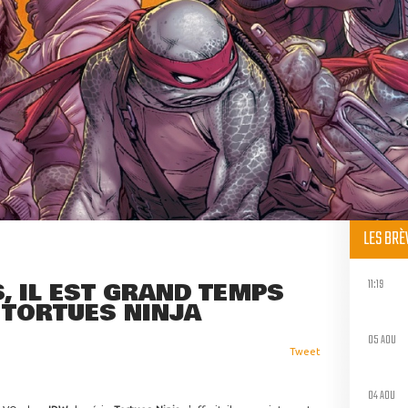
LES BR
11:19
, IL EST GRAND TEMPS
S TORTUES NINJA
05 AOU
Tweet
04 AOU