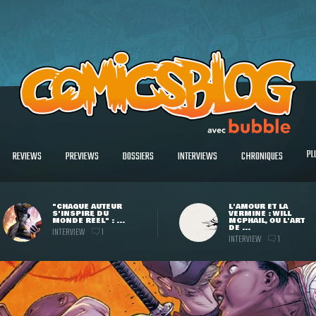
PL
REVIEWS
PREVIEWS
DOSSIERS
INTERVIEWS
CHRONIQUES
"CHAQUE AUTEUR
L'AMOUR ET LA
S'INSPIRE DU
VERMINE : WILL
MONDE RÉEL" : ...
MCPHAIL, OU L'ART
DE ...
INTERVIEW
1
INTERVIEW
1