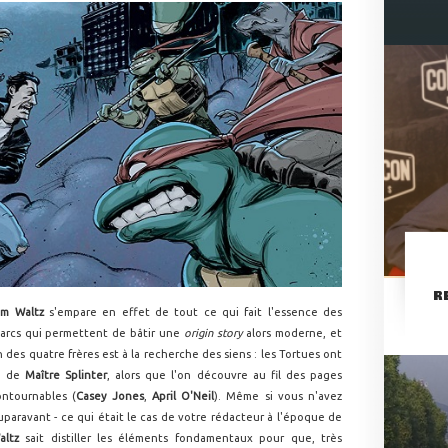
R
om Waltz
s'empare en effet de tout ce qui fait l'essence des
s arcs qui permettent de bâtir une
origin story
alors moderne, et
n des quatre frères est à la recherche des siens : les Tortues ont
te de
Maître Splinter
, alors que l'on découvre au fil des pages
ontournables (
Casey Jones
,
April O'Neil
). Même si vous n'avez
uparavant - ce qui était le cas de votre rédacteur à l'époque de
altz
sait distiller les éléments fondamentaux pour que, très