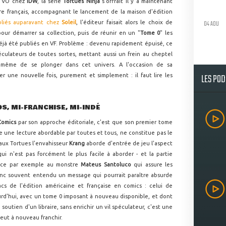
n VO chez
IDW
, la série
Tortues Ninja
s'offrait il y a maintenant
oire français, accompagnant le lancement de la maison d'édition
04 AOU
bliés auparavant chez
Soleil
, l'éditeur faisait alors le choix de
our démarrer sa collection, puis de réunir en un "
Tome 0
" les
éjà été publiés en VF. Problème : devenu rapidement épuisé, ce
péculateurs de toutes sortes, mettant aussi un frein au cheptel
à même de se plonger dans cet univers. A l'occasion de sa
LES PO
er une nouvelle fois, purement et simplement : il faut lire les
S, MI-FRANCHISE, MI-INDÉ
Comics
par son approche éditoriale, c'est que son premier tome
ste une lecture abordable par toutes et tous, ne constitue pas le
 aux Tortues l'envahisseur
Krang
aborde d'entrée de jeu l'aspect
qui n'est pas forcément le plus facile à aborder - et la partie
 face par exemple au monstre
Mateus Santoluco
qui assure les
donc souvent entendu un message qui pourrait paraître absurde
cs de l'édition américaine et française en comics : celui de
urd'hui, avec un tome 0 imposant à nouveau disponible, et dont
soutien d'un libraire, sans enrichir un vil spéculateur, c'est une
eut à nouveau franchir.