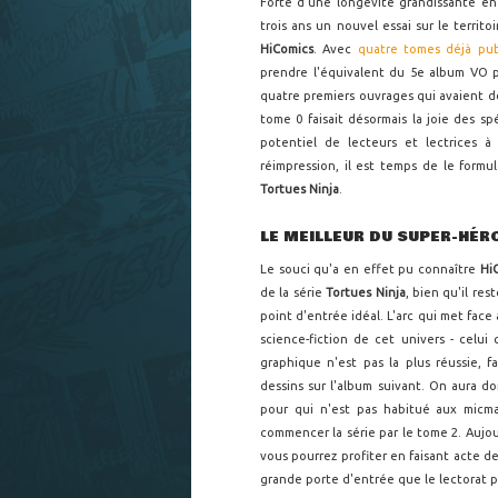
Forte d'une longévité grandissante e
trois ans un nouvel essai sur le territ
HiComics
. Avec
quatre tomes déjà pu
prendre l'équivalent du 5e album VO p
quatre premiers ouvrages qui avaient d
tome 0 faisait désormais la joie des s
potentiel de lecteurs et lectrices 
réimpression, il est temps de le formul
Tortues Ninja
.
LE MEILLEUR DU SUPER-HÉRO
Le souci qu'a en effet pu connaître
Hi
de la série
Tortues Ninja
, bien qu'il re
point d'entrée idéal. L'arc qui met face
science-fiction de cet univers - celui 
graphique n'est pas la plus réussie,
dessins sur l'album suivant. On aura 
pour qui n'est pas habitué aux micma
commencer la série par le tome 2. Aujo
vous pourrez profiter en faisant acte de 
grande porte d'entrée que le lectorat p