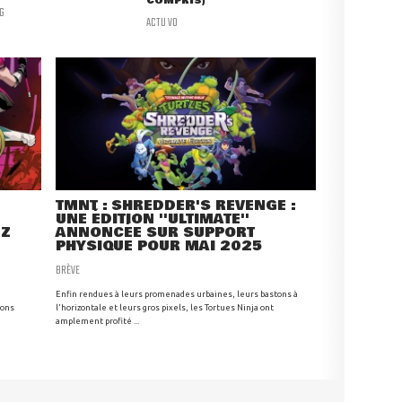
COMPRIS)
G
ACTU VO
TMNT : SHREDDER'S REVENGE :
UNE ÉDITION ''ULTIMATE''
EZ
ANNONCÉE SUR SUPPORT
PHYSIQUE POUR MAI 2025
BRÈVE
Enfin rendues à leurs promenades urbaines, leurs bastons à
ions
l'horizontale et leurs gros pixels, les Tortues Ninja ont
amplement profité ...