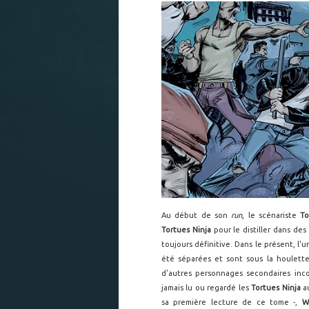
Au début de son
run
, le scénariste
T
Tortues Ninja
pour le distiller dans de
toujours définitive. Dans le présent, l'u
été séparées et sont sous la houlet
d'autres personnages secondaires inc
jamais lu ou regardé les
Tortues Ninja
a
sa première lecture de ce tome -,
W