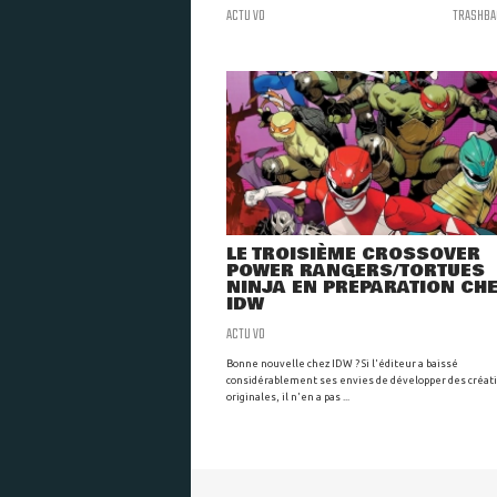
ACTU VO
TRASHBA
LE TROISIÈME CROSSOVER
POWER RANGERS/TORTUES
NINJA EN PRÉPARATION CH
IDW
ACTU VO
Bonne nouvelle chez IDW ? Si l'éditeur a baissé
considérablement ses envies de développer des créat
originales, il n'en a pas ...