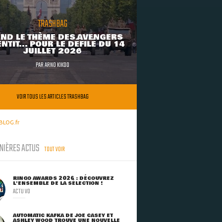
TRASHBAG
ND LE THÈME DES AVENGERS
NTIT... POUR LE DÉFILÉ DU 14
JUILLET 2026
PAR
ARNO KIKOO
VOIR TOUS LES ARTICLES TRASHBAG
BLOG.fr
NIÈRES ACTUS
TOUT VOIR
RINGO AWARDS 2026 : DÉCOUVREZ
L'ENSEMBLE DE LA SÉLECTION !
ACTU VO
AUTOMATIC KAFKA DE JOE CASEY ET
ASHLEY WOOD TROUVE UNE NOUVELLE