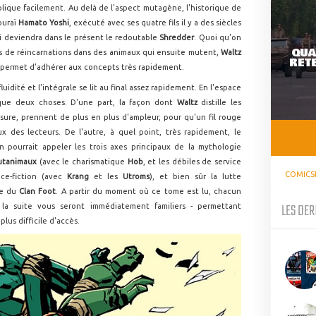
plique facilement. Au delà de l'aspect mutagène, l'historique de
ouraï
Hamato Yoshi
, exécuté avec ses quatre fils il y a des siècles
ui deviendra dans le présent le redoutable
Shredder
. Quoi qu'on
QUA
es de réincarnations dans des animaux qui ensuite mutent,
Waltz
RETE
ui permet d'adhérer aux concepts très rapidement.
luidité et l'intégrale se lit au final assez rapidement. En l'espace
rque deux choses. D'une part, la façon dont
Waltz
distille les
esure, prennent de plus en plus d'ampleur, pour qu'un fil rouge
 des lecteurs. De l'autre, à quel point, très rapidement, le
n pourrait appeler les trois axes principaux de la mythologie
tanimaux
(avec le charismatique
Hob
, et les débiles de service
COMICS
nce-fiction (avec
Krang
et les
Utroms
), et bien sûr la lutte
te du
Clan Foot
. A partir du moment où ce tome est lu, chacun
LES DER
la suite vous seront immédiatement familiers - permettant
lus difficile d'accès.