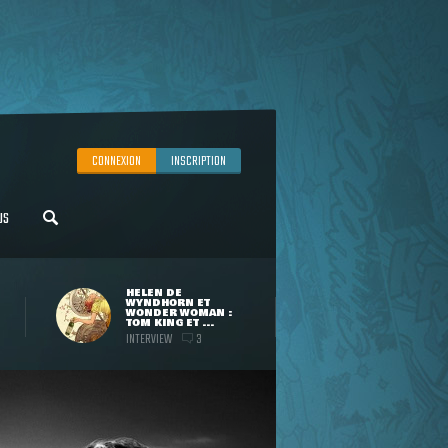
CONNEXION
INSCRIPTION
US
HELEN DE
WYNDHORN ET
WONDER WOMAN :
TOM KING ET ...
INTERVIEW
3