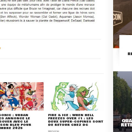
R
SONIC : URBAN
FIRE & ICE : WHEN HELL
CS ANNONCE LE
FREEZES OVER #1 : LES
QUA
OVER AVEC LE
DEUX SUPER-COPINES SONT
RETE
SSON BLEU POUR
DE RETOUR CHEZ DC
EMBRE 2025
PREVIEW