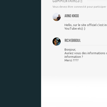
COMMENTAIRES
(
2
)
Vous devez être connecté pour participer
ARNO KIKOO
Hello, sur le site officiel c'e
YouTube etc) :)
RICHEBIBOUL
Bonjour,
Auriez vous des informations c
information ?
Merci ????