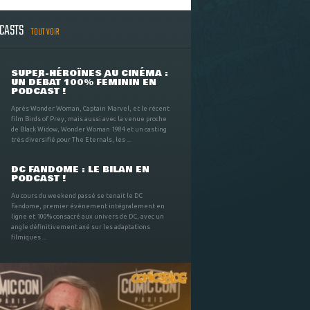
DCASTS
TOUT VOIR
SUPER-HÉROÏNES AU CINÉMA :
UN DÉBAT 100% FÉMININ EN
PODCAST !
Après Wonder Woman, Captain Marvel, et le récent
film Birds of Prey, mais aussi avec la venue proche
de Black Widow, Wonder Woman 1984 et un casting
très diversifié pour The Eternals, les ...
DC FANDOME : LE BILAN EN
PODCAST !
Au cours du weekend passé se tenait le DC
Fandome, premier évènement intégralement en
ligne et 100% consacré aux univers de DC, avec un
angle définitivement axé sur les adaptations
filmiques ...