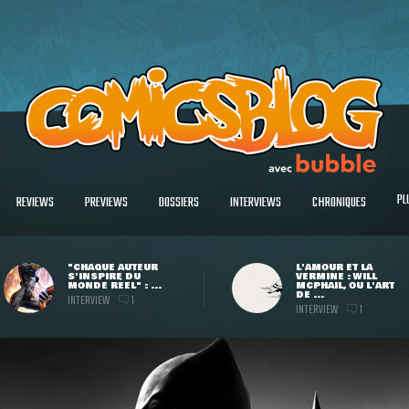
PL
REVIEWS
PREVIEWS
DOSSIERS
INTERVIEWS
CHRONIQUES
"CHAQUE AUTEUR
L'AMOUR ET LA
S'INSPIRE DU
VERMINE : WILL
MONDE RÉEL" : ...
MCPHAIL, OU L'ART
DE ...
INTERVIEW
1
INTERVIEW
1