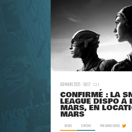
09 MARS 2021 - 18:17
2
CONFIRMÉ : LA S
LEAGUE DISPO À 
MARS, EN LOCATI
MARS
NEWS
CINÉMA
PAR
ARNO KIKOO