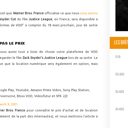
iciel que
Warner Bros. France
officialise ce que nous
vous avions
Snyder Cut
du film
Justice League
, en France, sera disponible à
eformes de VOD
" à compter du 18 mars prochain, jour de sortie
LES BR
PAS LE PRIX
ous aurez tout à loisir de choisir votre plateforme de VOD
11:19
 regarder le film
Zack Snyder's Justice League
lors de sa sortie. Le
que que la location numérique sera également en option, mais
05 AOU
ogle Play, Youtube, Amazon Prime Video, Sony Play Station,
04 AOU
niverscine, Bbox VOD, Videofutur et SFR. 2/2
arch 9, 2021
04 AOU
ner Bros. France
pour connaître le prix d'achat et de location
mment de la part des internautes), et nous mettrons l'article à