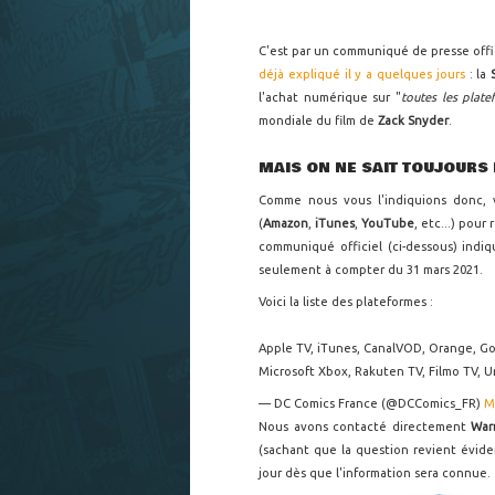
C'est par un communiqué de presse off
déjà expliqué il y a quelques jours
: la
l'achat numérique sur "
toutes les plat
mondiale du film de
Zack Snyder
.
MAIS ON NE SAIT TOUJOURS 
Comme nous vous l'indiquions donc, v
(
Amazon
,
iTunes
,
YouTube
, etc...) pour
communiqué officiel (ci-dessous) indi
seulement à compter du 31 mars 2021.
Voici la liste des plateformes :
Apple TV, iTunes, CanalVOD, Orange, Go
Microsoft Xbox, Rakuten TV, Filmo TV, U
— DC Comics France (@DCComics_FR)
M
Nous avons contacté directement
War
(sachant que la question revient évide
jour dès que l'information sera connue.