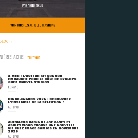
PAR
ARNO KIKOO
VOIR TOUS LES ARTICLES TRASHBAG
BLOG.fr
NIÈRES ACTUS
TOUT VOIR
X-MEN : L'ACTEUR KIT CONNOR
EMBAUCHÉ POUR LE RÔLE DE CYCLOPS
CHEZ MARVEL STUDIOS
ECRANS
RINGO AWARDS 2026 : DÉCOUVREZ
L'ENSEMBLE DE LA SÉLECTION !
ACTU VO
AUTOMATIC KAFKA DE JOE CASEY ET
ASHLEY WOOD TROUVE UNE NOUVELLE
VIE CHEZ IMAGE COMICS EN NOVEMBRE
2026
ACTU VO