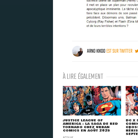
ARNO KIKOO
EST SUR TWITTER
À LIRE ÉGALEMENT
JUSTICE LEAGUE OF
DC X 
AMERICA : LA SAGA DE RED
COMI
TORNADO CHEZ URBAN
CROSS
COMICS EN AOÛT 2025
HÉRI
SEPT
ACTU VF