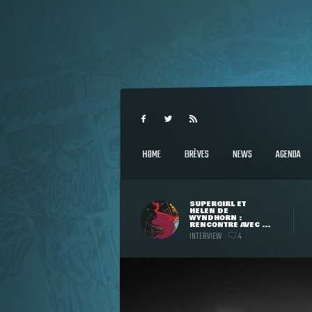
HOME
BRÈVES
NEWS
AGENDA
SUPERGIRL ET
HELEN DE
WYNDHORN :
RENCONTRE AVEC ...
INTERVIEW
4