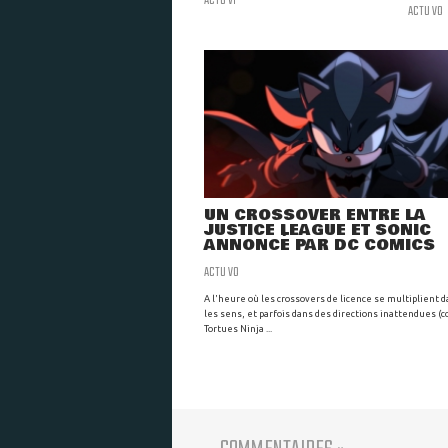
ACTU VO
UN CROSSOVER ENTRE LA
JUSTICE LEAGUE ET SONIC
ANNONCÉ PAR DC COMICS
ACTU VO
A l'heure où les crossovers de licence se multiplient 
les sens, et parfois dans des directions inattendues 
Tortues Ninja ...