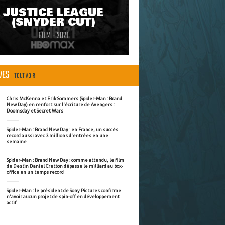
JUSTICE LEAGUE
(SNYDER CUT)
FILM - 2021
ÈVES
TOUT VOIR
Chris McKenna et Erik Sommers (Spider-Man : Brand
New Day) en renfort sur l'écriture de Avengers :
Doomsday et Secret Wars
Spider-Man : Brand New Day : en France, un succès
record aussi avec 3 millions d'entrées en une
semaine
Spider-Man : Brand New Day : comme attendu, le film
de Destin Daniel Cretton dépasse le milliard au box-
office en un temps record
Spider-Man : le président de Sony Pictures confirme
n'avoir aucun projet de spin-off en développement
actif