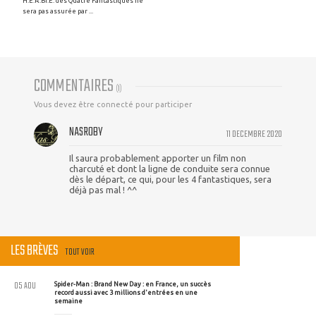
H.E.R.BI.E. des Quatre Fantastiques ne
sera pas assurée par ...
COMMENTAIRES
(
1
)
Vous devez être connecté pour participer
NASROBY
11 DECEMBRE 2020
Il saura probablement apporter un film non
charcuté et dont la ligne de conduite sera connue
dès le départ, ce qui, pour les 4 fantastiques, sera
déjà pas mal ! ^^
LES BRÈVES
TOUT VOIR
05 AOU
Spider-Man : Brand New Day : en France, un succès
record aussi avec 3 millions d'entrées en une
semaine