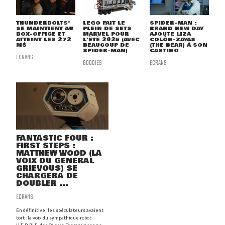
THUNDERBOLTS*
LEGO FAIT LE
SPIDER-MAN :
SE MAINTIENT AU
PLEIN DE SETS
BRAND NEW DAY
BOX-OFFICE ET
MARVEL POUR
AJOUTE LIZA
ATTEINT LES 272
L'ÉTÉ 2025 (AVEC
COLÓN-ZAYAS
M$
BEAUCOUP DE
(THE BEAR) À SON
SPIDER-MAN)
CASTING
ECRANS
GOODIES
ECRANS
FANTASTIC FOUR :
FIRST STEPS :
MATTHEW WOOD (LA
VOIX DU GÉNÉRAL
GRIEVOUS) SE
CHARGERA DE
DOUBLER ...
ECRANS
En définitive, les spéculateurs avaient
tort : la voix du sympathique robot