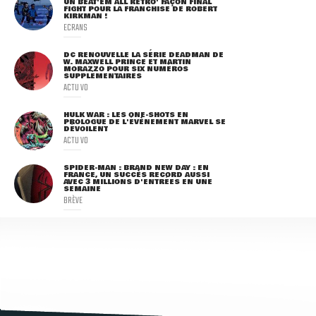
UN BEAT'EM ALL RÉTRO' FAÇON FINAL
FIGHT POUR LA FRANCHISE DE ROBERT
KIRKMAN !
ECRANS
DC RENOUVELLE LA SÉRIE DEADMAN DE
W. MAXWELL PRINCE ET MARTIN
MORAZZO POUR SIX NUMÉROS
SUPPLÉMENTAIRES
ACTU VO
HULK WAR : LES ONE-SHOTS EN
PROLOGUE DE L'ÉVÈNEMENT MARVEL SE
DÉVOILENT
ACTU VO
SPIDER-MAN : BRAND NEW DAY : EN
FRANCE, UN SUCCÈS RECORD AUSSI
AVEC 3 MILLIONS D'ENTRÉES EN UNE
SEMAINE
BRÈVE