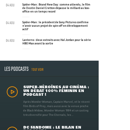
04 AOU
Spider-Man : Brand New Day : comme attendu, le film
de Destin Daniel Cretton dépasse le milliard au box-
office en un temps record
04 AOU
Spider-Man : le président de Sony Pictures confirme
n'avoir aucun projet de spin-off en développement
actif
04 AOU
Lanterns : deux extraits avec Hal Jordan pour la série
HBO Max avant la sortie
LES PODCASTS
TOUT VOIR
SUPER-HÉROÏNES AU CINÉMA :
UN DÉBAT 100% FÉMININ EN
PODCAST !
Après Wonder Woman, Captain Marvel, et le récent
film Birds of Prey, mais aussi avec la venue proche
de Black Widow, Wonder Woman 1984 et un casting
très diversifié pour The Eternals, les ...
DC FANDOME : LE BILAN EN