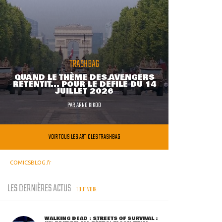
TRASHBAG
QUAND LE THÈME DES AVENGERS
RETENTIT... POUR LE DÉFILÉ DU 14
JUILLET 2026
PAR
ARNO KIKOO
VOIR TOUS LES ARTICLES TRASHBAG
COMICSBLOG.fr
LES DERNIÈRES ACTUS
TOUT VOIR
WALKING DEAD : STREETS OF SURVIVAL :