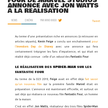
FOUR DE MARVEL STUDIOS
ANNONCÉ AVEC JON WATTS
À LA RÉALISATION
NEWS
CINÉMA
PAR
ARNO KIKOO
Tweet
Au terme d'une présentation riche en annonces (à retrouver en
articles séparés),
Kevin Feige
a conclu son enchaînement
pour
l'
Investors Day
de
Disney
avec une annonce qui fera
certainement trépigner les fans d'impatience, et qui était en
réalité déjà connue : celle d'un
reboot
des
Fantastic Four
.
LE RÉALISATEUR DES
SPIDER-MAN
SUR LES
FANTASTIC FOUR
Au terme de la D23 2019,
Feige
avait en effet déjà
fait savoir
qu'un nouveau film
sur la première famille
Marvel
était en
préparation. L'annonce est maintenant officielle, et surtout on
sait déjà qui réalisera ce nouveau film
Fantastic Four
, un homme
de la maison.
C'est en effet
Jon Watts
, réalisateur des trois films
Spider-Man