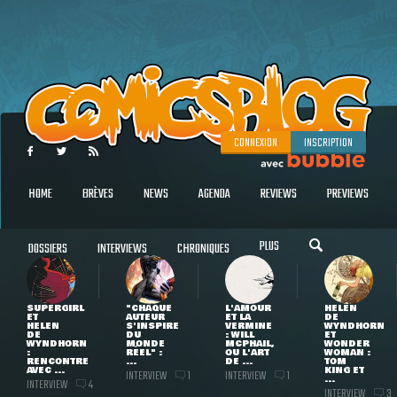
CONNEXION
INSCRIPTION
HOME
BRÈVES
NEWS
AGENDA
REVIEWS
PREVIEWS
PLUS
DOSSIERS
INTERVIEWS
CHRONIQUES
SUPERGIRL
"CHAQUE
L'AMOUR
HELEN
ET
AUTEUR
ET LA
DE
HELEN
S'INSPIRE
VERMINE
WYNDHORN
DE
DU
: WILL
ET
WYNDHORN
MONDE
MCPHAIL,
WONDER
:
RÉEL" :
OU L'ART
WOMAN :
RENCONTRE
...
DE ...
TOM
AVEC ...
KING ET
INTERVIEW
INTERVIEW
1
1
...
INTERVIEW
4
INTERVIEW
3