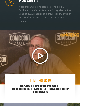
PODCAST !
Au cours du weekend passé se tenait le DC
Fandome, premier évènement intégralement en
ligne et 100% consacré aux univers de DC, avec un
angle définitivement axé sur les adaptations
filmiques ...
COMICSBLOG TV
MARVEL ET POLITIQUE :
RENCONTRE AVEC LE GRAND ROY
THOMAS