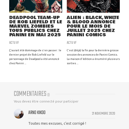
DEADPOOL TEAM-UP
ALIEN : BLACK, WHITE
DE ROB LIEFELD ET LE
& BLOOD ANNONCÉ
MARVEL ZOMBIES
POUR LE MOIS DE
TOUS PUBLICS CHEZ
JUILLET 2025 CHEZ
PANINI EN MAI 2025
PANINI COMICS
ACTU VF
ACTU VF
Ç'aurait été dommage de s'en passer : le
C'est (déjà) la fin pour la dernière grosse
dernier projet de Rob Liefeld sur le
session des annonces de Panini Comics.
personnage de Deadpool a été annoncé
La maison d'édition a énuméré plusieurs
chez Panini ...
sorties ...
COMMENTAIRES
(
2
)
Vous devez être connecté pour participer
ARNO KIKOO
21 NOVEMBRE 2020
Toutes mes excuses, c'est corrigé !