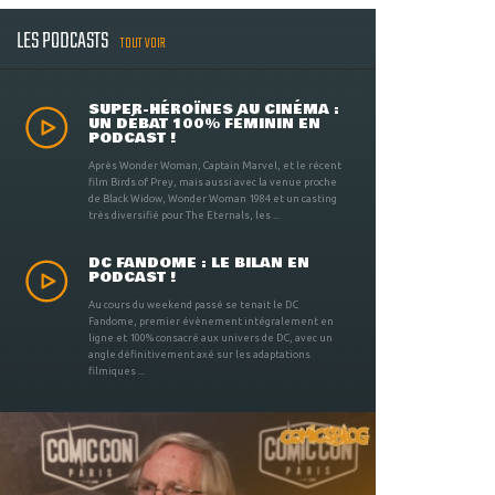
LES PODCASTS
TOUT VOIR
SUPER-HÉROÏNES AU CINÉMA :
UN DÉBAT 100% FÉMININ EN
PODCAST !
Après Wonder Woman, Captain Marvel, et le récent
film Birds of Prey, mais aussi avec la venue proche
de Black Widow, Wonder Woman 1984 et un casting
très diversifié pour The Eternals, les ...
DC FANDOME : LE BILAN EN
PODCAST !
Au cours du weekend passé se tenait le DC
Fandome, premier évènement intégralement en
ligne et 100% consacré aux univers de DC, avec un
angle définitivement axé sur les adaptations
filmiques ...