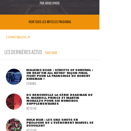
PAR
ARNO KIKOO
VOIR TOUS LES ARTICLES TRASHBAG
COMICSBLOG.fr
LES DERNIÈRES ACTUS
TOUT VOIR
WALKING DEAD : STREETS OF SURVIVAL :
UN BEAT'EM ALL RÉTRO' FAÇON FINAL
FIGHT POUR LA FRANCHISE DE ROBERT
KIRKMAN !
ECRANS
DC RENOUVELLE LA SÉRIE DEADMAN DE
W. MAXWELL PRINCE ET MARTIN
MORAZZO POUR SIX NUMÉROS
SUPPLÉMENTAIRES
ACTU VO
HULK WAR : LES ONE-SHOTS EN
PROLOGUE DE L'ÉVÈNEMENT MARVEL SE
DÉVOILENT
ACTU VO