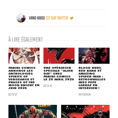
ARNO KIKOO
EST SUR TWITTER
À LIRE ÉGALEMENT
PANINI COMICS
UNE OPÉRATION
BLOOD HUNT,
ANNONCE LES
SPÉCIALE ''ALIEN
RED BAND ET
ANTHOLOGIES
DAY'' CHEZ
AMAZING
SPIRITS OF
PANINI COMICS
SPIDER-MAN :
VENGEANCE ET
LE 26 AVRIL 2025
RETROUVAILLES
PHASES OF THE
AVEC PEPE
MOON KNIGHT EN
ACTU VF
LARRAZ EN
JUIN 2025
INTERVIEW !
ACTU VF
INTERVIEW