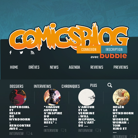
CONNEXION
INSCRIPTION
HOME
BRÈVES
NEWS
AGENDA
REVIEWS
PREVIEWS
PLUS
DOSSIERS
INTERVIEWS
CHRONIQUES
SUPERGIRL
"CHAQUE
L'AMOUR
HELEN
ET
AUTEUR
ET LA
DE
HELEN
S'INSPIRE
VERMINE
WYNDHORN
DE
DU
: WILL
ET
WYNDHORN
MONDE
MCPHAIL,
WONDER
:
RÉEL" :
OU L'ART
WOMAN :
RENCONTRE
...
DE ...
TOM
AVEC ...
KING ET
INTERVIEW
INTERVIEW
1
1
...
INTERVIEW
4
INTERVIEW
3