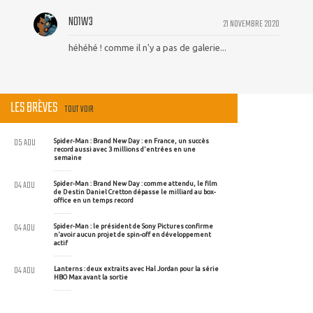
N01W3
21 NOVEMBRE 2020
héhéhé ! comme il n'y a pas de galerie...
LES BRÈVES
TOUT VOIR
05 AOU
Spider-Man : Brand New Day : en France, un succès
record aussi avec 3 millions d'entrées en une
semaine
04 AOU
Spider-Man : Brand New Day : comme attendu, le film
de Destin Daniel Cretton dépasse le milliard au box-
office en un temps record
04 AOU
Spider-Man : le président de Sony Pictures confirme
n'avoir aucun projet de spin-off en développement
actif
04 AOU
Lanterns : deux extraits avec Hal Jordan pour la série
HBO Max avant la sortie