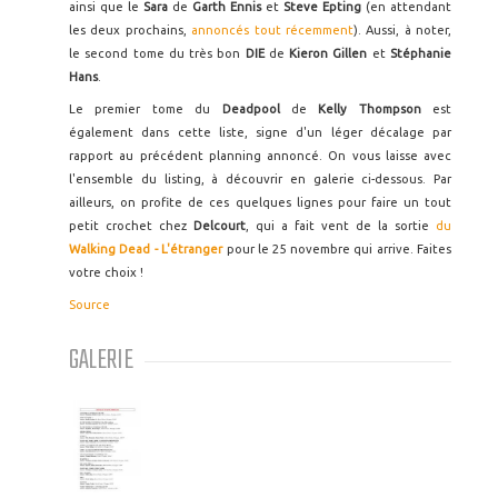
ainsi que le
Sara
de
Garth Ennis
et
Steve Epting
(en attendant
les deux prochains,
annoncés tout récemment
). Aussi, à noter,
le second tome du très bon
DIE
de
Kieron Gillen
et
Stéphanie
Hans
.
Le premier tome du
Deadpool
de
Kelly Thompson
est
également dans cette liste, signe d'un léger décalage par
rapport au précédent planning annoncé. On vous laisse avec
l'ensemble du listing, à découvrir en galerie ci-dessous. Par
ailleurs, on profite de ces quelques lignes pour faire un tout
petit crochet chez
Delcourt
, qui a fait vent de la sortie
du
Walking Dead - L'étranger
pour le 25 novembre qui arrive. Faites
votre choix !
Source
GALERIE