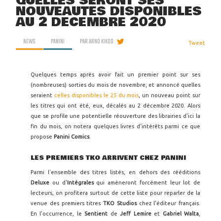
QUELLES SERONT SES
NOUVEAUTÉS DISPONIBLES
AU 2 DÉCEMBRE 2020
NEWS
PANINI
PAR
ARNO KIKOO
Tweet
Quelques temps après avoir fait un premier point sur ses
(nombreuses) sorties du mois de novembre, et annoncé quelles
seraient
celles disponibles le 25 du mois
, un nouveau point sur
les titres qui ont été, eux, décalés au 2 décembre 2020. Alors
que se profile une potentielle réouverture des librairies d'ici la
fin du mois, on notera quelques livres d'intérêts parmi ce que
propose
Panini Comics
.
LES PREMIERS TKO ARRIVENT CHEZ PANINI
Parmi l'ensemble des titres listés, en dehors des rééditions
Deluxe
ou d'
Intégrales
qui amèneront forcément leur lot de
lecteurs, on profitera surtout de cette liste pour reparler de la
venue des premiers titres
TKO Studios
chez l'éditeur français.
En l'occurrence, le
Sentient
de
Jeff Lemire
et
Gabriel Walta
,