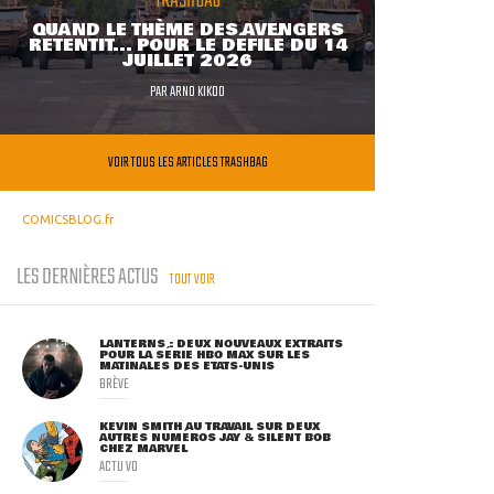
TRASHBAG
QUAND LE THÈME DES AVENGERS
RETENTIT... POUR LE DÉFILÉ DU 14
JUILLET 2026
PAR
ARNO KIKOO
VOIR TOUS LES ARTICLES TRASHBAG
COMICSBLOG.fr
LES DERNIÈRES ACTUS
TOUT VOIR
LANTERNS : DEUX NOUVEAUX EXTRAITS
POUR LA SÉRIE HBO MAX SUR LES
MATINALES DES ETATS-UNIS
BRÈVE
KEVIN SMITH AU TRAVAIL SUR DEUX
AUTRES NUMÉROS JAY & SILENT BOB
CHEZ MARVEL
ACTU VO