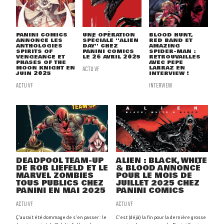
PANINI COMICS
UNE OPÉRATION
BLOOD HUNT,
ANNONCE LES
SPÉCIALE ''ALIEN
RED BAND ET
ANTHOLOGIES
DAY'' CHEZ
AMAZING
SPIRITS OF
PANINI COMICS
SPIDER-MAN :
VENGEANCE ET
LE 26 AVRIL 2025
RETROUVAILLES
PHASES OF THE
AVEC PEPE
MOON KNIGHT EN
ACTU VF
LARRAZ EN
JUIN 2025
INTERVIEW !
ACTU VF
INTERVIEW
DEADPOOL TEAM-UP
ALIEN : BLACK, WHITE
DE ROB LIEFELD ET LE
& BLOOD ANNONCÉ
MARVEL ZOMBIES
POUR LE MOIS DE
TOUS PUBLICS CHEZ
JUILLET 2025 CHEZ
PANINI EN MAI 2025
PANINI COMICS
ACTU VF
ACTU VF
Ç'aurait été dommage de s'en passer : le
C'est (déjà) la fin pour la dernière grosse