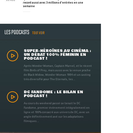
record aussi avec 3 millions d'entrées en une
semaine
LES PODCASTS
TOUT VOIR
SUPER-HÉROÏNES AU CINÉMA :
UN DÉBAT 100% FÉMININ EN
PODCAST !
Après Wonder Woman, Captain Marvel, et le récent
film Birds of Prey, mais aussi avec la venue proche
de Black Widow, Wonder Woman 1984 et un casting
très diversifié pour The Eternals, les ...
DC FANDOME : LE BILAN EN
PODCAST !
Au cours du weekend passé se tenait le DC
Fandome, premier évènement intégralement en
ligne et 100% consacré aux univers de DC, avec un
angle définitivement axé sur les adaptations
filmiques ...