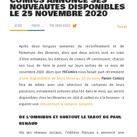
COMICS ANNONCE SES
NOUVEAUTÉS DISPONIBLES
LE 25 NOVEMBRE 2020
NEWS
PANINI
PAR
ARNO KIKOO
Tweet
Après deux longues semaines de reconfinement et de
fermeture des librairies, alors que deux autres sont en train
d'être entamées, les éditeurs de comics VF continuent, chacun
son tour, de faire le point sur leurs sorties de ce mois de
novembre 2020. Alors que
HiComics
nous faisait part récemment
d'une disponibilité de leurs titres au 25 du mois
,
Panini Comics
fera de même avec une sélection de certaines de leurs
parutions, initialement prévues plus tôt dans le mois, qui seront
disponibles chez les librairies en
click & collect
ou à la livraison - à
espérer une
réouverture la semaine suivante
.
DE L'OMNIBUS ET SURTOUT LE TAROT DE PAUL
RENAUD
Via ses réseaux sociaux, l'éditeur français a annoncé une