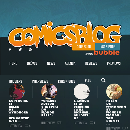
CONNEXION
INSCRIPTION
HOME
BRÈVES
NEWS
AGENDA
REVIEWS
PREVIEWS
PLUS
DOSSIERS
INTERVIEWS
CHRONIQUES
SUPERGIRL
"CHAQUE
L'AMOUR
HELEN
ET
AUTEUR
ET LA
DE
HELEN
S'INSPIRE
VERMINE
WYNDHORN
DE
DU
: WILL
ET
WYNDHORN
MONDE
MCPHAIL,
WONDER
:
RÉEL" :
OU L'ART
WOMAN :
RENCONTRE
...
DE ...
TOM
AVEC ...
KING ET
INTERVIEW
INTERVIEW
1
1
...
INTERVIEW
4
INTERVIEW
3