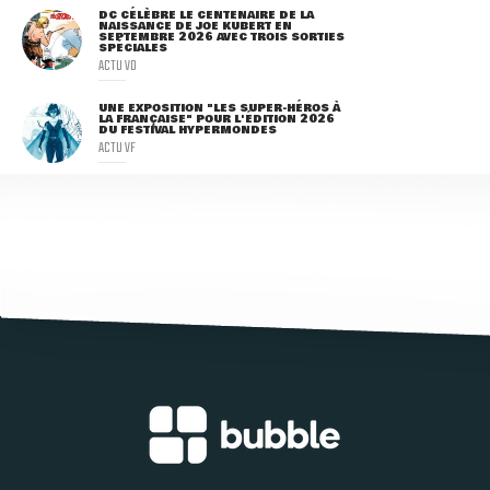
DC CÉLÈBRE LE CENTENAIRE DE LA
NAISSANCE DE JOE KUBERT EN
SEPTEMBRE 2026 AVEC TROIS SORTIES
SPÉCIALES
ACTU VO
UNE EXPOSITION "LES SUPER-HÉROS À
LA FRANÇAISE" POUR L'ÉDITION 2026
DU FESTIVAL HYPERMONDES
ACTU VF