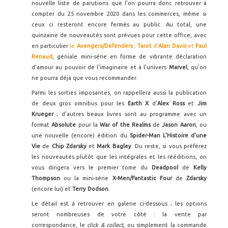
nouvelle liste de parutions que l'on pourra donc retrouver à
compter du 25 novembre 2020 dans les commerces, même si
ceux ci resteront encore fermés au public. Au total, une
quinzaine de nouveautés sont prévues pour cette office, avec
en particulier
le
Avengers/Defenders : Tarot
d'
Alan Davis
et
Paul
Renaud
, géniale mini-série en forme de vibrante déclaration
d'amour au pouvoir de l'imaginaire et à l'univers
Marvel
, qu'on
ne pourra déjà que vous recommander.
Parmi les sorties imposantes, on rappellera aussi la publication
de deux gros omnibus pour les
Earth X
d'
Alex Ross
et
Jim
Krueger
; d'autres beaux livres sont au programme avec un
format
Absolute
pour la
War of the Realms
de
Jason Aaron
, ou
une nouvelle (encore) édition du
Spider-Man L'Histoire d'une
Vie
de
Chip Zdarsky
et
Mark Bagley
. Du reste, si vous préférez
les nouveautés plutôt que les intégrales et les rééditions, on
vous dirigera vers le premier tome du
Deadpool
de
Kelly
Thompson
ou la mini-série
X-Men/Fantastic Four
de
Zdarsky
(encore lui) et
Terry Dodson
.
Le détail est à retrouver en galerie ci-dessous ; les options
seront nombreuses de votre côté : la vente par
correspondance, le
click & collect
, ou simplement la commande