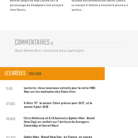
dernier projet de Rob Liefeld sur le
session des annonces de Panini Comics.
personnage de Deadpool a été annoncé
La maison d'édition a énuméré plusieurs
chez Panini ...
sorties ...
COMMENTAIRES
(
0
)
Vous devez être connecté pour participer
LES BRÈVES
TOUT VOIR
11:09
Lanterns : deux nouveaux extraits pour la série HBO
Max sur les matinales des Etats-Unis
07 AOU
X-Men '97 : la saison 3 bien prévue pour 2027, et la
saison 4 pour 2028
06 AOU
Chris McKenna et Erik Sommers (Spider-Man : Brand
New Day) en renfort sur l'écriture de Avengers :
Doomsday et Secret Wars
05 AOU
Spider-Man : Brand New Day : en France, un succès