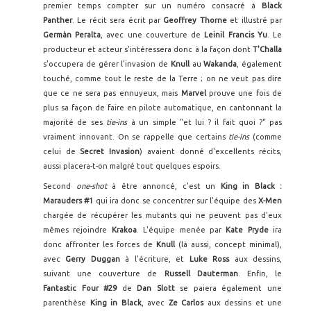
premier temps compter sur un numéro consacré à
Black
Panther
. Le récit sera écrit par
Geoffrey Thorne
et illustré par
Germàn Peralta
, avec une couverture de
Leinil Francis Yu
. Le
producteur et acteur s'intéressera donc à la façon dont
T'Challa
s'occupera de gérer l'invasion de
Knull
au
Wakanda
, également
touché, comme tout le reste de la Terre ; on ne veut pas dire
que ce ne sera pas ennuyeux, mais
Marvel
prouve une fois de
plus sa façon de faire en pilote automatique, en cantonnant la
majorité de ses
tie-ins
à un simple "et lui ? il fait quoi ?" pas
vraiment innovant. On se rappelle que certains
tie-ins
(comme
celui de
Secret Invasion
) avaient donné d'excellents récits,
aussi placera-t-on malgré tout quelques espoirs.
Second
one-shot
à être annoncé, c'est un
King in Black :
Marauders #1
qui ira donc se concentrer sur l'équipe des
X-Men
chargée de récupérer les mutants qui ne peuvent pas d'eux
mêmes rejoindre
Krakoa
. L'équipe menée par
Kate Pryde
ira
donc affronter les forces de
Knull
(là aussi, concept minimal),
avec
Gerry Duggan
à l'écriture, et
Luke Ross
aux dessins,
suivant une couverture de
Russell Dauterman
. Enfin, le
Fantastic Four #29
de
Dan Slott
se paiera également une
parenthèse
King in Black
, avec
Ze Carlos
aux dessins et une