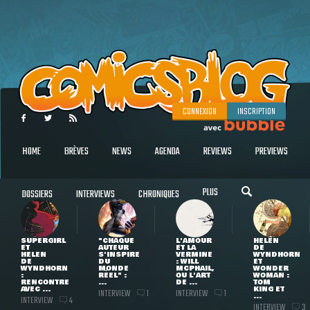
CONNEXION
INSCRIPTION
HOME
BRÈVES
NEWS
AGENDA
REVIEWS
PREVIEWS
PLUS
DOSSIERS
INTERVIEWS
CHRONIQUES
SUPERGIRL
"CHAQUE
L'AMOUR
HELEN
ET
AUTEUR
ET LA
DE
HELEN
S'INSPIRE
VERMINE
WYNDHORN
DE
DU
: WILL
ET
WYNDHORN
MONDE
MCPHAIL,
WONDER
:
RÉEL" :
OU L'ART
WOMAN :
RENCONTRE
...
DE ...
TOM
AVEC ...
KING ET
INTERVIEW
INTERVIEW
1
1
...
INTERVIEW
4
INTERVIEW
3