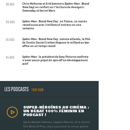
06 AOU
Chris McKenna et Erik Sommers (Spider-Man : Brand
New Day) en renfort sur l'écriture de Avengers :
Doomsday et Secret Wars
05 AOU
Spider-Man : Brand New Day : en France, un succès
record aussi avec 3 millions d'entrées en une
semaine
04 AOU
Spider-Man : Brand New Day : comme attendu, le film
de Destin Daniel Cretton dépasse le milliard au box-
office en un temps record
04 AOU
Spider-Man : le président de Sony Pictures confirme
n'avoir aucun projet de spin-off en développement
actif
LES PODCASTS
TOUT VOIR
SUPER-HÉROÏNES AU CINÉMA :
UN DÉBAT 100% FÉMININ EN
PODCAST !
Après Wonder Woman, Captain Marvel, et le récent
film Birds of Prey, mais aussi avec la venue proche