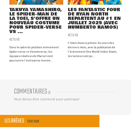
TAKUYA YAMASHIRO,
LES FANTASTIC FOUR
LE SPIDER-MAN DE
DE RYAN NORTH
LA TOEI, S'OFFRE UN
REPARTENT AU #1 EN
NOUVEAU COSTUME
JUILLET 2025 (AVEC
POUR SPIDER-VERSE
HUMBERTO RAMOS)
VS ...
ACTU VO
ACTU VO
C'était chose à prévoir. Au cours des
Dans le cadre du prochain évènement
derniers mois, avec la publication de
Spider-verse vs Venomverse, les
l'évènement One World Under Doom,
équipes créatives de Marvel vont
les lecteurs ont pu ...
poursuivre l'entreprise menée ...
COMMENTAIRES
(
0
)
Vous devez être connecté pour participer
LES BRÈVES
TOUT VOIR