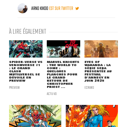
ARNO KIKOO
EST SUR TWITTER
À LIRE ÉGALEMENT
SPIDER-VERSE VS
MARVEL KNIGHTS
EYES OF
VENOMVERSE #1
: THE WORLD TO
WAKANDA : LA
: LE GRAND
COME :
SÉRIE SERA
CLASH
QUELQUES
PRÉSENTÉE AU
MUTILVERSEL SE
PLANCHES POUR
FESTIVAL
DÉVOILE EN
LE GRAND
D'ANNECY EN
PREVIEW
RETOUR DE
JUIN 2025
CHRISTOPHER
PREVIEW
PRIEST ...
ECRANS
ACTU VO