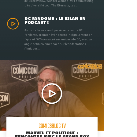
de Black Widow, Wonder Woman 1984 et un casting
très diversifié pour The Eternals, les ...
DC FANDOME : LE BILAN EN
PODCAST !
Au cours du weekend passé se tenait le DC
Fandome, premier évènement intégralement en
ligne et 100% consacré aux univers de DC, avec un
angle définitivement axé sur les adaptations
filmiques ...
COMICSBLOG TV
MARVEL ET POLITIQUE :
RENCONTRE AVEC LE GRAND ROY