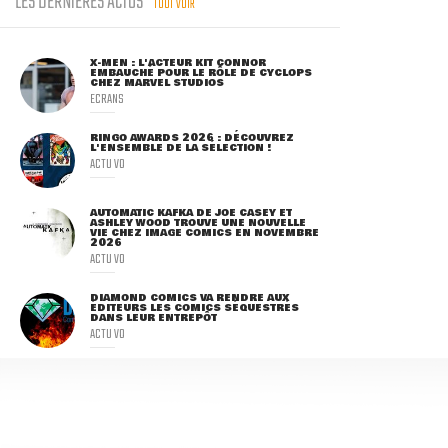
LES DERNIÈRES ACTUS
TOUT VOIR
X-MEN : L'ACTEUR KIT CONNOR
EMBAUCHÉ POUR LE RÔLE DE CYCLOPS
CHEZ MARVEL STUDIOS
ECRANS
RINGO AWARDS 2026 : DÉCOUVREZ
L'ENSEMBLE DE LA SÉLECTION !
ACTU VO
AUTOMATIC KAFKA DE JOE CASEY ET
ASHLEY WOOD TROUVE UNE NOUVELLE
VIE CHEZ IMAGE COMICS EN NOVEMBRE
2026
ACTU VO
DIAMOND COMICS VA RENDRE AUX
ÉDITEURS LES COMICS SÉQUESTRÉS
DANS LEUR ENTREPÔT
ACTU VO