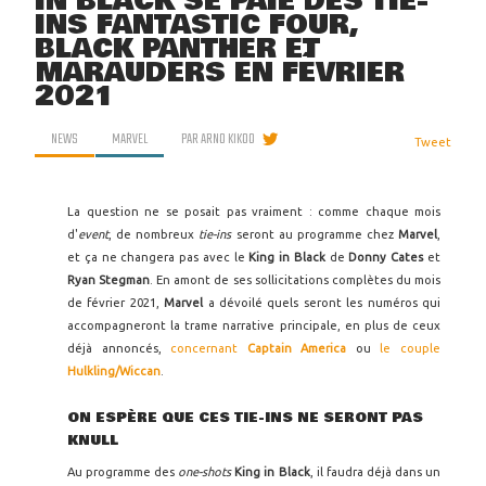
IN BLACK SE PAIE DES TIE-
INS FANTASTIC FOUR,
BLACK PANTHER ET
MARAUDERS EN FÉVRIER
2021
NEWS
MARVEL
PAR
ARNO KIKOO
Tweet
La question ne se posait pas vraiment : comme chaque mois
d'
event
, de nombreux
tie-ins
seront au programme chez
Marvel
,
et ça ne changera pas avec le
King in Black
de
Donny Cates
et
Ryan Stegman
. En amont de ses sollicitations complètes du mois
de février 2021,
Marvel
a dévoilé quels seront les numéros qui
accompagneront la trame narrative principale, en plus de ceux
déjà annoncés,
concernant
Captain America
ou
le couple
Hulkling/Wiccan
.
ON ESPÈRE QUE CES TIE-INS NE SERONT PAS
KNULL
Au programme des
one-shots
King in Black
, il faudra déjà dans un