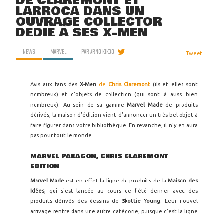
DE CLAREMONT ET
LARROCA DANS UN
OUVRAGE COLLECTOR
DÉDIÉ À SES X-MEN
NEWS
MARVEL
PAR
ARNO KIKOO
Tweet
Avis aux fans des
X-Men
de
Chris Claremont
(ils et elles sont
nombreux) et d'objets de collection (qui sont là aussi bien
nombreux). Au sein de sa gamme
Marvel Made
de produits
dérivés, la maison d'édition vient d'annoncer un très bel objet à
faire figurer dans votre bibliothèque. En revanche, il n'y en aura
pas pour tout le monde.
MARVEL PARAGON, CHRIS CLAREMONT
EDITION
Marvel Made
est en effet la ligne de produits de la
Maison des
Idées
, qui s'est lancée au cours de l'été dernier avec des
produits dérivés des dessins de
Skottie Young
. Leur nouvel
arrivage rentre dans une autre catégorie, puisque c'est la ligne