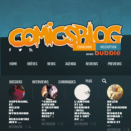
CONNEXION
INSCRIPTION
HOME
BRÈVES
NEWS
AGENDA
REVIEWS
PREVIEWS
PLUS
DOSSIERS
INTERVIEWS
CHRONIQUES
SUPERGIRL
"CHAQUE
L'AMOUR
HELEN
ET
AUTEUR
ET LA
DE
HELEN
S'INSPIRE
VERMINE
WYNDHORN
DE
DU
: WILL
ET
WYNDHORN
MONDE
MCPHAIL,
WONDER
:
RÉEL" :
OU L'ART
WOMAN :
RENCONTRE
...
DE ...
TOM
AVEC ...
KING ET
INTERVIEW
INTERVIEW
1
1
...
INTERVIEW
4
INTERVIEW
3