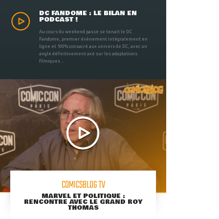
DC FANDOME : LE BILAN EN
PODCAST !
Au cours du weekend passé se tenait le DC
Fandome, premier évènement intégralement en
ligne et 100% consacré aux univers de DC, avec un
angle définitivement axé sur les adaptations
filmiques ...
COMICSBLOG TV
MARVEL ET POLITIQUE :
RENCONTRE AVEC LE GRAND ROY
THOMAS