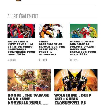
À LIRE ÉGALEMENT
WOLVERINE &
CHRIS
PANINI COMICS
KITTY PRYDE : LA
CLAREMONT AU
ANNONCE LE
SÉRIE DE CHRIS
TRAVAIL SUR UNE
VOLUME D'ALAN
CLAREMONT
SÉRIE KITTY
DAVIS SUR
CONFIRMÉE POUR
PRYDE &
EXCALIBUR POUR
AVRIL 2025
WOLVERINE
AVRIL 2025
ACTU VO
ACTU VO
ACTU VF
ROGUE : THE SAVAGE
WOLVERINE : DEEP
LAND : UNE
CUT : CHRIS
NOUVELLE SÉRIE
CLAREMONT DE