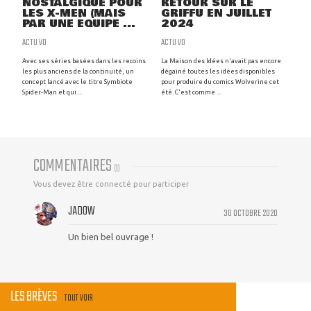
NOSTALGIQUE POUR
RETOUR SUR LE
LES X-MEN (MAIS
GRIFFU EN JUILLET
PAR UNE ÉQUIPE ...
2024
ACTU VO
ACTU VO
Avec ses séries basées dans les recoins
La Maison des Idées n'avait pas encore
les plus anciens de la continuité, un
dégainé toutes les idées disponibles
concept lancé avec le titre Symbiote
pour produire du comics Wolverine cet
Spider-Man et qui ...
été. C'est comme ...
COMMENTAIRES
(
1
)
Vous devez être connecté pour participer
JADOW
30 OCTOBRE 2020
Un bien bel ouvrage !
LES BRÈVES
TOUT VOIR