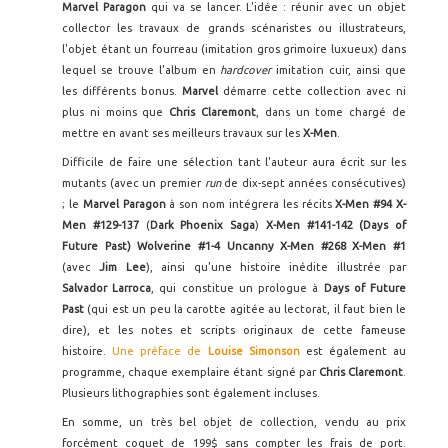
Marvel Paragon
qui va se lancer. L'idée : réunir avec un objet
collector les travaux de grands scénaristes ou illustrateurs,
l'objet étant un fourreau (imitation gros grimoire luxueux) dans
lequel se trouve l'album en
hardcover
imitation cuir,
ainsi que
les différents bonus.
Marvel
démarre cette collection avec ni
plus ni moins que
Chris Claremont
, dans un tome chargé de
mettre en avant ses meilleurs travaux sur les
X-Men
.
Difficile de faire une sélection tant l'auteur aura écrit sur les
mutants (avec un premier
run
de dix-sept années consécutives)
; le
Marvel Paragon
à son nom intégrera les récits
X-Men #94 X-
Men #129-137
(
Dark Phoenix Saga
)
X-Men #141-142
(Days of
Future Past) Wolverine #1-4
Uncanny X-Men #268
X-Men #1
(avec
Jim Lee
), ainsi qu'une histoire inédite illustrée par
Salvador Larroca
, qui constitue un prologue à
Days of Future
Past
(qui est un peu la carotte agitée au lectorat, il faut bien le
dire), et les notes et scripts originaux de cette fameuse
histoire.
Une préface de
Louise Simonson
est également au
programme, chaque exemplaire étant signé par
Chris Claremont
.
Plusieurs lithographies sont également incluses.
En somme, un très bel objet de collection, vendu au prix
forcément coquet de 199$ sans compter les frais de port.