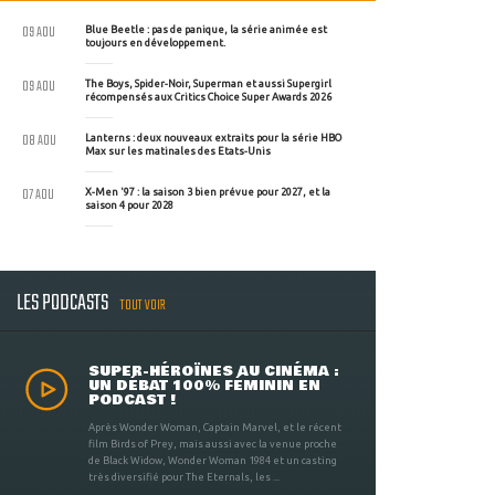
09 AOU
Blue Beetle : pas de panique, la série animée est
toujours en développement.
09 AOU
The Boys, Spider-Noir, Superman et aussi Supergirl
récompensés aux Critics Choice Super Awards 2026
08 AOU
Lanterns : deux nouveaux extraits pour la série HBO
Max sur les matinales des Etats-Unis
07 AOU
X-Men '97 : la saison 3 bien prévue pour 2027, et la
saison 4 pour 2028
LES PODCASTS
TOUT VOIR
SUPER-HÉROÏNES AU CINÉMA :
UN DÉBAT 100% FÉMININ EN
PODCAST !
Après Wonder Woman, Captain Marvel, et le récent
film Birds of Prey, mais aussi avec la venue proche
de Black Widow, Wonder Woman 1984 et un casting
très diversifié pour The Eternals, les ...