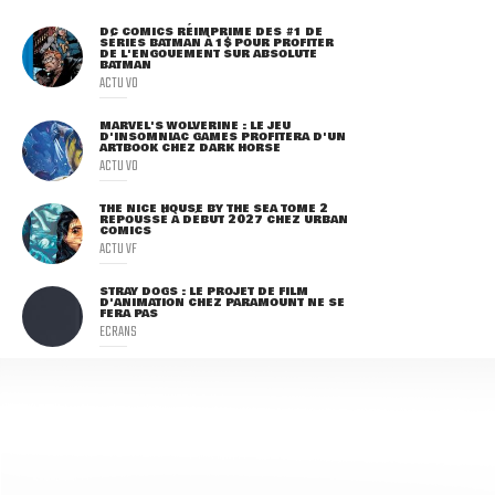
DC COMICS RÉIMPRIME DES #1 DE
SÉRIES BATMAN À 1$ POUR PROFITER
DE L'ENGOUEMENT SUR ABSOLUTE
BATMAN
ACTU VO
MARVEL'S WOLVERINE : LE JEU
D'INSOMNIAC GAMES PROFITERA D'UN
ARTBOOK CHEZ DARK HORSE
ACTU VO
THE NICE HOUSE BY THE SEA TOME 2
REPOUSSÉ À DÉBUT 2027 CHEZ URBAN
COMICS
ACTU VF
STRAY DOGS : LE PROJET DE FILM
D'ANIMATION CHEZ PARAMOUNT NE SE
FERA PAS
ECRANS