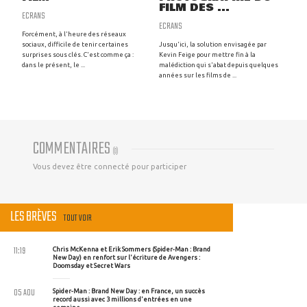
FILM DES ...
ECRANS
ECRANS
Forcément, à l'heure des réseaux
sociaux, difficile de tenir certaines
Jusqu'ici, la solution envisagée par
surprises sous clés. C'est comme ça :
Kevin Feige pour mettre fin à la
dans le présent, le ...
malédiction qui s'abat depuis quelques
années sur les films de ...
COMMENTAIRES
(
0
)
Vous devez être connecté pour participer
LES BRÈVES
TOUT VOIR
11:19
Chris McKenna et Erik Sommers (Spider-Man : Brand
New Day) en renfort sur l'écriture de Avengers :
Doomsday et Secret Wars
05 AOU
Spider-Man : Brand New Day : en France, un succès
record aussi avec 3 millions d'entrées en une