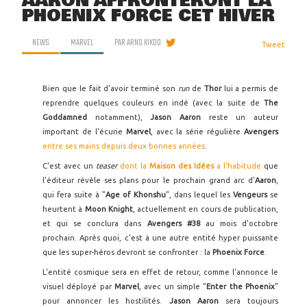
AARON AFFRONTERONT LA
PHOENIX FORCE CET HIVER
NEWS
MARVEL
PAR
ARNO KIKOO
Tweet
Bien que le fait d'avoir terminé son
run
de
Thor
lui a permis de
reprendre quelques couleurs en indé (avec la suite de
The
Goddamned
notamment),
Jason Aaron
reste un auteur
important de l'écurie
Marvel
, avec la série régulière
Avengers
entre ses mains depuis deux bonnes années
.
C'est avec un
teaser
dont la
Maison des Idées
a l'habitude
que
l'éditeur révèle ses plans pour le prochain grand arc d'
Aaron
,
qui fera suite à "
Age of Khonshu
", dans lequel les
Vengeurs
se
heurtent à
Moon Knight
, actuellement en cours de publication,
et qui se conclura dans
Avengers #38
au mois d'octobre
prochain. Après quoi, c'est à une autre entité hyper puissante
que les super-héros devront se confronter : la
Phoenix Force
.
L'entité cosmique sera en effet de retour, comme l'annonce le
visuel déployé par
Marvel
, avec un simple "
Enter the Phoenix
"
pour annoncer les hostilités.
Jason Aaron
sera toujours