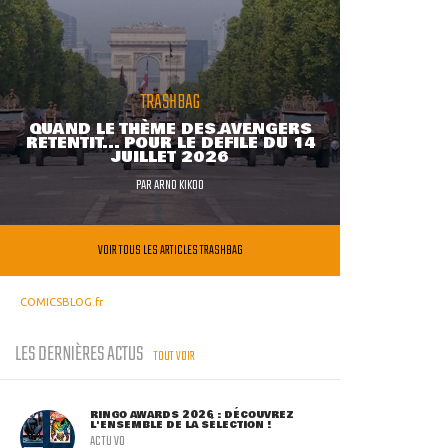
TRASHBAG
QUAND LE THÈME DES AVENGERS
RETENTIT... POUR LE DÉFILÉ DU 14
JUILLET 2026
PAR
ARNO KIKOO
VOIR TOUS LES ARTICLES TRASHBAG
COMICSBLOG.fr
LES DERNIÈRES ACTUS
TOUT VOIR
RINGO AWARDS 2026 : DÉCOUVREZ
L'ENSEMBLE DE LA SÉLECTION !
ACTU VO