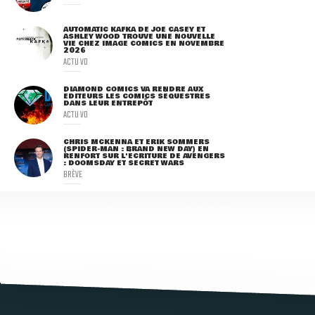
AUTOMATIC KAFKA DE JOE CASEY ET
ASHLEY WOOD TROUVE UNE NOUVELLE
VIE CHEZ IMAGE COMICS EN NOVEMBRE
2026
ACTU VO
DIAMOND COMICS VA RENDRE AUX
ÉDITEURS LES COMICS SÉQUESTRÉS
DANS LEUR ENTREPÔT
ACTU VO
CHRIS MCKENNA ET ERIK SOMMERS
(SPIDER-MAN : BRAND NEW DAY) EN
RENFORT SUR L'ÉCRITURE DE AVENGERS
: DOOMSDAY ET SECRET WARS
BRÈVE