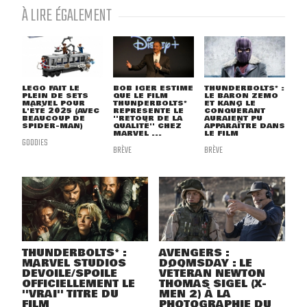
À LIRE ÉGALEMENT
LEGO FAIT LE
BOB IGER ESTIME
THUNDERBOLTS* :
PLEIN DE SETS
QUE LE FILM
LE BARON ZEMO
MARVEL POUR
THUNDERBOLTS*
ET KANG LE
L'ÉTÉ 2025 (AVEC
REPRÉSENTE LE
CONQUÉRANT
BEAUCOUP DE
''RETOUR DE LA
AURAIENT PU
SPIDER-MAN)
QUALITÉ'' CHEZ
APPARAÎTRE DANS
MARVEL ...
LE FILM
GOODIES
BRÈVE
BRÈVE
THUNDERBOLTS* :
AVENGERS :
MARVEL STUDIOS
DOOMSDAY : LE
DÉVOILE/SPOILE
VÉTÉRAN NEWTON
OFFICIELLEMENT LE
THOMAS SIGEL (X-
''VRAI'' TITRE DU
MEN 2) À LA
FILM
PHOTOGRAPHIE DU