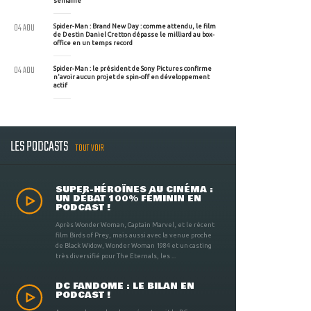
semaine
04 AOU
Spider-Man : Brand New Day : comme attendu, le film
de Destin Daniel Cretton dépasse le milliard au box-
office en un temps record
04 AOU
Spider-Man : le président de Sony Pictures confirme
n'avoir aucun projet de spin-off en développement
actif
LES PODCASTS
TOUT VOIR
SUPER-HÉROÏNES AU CINÉMA :
UN DÉBAT 100% FÉMININ EN
PODCAST !
Après Wonder Woman, Captain Marvel, et le récent
film Birds of Prey, mais aussi avec la venue proche
de Black Widow, Wonder Woman 1984 et un casting
très diversifié pour The Eternals, les ...
DC FANDOME : LE BILAN EN
PODCAST !