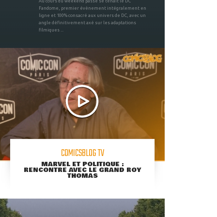
Au cours du weekend passé se tenait le DC
Fandome, premier évènement intégralement en
ligne et 100% consacré aux univers de DC, avec un
angle définitivement axé sur les adaptations
filmiques ...
COMICSBLOG TV
MARVEL ET POLITIQUE :
RENCONTRE AVEC LE GRAND ROY
THOMAS