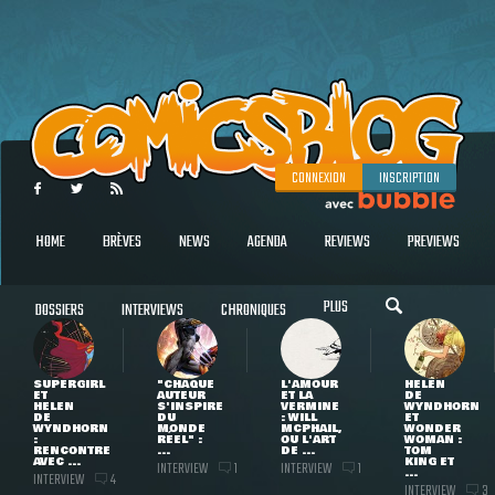
CONNEXION
INSCRIPTION
HOME
BRÈVES
NEWS
AGENDA
REVIEWS
PREVIEWS
PLUS
DOSSIERS
INTERVIEWS
CHRONIQUES
SUPERGIRL
"CHAQUE
L'AMOUR
HELEN
ET
AUTEUR
ET LA
DE
HELEN
S'INSPIRE
VERMINE
WYNDHORN
DE
DU
: WILL
ET
WYNDHORN
MONDE
MCPHAIL,
WONDER
:
RÉEL" :
OU L'ART
WOMAN :
RENCONTRE
...
DE ...
TOM
AVEC ...
KING ET
INTERVIEW
INTERVIEW
1
1
...
INTERVIEW
4
INTERVIEW
3