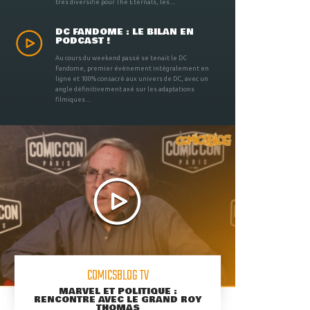
très diversifié pour The Eternals, les ...
DC FANDOME : LE BILAN EN
PODCAST !
Au cours du weekend passé se tenait le DC
Fandome, premier évènement intégralement en
ligne et 100% consacré aux univers de DC, avec un
angle définitivement axé sur les adaptations
filmiques ...
COMICSBLOG TV
MARVEL ET POLITIQUE :
RENCONTRE AVEC LE GRAND ROY
THOMAS