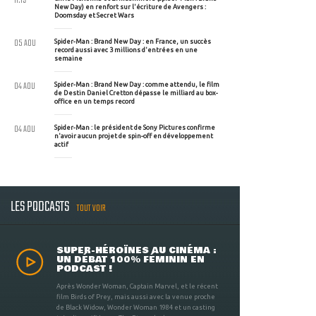
11:19
New Day) en renfort sur l'écriture de Avengers :
Doomsday et Secret Wars
05 AOU
Spider-Man : Brand New Day : en France, un succès
record aussi avec 3 millions d'entrées en une
semaine
04 AOU
Spider-Man : Brand New Day : comme attendu, le film
de Destin Daniel Cretton dépasse le milliard au box-
office en un temps record
04 AOU
Spider-Man : le président de Sony Pictures confirme
n'avoir aucun projet de spin-off en développement
actif
LES PODCASTS
TOUT VOIR
SUPER-HÉROÏNES AU CINÉMA :
UN DÉBAT 100% FÉMININ EN
PODCAST !
Après Wonder Woman, Captain Marvel, et le récent
film Birds of Prey, mais aussi avec la venue proche
de Black Widow, Wonder Woman 1984 et un casting