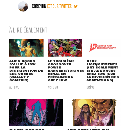
CORENTIN
EST SUR TWITTER
À LIRE ÉGALEMENT
ALIEN BOOKS
LE TROISIÈME
DEUX
S'ALLIE À IDW
CROSSOVER
LICENCIEMENTS
POUR LA
POWER
ONT ÉGALEMENT
DISTRIBUTION DE
RANGERS/TORTUES
ÉTÉ ANNONCÉS
SES COMICS
NINJA EN
CHEZ IDW (SUR
(VALIANT Y
PRÉPARATION
LA DIVISION DES
COMPRIS)
CHEZ IDW
ADAPTATIONS)
ACTU VO
ACTU VO
BRÈVE