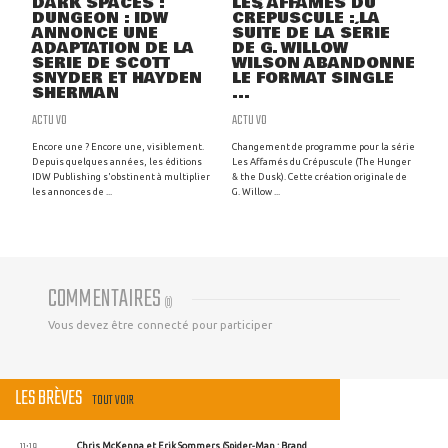
DARK SPACES :
LES AFFAMÉS DU
DUNGEON : IDW
CRÉPUSCULE : LA
ANNONCE UNE
SUITE DE LA SÉRIE
ADAPTATION DE LA
DE G. WILLOW
SÉRIE DE SCOTT
WILSON ABANDONNE
SNYDER ET HAYDEN
LE FORMAT SINGLE
SHERMAN
...
ACTU VO
ACTU VO
Encore une ? Encore une, visiblement.
Changement de programme pour la série
Depuis quelques années, les éditions
Les Affamés du Crépuscule (The Hunger
IDW Publishing s'obstinent à multiplier
& the Dusk). Cette création originale de
les annonces de ...
G. Willow ...
COMMENTAIRES
(
0
)
Vous devez être connecté pour participer
LES BRÈVES
TOUT VOIR
Chris McKenna et Erik Sommers (Spider-Man : Brand