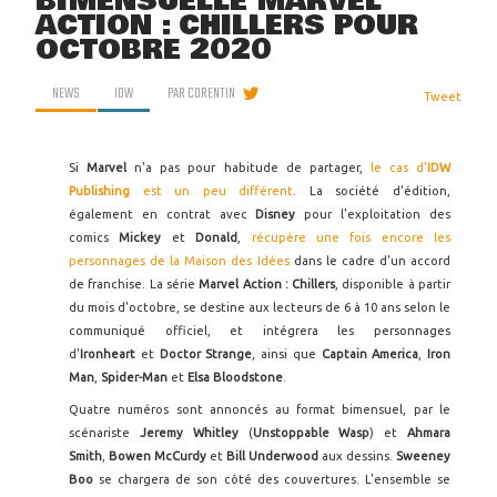
BIMENSUELLE MARVEL
ACTION : CHILLERS POUR
OCTOBRE 2020
NEWS
IDW
PAR
CORENTIN
Tweet
Si
Marvel
n'a pas pour habitude de partager,
le cas d'
IDW
Publishing
est un peu différent
. La société d'édition,
également en contrat avec
Disney
pour l'exploitation des
comics
Mickey
et
Donald
,
récupère une fois encore les
personnages de la Maison des Idées
dans le cadre d'un accord
de franchise. La série
Marvel Action : Chillers
, disponible à partir
du mois d'octobre, se destine aux lecteurs de 6 à 10 ans selon le
communiqué officiel, et intégrera les personnages
d'
Ironheart
et
Doctor Strange
, ainsi que
Captain America
,
Iron
Man
,
Spider-Man
et
Elsa Bloodstone
.
Quatre numéros sont annoncés au format bimensuel, par le
scénariste
Jeremy Whitley
(
Unstoppable Wasp
) et
Ahmara
Smith
,
Bowen
McCurdy
et
Bill
Underwood
aux dessins.
Sweeney
Boo
se chargera de son côté des couvertures. L'ensemble se