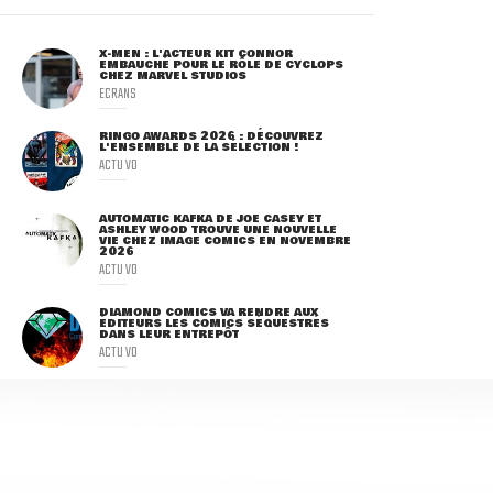
X-MEN : L'ACTEUR KIT CONNOR
EMBAUCHÉ POUR LE RÔLE DE CYCLOPS
CHEZ MARVEL STUDIOS
ECRANS
RINGO AWARDS 2026 : DÉCOUVREZ
L'ENSEMBLE DE LA SÉLECTION !
ACTU VO
AUTOMATIC KAFKA DE JOE CASEY ET
ASHLEY WOOD TROUVE UNE NOUVELLE
VIE CHEZ IMAGE COMICS EN NOVEMBRE
2026
ACTU VO
DIAMOND COMICS VA RENDRE AUX
ÉDITEURS LES COMICS SÉQUESTRÉS
DANS LEUR ENTREPÔT
ACTU VO