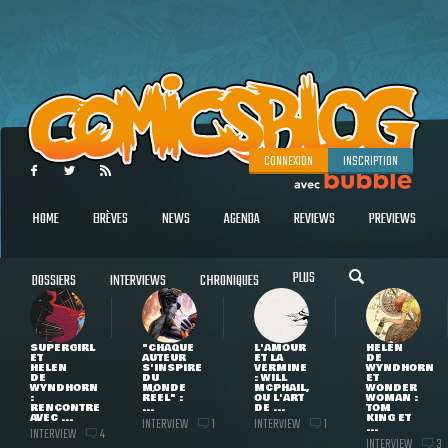
CONNEXION
INSCRIPTION
HOME
BRÈVES
NEWS
AGENDA
REVIEWS
PREVIEWS
PLUS
DOSSIERS
INTERVIEWS
CHRONIQUES
SUPERGIRL
"CHAQUE
L'AMOUR
HELEN
ET
AUTEUR
ET LA
DE
HELEN
S'INSPIRE
VERMINE
WYNDHORN
DE
DU
: WILL
ET
WYNDHORN
MONDE
MCPHAIL,
WONDER
:
RÉEL" :
OU L'ART
WOMAN :
RENCONTRE
...
DE ...
TOM
AVEC ...
KING ET
INTERVIEW
INTERVIEW
1
1
...
INTERVIEW
4
INTERVIEW
3