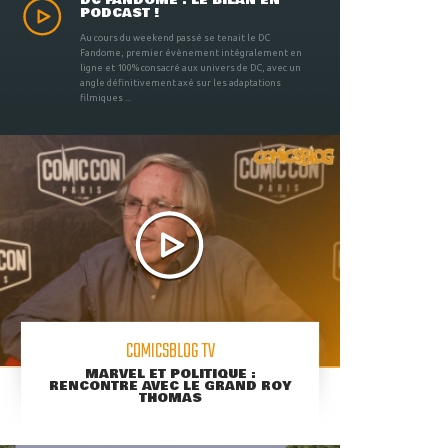
PODCAST !
Au cours du weekend passé se tenait le DC
Fandome, premier évènement intégralement en
ligne et 100% consacré aux univers de DC, avec un
angle définitivement axé sur les adaptations
filmiques ...
COMICSBLOG TV
MARVEL ET POLITIQUE :
RENCONTRE AVEC LE GRAND ROY
THOMAS