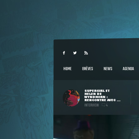
HOME
BRÈVES
NEWS
AGENDA
SUPERGIRL ET
HELEN DE
WYNDHORN :
RENCONTRE AVEC ...
INTERVIEW
4