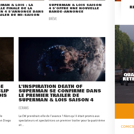
MAN & LOIS : LA
SUPERMAN & LOIS SAISON
R
LLE FINALE DE LA
4 S'OFFRE UNE NOUVELLE
ON 4 S'ANNONCE DANS
BANDE-ANNONCE
AILER DE MI-SAISON
BRÈVE
QUA
RETE
SE
L'INSPIRATION DEATH OF
LIP
SUPERMAN SE CONFIRME DANS
OIS
LE PREMIER TRAILER DE
SUPERMAN & LOIS SAISON 4
ECRANS
de
La CW prendrait-elle de l'avance ? Alors qu'il était promis aux
an Diego
spectateurs et spectatrices un premier trailer pour la quatrième
et ...
COMICS