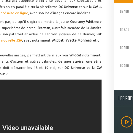
érie
Stargirl
s'apprête enfin à se dévoiler aux spectateurs et
fusion en parallèle sur la plateforme
DC Universe
et sur la
CW
. A
06 AOU
été mise en ligne
, avec son lot d'images encore inédites.
t pas, puisqu'il s'agira de mettre la jeune
Courtney Whitmore
on super-héros de daron,
Starman
, autrefois membre de la
Justice
05 AOU
 son paternel et aidée de l'ancien
sidekick
de ce dernier,
Pat
e nouvelle
JSA
, avec notamment
Wildcat
(
Yvette Monreal
) et un
04 AOU
nouvelles images, permettant de mieux voir
Wildcat
notamment,
ts d'action et autres cabrioles, de quoi espérer une série
04 AOU
ie doit démarrer les 18 et 19 mai, sur
DC Universe
et la
CW
ous ?
LES PO