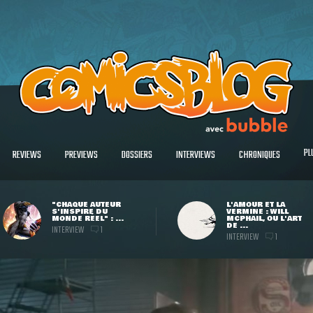
PL
REVIEWS
PREVIEWS
DOSSIERS
INTERVIEWS
CHRONIQUES
"CHAQUE AUTEUR
L'AMOUR ET LA
S'INSPIRE DU
VERMINE : WILL
MONDE RÉEL" : ...
MCPHAIL, OU L'ART
DE ...
INTERVIEW
1
INTERVIEW
1