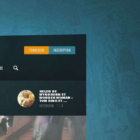
CONNEXION
INSCRIPTION
US
HELEN DE
WYNDHORN ET
WONDER WOMAN :
TOM KING ET ...
INTERVIEW
3