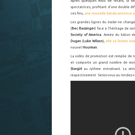
Après quelques mois de retard, la s
spectatrices, profitant d'une double dif
ces fins,
une nouvelle bande-annonce a 
Les grandes lignes du
trailer
ne changen
(
Bec Bassinger
) face à l'héritage de s
Society of America
. Armée du bâton de
Dugan
(
Luke Wilson
),
elle va former un
nouvel
Hourman
.
La vidéo de promotion est remplie de 
et comporte un grand nombre de momen
Stargirl
au rythme entraînant. La sér
respectivement. Serez-vous au rendez-v