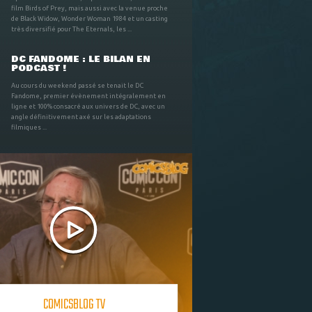
film Birds of Prey, mais aussi avec la venue proche
de Black Widow, Wonder Woman 1984 et un casting
très diversifié pour The Eternals, les ...
DC FANDOME : LE BILAN EN
PODCAST !
Au cours du weekend passé se tenait le DC
Fandome, premier évènement intégralement en
ligne et 100% consacré aux univers de DC, avec un
angle définitivement axé sur les adaptations
filmiques ...
COMICSBLOG TV