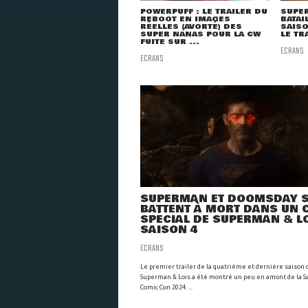
POWERPUFF : LE TRAILER DU
SUPER
REBOOT EN IMAGES
BATAI
RÉELLES (AVORTÉ) DES
SAIS
SUPER NANAS POUR LA CW
LE TR
FUITE SUR ...
ECRANS
ECRANS
SUPERMAN ET DOOMSDAY 
BATTENT À MORT DANS UN C
SPÉCIAL DE SUPERMAN & L
SAISON 4
ECRANS
Le premier trailer de la quatrième et dernière saison 
Superman & Lois a été montré un peu en amont de la S
Comic Con 2024. ...