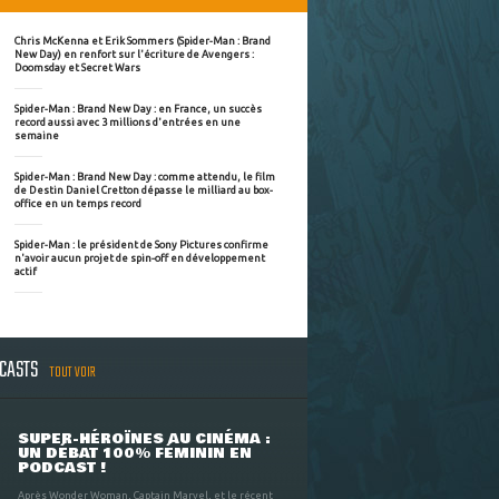
Chris McKenna et Erik Sommers (Spider-Man : Brand
New Day) en renfort sur l'écriture de Avengers :
Doomsday et Secret Wars
Spider-Man : Brand New Day : en France, un succès
record aussi avec 3 millions d'entrées en une
semaine
Spider-Man : Brand New Day : comme attendu, le film
de Destin Daniel Cretton dépasse le milliard au box-
office en un temps record
Spider-Man : le président de Sony Pictures confirme
n'avoir aucun projet de spin-off en développement
actif
DCASTS
TOUT VOIR
SUPER-HÉROÏNES AU CINÉMA :
UN DÉBAT 100% FÉMININ EN
PODCAST !
Après Wonder Woman, Captain Marvel, et le récent