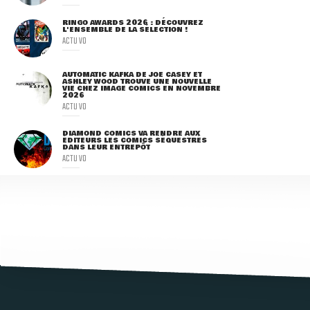
RINGO AWARDS 2026 : DÉCOUVREZ
L'ENSEMBLE DE LA SÉLECTION !
ACTU VO
AUTOMATIC KAFKA DE JOE CASEY ET
ASHLEY WOOD TROUVE UNE NOUVELLE
VIE CHEZ IMAGE COMICS EN NOVEMBRE
2026
ACTU VO
DIAMOND COMICS VA RENDRE AUX
ÉDITEURS LES COMICS SÉQUESTRÉS
DANS LEUR ENTREPÔT
ACTU VO