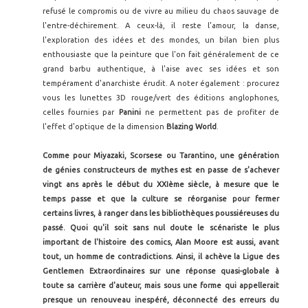
refusé le compromis ou de vivre au milieu du chaos sauvage de
l'entre-déchirement. A ceux-là, il reste l'amour, la danse,
l'exploration des idées et des mondes, un bilan bien plus
enthousiaste que la peinture que l'on fait généralement de ce
grand barbu authentique, à l'aise avec ses idées et son
tempérament d'anarchiste érudit. A noter également : procurez
vous les lunettes 3D rouge/vert des éditions anglophones,
celles fournies par
Panini
ne permettent pas de profiter de
l'effet d'optique de la dimension
Blazing World
.
Comme pour Miyazaki, Scorsese ou Tarantino, une génération
de génies constructeurs de mythes est en passe de s'achever
vingt ans après le début du XXIème siècle, à mesure que le
temps passe et que la culture se réorganise pour fermer
certains livres, à ranger dans les bibliothèques poussiéreuses du
passé. Quoi qu'il soit sans nul doute le scénariste le plus
important de l'histoire des comics, Alan Moore est aussi, avant
tout, un homme de contradictions. Ainsi, il achève la Ligue des
Gentlemen Extraordinaires sur une réponse quasi-globale à
toute sa carrière d'auteur, mais sous une forme qui appellerait
presque un renouveau inespéré, déconnecté des erreurs du