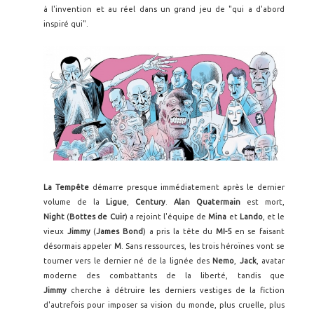
à l'invention et au réel dans un grand jeu de "qui a d'abord
inspiré qui".
La Tempête
démarre presque immédiatement après le dernier
volume de la
Ligue
,
Century
.
Alan Quatermain
est mort,
Night
(
Bottes de Cuir
) a rejoint l'équipe de
Mina
et
Lando
, et le
vieux
Jimmy
(
James Bond
) a pris la tête du
MI-5
en se faisant
désormais appeler
M
. Sans ressources, les trois héroïnes vont se
tourner vers le dernier né de la lignée des
Nemo
,
Jack
, avatar
moderne des combattants de la liberté, tandis que
Jimmy
cherche à détruire les derniers vestiges de la fiction
d'autrefois pour imposer sa vision du monde, plus cruelle, plus