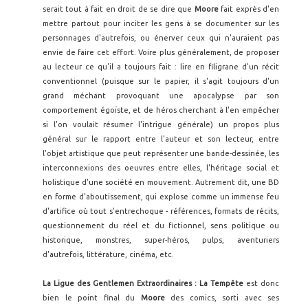
serait tout à fait en droit de se dire que
Moore
fait exprès d'en
mettre partout pour inciter les gens à se documenter sur les
personnages d'autrefois, ou énerver ceux qui n'auraient pas
envie de faire cet effort. Voire plus généralement, de proposer
au lecteur ce qu'il a toujours fait : lire en filigrane d'un récit
conventionnel (puisque sur le papier, il s'agit toujours d'un
grand méchant provoquant une apocalypse par son
comportement égoïste, et de héros cherchant à l'en empêcher
si l'on voulait résumer l'intrigue générale) un propos plus
général sur le rapport entre l'auteur et son lecteur, entre
l'objet artistique que peut représenter une bande-dessinée, les
interconnexions des oeuvres entre elles, l'héritage social et
holistique d'une société en mouvement. Autrement dit, une BD
en forme d'aboutissement, qui explose comme un immense feu
d'artifice où tout s'entrechoque - références, formats de récits,
questionnement du réel et du fictionnel, sens politique ou
historique, monstres, super-héros, pulps, aventuriers
d'autrefois, littérature, cinéma, etc.
La Ligue des Gentlemen Extraordinaires : La Tempête
est donc
bien le point final du
Moore
des comics, sorti avec ses