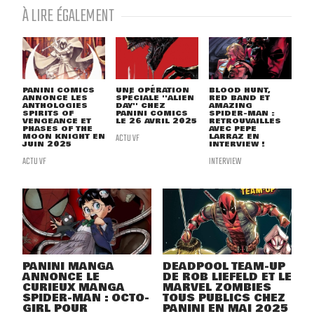
À LIRE ÉGALEMENT
PANINI COMICS
UNE OPÉRATION
BLOOD HUNT,
ANNONCE LES
SPÉCIALE ''ALIEN
RED BAND ET
ANTHOLOGIES
DAY'' CHEZ
AMAZING
SPIRITS OF
PANINI COMICS
SPIDER-MAN :
VENGEANCE ET
LE 26 AVRIL 2025
RETROUVAILLES
PHASES OF THE
AVEC PEPE
MOON KNIGHT EN
ACTU VF
LARRAZ EN
JUIN 2025
INTERVIEW !
ACTU VF
INTERVIEW
PANINI MANGA
DEADPOOL TEAM-UP
ANNONCE LE
DE ROB LIEFELD ET LE
CURIEUX MANGA
MARVEL ZOMBIES
SPIDER-MAN : OCTO-
TOUS PUBLICS CHEZ
GIRL POUR
PANINI EN MAI 2025