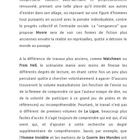
renouvelé, prenant une telle place qu'il interdit aux autres
d'exister dans son sillage, ou reposant sur une figure d'hommes
tout puissants en accord avec la pensée individualiste, contre
le progrès collectif et l'entraide sociale. La "vengeance" que
propose
Moore
sera de voir ces formes de fiction plus
anciennes envahir la réalité en représailles, quitte à détruire le
monde au passage.
A la différence de travaux plus anciens, comme
Watchmen
ou
From Hell
, le scénariste manie avec moins de finesse les
différents degrés de lecture, en étant cette fois un peu plus
percutant quitte à chercher volontairement à agacer. D'aucuns
trouveront le volume masturbatoire (en fonction de l'envie ou
de la flemme de comprendre ce que l'auteur essaye de dire, ou
de la volonté de participer à ce grand jeu de pistes et de
références) ou incompréhensible. Pourtant, le travail n'est pas
si différent de premiers volumes de
La Ligue
, beaucoup plus
faciles d'accès. Il s'agit toujours de comprendre qui est qui, d'où
vient qui, et d'ajouter à cette recherche un degré
supplémentaire de compréhension. Savoir, par exemple, que
l'
Homme Invisible
et les martiens de la
Guerre des Mondes
ont