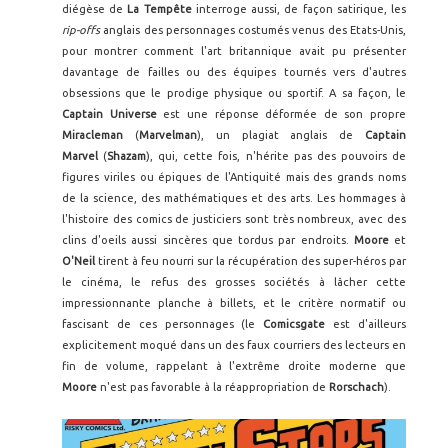
diégèse de
La Tempête
interroge aussi, de façon satirique, les
rip-offs
anglais des personnages costumés venus des Etats-Unis,
pour montrer comment l'art britannique avait pu présenter
davantage de failles ou des équipes tournés vers d'autres
obsessions que le prodige physique ou sportif. A sa façon, le
Captain Universe
est une réponse déformée de son propre
Miracleman
(
Marvelman
), un plagiat anglais de
Captain
Marvel
(
Shazam
), qui, cette fois, n'hérite pas des pouvoirs de
figures viriles ou épiques de l'Antiquité mais des grands noms
de la science, des mathématiques et des arts. Les hommages à
l'histoire des comics de justiciers sont très nombreux, avec des
clins d'oeils aussi sincères que tordus par endroits.
Moore
et
O'Neil
tirent à feu nourri sur la récupération des super-héros par
le cinéma, le refus des grosses sociétés à lâcher cette
impressionnante planche à billets, et le critère normatif ou
fascisant de ces personnages (le
Comicsgate
est d'ailleurs
explicitement moqué dans un des faux courriers des lecteurs en
fin de volume, rappelant à l'extrême droite moderne que
Moore
n'est pas favorable à la réappropriation de
Rorschach
).