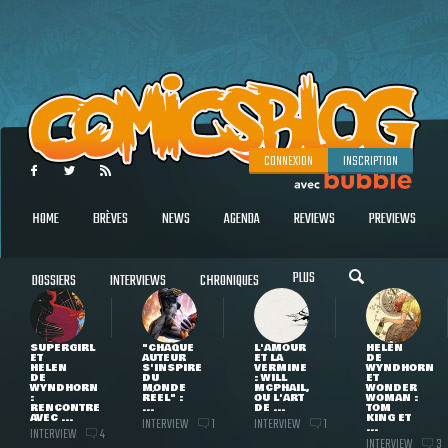
CONNEXION
INSCRIPTION
HOME
BRÈVES
NEWS
AGENDA
REVIEWS
PREVIEWS
PLUS
DOSSIERS
INTERVIEWS
CHRONIQUES
SUPERGIRL
"CHAQUE
L'AMOUR
HELEN
ET
AUTEUR
ET LA
DE
HELEN
S'INSPIRE
VERMINE
WYNDHORN
DE
DU
: WILL
ET
WYNDHORN
MONDE
MCPHAIL,
WONDER
:
RÉEL" :
OU L'ART
WOMAN :
RENCONTRE
...
DE ...
TOM
AVEC ...
KING ET
INTERVIEW
INTERVIEW
1
1
...
INTERVIEW
4
INTERVIEW
3