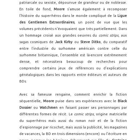
patriarcale ou sexiste, dépourvue de grandeur ou de noblesse.
En toile de fond,
Moore
s'amuse également à recomposer
l'histoire du super-héros dans le monde compliqué de la
Ligue
des Gentlemen Extraordinaires
, un point de vue que les
volumes précédents n'évoquaient que très partiellement. Dans
un hommage croisé aux grandes oeuvres du
comic strips
, aux
sagas cosmiques de
Jack Kirby
ou
Steve Ditko
, du comparatif
entre l'industrie du surhomme américain contre celle du
surhomme britannique, l'ensemble est là-encore extrêmement
dense, et nécessitera beaucoup de recherches pour
comprendre certains jeux de références ou d'explications
généalogiques dans les rapports entre éditeurs et auteurs de
BDs.
Avec sa fameuse rengaine, comment enrichir la fiction
séquentielle,
Moore
puise dans ses expériences avec le
Black
Dossier
ou
Watchmen
en faisant passer ses personnages par
différentes formes de récit. Le
comic strips
, origine matricielle
du super-héros mais aussi du roman noir et de la fiction
d'espionnage par ricochet, mais aussi la publicité, les magazines
de vacances, la BD en trois dimensions (encore) ou l'écriture en