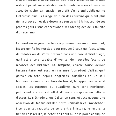
utiles, il paraît vraisemblable que le bonhomme en ait aussi eu
assez de mâcher sa narration au profit d'un grand public qui ne
l'intéresse plus - à l'image de bien des écrivains qui n'ont plus
rien à prouver, il évalue désormais son travail à la hauteur de ses
propres goûts, sans concessions aux codes rigides de la fluidité
d'un scénario.
La question se joue d'ailleurs à plusieurs niveaux - d'une part,
Moore
gonfle les muscles, pour prouver à ceux qui l'accusaient
de radoter ou de s'être enfermé dans une case d'élitiste aigri,
qu'il est encore capable d'inventer de nouvelles façons de
raconter des histoires.
La Tempête
, comme toute oeuvre
testamentaire, est aussi un immense fourre-tout d'idées qu'il
gardait en tête depuis longtemps, compilées en un seul
bouquin. Là-dessus, les choix de format, le rapport au matériel
comics, les ruptures du quatrième murs sont nombreux,
participant à créer cet effet d'oeuvre complexe ou difficile
d'accès. La méthode a, en réalité, un sens, et accompagne une
obsession de
Moore
distillée entre
Jérusalem
et
Providence
:
interroger les rapports de sens entre l'histoire, le mythe, la
fiction et la réalité, le débat de l'oeuf ou de la poule appliquée