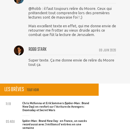
@Robb : il faut toujours relire du Moore. Ceux qui
prétendent tout comprendre lors des premières
lectures sont de mauvaise foi ! ;)
Mais excellent texte en effet, qui me donne envie de
retourner me frotter au vieux druide après ce
combat que fût la lecture de Jerusalem.
ROBB STARK
09 JUIN 2020
Super texte. Ça me donne envie de relire du Moore
tout ça.
LES BRÈVES
TOUT VOIR
11:19
Chris McKenna et Erik Sommers (Spider-Man : Brand
New Day) en renfort sur l'écriture de Avengers :
Doomsday et Secret Wars
05 AOU
Spider-Man : Brand New Day : en France, un succès
record aussi avec 3 millions d'entrées en une
semaine