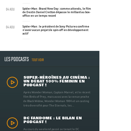
04 AOU
Spider-Man : Brand New Day : comme attendu, le film
de Destin Daniel Cretton dépasse le milliard au box-
office en un temps record
04 AOU
Spider-Man : le président de Sony Pictures confirme
n'avoir aucun projet de spin-off en développement
actif
LES PODCASTS
TOUT VOIR
SUPER-HÉROÏNES AU CINÉMA :
UN DÉBAT 100% FÉMININ EN
PODCAST !
Après Wonder Woman, Captain Marvel, et le récent
film Birds of Prey, mais aussi avec la venue proche
de Black Widow, Wonder Woman 1984 et un casting
très diversifié pour The Eternals, les ...
DC FANDOME : LE BILAN EN
PODCAST !
Au cours du weekend passé se tenait le DC