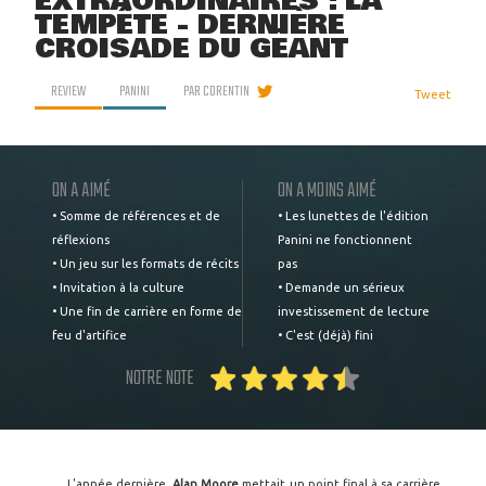
EXTRAORDINAIRES : LA
TEMPÊTE - DERNIÈRE
CROISADE DU GÉANT
REVIEW
PANINI
PAR
CORENTIN
Tweet
ON A AIMÉ
ON A MOINS AIMÉ
• Somme de références et de
• Les lunettes de l'édition
réflexions
Panini ne fonctionnent
• Un jeu sur les formats de récits
pas
• Invitation à la culture
• Demande un sérieux
• Une fin de carrière en forme de
investissement de lecture
feu d'artifice
• C'est (déjà) fini
NOTRE NOTE
L'année dernière,
Alan Moore
mettait un point final à sa carrière