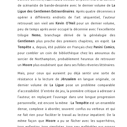
de scénariste de bande-dessinée avec le dernier volume de
La
Ligue des Gentlemen Extraordinaires
. Après quatre décennies à
opérer à différents endroits de l'art séquentiel, l'auteur
retrouvait son vieil ami
Kevin O'Neil
pour un dernier volume,
peu de temps après avoir occupé la décennie avec l'excellente
trilogie
Nemo
, branchage dérivé de la généalogie des
Gentlemen
plus proche des premiers chapitres, en esprit.
La
Tempête
a, depuis, été publiée en Français chez
Panini Comics
,
pour combler un coin de bibliothèque chez les amoureux du
sorcier de Northampton, probablement heureux de retrouver
un
Moore
plus exubérant que dans ses folles rêveries littéraires.
Mais, pour ceux qui auraient pu déjà sentir une sorte de
résistance à la lecture de
Jérusalem
en langue originale, ce
dernier volume de
La Ligue
pose un problème comparable
d'accessibilité. D'entrée de jeu, la première critique à adresser à
l'auteur, en replaçant l'ouvrage dans une longue progression
personnelle, est encore la même :
La Tempête
est un ensemble
dense, complexe à aborder, souvent confus ou verbeux et qui
ne fait rien pour faciliter le travail au lecteur impatient. De la
même façon que
Moore
a pu se fâcher avec les super-héros,
trop enfantins, trop simplistes, trop peu malléables aux propos