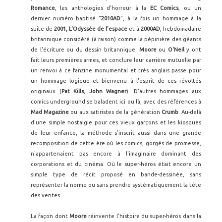
Romance
, les anthologies d'horreur à la
EC Comics
, ou un
dernier numéro baptisé "
2010AD
", à la fois un hommage à la
suite de
2001, L'Odyssée de l'espace
et à
2000AD
, hebdomadaire
britannique considéré (à raison) comme la pépinière des géants
de l'écriture ou du dessin britannique.
Moore
ou
O'Neil
y ont
fait leurs premières armes, et conclure leur carrière mutuelle par
un renvoi à ce fanzine monumental et très anglais passe pour
un hommage logique et bienvenu à l'esprit de ces révoltés
originaux (
Pat Kills
,
John Wagner
). D'autres hommages aux
comics underground se baladent ici ou là, avec des références à
Mad Magazine
ou aux satiristes de la génération
Crumb
. Au-delà
d'une simple nostalgie pour ces vieux garçons et les kiosques
de leur enfance, la méthode s'inscrit aussi dans une grande
recomposition de cette ère où les comics, gorgés de promesse,
n'appartenaient pas encore à l'imaginaire dominant des
corporations et du cinéma. Où le super-héros était encore un
simple type de récit proposé en bande-dessinée, sans
représenter la norme ou sans prendre systématiquement la tête
des ventes.
La façon dont
Moore
réinvente l'histoire du super-héros dans la