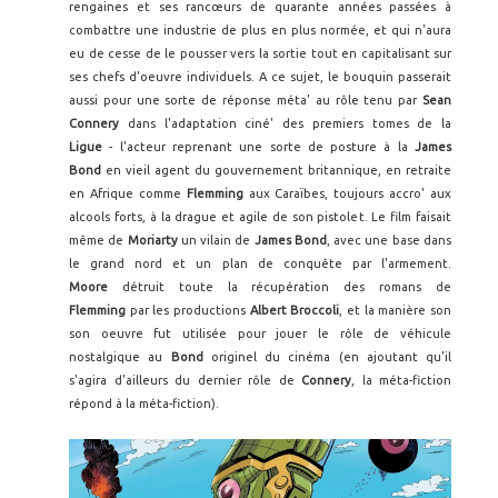
rengaines et ses rancœurs de quarante années passées à
combattre une industrie de plus en plus normée, et qui n'aura
eu de cesse de le pousser vers la sortie tout en capitalisant sur
ses chefs d'oeuvre individuels. A ce sujet, le bouquin passerait
aussi pour une sorte de réponse méta' au rôle tenu par
Sean
Connery
dans l'adaptation ciné' des premiers tomes de la
Ligue
- l'acteur reprenant une sorte de posture à la
James
Bond
en vieil agent du gouvernement britannique, en retraite
en Afrique comme
Flemming
aux Caraïbes, toujours accro' aux
alcools forts, à la drague et agile de son pistolet. Le film faisait
même de
Moriarty
un vilain de
James Bond
, avec une base dans
le grand nord et un plan de conquête par l'armement.
Moore
détruit toute la récupération des romans de
Flemming
par les productions
Albert Broccoli
, et la manière son
son oeuvre fut utilisée pour jouer le rôle de véhicule
nostalgique au
Bond
originel du cinéma (en ajoutant qu'il
s'agira d'ailleurs du dernier rôle de
Connery
, la méta-fiction
répond à la méta-fiction).