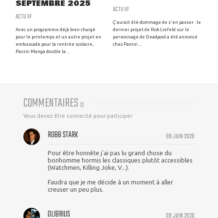
SEPTEMBRE 2025
ACTU VF
ACTU VF
Ç'aurait été dommage de s'en passer : le
Avec un programme déjà bien chargé
dernier projet de Rob Liefeld sur le
pour le printemps et un autre projet en
personnage de Deadpool a été annoncé
embuscade pour la rentrée scolaire,
chez Panini ...
Panini Manga double la ...
COMMENTAIRES
(
3
)
Vous devez être connecté pour participer
ROBB STARK
09 JUIN 2020
Pour être honnête j'ai pas lu grand chose du
bonhomme hormis les classiques plutôt accessibles
(Watchmen, Killing Joke, V...).
Faudra que je me décide à un moment à aller
creuser un peu plus.
OLIBRIUS
09 JUIN 2020