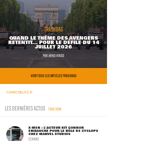
TRASHBAG
QUAND LE THÈME DES AVENGERS
RETENTIT... POUR LE DÉFILÉ DU 14
JUILLET 2026
PAR
ARNO KIKOO
VOIR TOUS LES ARTICLES TRASHBAG
COMICSBLOG.fr
LES DERNIÈRES ACTUS
TOUT VOIR
X-MEN : L'ACTEUR KIT CONNOR
EMBAUCHÉ POUR LE RÔLE DE CYCLOPS
CHEZ MARVEL STUDIOS
ECRANS