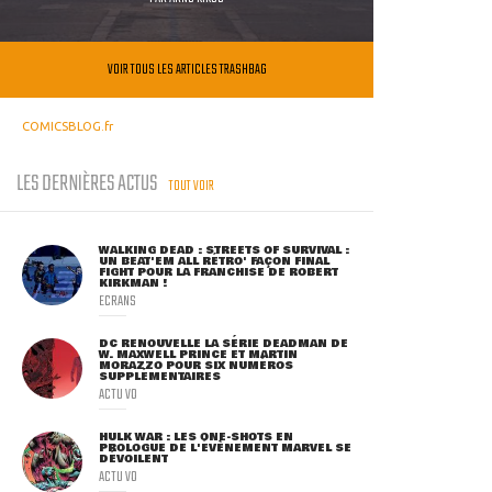
VOIR TOUS LES ARTICLES TRASHBAG
COMICSBLOG.fr
LES DERNIÈRES ACTUS
TOUT VOIR
WALKING DEAD : STREETS OF SURVIVAL :
UN BEAT'EM ALL RÉTRO' FAÇON FINAL
FIGHT POUR LA FRANCHISE DE ROBERT
KIRKMAN !
ECRANS
DC RENOUVELLE LA SÉRIE DEADMAN DE
W. MAXWELL PRINCE ET MARTIN
MORAZZO POUR SIX NUMÉROS
SUPPLÉMENTAIRES
ACTU VO
HULK WAR : LES ONE-SHOTS EN
PROLOGUE DE L'ÉVÈNEMENT MARVEL SE
DÉVOILENT
ACTU VO