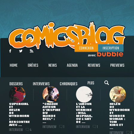
CONNEXION
INSCRIPTION
HOME
BRÈVES
NEWS
AGENDA
REVIEWS
PREVIEWS
PLUS
DOSSIERS
INTERVIEWS
CHRONIQUES
SUPERGIRL
"CHAQUE
L'AMOUR
HELEN
ET
AUTEUR
ET LA
DE
HELEN
S'INSPIRE
VERMINE
WYNDHORN
DE
DU
: WILL
ET
WYNDHORN
MONDE
MCPHAIL,
WONDER
:
RÉEL" :
OU L'ART
WOMAN :
RENCONTRE
...
DE ...
TOM
AVEC ...
KING ET
INTERVIEW
INTERVIEW
1
1
...
INTERVIEW
4
INTERVIEW
3