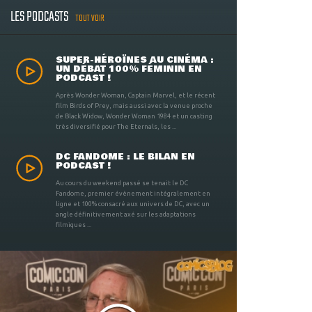
LES PODCASTS
TOUT VOIR
SUPER-HÉROÏNES AU CINÉMA :
UN DÉBAT 100% FÉMININ EN
PODCAST !
Après Wonder Woman, Captain Marvel, et le récent
film Birds of Prey, mais aussi avec la venue proche
de Black Widow, Wonder Woman 1984 et un casting
très diversifié pour The Eternals, les ...
DC FANDOME : LE BILAN EN
PODCAST !
Au cours du weekend passé se tenait le DC
Fandome, premier évènement intégralement en
ligne et 100% consacré aux univers de DC, avec un
angle définitivement axé sur les adaptations
filmiques ...