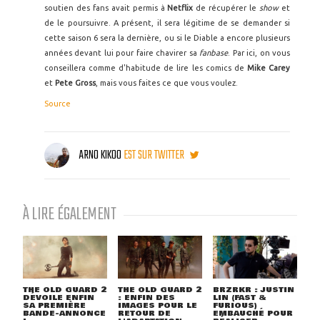
soutien des fans avait permis à
Netflix
de récupérer le
show
et
de le poursuivre. A présent, il sera légitime de se demander si
cette saison 6 sera la dernière, ou si le Diable a encore plusieurs
années devant lui pour faire chavirer sa
fanbase
. Par ici, on vous
conseillera comme d'habitude de lire les comics de
Mike Carey
et
Pete Gross
, mais vous faites ce que vous voulez.
Source
ARNO KIKOO
EST SUR TWITTER
À LIRE ÉGALEMENT
THE OLD GUARD 2
THE OLD GUARD 2
BRZRKR : JUSTIN
DÉVOILE ENFIN
: ENFIN DES
LIN (FAST &
SA PREMIÈRE
IMAGES POUR LE
FURIOUS)
BANDE-ANNONCE
RETOUR DE
EMBAUCHÉ POUR