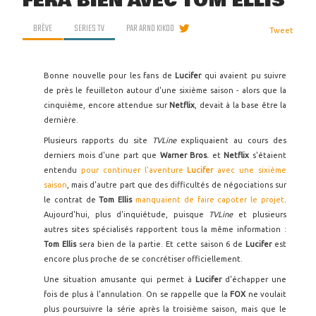
FERA BIEN AVEC TOM ELLIS
BRÈVE
SERIES TV
PAR
ARNO KIKOO
Tweet
Bonne nouvelle pour les fans de
Lucifer
qui avaient pu suivre
de près le feuilleton autour d'une sixième saison - alors que la
cinquième, encore attendue sur
Netflix
, devait à la base être la
dernière.
Plusieurs rapports du site
TVLine
expliquaient au cours des
derniers mois d'une part que
Warner Bros.
et
Netflix
s'étaient
entendu
pour continuer l'aventure
Lucifer
avec une sixième
saison
, mais d'autre part que des difficultés de négociations sur
le contrat de
Tom Ellis
manquaient de faire capoter le projet
.
Aujourd'hui, plus d'inquiétude, puisque
TVLine
et plusieurs
autres sites spécialisés rapportent tous la même information :
Tom Ellis
sera bien de la partie. Et cette saison 6 de
Lucifer
est
encore plus proche de se concrétiser officiellement.
Une situation amusante qui permet à
Lucifer
d'échapper une
fois de plus à l'annulation. On se rappelle que la
FOX
ne voulait
plus poursuivre la série après la troisième saison, mais que le