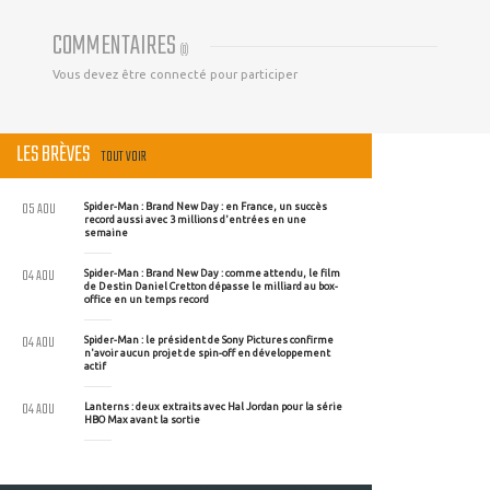
COMMENTAIRES
(
0
)
Vous devez être connecté pour participer
LES BRÈVES
TOUT VOIR
05 AOU
Spider-Man : Brand New Day : en France, un succès
record aussi avec 3 millions d'entrées en une
semaine
04 AOU
Spider-Man : Brand New Day : comme attendu, le film
de Destin Daniel Cretton dépasse le milliard au box-
office en un temps record
04 AOU
Spider-Man : le président de Sony Pictures confirme
n'avoir aucun projet de spin-off en développement
actif
04 AOU
Lanterns : deux extraits avec Hal Jordan pour la série
HBO Max avant la sortie