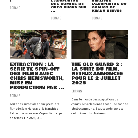
!
L'ADAPTATION
RÉALISER
DES COMICS DE
L'ADAPTATION DU
ECRANS
GREG RUCKA SUR
COMICS DE
...
KEANU REEVES
ECRANS
ECRANS
EXTRACTION : LA
THE OLD GUARD 2 :
SÉRIE TV, SPIN-OFF
LA SUITE DU FILM
DES FILMS AVEC
NETFLIX ANNONCÉE
CHRIS HEMSWORTH,
POUR LE 2 JUILLET
MISE EN
2025
PRODUCTION PAR ...
ECRANS
ECRANS
Dans le monde des adaptations de
Forte des succès des deux premiers
comics, les arlésiennes sont une donnée
films de Sam Hargrave, la franchise
plutôt commune. Beaucoup de projets
Extraction va encore s'agrandir d'ici peu
ont même mis plusieurs ...
de temps. Fin 2023, la ...