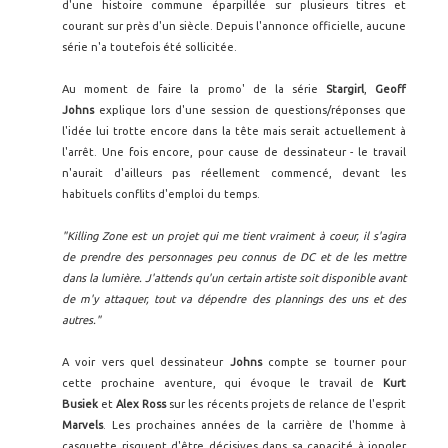
d'une histoire commune éparpillée sur plusieurs titres et
courant sur près d'un siècle. Depuis l'annonce officielle, aucune
série n'a toutefois été sollicitée.
Au moment de faire la promo' de la série
Stargirl
,
Geoff
Johns
explique lors d'une session de questions/réponses que
l'idée lui trotte encore dans la tête mais serait actuellement à
l'arrêt. Une fois encore, pour cause de dessinateur - le travail
n'aurait d'ailleurs pas réellement commencé, devant les
habituels conflits d'emploi du temps.
"Killing Zone est un projet qui me tient vraiment à coeur, il s'agira
de prendre des personnages peu connus de DC et de les mettre
dans la lumière. J'attends qu'un certain artiste soit disponible avant
de m'y attaquer, tout va dépendre des plannings des uns et des
autres."
A voir vers quel dessinateur
Johns
compte se tourner pour
cette prochaine aventure, qui évoque le travail de
Kurt
Busiek
et
Alex Ross
sur les récents projets de relance de l'esprit
Marvels
. Les prochaines années de la carrière de l'homme à
casquette risquent d'être décisives dans sa capacité à jongler