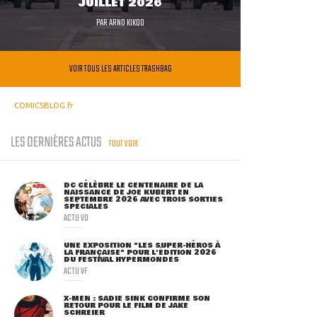
JUILLET 2026
PAR
ARNO KIKOO
VOIR TOUS LES ARTICLES TRASHBAG
COMICSBLOG.fr
LES DERNIÈRES ACTUS
TOUT VOIR
DC CÉLÈBRE LE CENTENAIRE DE LA
NAISSANCE DE JOE KUBERT EN
SEPTEMBRE 2026 AVEC TROIS SORTIES
SPÉCIALES
ACTU VO
UNE EXPOSITION "LES SUPER-HÉROS À
LA FRANÇAISE" POUR L'ÉDITION 2026
DU FESTIVAL HYPERMONDES
ACTU VF
X-MEN : SADIE SINK CONFIRME SON
RETOUR POUR LE FILM DE JAKE
SCHREIER