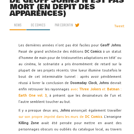
DE GEOFF JOHNS N'EST PAS
MORT (EN DÉPIT DES
APPARENCES)
NEWS
DC COMICS
PAR
CORENTIN
Tweet
Les dernières années n'ont pas été faciles pour
Geoff Johns
.
Passé de grand architecte des éditions
DC Comics
à un statut
d'homme de main pour de tristounettes adaptations en télé' ou
au cinéma, le scénariste a pris énormément de retard sur la
plupart de ses projets récents. Une lueur illumine toutefois le
bout de cet interminable tunnel : après avoir péniblement
réussi à livrer la conclusion de
Doomsday Clock
,
Johns
devrait
enfin retrouver les rayonnages
avec
Three Jokers
et
Batman :
Earth One vol. 3
, à présent que les dessinateurs de l'un et
l'autre semblent toucher au but.
Il y a presque deux ans,
Johns
annonçait également travailler
sur son propre
imprint
dans les murs de
DC Comics
. L'enseigne
Killing Zone
avait été pensée pour mettre en avant des
personnages obscurs ou oubliés du catalogue local, au travers