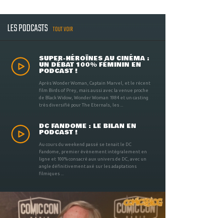
LES PODCASTS
TOUT VOIR
SUPER-HÉROÏNES AU CINÉMA :
UN DÉBAT 100% FÉMININ EN
PODCAST !
Après Wonder Woman, Captain Marvel, et le récent
film Birds of Prey, mais aussi avec la venue proche
de Black Widow, Wonder Woman 1984 et un casting
très diversifié pour The Eternals, les ...
DC FANDOME : LE BILAN EN
PODCAST !
Au cours du weekend passé se tenait le DC
Fandome, premier évènement intégralement en
ligne et 100% consacré aux univers de DC, avec un
angle définitivement axé sur les adaptations
filmiques ...