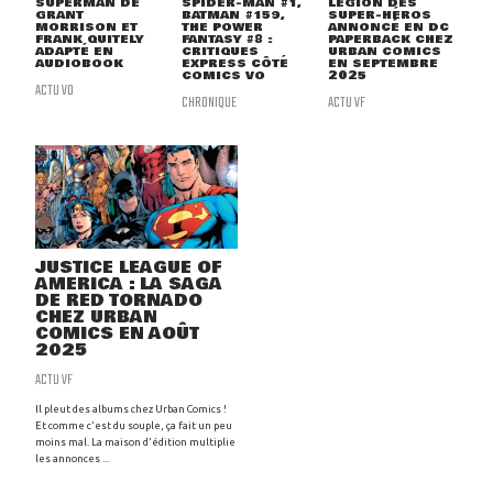
SUPERMAN DE
SPIDER-MAN #1,
LÉGION DES
GRANT
BATMAN #159,
SUPER-HÉROS
MORRISON ET
THE POWER
ANNONCÉ EN DC
FRANK QUITELY
FANTASY #8 :
PAPERBACK CHEZ
ADAPTÉ EN
CRITIQUES
URBAN COMICS
AUDIOBOOK
EXPRESS CÔTÉ
EN SEPTEMBRE
COMICS VO
2025
ACTU VO
CHRONIQUE
ACTU VF
JUSTICE LEAGUE OF
AMERICA : LA SAGA
DE RED TORNADO
CHEZ URBAN
COMICS EN AOÛT
2025
ACTU VF
Il pleut des albums chez Urban Comics !
Et comme c'est du souple, ça fait un peu
moins mal. La maison d'édition multiplie
les annonces ...