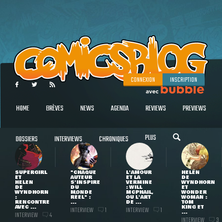
CONNEXION
INSCRIPTION
HOME
BRÈVES
NEWS
AGENDA
REVIEWS
PREVIEWS
PLUS
DOSSIERS
INTERVIEWS
CHRONIQUES
SUPERGIRL
"CHAQUE
L'AMOUR
HELEN
ET
AUTEUR
ET LA
DE
HELEN
S'INSPIRE
VERMINE
WYNDHORN
DE
DU
: WILL
ET
WYNDHORN
MONDE
MCPHAIL,
WONDER
:
RÉEL" :
OU L'ART
WOMAN :
RENCONTRE
...
DE ...
TOM
AVEC ...
KING ET
INTERVIEW
INTERVIEW
1
1
...
INTERVIEW
4
INTERVIEW
3