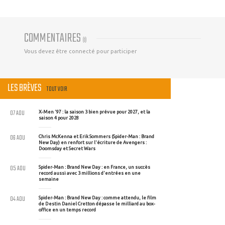
COMMENTAIRES
(
0
)
Vous devez être connecté pour participer
LES BRÈVES
TOUT VOIR
07 AOU
X-Men '97 : la saison 3 bien prévue pour 2027, et la
saison 4 pour 2028
06 AOU
Chris McKenna et Erik Sommers (Spider-Man : Brand
New Day) en renfort sur l'écriture de Avengers :
Doomsday et Secret Wars
05 AOU
Spider-Man : Brand New Day : en France, un succès
record aussi avec 3 millions d'entrées en une
semaine
04 AOU
Spider-Man : Brand New Day : comme attendu, le film
de Destin Daniel Cretton dépasse le milliard au box-
office en un temps record