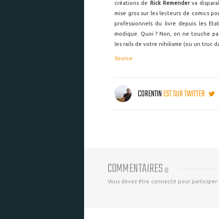
créations de
Rick Remender
va dispara
mise gros sur les lecteurs de comics p
professionnels du livre depuis les Et
modique. Quoi ? Non, on ne touche pas 
les rails de votre nihilisme (ou un truc
Source
CORENTIN
EST SUR TWITTER
COMMENTAIRES
(
0
)
Vous devez être connecté pour participer