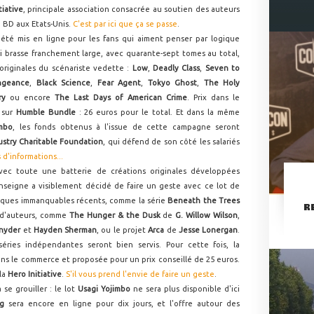
tiative
, principale association consacrée au soutien des auteurs
a BD aux Etats-Unis.
C'est par ici que ça se passe
.
té mis en ligne pour les fans qui aiment penser par logique
-ci brasse franchement large, avec quarante-sept tomes au total,
 originales du scénariste vedette :
Low
,
Deadly Class
,
Seven to
ngeance
,
Black Science
,
Fear Agent
,
Tokyo Ghost
,
The Holy
ry
ou encore
The Last Days of American Crime
. Prix dans le
 sur
Humble Bundle
: 26 euros pour le total. Et dans la même
imbo
, les fonds obtenus à l'issue de cette campagne seront
stry Charitable Foundation
, qui défend de son côté les salariés
 d'informations...
avec toute une batterie de créations originales développées
enseigne a visiblement décidé de faire un geste avec ce lot de
elques immanquables récents, comme la série
Beneath the Trees
R
s d'auteurs, comme
The Hunger & the Dusk
de
G. Willow Wilson
,
Snyder
et
Hayden Sherman
, ou le projet
Arca
de
Jesse Lonergan
.
éries indépendantes seront bien servis. Pour cette fois, la
ans le commerce et proposée pour un prix conseillé de 25 euros.
 la
Hero Initiative
.
S'il vous prend l'envie de faire un geste
.
 se grouiller : le lot
Usagi Yojimbo
ne sera plus disponible d'ici
ng
sera encore en ligne pour dix jours, et l'offre autour des