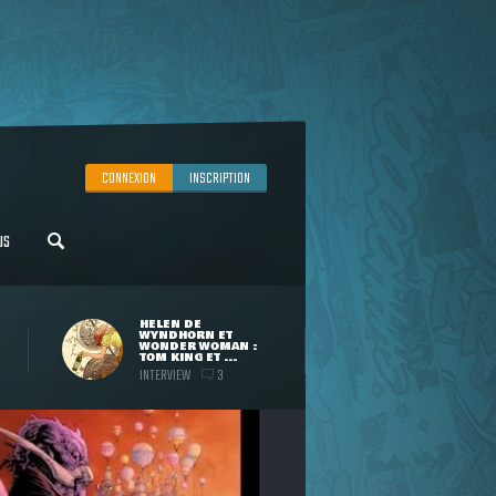
CONNEXION
INSCRIPTION
US
HELEN DE
WYNDHORN ET
WONDER WOMAN :
TOM KING ET ...
INTERVIEW
3