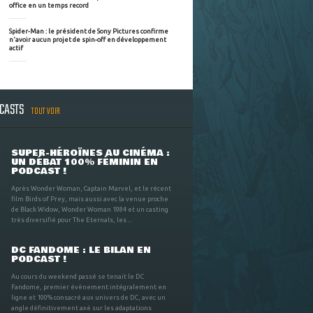
office en un temps record
Spider-Man : le président de Sony Pictures confirme
n'avoir aucun projet de spin-off en développement
actif
DCASTS
TOUT VOIR
SUPER-HÉROÏNES AU CINÉMA :
UN DÉBAT 100% FÉMININ EN
PODCAST !
Après Wonder Woman, Captain Marvel, et le récent
film Birds of Prey, mais aussi avec la venue proche
de Black Widow, Wonder Woman 1984 et un casting
très diversifié pour The Eternals, les ...
DC FANDOME : LE BILAN EN
PODCAST !
Au cours du weekend passé se tenait le DC
Fandome, premier évènement intégralement en
ligne et 100% consacré aux univers de DC, avec un
angle définitivement axé sur les adaptations