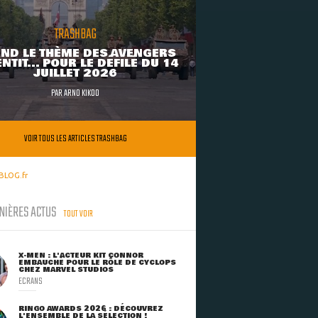
TRASHBAG
ND LE THÈME DES AVENGERS
NTIT... POUR LE DÉFILÉ DU 14
JUILLET 2026
PAR
ARNO KIKOO
VOIR TOUS LES ARTICLES TRASHBAG
BLOG.fr
NIÈRES ACTUS
TOUT VOIR
X-MEN : L'ACTEUR KIT CONNOR
EMBAUCHÉ POUR LE RÔLE DE CYCLOPS
CHEZ MARVEL STUDIOS
ECRANS
RINGO AWARDS 2026 : DÉCOUVREZ
L'ENSEMBLE DE LA SÉLECTION !