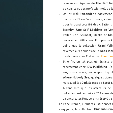
reversé aux équipes de
The Hero Ini
de comics et des professionnels de l
Un lot
Rick Remender
a également é
d'auteurs. Et en l'occurrence, celui
pour la quasi totalité des créations
Eternity
,
Une Soif Légitime de Ve
Roller
,
The Scumbat
,
Death or Glo
commerce : 638 euros. Prix proposé
veine que la collection
Usagi Yoj
reversés aux équipes de la
Book Indu
des librairies des Etats-Unis.
Pour plus
Et enfin, un lot plus généraliste 
récememnt chez
IDW Publishing
. L'
vingt-trois tomes, qui comprend qu
Where Nobody See
, quelques titre
mais aussi les
Dark Spaces
de
Scott 
Autant dire que les amateurs de s
collection est estimée à 205 euros d
Là-encore, les fons seront réservés à
En l'occurrence, il faudra aussi penser à
cinq jours, la collection
IDW Publishi