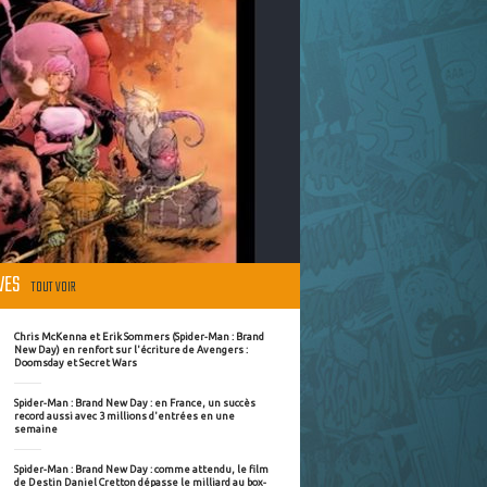
ÈVES
TOUT VOIR
Chris McKenna et Erik Sommers (Spider-Man : Brand
New Day) en renfort sur l'écriture de Avengers :
Doomsday et Secret Wars
Spider-Man : Brand New Day : en France, un succès
record aussi avec 3 millions d'entrées en une
semaine
Spider-Man : Brand New Day : comme attendu, le film
de Destin Daniel Cretton dépasse le milliard au box-