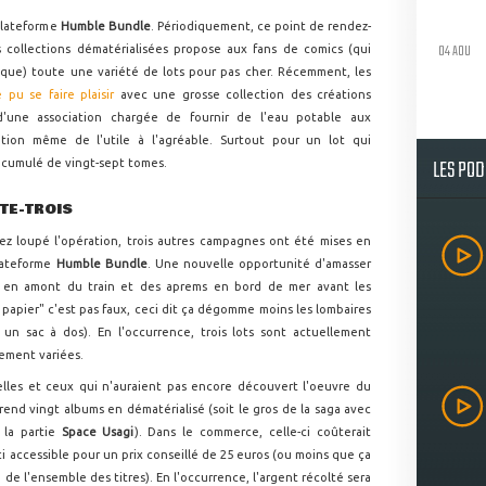
 plateforme
Humble Bundle
. Périodiquement, ce point de rendez-
04 AOU
s collections dématérialisées propose aux fans de comics (qui
ique) toute une variété de lots pour pas cher. Récemment, les
pu se faire plaisir
avec une grosse collection des créations
'une association chargée de fournir de l'eau potable aux
ition même de l'utile à l'agréable. Surtout pour un lot qui
LES PO
cumulé de vingt-sept tomes.
NTE-TROIS
ez loupé l'opération, trois autres campagnes ont été mises en
lateforme
Humble Bundle
. Une nouvelle opportunité d'amasser
s en amont du train et des aprems en bord de mer avant les
 papier" c'est pas faux, ceci dit ça dégomme moins les lombaires
un sac à dos). En l'occurrence, trois lots sont actuellement
ement variées.
lles et ceux qui n'auraient pas encore découvert l'oeuvre du
rend vingt albums en dématérialisé (soit le gros de la saga avec
 la partie
Space Usagi
). Dans le commerce, celle-ci coûterait
ici accessible pour un prix conseillé de 25 euros (ou moins que ça
de l'ensemble des titres). En l'occurrence, l'argent récolté sera