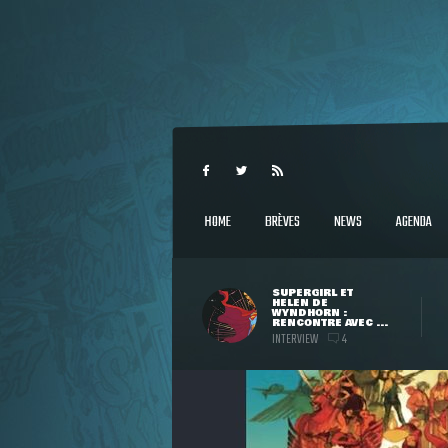
HOME
BRÈVES
NEWS
AGENDA
SUPERGIRL ET
HELEN DE
WYNDHORN :
RENCONTRE AVEC ...
INTERVIEW
4