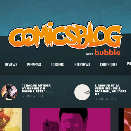
PL
REVIEWS
PREVIEWS
DOSSIERS
INTERVIEWS
CHRONIQUES
"CHAQUE AUTEUR
L'AMOUR ET LA
S'INSPIRE DU
VERMINE : WILL
MONDE RÉEL" : ...
MCPHAIL, OU L'ART
DE ...
INTERVIEW
1
INTERVIEW
1