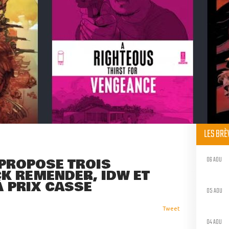
LES BR
06 AOU
PROPOSE TROIS
CK REMENDER, IDW ET
À PRIX CASSÉ
05 AOU
Tweet
04 AOU