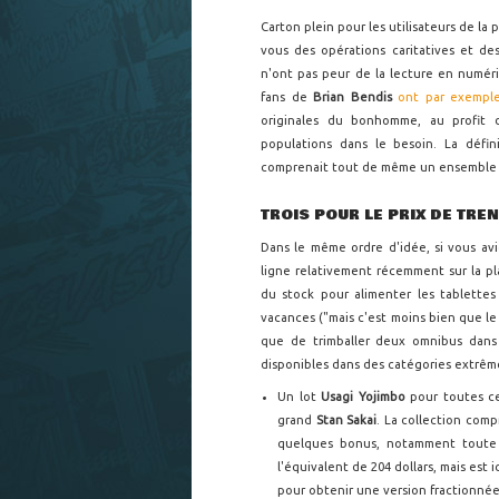
Carton plein pour les utilisateurs de la
vous des opérations caritatives et de
n'ont pas peur de la lecture en numér
fans de
Brian Bendis
ont par exemple 
originales du bonhomme, au profit d
populations dans le besoin. La défin
comprenait tout de même un ensemble 
TROIS POUR LE PRIX DE TRE
Dans le même ordre d'idée, si vous avi
ligne relativement récemment sur la p
du stock pour alimenter les tablette
vacances ("mais c'est moins bien que le
que de trimballer deux omnibus dans 
disponibles dans des catégories extrêm
Un lot
Usagi Yojimbo
pour toutes ce
grand
Stan Sakai
. La collection comp
quelques bonus, notamment toute
l'équivalent de 204 dollars, mais est 
pour obtenir une version fractionnée 