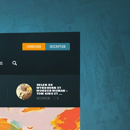
CONNEXION
INSCRIPTION
US
HELEN DE
WYNDHORN ET
WONDER WOMAN :
TOM KING ET ...
INTERVIEW
3