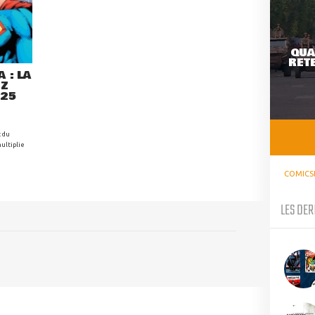
QUA
RETE
 : LA
EZ
025
t du
ultiplie
COMICS
LES DER