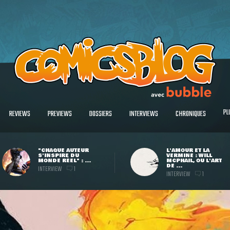
PL
REVIEWS
PREVIEWS
DOSSIERS
INTERVIEWS
CHRONIQUES
"CHAQUE AUTEUR
L'AMOUR ET LA
S'INSPIRE DU
VERMINE : WILL
MONDE RÉEL" : ...
MCPHAIL, OU L'ART
DE ...
INTERVIEW
1
INTERVIEW
1