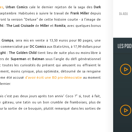
es
,
Urban Comics
cale le dernier rejeton de la saga des
Dark
04 AOU
septembre. Habituées à suivre le travail de
Frank Miller
depuis
ont la version "Deluxe" de cette histoire courte - à l'image de
ht : The Last Cruisade
de
Miller
et
Romita
, avec quelques bonus
l Grampa
, sera mis en vente à 13,50 euros pour 80 pages, une
LES PO
commercialisé par
DC Comics
aux Etats-Unis, à 17,99 dollars pour
ight : The Golden Child
tient lieu de suite plus ou moins libre à
iers de
Superman
et
Batman
sous l'angle du défi générationnel
c toutes les curiosités du présent qui amusent ou effraient le
ent, moins cynique, plus optimiste, détourné de sa rengaine
même été accusé
d'avoir écrit une BD pro-démocratie
au moment
ernier.
 c'est pas deux jours après ton anniv' Coco ?" si, tout à fait,
r le gâteau, une tatin ou un bon crumble de framboises, plus de
ur la sortie de ce bouquin, plutôt remarqué dans les sorties de