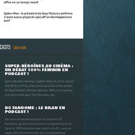
office en un temps record
Spider-Man : le président de Sony Pictures confirme
n'avoir aucun projet de spin-off en développement
actif
DCASTS
TOUT VOIR
SUPER-HÉROÏNES AU CINÉMA :
UN DÉBAT 100% FÉMININ EN
PODCAST !
Après Wonder Woman, Captain Marvel, et le récent
film Birds of Prey, mais aussi avec la venue proche
de Black Widow, Wonder Woman 1984 et un casting
très diversifié pour The Eternals, les ...
DC FANDOME : LE BILAN EN
PODCAST !
Au cours du weekend passé se tenait le DC
Fandome, premier évènement intégralement en
ligne et 100% consacré aux univers de DC, avec un
angle définitivement axé sur les adaptations