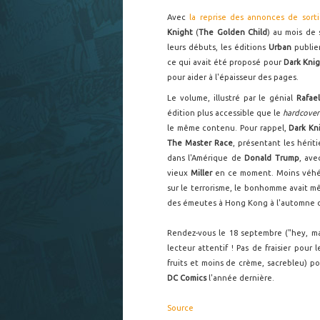
Avec
la reprise des annonces de sorti
Knight
(
The Golden Child
) au mois de 
leurs débuts, les éditions
Urban
publier
ce qui avait été proposé pour
Dark Knig
pour aider à l'épaisseur des pages.
Le volume, illustré par le génial
Rafae
édition plus accessible que le
hardcover
le même contenu. Pour rappel,
Dark Kn
The Master Race
, présentant les hérit
dans l'Amérique de
Donald Trump
, ave
vieux
Miller
en ce moment. Moins véhém
sur le terrorisme, le bonhomme avait 
des émeutes à Hong Kong à l'automne d
Rendez-vous le 18 septembre ("hey, mais
lecteur attentif ! Pas de fraisier pou
fruits et moins de crème, sacrebleu) po
DC Comics
l'année dernière.
Source