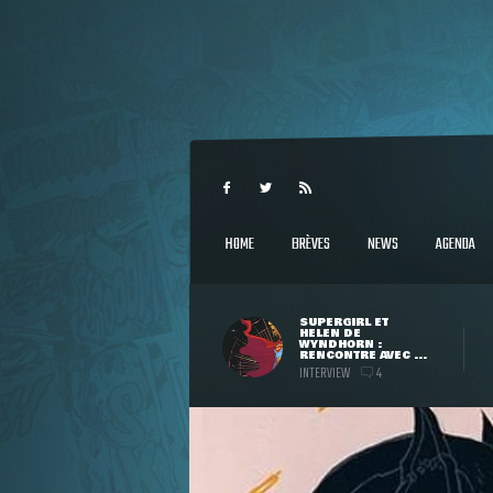
HOME
BRÈVES
NEWS
AGENDA
SUPERGIRL ET
HELEN DE
WYNDHORN :
RENCONTRE AVEC ...
INTERVIEW
4