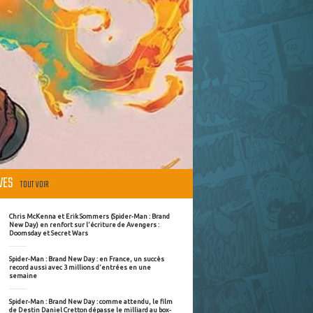
ÈVES
TOUT VOIR
Chris McKenna et Erik Sommers (Spider-Man : Brand
New Day) en renfort sur l'écriture de Avengers :
Doomsday et Secret Wars
Spider-Man : Brand New Day : en France, un succès
record aussi avec 3 millions d'entrées en une
semaine
Spider-Man : Brand New Day : comme attendu, le film
de Destin Daniel Cretton dépasse le milliard au box-