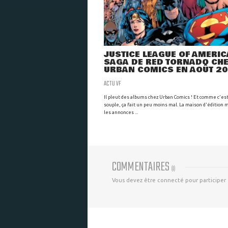
JUSTICE LEAGUE OF AMERICA
SAGA DE RED TORNADO CH
URBAN COMICS EN AOÛT 2
ACTU VF
Il pleut des albums chez Urban Comics ! Et comme c'es
souple, ça fait un peu moins mal. La maison d'édition m
les annonces ...
COMMENTAIRES
(
0
)
Vous devez être connecté pour participer