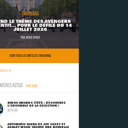
TRASHBAG
ND LE THÈME DES AVENGERS
NTIT... POUR LE DÉFILÉ DU 14
JUILLET 2026
PAR
ARNO KIKOO
VOIR TOUS LES ARTICLES TRASHBAG
BLOG.fr
NIÈRES ACTUS
TOUT VOIR
RINGO AWARDS 2026 : DÉCOUVREZ
L'ENSEMBLE DE LA SÉLECTION !
ACTU VO
AUTOMATIC KAFKA DE JOE CASEY ET
ASHLEY WOOD TROUVE UNE NOUVELLE