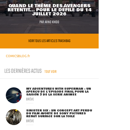
QUAND LE THÈME DES AVENGERS
RETENTIT... POUR LE DÉFILÉ DU 14
JUILLET 2026
PAR
ARNO KIKOO
VOIR TOUS LES ARTICLES TRASHBAG
COMICSBLOG.fr
LES DERNIÈRES ACTUS
TOUT VOIR
MY ADVENTURES WITH SUPERMAN : UN
APERÇU DE L'ÉPISODE FINAL POUR LA
SAISON 3 DE LA SÉRIE ANIMÉE
BRÈVE
SINISTER SIX : UN CONCEPT ART PERDU
DU FILM AVORTÉ DE SONY PICTURES
REFAIT SURFACE SUR LA TOILE
BRÈVE