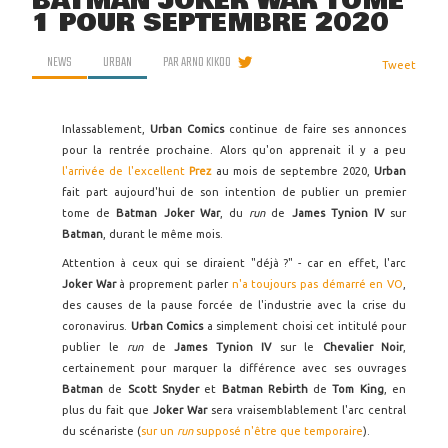
BATMAN JOKER WAR TOME
1 POUR SEPTEMBRE 2020
NEWS
URBAN
PAR
ARNO KIKOO
Tweet
Inlassablement,
Urban Comics
continue de faire ses annonces
pour la rentrée prochaine. Alors qu'on apprenait il y a peu
l'arrivée de l'excellent
Prez
au mois de septembre 2020,
Urban
fait part aujourd'hui de son intention de publier un premier
tome de
Batman
Joker War
, du
run
de
James Tynion IV
sur
Batman
, durant le même mois.
Attention à ceux qui se diraient "déjà ?" - car en effet, l'arc
Joker War
à proprement parler
n'a toujours pas démarré en VO
,
des causes de la pause forcée de l'industrie avec la crise du
coronavirus.
Urban Comics
a simplement choisi cet intitulé pour
publier le
run
de
James Tynion IV
sur le
Chevalier Noir
,
certainement pour marquer la différence avec ses ouvrages
Batman
de
Scott Snyder
et
Batman Rebirth
de
Tom King
, en
plus du fait que
Joker War
sera vraisemblablement l'arc central
du scénariste (
sur un
run
supposé n'être que temporaire
).