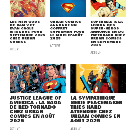
LES NEW GODS
URBAN COMICS
SUPERMAN & LA
DE RAM V ET
ANNONCE UN
LÉGION DES
EVAN CAGLE
COFFRET
SUPER-HÉROS
ATTENDUS POUR
SUPERMAN POUR
ANNONCÉ EN DC
SEPTEMBRE 2025
LE MOIS D'AOÛT
PAPERBACK CHEZ
CHEZ URBAN
2025
URBAN COMICS
COMICS
EN SEPTEMBRE
ACTU VF
2025
ACTU VF
ACTU VF
JUSTICE LEAGUE OF
LA SYMPATHIQUE
AMERICA : LA SAGA
SÉRIE PEACEMAKER
DE RED TORNADO
TRIES HARD
CHEZ URBAN
ATTENDUE CHEZ
COMICS EN AOÛT
URBAN COMICS EN
2025
AOÛT 2025
ACTU VF
ACTU VF