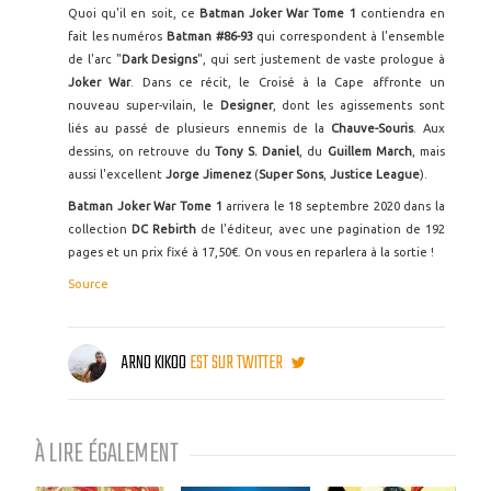
Quoi qu'il en soit, ce
Batman Joker War Tome 1
contiendra en
fait les numéros
Batman #86-93
qui correspondent à l'ensemble
de l'arc "
Dark Designs
", qui sert justement de vaste prologue à
Joker War
. Dans ce récit, le Croisé à la Cape affronte un
nouveau super-vilain, le
Designer
, dont les agissements sont
liés au passé de plusieurs ennemis de la
Chauve-Souris
. Aux
dessins, on retrouve du
Tony S. Daniel
, du
Guillem March
, mais
aussi l'excellent
Jorge Jimenez
(
Super Sons
,
Justice League
).
Batman Joker War Tome 1
arrivera le 18 septembre 2020 dans la
collection
DC Rebirth
de l'éditeur, avec une pagination de 192
pages et un prix fixé à 17,50€. On vous en reparlera à la sortie !
Source
ARNO KIKOO
EST SUR TWITTER
À LIRE ÉGALEMENT