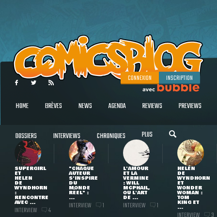
CONNEXION
INSCRIPTION
HOME
BRÈVES
NEWS
AGENDA
REVIEWS
PREVIEWS
PLUS
DOSSIERS
INTERVIEWS
CHRONIQUES
SUPERGIRL
"CHAQUE
L'AMOUR
HELEN
ET
AUTEUR
ET LA
DE
HELEN
S'INSPIRE
VERMINE
WYNDHORN
DE
DU
: WILL
ET
WYNDHORN
MONDE
MCPHAIL,
WONDER
:
RÉEL" :
OU L'ART
WOMAN :
RENCONTRE
...
DE ...
TOM
AVEC ...
KING ET
INTERVIEW
INTERVIEW
1
1
...
INTERVIEW
4
INTERVIEW
3