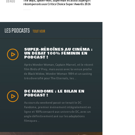
09 AOU
The Boys, Spider-Noir, Superman et aussi Supergirl
récompensés aux Critics Choice Super Awards 2026
LES PODCASTS
TOUT VOIR
SUPER-HÉROÏNES AU CINÉMA :
UN DÉBAT 100% FÉMININ EN
PODCAST !
Après Wonder Woman, Captain Marvel, et le récent
film Birds of Prey, mais aussi avec la venue proche
de Black Widow, Wonder Woman 1984 et un casting
très diversifié pour The Eternals, les ...
DC FANDOME : LE BILAN EN
PODCAST !
Au cours du weekend passé se tenait le DC
Fandome, premier évènement intégralement en
ligne et 100% consacré aux univers de DC, avec un
angle définitivement axé sur les adaptations
filmiques ...