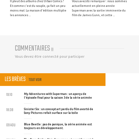
Il pleut des albums chez Urban Comics !
Vous avez dû remarquer : nous sommes
Et comme c'est du souple, ça fait un peu
actuellement en pleine année
moins mal. La maison d'édition multiplie
Superman avec la sortie imminente du
les annonces ...
film de James Gunn, et cette ...
COMMENTAIRES
(
0
)
Vous devez être connecté pour participer
LES BRÈVES
TOUT VOIR
19:10
My Adventures with Superman : un aperçu de
l'épisode final pour la saison 3 de la série animée
18:38
Sinister Six : un concept art perdu du film avorté de
Sony Pictures refait surface sur la toile
09 AOU
Blue Beetle : pas de panique, la série animée est
toujours en développement.