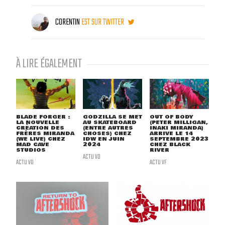
CORENTIN
EST SUR TWITTER
À LIRE ÉGALEMENT
BLADE FORGER :
GODZILLA SE MET
OUT OF BODY
LA NOUVELLE
AU SKATEBOARD
(PETER MILLIGAN,
CRÉATION DES
(ENTRE AUTRES
INAKI MIRANDA)
FRÈRES MIRANDA
CHOSES) CHEZ
ARRIVE LE 14
(WE LIVE) CHEZ
IDW EN JUIN
SEPTEMBRE 2023
MAD CAVE
2024
CHEZ BLACK
STUDIOS
RIVER
ACTU VO
ACTU VO
ACTU VF