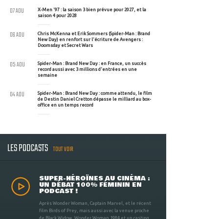
07 AOU
X-Men '97 : la saison 3 bien prévue pour 2027, et la
saison 4 pour 2028
06 AOU
Chris McKenna et Erik Sommers (Spider-Man : Brand
New Day) en renfort sur l'écriture de Avengers :
Doomsday et Secret Wars
05 AOU
Spider-Man : Brand New Day : en France, un succès
record aussi avec 3 millions d'entrées en une
semaine
04 AOU
Spider-Man : Brand New Day : comme attendu, le film
de Destin Daniel Cretton dépasse le milliard au box-
office en un temps record
LES PODCASTS
TOUT VOIR
SUPER-HÉROÏNES AU CINÉMA :
UN DÉBAT 100% FÉMININ EN
PODCAST !
Après Wonder Woman, Captain Marvel, et le récent
film Birds of Prey, mais aussi avec la venue proche
de Black Widow, Wonder Woman 1984 et un casting