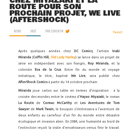
CHEZ MIYAZAKI ET LA
ROUTE POUR SON
PROCHAIN PROJET, WE LIVE
(AFTERSHOCK)
NEWS
INDÉ
PAR
CORENTIN
Tweet
Après quelques années chez
DC Comics
, l'artiste
Inaki
Miranda
(
Coffin Hill
,
Old Lady Harley
) se lance dans un projet de
série en indépendant avec son frangin,
Roy Miranda
, et la
coloriste
Eva de la Cruz
. Entre fin du monde et voyage
initiatique, le titre, baptisé
We Live
, sera publié chez
AfterShock Comics
à partir du 14 octobre prochain.
Miranda
joue cartes sur table en termes d'inspiration : à la
croisée des mondes entre le cinéma d'
Hayao Miyazaki
, le roman
La Route
de
Cormac McCarthy
et
Les Aventures de Tom
Sawyer
de
Mark Twain
, le bouquin s'intéressera à l'aventure de
deux enfants au carrefour d'un fin du monde entre désastre
écologique et invasion alien. En 2084, une humanité au bord de
l'extinction reçoit la visite d'envahisseurs venus finir le travail.