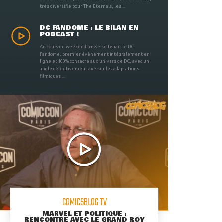
très diversifié pour The Eternals, les ...
DC FANDOME : LE BILAN EN
PODCAST !
Au cours du weekend passé se tenait le DC
Fandome, premier évènement intégralement en
ligne et 100% consacré aux univers de DC, avec un
angle définitivement axé sur les adaptations
filmiques ...
COMICSBLOG TV
MARVEL ET POLITIQUE :
RENCONTRE AVEC LE GRAND ROY