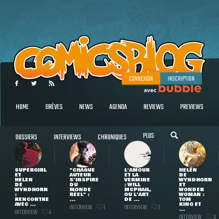
CONNEXION
INSCRIPTION
HOME
BRÈVES
NEWS
AGENDA
REVIEWS
PREVIEWS
PLUS
DOSSIERS
INTERVIEWS
CHRONIQUES
SUPERGIRL
"CHAQUE
L'AMOUR
HELEN
ET
AUTEUR
ET LA
DE
HELEN
S'INSPIRE
VERMINE
WYNDHORN
DE
DU
: WILL
ET
WYNDHORN
MONDE
MCPHAIL,
WONDER
:
RÉEL" :
OU L'ART
WOMAN :
RENCONTRE
...
DE ...
TOM
AVEC ...
KING ET
INTERVIEW
INTERVIEW
1
1
...
INTERVIEW
4
INTERVIEW
3