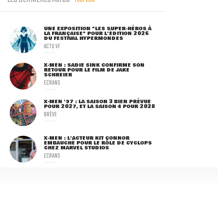
TOUT VOIR
UNE EXPOSITION "LES SUPER-HÉROS À
LA FRANÇAISE" POUR L'ÉDITION 2026
DU FESTIVAL HYPERMONDES
ACTU VF
X-MEN : SADIE SINK CONFIRME SON
RETOUR POUR LE FILM DE JAKE
SCHREIER
ECRANS
X-MEN '97 : LA SAISON 3 BIEN PRÉVUE
POUR 2027, ET LA SAISON 4 POUR 2028
BRÈVE
X-MEN : L'ACTEUR KIT CONNOR
EMBAUCHÉ POUR LE RÔLE DE CYCLOPS
CHEZ MARVEL STUDIOS
ECRANS