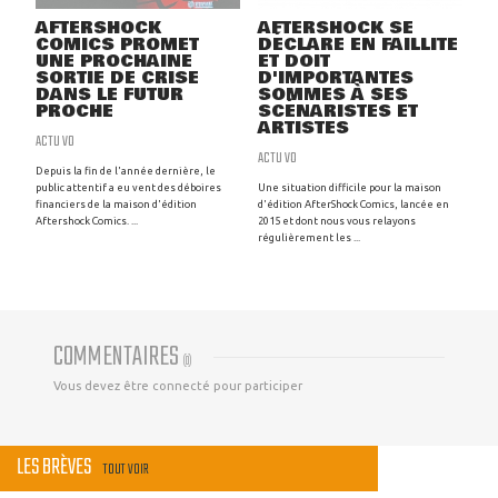
AFTERSHOCK
AFTERSHOCK SE
COMICS PROMET
DÉCLARE EN FAILLITE
UNE PROCHAINE
ET DOIT
SORTIE DE CRISE
D'IMPORTANTES
DANS LE FUTUR
SOMMES À SES
PROCHE
SCÉNARISTES ET
ARTISTES
ACTU VO
ACTU VO
Depuis la fin de l'année dernière, le
public attentif a eu vent des déboires
Une situation difficile pour la maison
financiers de la maison d'édition
d'édition AfterShock Comics, lancée en
Aftershock Comics. ...
2015 et dont nous vous relayons
régulièrement les ...
COMMENTAIRES
(
0
)
Vous devez être connecté pour participer
LES BRÈVES
TOUT VOIR