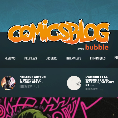
PL
REVIEWS
PREVIEWS
DOSSIERS
INTERVIEWS
CHRONIQUES
"CHAQUE AUTEUR
L'AMOUR ET LA
S'INSPIRE DU
VERMINE : WILL
MONDE RÉEL" : ...
MCPHAIL, OU L'ART
DE ...
INTERVIEW
1
INTERVIEW
1