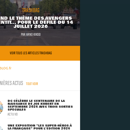
TRASHBAG
ND LE THÈME DES AVENGERS
NTIT... POUR LE DÉFILÉ DU 14
JUILLET 2026
PAR
ARNO KIKOO
VOIR TOUS LES ARTICLES TRASHBAG
BLOG.fr
NIÈRES ACTUS
TOUT VOIR
DC CÉLÈBRE LE CENTENAIRE DE LA
NAISSANCE DE JOE KUBERT EN
SEPTEMBRE 2026 AVEC TROIS SORTIES
SPÉCIALES
ACTU VO
UNE EXPOSITION "LES SUPER-HÉROS À
LA FRANÇAISE" POUR L'ÉDITION 2026