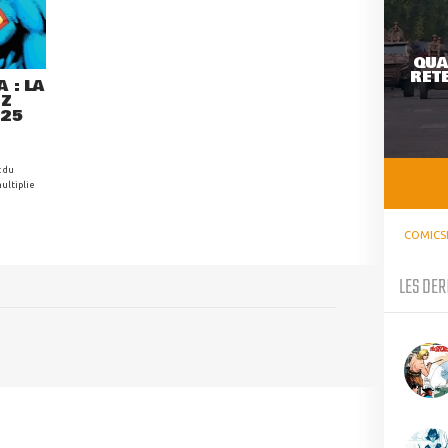
QUA
RETE
 : LA
EZ
025
t du
ultiplie
COMICS
LES DER