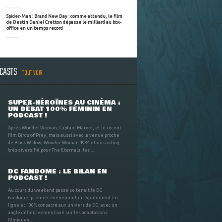
Spider-Man : Brand New Day : comme attendu, le film
de Destin Daniel Cretton dépasse le milliard au box-
office en un temps record
DCASTS
TOUT VOIR
SUPER-HÉROÏNES AU CINÉMA :
UN DÉBAT 100% FÉMININ EN
PODCAST !
Après Wonder Woman, Captain Marvel, et le récent
film Birds of Prey, mais aussi avec la venue proche
de Black Widow, Wonder Woman 1984 et un casting
très diversifié pour The Eternals, les ...
DC FANDOME : LE BILAN EN
PODCAST !
Au cours du weekend passé se tenait le DC
Fandome, premier évènement intégralement en
ligne et 100% consacré aux univers de DC, avec un
angle définitivement axé sur les adaptations
filmiques ...