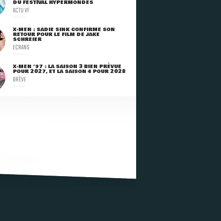
DU FESTIVAL HYPERMONDES
ACTU VF
X-MEN : SADIE SINK CONFIRME SON
RETOUR POUR LE FILM DE JAKE
SCHREIER
ECRANS
X-MEN '97 : LA SAISON 3 BIEN PRÉVUE
POUR 2027, ET LA SAISON 4 POUR 2028
BRÈVE