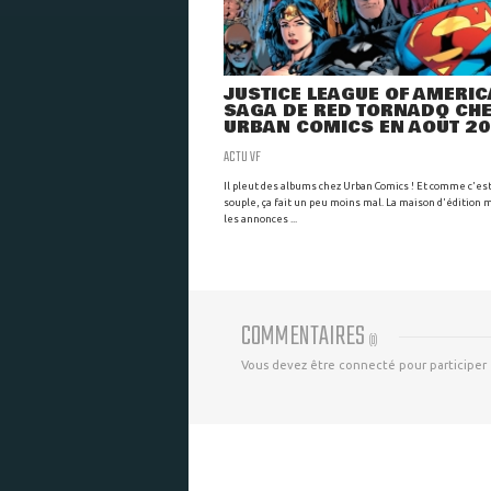
JUSTICE LEAGUE OF AMERICA
SAGA DE RED TORNADO CH
URBAN COMICS EN AOÛT 2
ACTU VF
Il pleut des albums chez Urban Comics ! Et comme c'es
souple, ça fait un peu moins mal. La maison d'édition m
les annonces ...
COMMENTAIRES
(
0
)
Vous devez être connecté pour participer