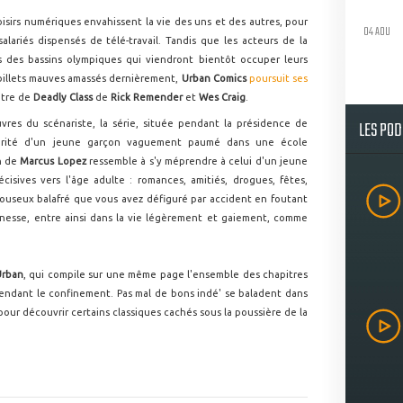
isirs numériques envahissent la vie des uns et des autres, pour
04 AOU
ariés dispensés de télé-travail. Tandis que les acteurs de la
s des bassins olympiques qui viendront bientôt occuper leurs
 billets mauves amassés dernièrement,
Urban Comics
poursuit ses
itre de
Deadly Class
de
Rick Remender
et
Wes Craig
.
LES PO
res du scénariste, la série, située pendant la présidence de
olarité d'un jeune garçon vaguement paumé dans une école
en de
Marcus Lopez
ressemble à s'y méprendre à celui d'un jeune
sives vers l'âge adulte : romances, amitiés, drogues, fêtes,
bouseux balafré que vous avez défiguré par accident en foutant
unesse, entre ainsi dans la vie légèrement et gaiement, comme
rban
, qui compile sur une même page l'ensemble des chapitres
endant le confinement. Pas mal de bons indé' se baladent dans
pour découvrir certains classiques cachés sous la poussière de la