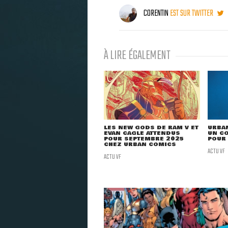
CORENTIN
EST SUR TWITTER
À LIRE ÉGALEMENT
LES NEW GODS DE RAM V ET
URBA
EVAN CAGLE ATTENDUS
UN C
POUR SEPTEMBRE 2025
POUR 
CHEZ URBAN COMICS
ACTU VF
ACTU VF