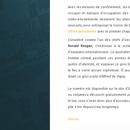
Avec les mesures de confinement, les lo
occuper le manque d'occupation des sal
vidéo-à-la-demande dessinent les plan
sous-sols, pour entreposer la tonne de
offres-découverte
avec le premier chap
Considéré comme l'un des chefs d'oeuv
Ronald Reagan
, s'intéresse à la sc
d'assassins internationaux. Le quotidi
homme normal pendant ces années déci
quête d'identité, et esquiver ce gros 
le feu à votre ancien orphelinat. Ô je
disait ce gros scarla d'Alfred de Vigny.
Le numéro est disponible sur le site d'
U
ou volumes à découvrir gratuitement p
le tas, vous n'avez donc plus d'excuses 
pile à lire depuis trop longtemps.
Source