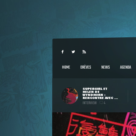
HOME
BRÈVES
NEWS
AGENDA
SUPERGIRL ET
HELEN DE
WYNDHORN :
RENCONTRE AVEC ...
INTERVIEW
4