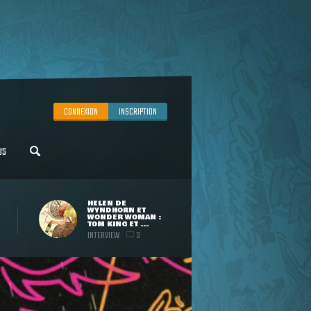
CONNEXION
INSCRIPTION
US
HELEN DE
WYNDHORN ET
WONDER WOMAN :
TOM KING ET ...
INTERVIEW
3