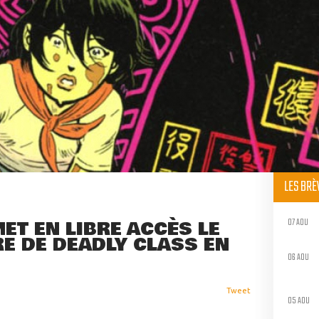
LES BR
07 AOU
T EN LIBRE ACCÈS LE
E DE DEADLY CLASS EN
06 AOU
Tweet
05 AOU