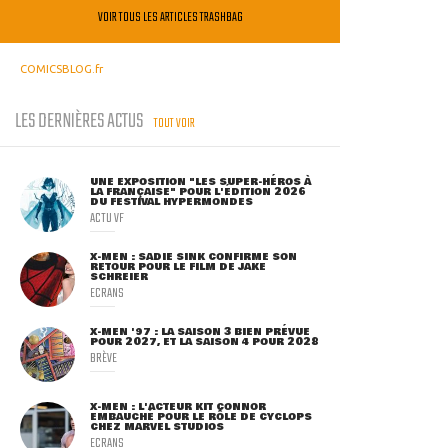
VOIR TOUS LES ARTICLES TRASHBAG
COMICSBLOG.fr
LES DERNIÈRES ACTUS
TOUT VOIR
UNE EXPOSITION "LES SUPER-HÉROS À
LA FRANÇAISE" POUR L'ÉDITION 2026
DU FESTIVAL HYPERMONDES
ACTU VF
X-MEN : SADIE SINK CONFIRME SON
RETOUR POUR LE FILM DE JAKE
SCHREIER
ECRANS
X-MEN '97 : LA SAISON 3 BIEN PRÉVUE
POUR 2027, ET LA SAISON 4 POUR 2028
BRÈVE
X-MEN : L'ACTEUR KIT CONNOR
EMBAUCHÉ POUR LE RÔLE DE CYCLOPS
CHEZ MARVEL STUDIOS
ECRANS