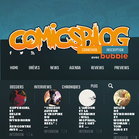
CONNEXION
INSCRIPTION
HOME
BRÈVES
NEWS
AGENDA
REVIEWS
PREVIEWS
PLUS
DOSSIERS
INTERVIEWS
CHRONIQUES
SUPERGIRL
"CHAQUE
L'AMOUR
HELEN
ET
AUTEUR
ET LA
DE
HELEN
S'INSPIRE
VERMINE
WYNDHORN
DE
DU
: WILL
ET
WYNDHORN
MONDE
MCPHAIL,
WONDER
:
RÉEL" :
OU L'ART
WOMAN :
RENCONTRE
...
DE ...
TOM
AVEC ...
KING ET
INTERVIEW
INTERVIEW
1
1
...
INTERVIEW
4
INTERVIEW
3