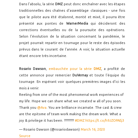
Dans l'absolu, la série
DMZ
peut donc enchaîner avec les étapes
traditionnelles des chaînes d'assemblage classiques - une fois
que le pilote aura été étalonné, monté et mixé, il pourra être
présenté aux pontes de
WarnerMedia
qui décideront des
corrections éventuelles ou de la poursuite des opérations.
Selon l'évolution de la situation concernant la pandémie, le
projet pourrait repartir en tournage pour le reste des épisodes
prévus dans le courant de l'année. A voir, la situation actuelle
étant encore très incertaine.
Rosario Dawson
,
embauchée pour la série
DMZ
, a profité de
cette annonce pour remercier
DuVernay
et toute l'équipe du
tournage. En espérant voir quelques premières images d'ici les
mois à venir.
Reeling from one of the most phenomenal work experiences of
my life. Hope we can share what we created w all of you soon.
Thank you
@Ava
. You are brilliance incarnate. The cast & crew
are the epitome of team work making the dream work. What a
joy & privilege it has been. ????????
#DMZ
https://t.co/h9JZOPAEj3
— Rosario Dawson (@rosariodawson)
March 16, 2020
Source