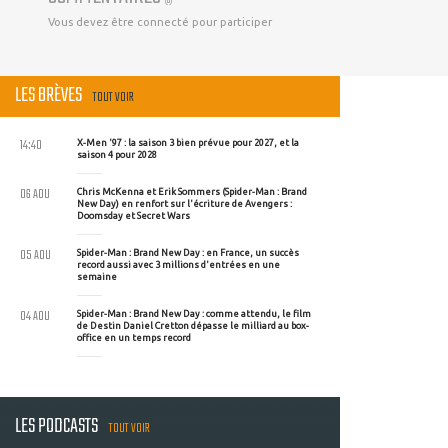
Vous devez être connecté pour participer
LES BRÈVES
TOUT VOIR
14:40
X-Men '97 : la saison 3 bien prévue pour 2027, et la
saison 4 pour 2028
06 AOU
Chris McKenna et Erik Sommers (Spider-Man : Brand
New Day) en renfort sur l'écriture de Avengers :
Doomsday et Secret Wars
05 AOU
Spider-Man : Brand New Day : en France, un succès
record aussi avec 3 millions d'entrées en une
semaine
04 AOU
Spider-Man : Brand New Day : comme attendu, le film
de Destin Daniel Cretton dépasse le milliard au box-
office en un temps record
LES PODCASTS
TOUT VOIR