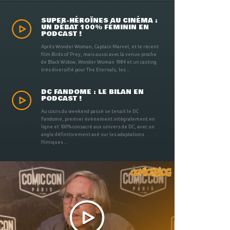
SUPER-HÉROÏNES AU CINÉMA :
UN DÉBAT 100% FÉMININ EN
PODCAST !
Après Wonder Woman, Captain Marvel, et le récent
film Birds of Prey, mais aussi avec la venue proche
de Black Widow, Wonder Woman 1984 et un casting
très diversifié pour The Eternals, les ...
DC FANDOME : LE BILAN EN
PODCAST !
Au cours du weekend passé se tenait le DC
Fandome, premier évènement intégralement en
ligne et 100% consacré aux univers de DC, avec un
angle définitivement axé sur les adaptations
filmiques ...