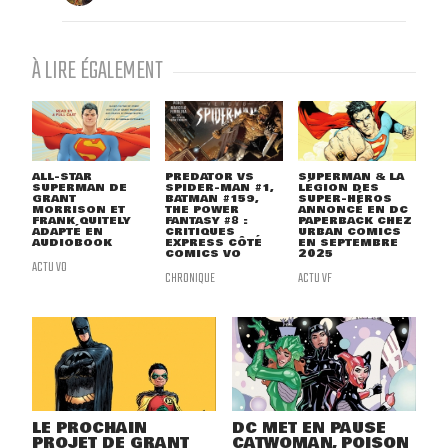
À LIRE ÉGALEMENT
ALL-STAR
PREDATOR VS
SUPERMAN & LA
SUPERMAN DE
SPIDER-MAN #1,
LÉGION DES
GRANT
BATMAN #159,
SUPER-HÉROS
MORRISON ET
THE POWER
ANNONCÉ EN DC
FRANK QUITELY
FANTASY #8 :
PAPERBACK CHEZ
ADAPTÉ EN
CRITIQUES
URBAN COMICS
AUDIOBOOK
EXPRESS CÔTÉ
EN SEPTEMBRE
COMICS VO
2025
ACTU VO
CHRONIQUE
ACTU VF
LE PROCHAIN
DC MET EN PAUSE
PROJET DE GRANT
CATWOMAN, POISON