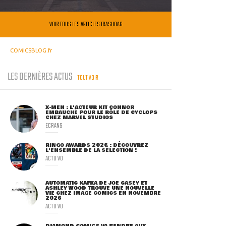
VOIR TOUS LES ARTICLES TRASHBAG
COMICSBLOG.fr
LES DERNIÈRES ACTUS
TOUT VOIR
X-MEN : L'ACTEUR KIT CONNOR
EMBAUCHÉ POUR LE RÔLE DE CYCLOPS
CHEZ MARVEL STUDIOS
ECRANS
RINGO AWARDS 2026 : DÉCOUVREZ
L'ENSEMBLE DE LA SÉLECTION !
ACTU VO
AUTOMATIC KAFKA DE JOE CASEY ET
ASHLEY WOOD TROUVE UNE NOUVELLE
VIE CHEZ IMAGE COMICS EN NOVEMBRE
2026
ACTU VO
DIAMOND COMICS VA RENDRE AUX