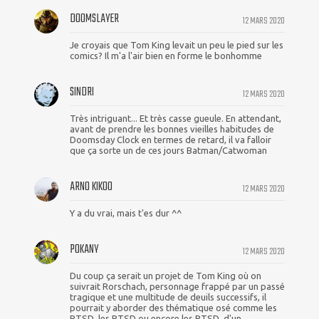
DOOMSLAYER
12 MARS 2020
Je croyais que Tom King levait un peu le pied sur les
comics? Il m'a l'air bien en forme le bonhomme
SINDRI
12 MARS 2020
Très intriguant... Et très casse gueule. En attendant,
avant de prendre les bonnes vieilles habitudes de
Doomsday Clock en termes de retard, il va falloir
que ça sorte un de ces jours Batman/Catwoman
ARNO KIKOO
12 MARS 2020
Y a du vrai, mais t'es dur ^^
POKANY
12 MARS 2020
Du coup ça serait un projet de Tom King où on
suivrait Rorschach, personnage frappé par un passé
tragique et une multitude de deuils successifs, il
pourrait y aborder des thématique osé comme les
PTSD, les PTSD ou encore les PTSD, d'un