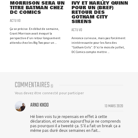
MORRISON SERA UN
IVY ET HARLEY QUINN
TITRE BATMAN CHEZ
POUR UN (BREF)
DC COMICS
RETOUR DES
GOTHAM CITY
ACTU VO
SIRENS
ACTU VO
Ça se précise. En début de semaine,
Grant Morrison avait évoqué la
perspective d'un retour longuement
Annonce curieuse, mais pas forcément
attendu chez les Big Two pour un ...
inintéressante pour les fans des
"Gotham Girls". D'ici le mois de juillet,
DC Comics compte mettre ...
COMMENTAIRES
(
5
)
Vous devez être connecté pour participer
ARNO KIKOO
13 MARS 2020
Hé bien vois tu je repensais en effet à cette
déclaration, et encore aujourd'hui je ne comprends
pas pourquoi il a tweeté ça. S'il a fait un break ça a
même pas duré deux semaines en fait...