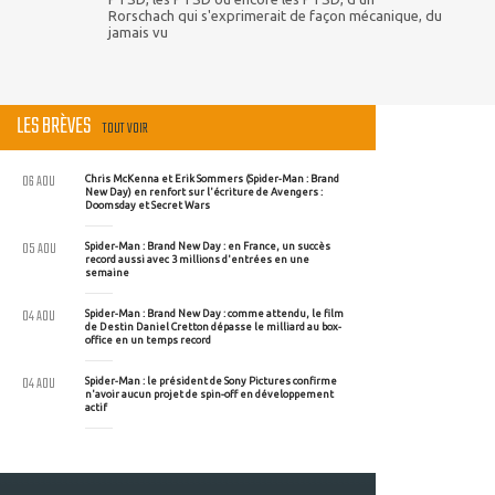
Rorschach qui s'exprimerait de façon mécanique, du
jamais vu
LES BRÈVES
TOUT VOIR
06 AOU
Chris McKenna et Erik Sommers (Spider-Man : Brand
New Day) en renfort sur l'écriture de Avengers :
Doomsday et Secret Wars
05 AOU
Spider-Man : Brand New Day : en France, un succès
record aussi avec 3 millions d'entrées en une
semaine
04 AOU
Spider-Man : Brand New Day : comme attendu, le film
de Destin Daniel Cretton dépasse le milliard au box-
office en un temps record
04 AOU
Spider-Man : le président de Sony Pictures confirme
n'avoir aucun projet de spin-off en développement
actif