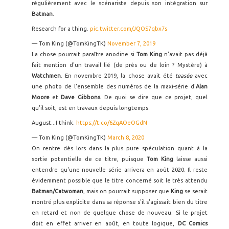
régulièrement avec le scénariste depuis son intégration sur
Batman
.
Research for a thing.
pic.twitter.com/JQOS7qbx7s
— Tom King (@TomKingTK)
November 7, 2019
La chose pourrait paraître anodine si
Tom King
n'avait pas déjà
fait mention d'un travail lié (de près ou de loin ? Mystère) à
Watchmen
. En novembre 2019, la chose avait été
teasée
avec
une photo de l'ensemble des numéros de la maxi-série d'
Alan
Moore
et
Dave Gibbons
. De quoi se dire que ce projet, quel
qu'il soit, est en travaux depuis longtemps.
August...I think.
https://t.co/6ZqAOeOGdN
— Tom King (@TomKingTK)
March 8, 2020
On rentre dès lors dans la plus pure spéculation quant à la
sortie potentielle de ce titre, puisque
Tom King
laisse aussi
entendre qu'une nouvelle série arrivera en août 2020. Il reste
évidemment possible que le titre concerné soit le très attendu
Batman/Catwoman
, mais on pourrait supposer que
King
se serait
montré plus explicite dans sa réponse s'il s'agissait bien du titre
en retard et non de quelque chose de nouveau. Si le projet
doit en effet arriver en août, en toute logique,
DC Comics