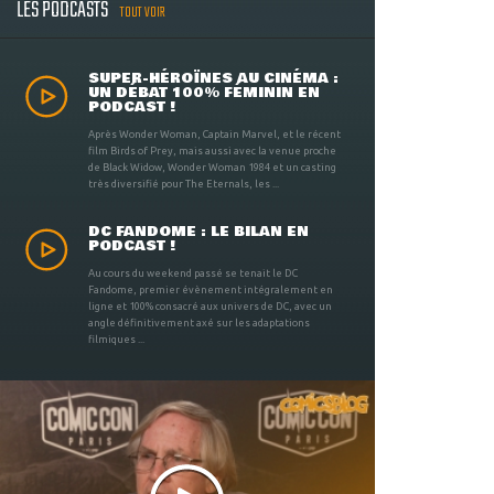
LES PODCASTS
TOUT VOIR
SUPER-HÉROÏNES AU CINÉMA :
UN DÉBAT 100% FÉMININ EN
PODCAST !
Après Wonder Woman, Captain Marvel, et le récent
film Birds of Prey, mais aussi avec la venue proche
de Black Widow, Wonder Woman 1984 et un casting
très diversifié pour The Eternals, les ...
DC FANDOME : LE BILAN EN
PODCAST !
Au cours du weekend passé se tenait le DC
Fandome, premier évènement intégralement en
ligne et 100% consacré aux univers de DC, avec un
angle définitivement axé sur les adaptations
filmiques ...