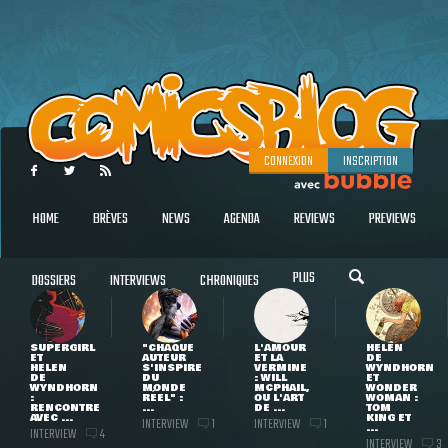
CONNEXION
INSCRIPTION
HOME
BRÈVES
NEWS
AGENDA
REVIEWS
PREVIEWS
PLUS
DOSSIERS
INTERVIEWS
CHRONIQUES
SUPERGIRL
"CHAQUE
L'AMOUR
HELEN
ET
AUTEUR
ET LA
DE
HELEN
S'INSPIRE
VERMINE
WYNDHORN
DE
DU
: WILL
ET
WYNDHORN
MONDE
MCPHAIL,
WONDER
:
RÉEL" :
OU L'ART
WOMAN :
RENCONTRE
...
DE ...
TOM
AVEC ...
KING ET
INTERVIEW
INTERVIEW
1
1
...
INTERVIEW
4
INTERVIEW
3