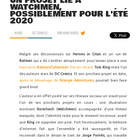
UN PROJET LIÉ À
WATCHMEN,
POSSIBLEMENT POUR L'ÉTÉ
2020
NEWS
DC COMICS
PAR
ARNO KIKOO
Malgré ses déconvenues sur
Heroes in Crisis
et un
run
de
Batman
qui a dû s'arrêter abruptement pour laisser place à une
maxi-série
Batman/Catwoman
fort en retard
,
Tom King
reste l'un
des auteurs stars de
DC Comics
. Et son prochain projet en date,
après le démarrage de
Strange Adventures
, pourrait bien faire
grand bruit.
L'auteur a en effet posté sur ses réseaux sociaux un visuel pour
l'un de ses prochains projets en cours ; une illustration
montrant
Rorschach
(
Watchmen
) accompagnée d'une femme
masquée, dont l'identité reste pour le moment inconnue, avant
que
King
ne supprime son post. Fort heureusement, la mémoire
d'internet fait que l'ensemble a été sauvegardé, et l'on
reconnaît dans le dessin le trait de
Jorge Fornés
, qui travaille