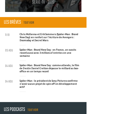
SERIE-TV - 2020
LES BRÈVES
TOUT VOIR
11:19
Chris McKenna et Erik Sommers (Spider-Man : Brand
New Day) en renfort sur l'écriture de Avengers :
Doomsday et Secret Wars
05 AOU
Spider-Man : Brand New Day : en France, un succès
record aussi avec 3 millions d'entrées en une
semaine
04 AOU
Spider-Man : Brand New Day : comme attendu, le film
de Destin Daniel Cretton dépasse le milliard au box-
office en un temps record
04 AOU
Spider-Man : le président de Sony Pictures confirme
n'avoir aucun projet de spin-off en développement
actif
LES PODCASTS
TOUT VOIR