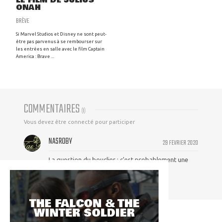
LE FILM DE JULIUS
ONAH
BRÈVE
Si Marvel Studios et Disney ne sont peut-
être pas parvenus à se rembourser sur
les entrées en salle avec le film Captain
America : Brave ...
COMMENTAIRES
(
1
)
Vous devez être connecté pour participer
NASROBY
29 FEVRIER 2020
La question du bouclier : c'est probablement une
réplique qui n'est pas en vibranium
THE FALCON & THE
WINTER SOLDIER