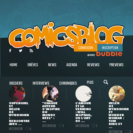
CONNEXION
INSCRIPTION
HOME
BRÈVES
NEWS
AGENDA
REVIEWS
PREVIEWS
PLUS
DOSSIERS
INTERVIEWS
CHRONIQUES
SUPERGIRL
"CHAQUE
L'AMOUR
HELEN
ET
AUTEUR
ET LA
DE
HELEN
S'INSPIRE
VERMINE
WYNDHORN
DE
DU
: WILL
ET
WYNDHORN
MONDE
MCPHAIL,
WONDER
:
RÉEL" :
OU L'ART
WOMAN :
RENCONTRE
...
DE ...
TOM
AVEC ...
KING ET
INTERVIEW
INTERVIEW
1
1
...
INTERVIEW
4
INTERVIEW
3