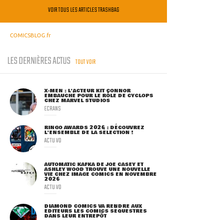
VOIR TOUS LES ARTICLES TRASHBAG
COMICSBLOG.fr
LES DERNIÈRES ACTUS
TOUT VOIR
X-MEN : L'ACTEUR KIT CONNOR
EMBAUCHÉ POUR LE RÔLE DE CYCLOPS
CHEZ MARVEL STUDIOS
ECRANS
RINGO AWARDS 2026 : DÉCOUVREZ
L'ENSEMBLE DE LA SÉLECTION !
ACTU VO
AUTOMATIC KAFKA DE JOE CASEY ET
ASHLEY WOOD TROUVE UNE NOUVELLE
VIE CHEZ IMAGE COMICS EN NOVEMBRE
2026
ACTU VO
DIAMOND COMICS VA RENDRE AUX
ÉDITEURS LES COMICS SÉQUESTRÉS
DANS LEUR ENTREPÔT