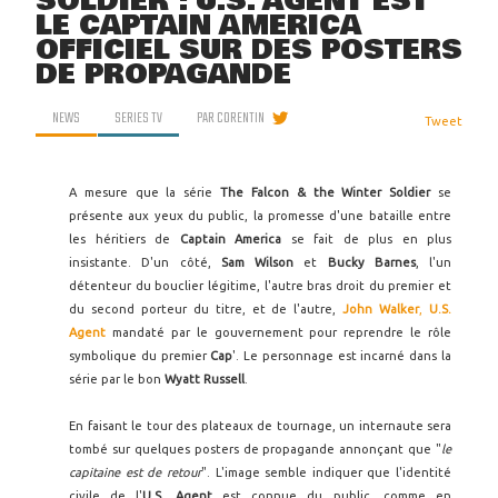
SOLDIER : U.S. AGENT EST
LE CAPTAIN AMERICA
OFFICIEL SUR DES POSTERS
DE PROPAGANDE
NEWS
SERIES TV
PAR
CORENTIN
Tweet
A mesure que la série
The Falcon & the Winter Soldier
se
présente aux yeux du public, la promesse d'une bataille entre
les héritiers de
Captain America
se fait de plus en plus
insistante. D'un côté,
Sam Wilson
et
Bucky Barnes
, l'un
détenteur du bouclier légitime, l'autre bras droit du premier et
du second porteur du titre, et de l'autre,
John Walker
,
U.S.
Agent
mandaté par le gouvernement pour reprendre le rôle
symbolique du premier
Cap
'. Le personnage est incarné dans la
série par le bon
Wyatt Russell
.
En faisant le tour des plateaux de tournage, un internaute sera
tombé sur quelques posters de propagande annonçant que "
le
capitaine est de retour
". L'image semble indiquer que l'identité
civile de l'
U.S. Agent
est connue du public, comme en