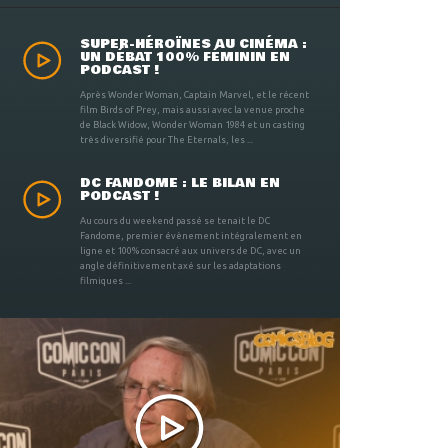
SUPER-HÉROÏNES AU CINÉMA :
UN DÉBAT 100% FÉMININ EN
PODCAST !
Après Wonder Woman, Captain Marvel, et le récent
film Birds of Prey, mais aussi avec la venue proche
de Black Widow, Wonder Woman 1984 et un casting
très diversifié pour The Eternals, les ...
DC FANDOME : LE BILAN EN
PODCAST !
Au cours du weekend passé se tenait le DC
Fandome, premier évènement intégralement en
ligne et 100% consacré aux univers de DC, avec un
angle définitivement axé sur les adaptations
filmiques ...