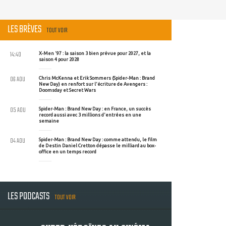
LES BRÈVES
TOUT VOIR
14:40
X-Men '97 : la saison 3 bien prévue pour 2027, et la
saison 4 pour 2028
06 AOU
Chris McKenna et Erik Sommers (Spider-Man : Brand
New Day) en renfort sur l'écriture de Avengers :
Doomsday et Secret Wars
05 AOU
Spider-Man : Brand New Day : en France, un succès
record aussi avec 3 millions d'entrées en une
semaine
04 AOU
Spider-Man : Brand New Day : comme attendu, le film
de Destin Daniel Cretton dépasse le milliard au box-
office en un temps record
LES PODCASTS
TOUT VOIR