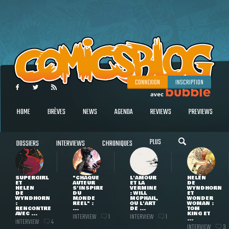
CONNEXION
INSCRIPTION
HOME
BRÈVES
NEWS
AGENDA
REVIEWS
PREVIEWS
PLUS
DOSSIERS
INTERVIEWS
CHRONIQUES
SUPERGIRL
"CHAQUE
L'AMOUR
HELEN
ET
AUTEUR
ET LA
DE
HELEN
S'INSPIRE
VERMINE
WYNDHORN
DE
DU
: WILL
ET
WYNDHORN
MONDE
MCPHAIL,
WONDER
:
RÉEL" :
OU L'ART
WOMAN :
RENCONTRE
...
DE ...
TOM
AVEC ...
KING ET
INTERVIEW
INTERVIEW
1
1
...
INTERVIEW
4
INTERVIEW
3