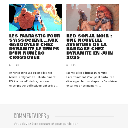
LES FANTASTIC FOUR
RED SONJA NOIR :
S'ASSOCIENT... AUX
UNE NOUVELLE
GARGOYLES CHEZ
AVENTURE DE LA
DYNAMITE LE TEMPS
BARBARE CHEZ
D'UN NUMÉRO
DYNAMITE EN JUIN
CROSSOVER
2025
ACTU VO
ACTU VO
Annonce curieuse du côté de chez
Même si les éditions Dynamite
Marvel et Dynamite Entertainment.
Entertainment s'occupent surtout de
D'ici le mois d'octobre, les deux
développer leur catalogue de franchises
enseignes ont effectivement prévu ...
externes en ce moment, ...
COMMENTAIRES
(
0
)
Vous devez être connecté pour participer