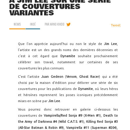
À JIM LEE SUR UNE SÉRIE
DE COUVERTURES
VARIANTES
NEWS
INDÉ
PAR
ARNO KIKOO
Tweet
Que l'on apprécie aujourd'hui ou non le style de
Jim Lee
,
l'artiste est un des grands noms des dernières décennies et
c'est à cet égard que
Dynamite
souhaite prochainement
célébrer son travail, notamment sur certaines de ses
couvertures les plus connues.
C'est l'artiste
Juan Gedeon
(
Venom
,
Ghost Racer
) qui a été
choisi par la maison d'édition pour délivrer une série de six
couvertures pour les publications de
Dynamite
, où leurs héros
et héroïnes reprennent les poses iconiques précédemment
mises en scène par
Jim Lee
.
Vous pourrez donc retrouver en galerie ci-dessous les
couvertures de
Vampirella/Red Sonja #9
(
X-Men #1
),
Death to
the Army of Darkness #4
(
Wild C.A.T.S. #1
),
Killing Red Sonja #3
(
All-Star Batman & Robin #9
),
Vampirella #11
(
Superman #204
),