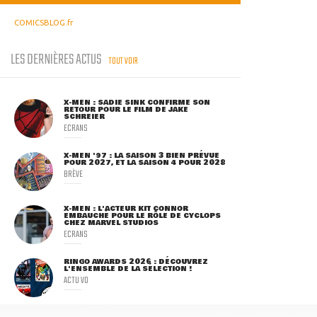
COMICSBLOG.fr
LES DERNIÈRES ACTUS
TOUT VOIR
X-MEN : SADIE SINK CONFIRME SON
RETOUR POUR LE FILM DE JAKE
SCHREIER
ECRANS
X-MEN '97 : LA SAISON 3 BIEN PRÉVUE
POUR 2027, ET LA SAISON 4 POUR 2028
BRÈVE
X-MEN : L'ACTEUR KIT CONNOR
EMBAUCHÉ POUR LE RÔLE DE CYCLOPS
CHEZ MARVEL STUDIOS
ECRANS
RINGO AWARDS 2026 : DÉCOUVREZ
L'ENSEMBLE DE LA SÉLECTION !
ACTU VO