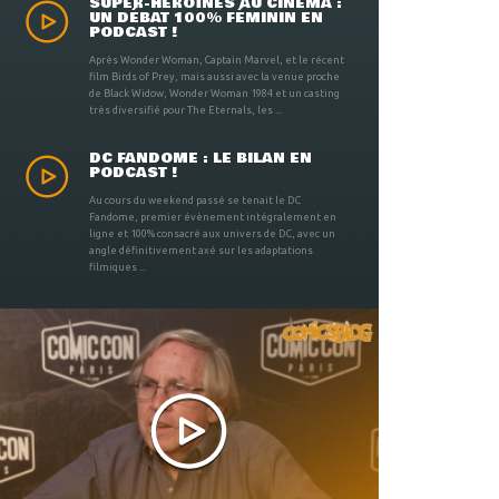
SUPER-HÉROÏNES AU CINÉMA :
UN DÉBAT 100% FÉMININ EN
PODCAST !
Après Wonder Woman, Captain Marvel, et le récent
film Birds of Prey, mais aussi avec la venue proche
de Black Widow, Wonder Woman 1984 et un casting
très diversifié pour The Eternals, les ...
DC FANDOME : LE BILAN EN
PODCAST !
Au cours du weekend passé se tenait le DC
Fandome, premier évènement intégralement en
ligne et 100% consacré aux univers de DC, avec un
angle définitivement axé sur les adaptations
filmiques ...