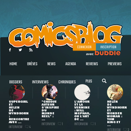
CONNEXION
INSCRIPTION
HOME
BRÈVES
NEWS
AGENDA
REVIEWS
PREVIEWS
PLUS
DOSSIERS
INTERVIEWS
CHRONIQUES
SUPERGIRL
"CHAQUE
L'AMOUR
HELEN
ET
AUTEUR
ET LA
DE
HELEN
S'INSPIRE
VERMINE
WYNDHORN
DE
DU
: WILL
ET
WYNDHORN
MONDE
MCPHAIL,
WONDER
:
RÉEL" :
OU L'ART
WOMAN :
RENCONTRE
...
DE ...
TOM
AVEC ...
KING ET
INTERVIEW
INTERVIEW
1
1
...
INTERVIEW
4
INTERVIEW
3