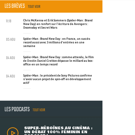
LES BRÈVES
TOUT VOIR
11:19
Chris McKenna et Erik Sommers (Spider-Man : Brand
New Day) en renfort sur l'écriture de Avengers :
Doomsday et Secret Wars
05 AOU
Spider-Man : Brand New Day : en France, un succès
record aussi avec 3 millions d'entrées en une
semaine
04 AOU
Spider-Man : Brand New Day : comme attendu, le film
de Destin Daniel Cretton dépasse le milliard au box-
office en un temps record
04 AOU
Spider-Man : le président de Sony Pictures confirme
n'avoir aucun projet de spin-off en développement
actif
LES PODCASTS
TOUT VOIR
SUPER-HÉROÏNES AU CINÉMA :
UN DÉBAT 100% FÉMININ EN