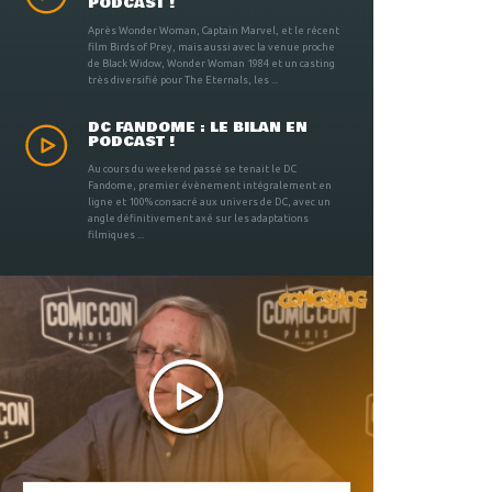
PODCAST !
Après Wonder Woman, Captain Marvel, et le récent
film Birds of Prey, mais aussi avec la venue proche
de Black Widow, Wonder Woman 1984 et un casting
très diversifié pour The Eternals, les ...
DC FANDOME : LE BILAN EN
PODCAST !
Au cours du weekend passé se tenait le DC
Fandome, premier évènement intégralement en
ligne et 100% consacré aux univers de DC, avec un
angle définitivement axé sur les adaptations
filmiques ...