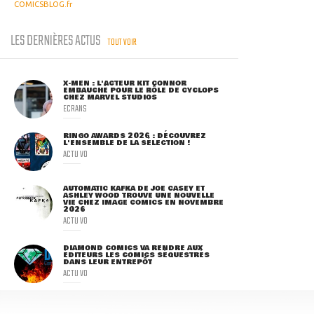
COMICSBLOG.fr
LES DERNIÈRES ACTUS
TOUT VOIR
X-MEN : L'ACTEUR KIT CONNOR
EMBAUCHÉ POUR LE RÔLE DE CYCLOPS
CHEZ MARVEL STUDIOS
ECRANS
RINGO AWARDS 2026 : DÉCOUVREZ
L'ENSEMBLE DE LA SÉLECTION !
ACTU VO
AUTOMATIC KAFKA DE JOE CASEY ET
ASHLEY WOOD TROUVE UNE NOUVELLE
VIE CHEZ IMAGE COMICS EN NOVEMBRE
2026
ACTU VO
DIAMOND COMICS VA RENDRE AUX
ÉDITEURS LES COMICS SÉQUESTRÉS
DANS LEUR ENTREPÔT
ACTU VO