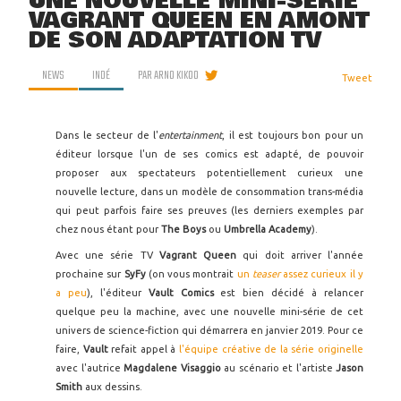
UNE NOUVELLE MINI-SÉRIE
VAGRANT QUEEN EN AMONT
DE SON ADAPTATION TV
NEWS
INDÉ
PAR
ARNO KIKOO
Tweet
Dans le secteur de l'
entertainment
, il est toujours bon pour un
éditeur lorsque l'un de ses comics est adapté, de pouvoir
proposer aux spectateurs potentiellement curieux une
nouvelle lecture, dans un modèle de consommation trans-média
qui peut parfois faire ses preuves (les derniers exemples par
chez nous étant pour
The Boys
ou
Umbrella Academy
).
Avec une série TV
Vagrant Queen
qui doit arriver l'année
prochaine sur
SyFy
(on vous montrait
un
teaser
assez curieux il y
a peu
), l'éditeur
Vault Comics
est bien décidé à relancer
quelque peu la machine, avec une nouvelle mini-série de cet
univers de science-fiction qui démarrera en janvier 2019. Pour ce
faire,
Vault
refait appel à
l'équipe créative de la série originelle
avec l'autrice
Magdalene Visaggio
au scénario et l'artiste
Jason
Smith
aux dessins.