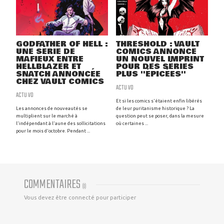
GODFATHER OF HELL :
THRESHOLD : VAULT
UNE SÉRIE DE
COMICS ANNONCE
MAFIEUX ENTRE
UN NOUVEL IMPRINT
HELLBLAZER ET
POUR DES SÉRIES
SNATCH ANNONCÉE
PLUS ''ÉPICÉES''
CHEZ VAULT COMICS
ACTU VO
ACTU VO
Et si les comics s'étaient enfin libérés
Les annonces de nouveautés se
de leur puritanisme historique ? La
multiplient sur le marché à
question peut se poser, dans la mesure
l'indépendant à l'aune des sollicitations
où certaines ...
pour le mois d'octobre. Pendant ...
COMMENTAIRES
(
0
)
Vous devez être connecté pour participer