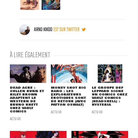
ARNO KIKOO
EST SUR TWITTER
À LIRE ÉGALEMENT
DEAD ACRE :
MONEY SHOT BIG
LE GROUPE DEF
CULLEN BUNN ET
BANG : LES
LEPPARD SIGNE
RILEY BROWN
EXPLORATEURS
UN COMICS CHEZ
ADAPTENT LE
ÉROTIQUES SONT
VAULT COMICS
WESTERN DE
DE RETOUR (AVEC
(HEADSHELL) :
BRUNO RHETT
PATTON OSWALT)
HYSTERIA
CHEZ VAULT
COMICS
ACTU VO
ACTU VO
ACTU VO