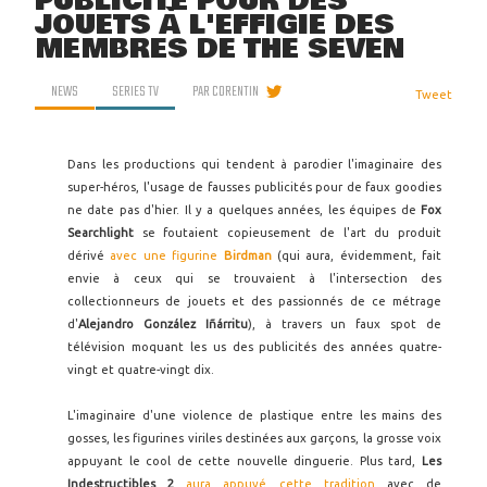
PUBLICITÉ POUR DES
JOUETS À L'EFFIGIE DES
MEMBRES DE THE SEVEN
NEWS
SERIES TV
PAR
CORENTIN
Tweet
Dans les productions qui tendent à parodier l'imaginaire des
super-héros, l'usage de fausses publicités pour de faux goodies
ne date pas d'hier. Il y a quelques années, les équipes de
Fox
Searchlight
se foutaient copieusement de l'art du produit
dérivé
avec une figurine
Birdman
(qui aura, évidemment, fait
envie à ceux qui se trouvaient à l'intersection des
collectionneurs de jouets et des passionnés de ce métrage
d'
Alejandro González Iñárritu
), à travers un faux spot de
télévision moquant les us des publicités des années quatre-
vingt et quatre-vingt dix.
L'imaginaire d'une violence de plastique entre les mains des
gosses, les figurines viriles destinées aux garçons, la grosse voix
appuyant le cool de cette nouvelle dinguerie. Plus tard,
Les
Indestructibles 2
aura appuyé cette tradition
avec de