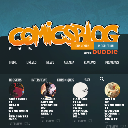
CONNEXION
INSCRIPTION
HOME
BRÈVES
NEWS
AGENDA
REVIEWS
PREVIEWS
PLUS
DOSSIERS
INTERVIEWS
CHRONIQUES
SUPERGIRL
"CHAQUE
L'AMOUR
HELEN
ET
AUTEUR
ET LA
DE
HELEN
S'INSPIRE
VERMINE
WYNDHORN
DE
DU
: WILL
ET
WYNDHORN
MONDE
MCPHAIL,
WONDER
:
RÉEL" :
OU L'ART
WOMAN :
RENCONTRE
...
DE ...
TOM
AVEC ...
KING ET
INTERVIEW
INTERVIEW
1
1
...
INTERVIEW
4
INTERVIEW
3