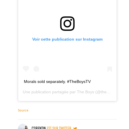
Voir cette publication sur Instagram
Morals sold separately. #TheBoysTV
Une publication partagée par
The Boys
(@theboystv) le
2
Source
CORENTIN
EST SUR TWITTER