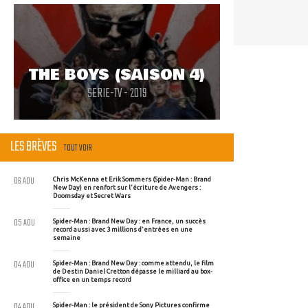
THE BOYS (SAISON 4)
SERIE-TV - 2019
LES BRÈVES
TOUT VOIR
06 AOU
Chris McKenna et Erik Sommers (Spider-Man : Brand
New Day) en renfort sur l'écriture de Avengers :
Doomsday et Secret Wars
05 AOU
Spider-Man : Brand New Day : en France, un succès
record aussi avec 3 millions d'entrées en une
semaine
04 AOU
Spider-Man : Brand New Day : comme attendu, le film
de Destin Daniel Cretton dépasse le milliard au box-
office en un temps record
04 AOU
Spider-Man : le président de Sony Pictures confirme