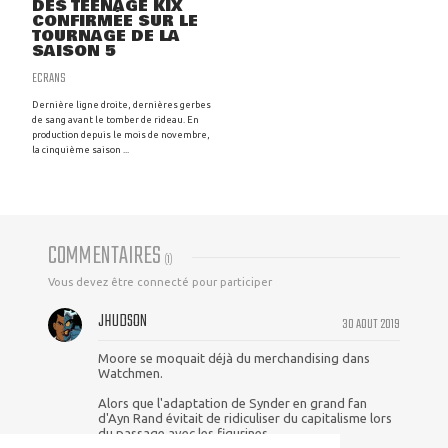
DES TEENAGE KIX
CONFIRMÉE SUR LE
TOURNAGE DE LA
SAISON 5
ECRANS
Dernière ligne droite, dernières gerbes
de sang avant le tomber de rideau. En
production depuis le mois de novembre,
la cinquième saison ...
COMMENTAIRES
(
1
)
Vous devez être connecté pour participer
JHUDSON
30 AOUT 2019
Moore se moquait déjà du merchandising dans
Watchmen.
Alors que l'adaptation de Synder en grand fan
d'Ayn Rand évitait de ridiculiser du capitalisme lors
du passage avec les figurines.