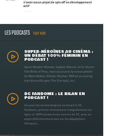
n'avoir aucun projet de spin-off en développement
actif
LES PODCASTS
TOUT VOIR
SUPER-HÉROÏNES AU CINÉMA :
UN DÉBAT 100% FÉMININ EN
PODCAST !
Après Wonder Woman, Captain Marvel, et le récent
film Birds of Prey, mais aussi avec la venue proche
de Black Widow, Wonder Woman 1984 et un casting
très diversifié pour The Eternals, les ...
DC FANDOME : LE BILAN EN
PODCAST !
Au cours du weekend passé se tenait le DC
Fandome, premier évènement intégralement en
ligne et 100% consacré aux univers de DC, avec un
angle définitivement axé sur les adaptations
filmiques ...