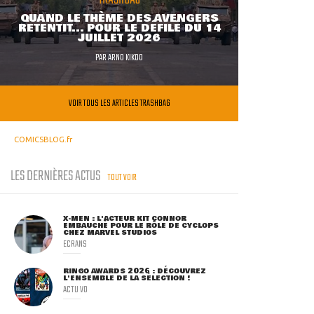
QUAND LE THÈME DES AVENGERS
RETENTIT... POUR LE DÉFILÉ DU 14
JUILLET 2026
PAR
ARNO KIKOO
VOIR TOUS LES ARTICLES TRASHBAG
COMICSBLOG.fr
LES DERNIÈRES ACTUS
TOUT VOIR
X-MEN : L'ACTEUR KIT CONNOR
EMBAUCHÉ POUR LE RÔLE DE CYCLOPS
CHEZ MARVEL STUDIOS
ECRANS
RINGO AWARDS 2026 : DÉCOUVREZ
L'ENSEMBLE DE LA SÉLECTION !
ACTU VO