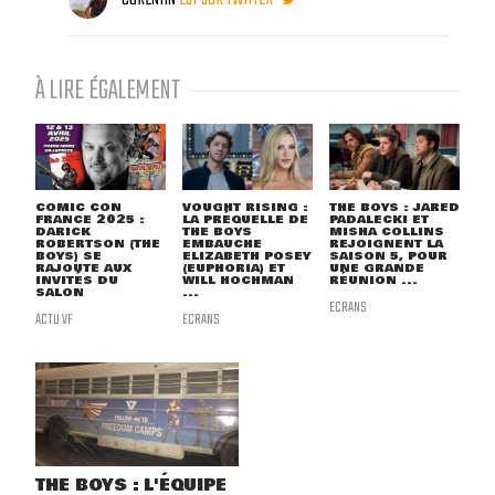
À LIRE ÉGALEMENT
COMIC CON
VOUGHT RISING :
THE BOYS : JARED
FRANCE 2025 :
LA PRÉQUELLE DE
PADALECKI ET
DARICK
THE BOYS
MISHA COLLINS
ROBERTSON (THE
EMBAUCHE
REJOIGNENT LA
BOYS) SE
ELIZABETH POSEY
SAISON 5, POUR
RAJOUTE AUX
(EUPHORIA) ET
UNE GRANDE
INVITÉS DU
WILL HOCHMAN
RÉUNION ...
SALON
...
ECRANS
ACTU VF
ECRANS
THE BOYS : L'ÉQUIPE