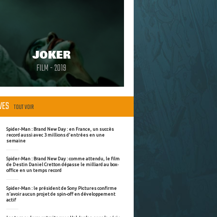
JOKER
FILM - 2019
ÈVES
TOUT VOIR
Spider-Man : Brand New Day : en France, un succès
record aussi avec 3 millions d'entrées en une
semaine
Spider-Man : Brand New Day : comme attendu, le film
de Destin Daniel Cretton dépasse le milliard au box-
office en un temps record
Spider-Man : le président de Sony Pictures confirme
n'avoir aucun projet de spin-off en développement
actif