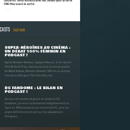
Lanterns : deux extraits avec Hal Jordan pour la série
HBO Max avant la sortie
DCASTS
TOUT VOIR
SUPER-HÉROÏNES AU CINÉMA :
UN DÉBAT 100% FÉMININ EN
PODCAST !
Après Wonder Woman, Captain Marvel, et le récent
film Birds of Prey, mais aussi avec la venue proche
de Black Widow, Wonder Woman 1984 et un casting
très diversifié pour The Eternals, les ...
DC FANDOME : LE BILAN EN
PODCAST !
Au cours du weekend passé se tenait le DC
Fandome, premier évènement intégralement en
ligne et 100% consacré aux univers de DC, avec un
angle définitivement axé sur les adaptations
filmiques ...