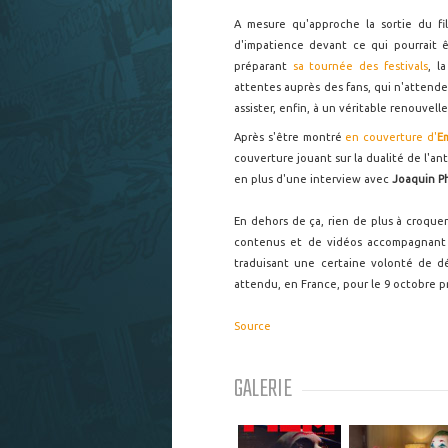
A mesure qu'approche la sortie du f
d'impatience devant ce qui pourrait ê
préparant
sa tournée des festivals
, l
attentes auprès des fans, qui n'attende
assister, enfin, à un véritable renouvel
Après s'être montré
en couverture d'
E
couverture jouant sur la dualité de l'
en plus d'une interview avec
Joaquin P
En dehors de ça, rien de plus à croque
contenus et de vidéos accompagnant
traduisant une certaine volonté de d
attendu, en France, pour le 9 octobre p
Source
GALERIE