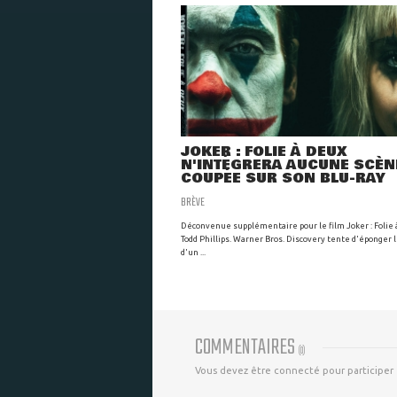
JOKER : FOLIE À DEUX
N'INTÉGRERA AUCUNE SCÈN
COUPÉE SUR SON BLU-RAY
BRÈVE
Déconvenue supplémentaire pour le film Joker : Folie
Todd Phillips. Warner Bros. Discovery tente d'éponger l
d'un ...
COMMENTAIRES
(
0
)
Vous devez être connecté pour participer