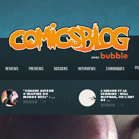
PL
REVIEWS
PREVIEWS
DOSSIERS
INTERVIEWS
CHRONIQUES
"CHAQUE AUTEUR
L'AMOUR ET LA
S'INSPIRE DU
VERMINE : WILL
MONDE RÉEL" : ...
MCPHAIL, OU L'ART
DE ...
INTERVIEW
1
INTERVIEW
1