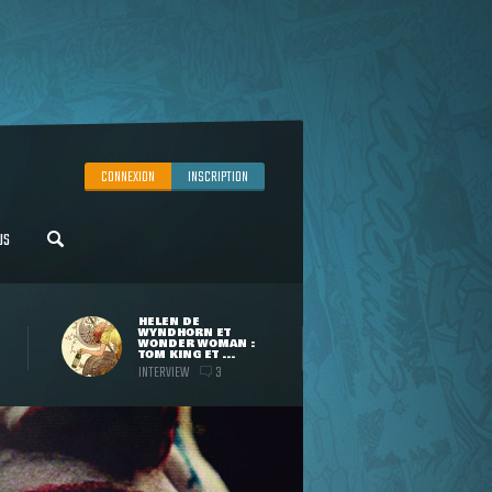
CONNEXION
INSCRIPTION
US
HELEN DE
WYNDHORN ET
WONDER WOMAN :
TOM KING ET ...
INTERVIEW
3