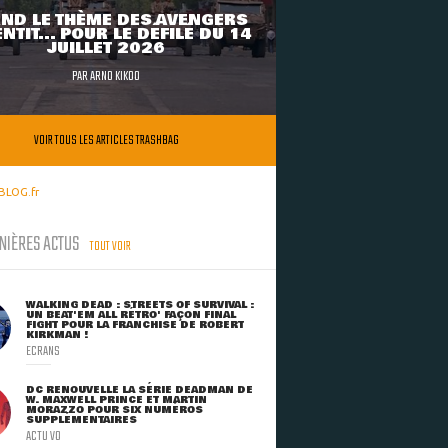
ND LE THÈME DES AVENGERS
NTIT... POUR LE DÉFILÉ DU 14
JUILLET 2026
PAR
ARNO KIKOO
VOIR TOUS LES ARTICLES TRASHBAG
BLOG.fr
NIÈRES ACTUS
TOUT VOIR
WALKING DEAD : STREETS OF SURVIVAL :
UN BEAT'EM ALL RÉTRO' FAÇON FINAL
FIGHT POUR LA FRANCHISE DE ROBERT
KIRKMAN !
ECRANS
DC RENOUVELLE LA SÉRIE DEADMAN DE
W. MAXWELL PRINCE ET MARTIN
MORAZZO POUR SIX NUMÉROS
SUPPLÉMENTAIRES
ACTU VO