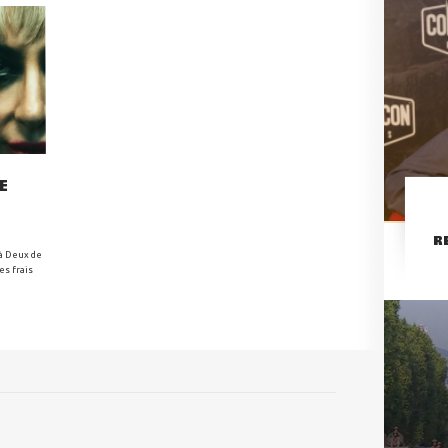
E
R
 à Deux de
es frais