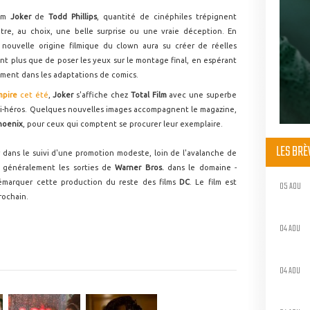
ilm
Joker
de
Todd Phillips
, quantité de cinéphiles trépignent
tre, au choix, une belle surprise ou une vraie déception. En
a nouvelle origine filmique du clown aura su créer de réelles
nt plus que de poser les yeux sur le montage final, en espérant
lement dans les adaptations de comics.
mpire
cet été
,
Joker
s'affiche chez
Total Film
avec une superbe
anti-héros. Quelques nouvelles images accompagnent le magazine,
hoenix
, pour ceux qui comptent se procurer leur exemplaire.
LES BR
r dans le suivi d'une promotion modeste, loin de l'avalanche de
 généralement les sorties de
Warner Bros.
dans le domaine -
émarquer cette production du reste des films
DC
. Le film est
05 AOU
rochain.
04 AOU
04 AOU