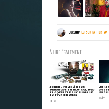
CORENTIN
EST SUR TWITTER
À LIRE ÉGALEMENT
JOKER : FOLIE À DEUX
JOKER
DÉBARQUE EN BLU-RAY, DVD
AUSSI
ET COFFRET DEUX FILMS LE
PUBLI
12 FÉVRIER 2025
BRÈVE
BRÈVE