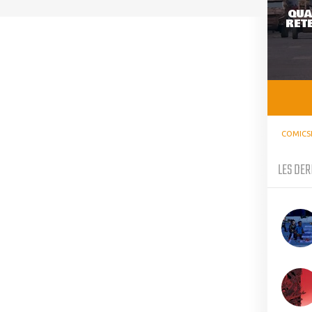
QUA
RETE
COMICS
LES DER