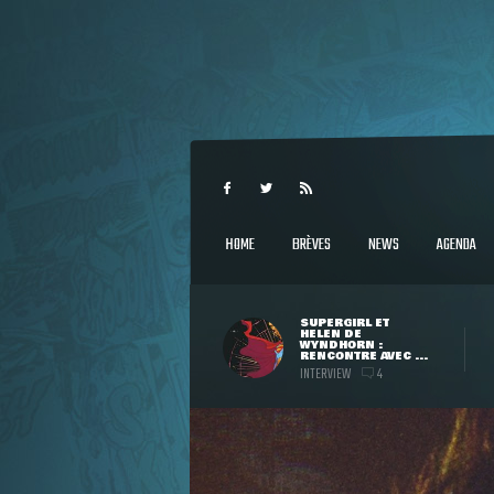
HOME
BRÈVES
NEWS
AGENDA
SUPERGIRL ET
HELEN DE
WYNDHORN :
RENCONTRE AVEC ...
INTERVIEW
4