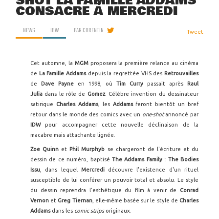
SHOT LA FAMILLE ADDAMS
CONSACRÉ À MERCREDI
NEWS
IDW
PAR
CORENTIN
Tweet
Cet automne, la
MGM
proposera la première relance au cinéma
de
La Famille Addams
depuis la regrettée VHS des
Retrouvailles
de
Dave Payne
en 1998, où
Tim Curry
passait après
Raul
Julia
dans le rôle de
Gomez
. Célèbre invention du dessinateur
satirique
Charles Addams
, les
Addams
feront bientôt un bref
retour dans le monde des comics avec un
one-shot
annoncé par
IDW
pour accompagner cette nouvelle déclinaison de la
macabre mais attachante lignée.
Zoe Quinn
et
Phil Murphyb
se chargeront de l'écriture et du
dessin de ce numéro, baptisé
The Addams Family : The Bodies
Issu
, dans lequel
Mercredi
découvre l'existence d'un rituel
susceptible de lui conférer un pouvoir total et absolu. Le style
du dessin reprendra l'esthétique du film à venir de
Conrad
Vernon
et
Greg Tiernan
, elle-même basée sur le style de
Charles
Addams
dans les
comic strips
originaux.