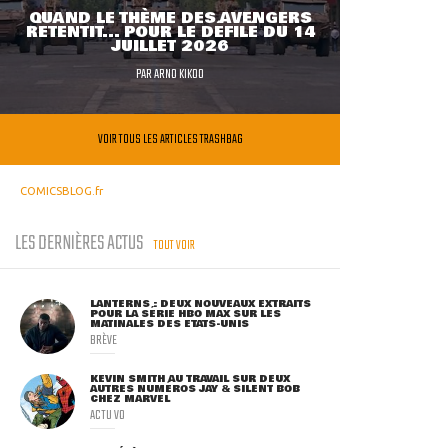
QUAND LE THÈME DES AVENGERS
RETENTIT... POUR LE DÉFILÉ DU 14
JUILLET 2026
PAR
ARNO KIKOO
VOIR TOUS LES ARTICLES TRASHBAG
COMICSBLOG.fr
LES DERNIÈRES ACTUS
TOUT VOIR
LANTERNS : DEUX NOUVEAUX EXTRAITS
POUR LA SÉRIE HBO MAX SUR LES
MATINALES DES ETATS-UNIS
BRÈVE
KEVIN SMITH AU TRAVAIL SUR DEUX
AUTRES NUMÉROS JAY & SILENT BOB
CHEZ MARVEL
ACTU VO