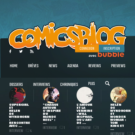
CONNEXION
INSCRIPTION
HOME
BRÈVES
NEWS
AGENDA
REVIEWS
PREVIEWS
PLUS
DOSSIERS
INTERVIEWS
CHRONIQUES
SUPERGIRL
"CHAQUE
L'AMOUR
HELEN
ET
AUTEUR
ET LA
DE
HELEN
S'INSPIRE
VERMINE
WYNDHORN
DE
DU
: WILL
ET
WYNDHORN
MONDE
MCPHAIL,
WONDER
:
RÉEL" :
OU L'ART
WOMAN :
RENCONTRE
...
DE ...
TOM
AVEC ...
KING ET
INTERVIEW
INTERVIEW
1
1
...
INTERVIEW
4
INTERVIEW
3