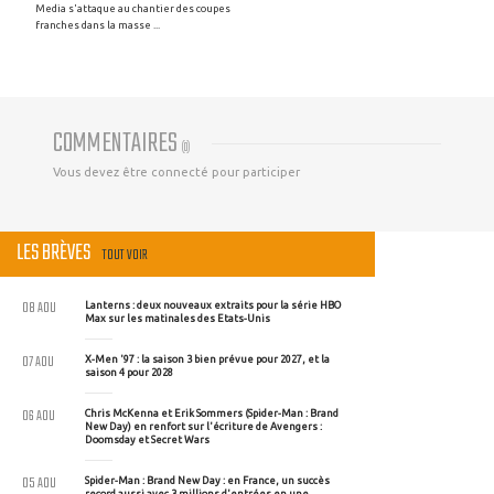
Media s'attaque au chantier des coupes
franches dans la masse ...
COMMENTAIRES
(
0
)
Vous devez être connecté pour participer
LES BRÈVES
TOUT VOIR
08 AOU
Lanterns : deux nouveaux extraits pour la série HBO
Max sur les matinales des Etats-Unis
07 AOU
X-Men '97 : la saison 3 bien prévue pour 2027, et la
saison 4 pour 2028
06 AOU
Chris McKenna et Erik Sommers (Spider-Man : Brand
New Day) en renfort sur l'écriture de Avengers :
Doomsday et Secret Wars
05 AOU
Spider-Man : Brand New Day : en France, un succès
record aussi avec 3 millions d'entrées en une