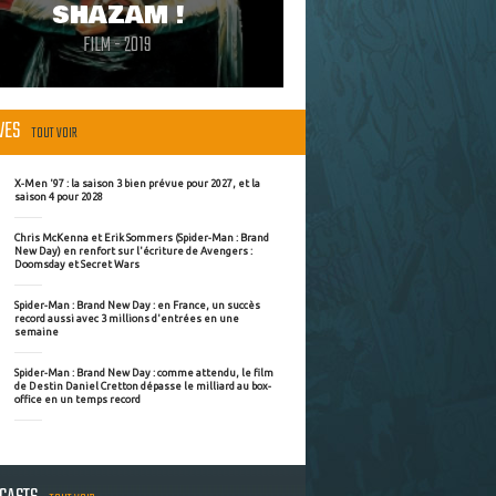
SHAZAM !
FILM - 2019
ÈVES
TOUT VOIR
X-Men '97 : la saison 3 bien prévue pour 2027, et la
saison 4 pour 2028
Chris McKenna et Erik Sommers (Spider-Man : Brand
New Day) en renfort sur l'écriture de Avengers :
Doomsday et Secret Wars
Spider-Man : Brand New Day : en France, un succès
record aussi avec 3 millions d'entrées en une
semaine
Spider-Man : Brand New Day : comme attendu, le film
de Destin Daniel Cretton dépasse le milliard au box-
office en un temps record