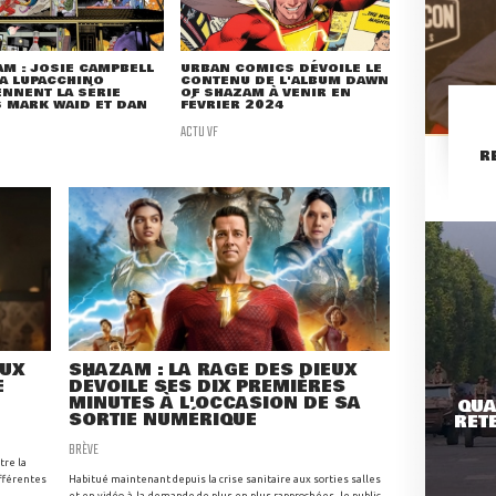
M : JOSIE CAMPBELL
URBAN COMICS DÉVOILE LE
A LUPACCHINO
CONTENU DE L'ALBUM DAWN
NNENT LA SÉRIE
OF SHAZAM À VENIR EN
 MARK WAID ET DAN
FÉVRIER 2024
ACTU VF
R
EUX
SHAZAM : LA RAGE DES DIEUX
E
DÉVOILE SES DIX PREMIÈRES
MINUTES À L'OCCASION DE SA
QUA
SORTIE NUMÉRIQUE
RETE
BRÈVE
tre la
ifférentes
Habitué maintenant depuis la crise sanitaire aux sorties salles
et en vidéo-à-la-demande de plus en plus rapprochées, le public