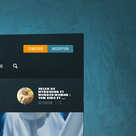
CONNEXION
INSCRIPTION
US
HELEN DE
WYNDHORN ET
WONDER WOMAN :
TOM KING ET ...
INTERVIEW
3