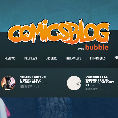
PL
REVIEWS
PREVIEWS
DOSSIERS
INTERVIEWS
CHRONIQUES
"CHAQUE AUTEUR
L'AMOUR ET LA
S'INSPIRE DU
VERMINE : WILL
MONDE RÉEL" : ...
MCPHAIL, OU L'ART
DE ...
INTERVIEW
1
INTERVIEW
1