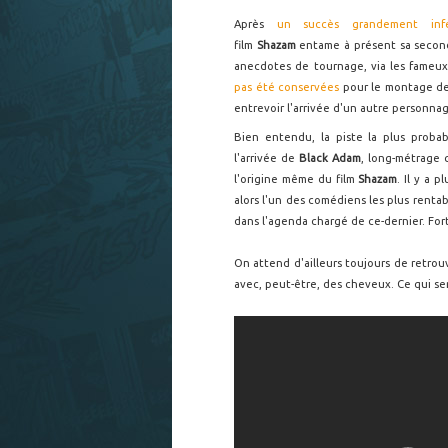
Après
un succès grandement infé
film
Shazam
entame à présent sa second
anecdotes de tournage, via les fameu
pas été conservées
pour le montage de l
entrevoir l'arrivée d'un autre personna
Bien entendu, la piste la plus proba
l'arrivée de
Black Adam
, long-métrage
l'origine même du film
Shazam
. Il y a 
alors l'un des comédiens les plus renta
dans l'agenda chargé de ce-dernier. Fo
On attend d'ailleurs toujours de retro
avec, peut-être, des cheveux. Ce qui s