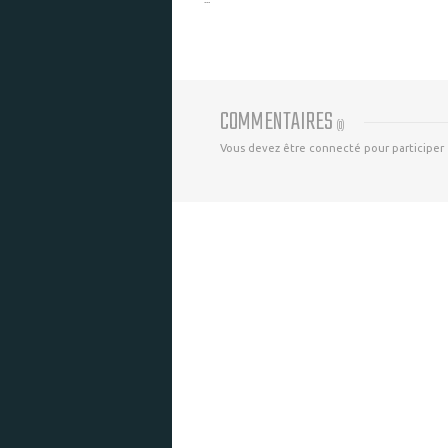
COMMENTAIRES
(
0
)
Vous devez être connecté pour participer