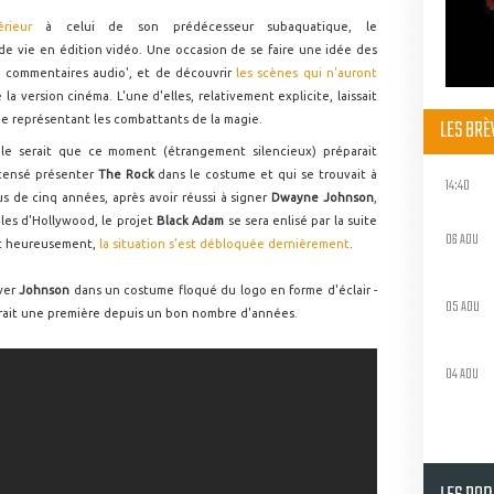
rieur
à celui de son prédécesseur subaquatique, le
e vie en édition vidéo. Une occasion de se faire une idée des
x commentaires audio', et de découvrir
les scènes qui n'auront
a version cinéma. L'une d'elles, relativement explicite, laissait
ge représentant les combattants de la magie.
LES BR
ble serait que ce moment (étrangement silencieux) préparait
 censé présenter
The Rock
dans le costume et qui se trouvait à
14:40
plus de cinq années, après avoir réussi à signer
Dwayne Johnson
,
bles d'Hollywood, le projet
Black Adam
se sera enlisé par la suite
06 AOU
rt heureusement,
la situation s'est débloquée dernièrement
.
uver
Johnson
dans un costume floqué du logo en forme d'éclair -
05 AOU
erait une première depuis un bon nombre d'années.
04 AOU