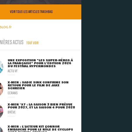
VOIR TOUS LES ARTICLES TRASHBAG
BLOG.fr
NIÈRES ACTUS
TOUT VOIR
UNE EXPOSITION "LES SUPER-HÉROS À
LA FRANÇAISE" POUR L'ÉDITION 2026
DU FESTIVAL HYPERMONDES
ACTU VF
X-MEN : SADIE SINK CONFIRME SON
RETOUR POUR LE FILM DE JAKE
SCHREIER
ECRANS
X-MEN '97 : LA SAISON 3 BIEN PRÉVUE
POUR 2027, ET LA SAISON 4 POUR 2028
BRÈVE
X-MEN : L'ACTEUR KIT CONNOR
EMBAUCHÉ POUR LE RÔLE DE CYCLOPS