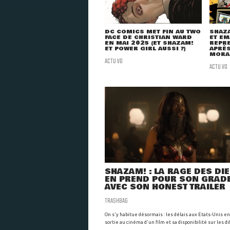
DC COMICS MET FIN AU TWO
SHAZA
FACE DE CHRISTIAN WARD
ET EM
EN MAI 2025 (ET SHAZAM!
REPRE
ET POWER GIRL AUSSI ?)
APRÈS
MORA
ACTU VO
ACTU VO
SHAZAM! : LA RAGE DES DI
EN PREND POUR SON GRAD
AVEC SON HONEST TRAILER
TRASHBAG
On s'y habitue désormais : les délais aux Etats-Unis en
sortie au cinéma d'un film et sa disponibilité sur les d
...