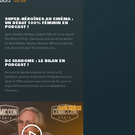
DCASTS
TOUT VOIR
SUPER-HÉROÏNES AU CINÉMA :
UN DÉBAT 100% FÉMININ EN
PODCAST !
Après Wonder Woman, Captain Marvel, et le récent
film Birds of Prey, mais aussi avec la venue proche
de Black Widow, Wonder Woman 1984 et un casting
très diversifié pour The Eternals, les ...
DC FANDOME : LE BILAN EN
PODCAST !
Au cours du weekend passé se tenait le DC
Fandome, premier évènement intégralement en
ligne et 100% consacré aux univers de DC, avec un
angle définitivement axé sur les adaptations
filmiques ...