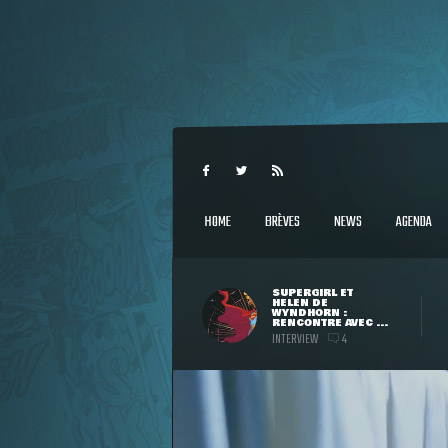
HOME
BRÈVES
NEWS
AGENDA
SUPERGIRL ET
HELEN DE
WYNDHORN :
RENCONTRE AVEC ...
INTERVIEW
4