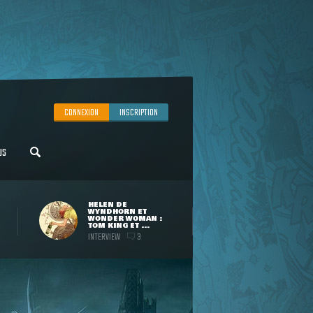
CONNEXION
INSCRIPTION
US
HELEN DE
WYNDHORN ET
WONDER WOMAN :
TOM KING ET ...
INTERVIEW
3