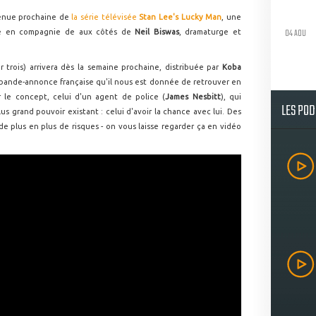
 venue prochaine de
la série télévisée
Stan Lee's Lucky Man
, une
04 AOU
me en compagnie de aux côtés de
Neil Biswas
, dramaturge et
ur trois) arrivera dès la semaine prochaine, distribuée par
Koba
e bande-annonce française qu'il nous est donnée de retrouver en
 le concept, celui d'un agent de police (
James Nesbitt
), qui
LES PO
us grand pouvoir existant : celui d'avoir la chance avec lui. Des
de plus en plus de risques - on vous laisse regarder ça en vidéo