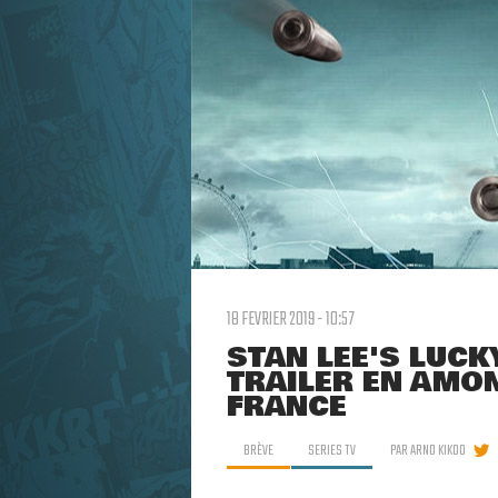
18 FEVRIER 2019 - 10:57
STAN LEE'S LUCK
TRAILER EN AMON
FRANCE
BRÈVE
SERIES TV
PAR
ARNO KIKOO