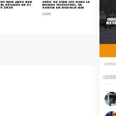
RY MEN (AVEC BEN
CRÉA' DE STAN LEE DANS LE
ER) DÉCALÉE AU 21
MONDE TÉLÉVISUEL, VA
ET 2020
SORTIR EN DVD/BLU-RAY
ECRANS
QUA
RETE
COMICS
LES DER