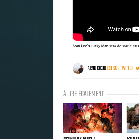
Stan Lee's Lucky Man
sera de sortie en 
ARNO KIKOO
EST SUR TWITTER
À LIRE ÉGALEMENT
MYSTERY MEN :
L'ÉDI