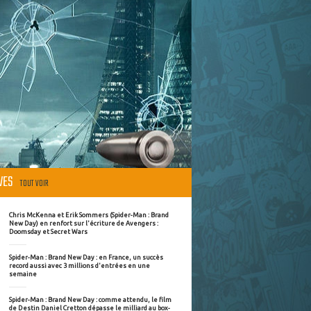
ÈVES
TOUT VOIR
Chris McKenna et Erik Sommers (Spider-Man : Brand
New Day) en renfort sur l'écriture de Avengers :
Doomsday et Secret Wars
Spider-Man : Brand New Day : en France, un succès
record aussi avec 3 millions d'entrées en une
semaine
Spider-Man : Brand New Day : comme attendu, le film
de Destin Daniel Cretton dépasse le milliard au box-