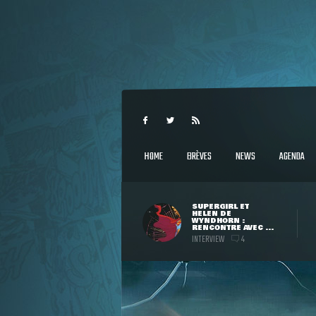
HOME
BRÈVES
NEWS
AGENDA
SUPERGIRL ET
HELEN DE
WYNDHORN :
RENCONTRE AVEC ...
INTERVIEW
4