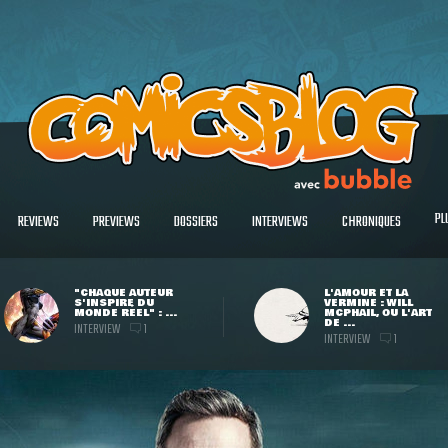
PL
REVIEWS
PREVIEWS
DOSSIERS
INTERVIEWS
CHRONIQUES
"CHAQUE AUTEUR
L'AMOUR ET LA
S'INSPIRE DU
VERMINE : WILL
MONDE RÉEL" : ...
MCPHAIL, OU L'ART
DE ...
INTERVIEW
1
INTERVIEW
1