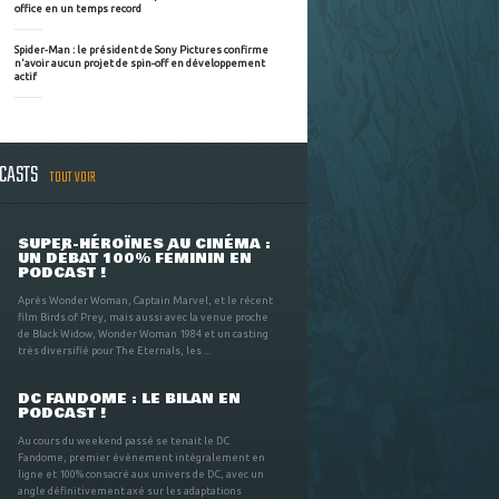
office en un temps record
Spider-Man : le président de Sony Pictures confirme
n'avoir aucun projet de spin-off en développement
actif
DCASTS
TOUT VOIR
SUPER-HÉROÏNES AU CINÉMA :
UN DÉBAT 100% FÉMININ EN
PODCAST !
Après Wonder Woman, Captain Marvel, et le récent
film Birds of Prey, mais aussi avec la venue proche
de Black Widow, Wonder Woman 1984 et un casting
très diversifié pour The Eternals, les ...
DC FANDOME : LE BILAN EN
PODCAST !
Au cours du weekend passé se tenait le DC
Fandome, premier évènement intégralement en
ligne et 100% consacré aux univers de DC, avec un
angle définitivement axé sur les adaptations