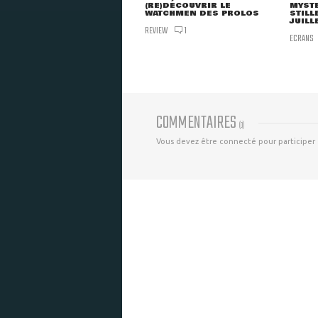
(RE)DÉCOUVRIR LE
MYSTE
WATCHMEN DES PROLOS
STILL
JUILL
REVIEW
1
ECRANS
COMMENTAIRES
(
0
)
Vous devez être connecté pour participer