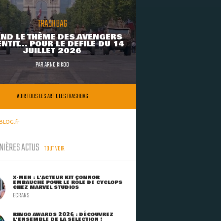
TRASHBAG
ND LE THÈME DES AVENGERS
NTIT... POUR LE DÉFILÉ DU 14
JUILLET 2026
PAR
ARNO KIKOO
VOIR TOUS LES ARTICLES TRASHBAG
BLOG.fr
NIÈRES ACTUS
TOUT VOIR
X-MEN : L'ACTEUR KIT CONNOR
EMBAUCHÉ POUR LE RÔLE DE CYCLOPS
CHEZ MARVEL STUDIOS
ECRANS
RINGO AWARDS 2026 : DÉCOUVREZ
L'ENSEMBLE DE LA SÉLECTION !