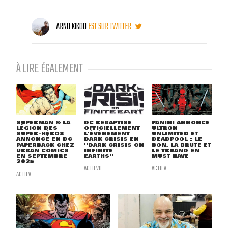
ARNO KIKOO
EST SUR TWITTER
À LIRE ÉGALEMENT
SUPERMAN & LA
DC REBAPTISE
PANINI ANNONCE
LÉGION DES
OFFICIELLEMENT
ULTRON
SUPER-HÉROS
L'ÉVÉNEMENT
UNLIMITED ET
ANNONCÉ EN DC
DARK CRISIS EN
DEADPOOL : LE
PAPERBACK CHEZ
''DARK CRISIS ON
BON, LA BRUTE ET
URBAN COMICS
INFINITE
LE TRUAND EN
EN SEPTEMBRE
EARTHS''
MUST HAVE
2025
ACTU VO
ACTU VF
ACTU VF