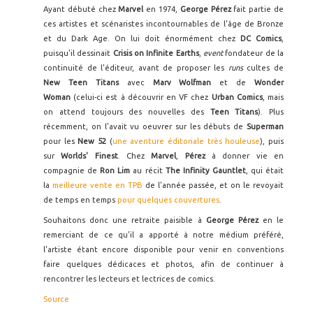
Ayant débuté chez
Marvel
en 1974,
George Pérez
fait partie de
ces artistes et scénaristes incontournables de l'âge de Bronze
et du Dark Age. On lui doit énormément chez
DC Comics
,
puisqu'il dessinait
Crisis on Infinite Earths
,
event
fondateur de la
continuité de l'éditeur, avant de proposer les
runs
cultes de
New Teen Titans
avec
Marv Wolfman
et de
Wonder
Woman
(celui-ci est à découvrir en VF chez
Urban Comics
, mais
on attend toujours des nouvelles des
Teen Titans
). Plus
récemment, on l'avait vu oeuvrer sur les débuts de
Superman
pour les
New 52
(
une aventure éditoriale très houleuse
), puis
sur
Worlds' Finest
. Chez
Marvel
,
Pérez
à donner vie en
compagnie de
Ron Lim
au récit
The Infinity Gauntlet
, qui était
la
meilleure vente en TPB
de l'année passée, et on le revoyait
de temps en temps
pour quelques couvertures
.
Souhaitons donc une retraite paisible à
George Pérez
en le
remerciant de ce qu'il a apporté à notre médium préféré,
l'artiste étant encore disponible pour venir en conventions
faire quelques dédicaces et photos, afin de continuer à
rencontrer les lecteurs et lectrices de comics.
Source