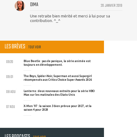
DIMA
20 JANVIER 2019
Une retraite bien mérité et merci à lui pour sa
contribution. ^_^
LES BRÈVES
TOUT VOIR
09:20
Blue Beetle : pas de panique, la série animée est
toujours en développement.
09:01
The Boys, Spider-Noir, Superman et aussi Supergirl
récompensés aux Critics Choice Super Awards 2026
08 AOU
Lanterns : deux nouveaux extraits pour la série HBO
Max sur les matinales des Etats-Unis
07 AOU
X-Men '97 : la saison 3 bien prévue pour 2027, et la
saison 4 pour 2028