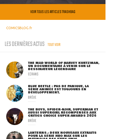
VOIR TOUS LES ARTICLES TRASHBAG
COMICSBLOG.fr
LES DERNIÈRES ACTUS
TOUT VOIR
THE MAD WORLD OF HARVEY KURTZMAN,
UN DOCUMENTAIRE À VENIR SUR LE
DESSINATEUR LÉGENDAIRE
ECRANS
BLUE BEETLE : PAS DE PANIQUE, LA
SÉRIE ANIMÉE EST TOUJOURS EN
DÉVELOPPEMENT.
BRÈVE
THE BOYS, SPIDER-NOIR, SUPERMAN ET
AUSSI SUPERGIRL RÉCOMPENSÉS AUX
CRITICS CHOICE SUPER AWARDS 2026
BRÈVE
LANTERNS : DEUX NOUVEAUX EXTRAITS
POUR LA SÉRIE HBO MAX SUR LES
MATINALES DES ETATS-UNIS