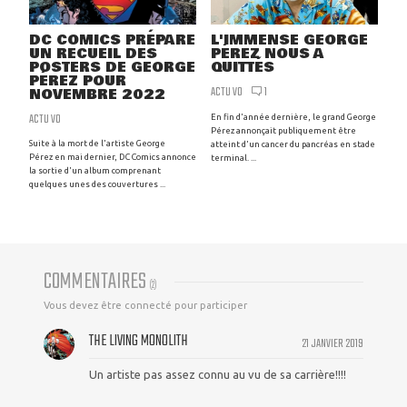
DC COMICS PRÉPARE
L'IMMENSE GEORGE
UN RECUEIL DES
PÉREZ NOUS A
POSTERS DE GEORGE
QUITTÉS
PÉREZ POUR
ACTU VO
1
NOVEMBRE 2022
ACTU VO
En fin d'année dernière, le grand George
Pérez annonçait publiquement être
Suite à la mort de l'artiste George
atteint d'un cancer du pancréas en stade
Pérez en mai dernier, DC Comics annonce
terminal. ...
la sortie d'un album comprenant
quelques unes des couvertures ...
COMMENTAIRES
(
2
)
Vous devez être connecté pour participer
THE LIVING MONOLITH
21 JANVIER 2019
Un artiste pas assez connu au vu de sa carrière!!!!