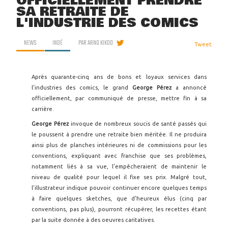
OFFICIELLEMENT PRENDRE
SA RETRAITE DE
L'INDUSTRIE DES COMICS
NEWS
INDÉ
PAR
ARNO KIKOO
Tweet
Après quarante-cinq ans de bons et loyaux services dans
l'industries des comics, le grand
George Pérez
a annoncé
officiellement, par communiqué de presse, mettre fin à sa
carrière.
George Pérez
invoque de nombreux soucis de santé passés qui
le poussent à prendre une retraite bien méritée. Il ne produira
ainsi plus de planches intérieures ni de commissions pour les
conventions, expliquant avec franchise que ses problèmes,
notamment liés à sa vue, l'empêcheraient de maintenir le
niveau de qualité pour lequel il fixe ses prix. Malgré tout,
l'illustrateur indique pouvoir continuer encore quelques temps
à faire quelques sketches, que d'heureux élus (cinq par
conventions, pas plus), pourront récupérer, les recettes étant
par la suite donnée à des oeuvres caritatives.