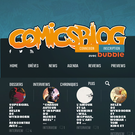
CONNEXION
INSCRIPTION
HOME
BRÈVES
NEWS
AGENDA
REVIEWS
PREVIEWS
PLUS
DOSSIERS
INTERVIEWS
CHRONIQUES
SUPERGIRL
"CHAQUE
L'AMOUR
HELEN
ET
AUTEUR
ET LA
DE
HELEN
S'INSPIRE
VERMINE
WYNDHORN
DE
DU
: WILL
ET
WYNDHORN
MONDE
MCPHAIL,
WONDER
:
RÉEL" :
OU L'ART
WOMAN :
RENCONTRE
...
DE ...
TOM
AVEC ...
KING ET
INTERVIEW
INTERVIEW
1
1
...
INTERVIEW
4
INTERVIEW
3