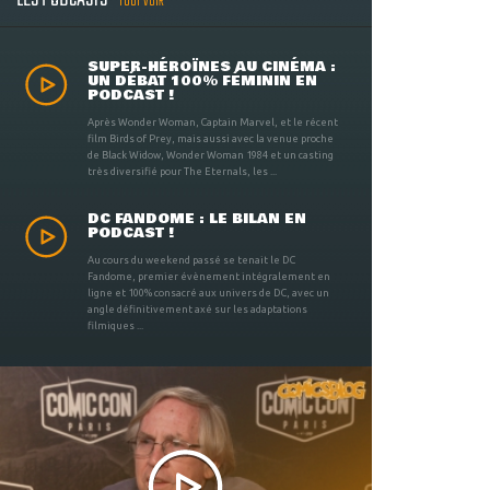
LES PODCASTS
TOUT VOIR
SUPER-HÉROÏNES AU CINÉMA :
UN DÉBAT 100% FÉMININ EN
PODCAST !
Après Wonder Woman, Captain Marvel, et le récent
film Birds of Prey, mais aussi avec la venue proche
de Black Widow, Wonder Woman 1984 et un casting
très diversifié pour The Eternals, les ...
DC FANDOME : LE BILAN EN
PODCAST !
Au cours du weekend passé se tenait le DC
Fandome, premier évènement intégralement en
ligne et 100% consacré aux univers de DC, avec un
angle définitivement axé sur les adaptations
filmiques ...