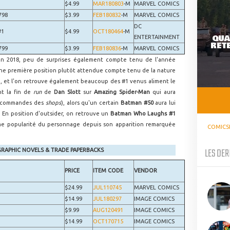
$4.99
MAR180803
-M
MARVEL COMICS
798
$3.99
FEB180832
-M
MARVEL COMICS
DC
#1
$4.99
OCT180464
-M
QUA
ENTERTAINMENT
RETE
799
$3.99
FEB180836
-M
MARVEL COMICS
en 2018, peu de surprises également compte tenu de l'année
e première position plutôt attendue compte tenu de la nature
e, et l'on retrouve également beaucoup des #1 venus aliment le
nt la fin de
run
de
Dan Slott
sur
Amazing Spider-Man
qui aura
es commandes des
shops
), alors qu'un certain
Batman #50
aura lui
. En position d'outsider, on retrouve un
Batman Who Laughs #1
ême popularité du personnage depuis son apparition remarquée
COMICS
LES DER
GRAPHIC NOVELS & TRADE PAPERBACKS
PRICE
ITEM CODE
VENDOR
$24.99
JUL110745
MARVEL COMICS
$14.99
JUL180297
IMAGE COMICS
$9.99
AUG120491
IMAGE COMICS
$14.99
OCT170715
IMAGE COMICS