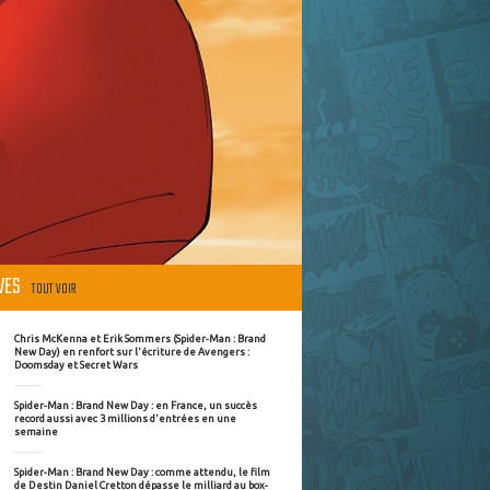
ÈVES
TOUT VOIR
Chris McKenna et Erik Sommers (Spider-Man : Brand
New Day) en renfort sur l'écriture de Avengers :
Doomsday et Secret Wars
Spider-Man : Brand New Day : en France, un succès
record aussi avec 3 millions d'entrées en une
semaine
Spider-Man : Brand New Day : comme attendu, le film
de Destin Daniel Cretton dépasse le milliard au box-