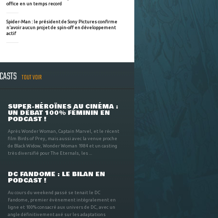
office en un temps record
Spider-Man : le président de Sony Pictures confirme
n'avoir aucun projet de spin-off en développement
actif
DCASTS
TOUT VOIR
SUPER-HÉROÏNES AU CINÉMA :
UN DÉBAT 100% FÉMININ EN
PODCAST !
Après Wonder Woman, Captain Marvel, et le récent
film Birds of Prey, mais aussi avec la venue proche
de Black Widow, Wonder Woman 1984 et un casting
très diversifié pour The Eternals, les ...
DC FANDOME : LE BILAN EN
PODCAST !
Au cours du weekend passé se tenait le DC
Fandome, premier évènement intégralement en
ligne et 100% consacré aux univers de DC, avec un
angle définitivement axé sur les adaptations