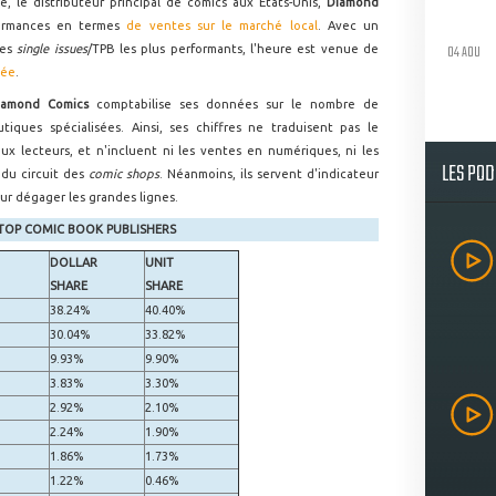
 le distributeur principal de comics aux Etats-Unis,
Diamond
formances en termes
de ventes sur le marché local
. Avec un
04 AOU
des
single issues
/TPB les plus performants, l'heure est venue de
sée
.
iamond Comics
comptabilise ses données sur le nombre de
tiques spécialisées. Ainsi, ses chiffres ne traduisent pas le
x lecteurs, et n'incluent ni les ventes en numériques, ni les
LES PO
 du circuit des
comic shops
. Néanmoins, ils servent d'indicateur
ur dégager les grandes lignes.
 TOP COMIC BOOK PUBLISHERS
DOLLAR
UNIT
SHARE
SHARE
38.24%
40.40%
30.04%
33.82%
9.93%
9.90%
3.83%
3.30%
2.92%
2.10%
2.24%
1.90%
1.86%
1.73%
1.22%
0.46%