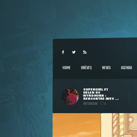
HOME
BRÈVES
NEWS
AGENDA
SUPERGIRL ET
HELEN DE
WYNDHORN :
RENCONTRE AVEC ...
INTERVIEW
4