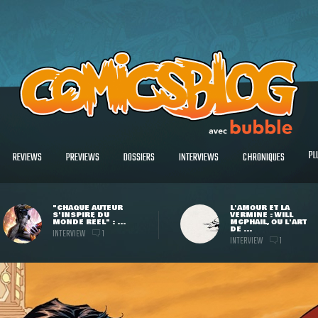
PL
REVIEWS
PREVIEWS
DOSSIERS
INTERVIEWS
CHRONIQUES
"CHAQUE AUTEUR
L'AMOUR ET LA
S'INSPIRE DU
VERMINE : WILL
MONDE RÉEL" : ...
MCPHAIL, OU L'ART
DE ...
INTERVIEW
1
INTERVIEW
1