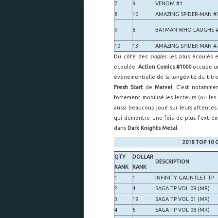
7
9
VENOM #1
8
10
AMAZING SPIDER-MAN #
9
8
BATMAN WHO LAUGHS 
10
13
AMAZING SPIDER-MAN #
Du côté des
singles
les plus écoulés 
écoulée.
Action Comics #1000
occupe un
évènementielle de la longévité du titr
Fresh Start
de
Marvel
. C'est notamme
fortement mobilisé les lecteurs (ou l
aussi beaucoup joué sur leurs attentes
qui démontre une fois de plus l'extr
dans
Dark Knights Metal
.
2018 TOP 10 
QTY
DOLLAR
DESCRIPTION
RANK
RANK
1
1
INFINITY GAUNTLET TP
2
4
SAGA TP VOL 09 (MR)
3
19
SAGA TP VOL 01 (MR)
4
6
SAGA TP VOL 08 (MR)