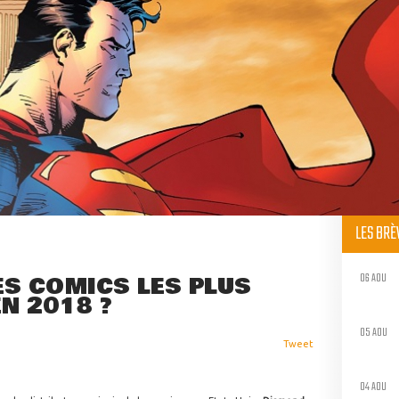
LES BR
06 AOU
ES COMICS LES PLUS
N 2018 ?
05 AOU
Tweet
04 AOU