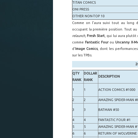
TITAN COMICS
ONI PRESS
OTHER NON-TOP 10
Comme on l'aura suivi tout au long d
occupant la première position. Tout au
relaunch
,
Fresh Start
, qui lui aura plutô
comme
Fantastic Four
ou
Uncanny X-M
d'
Image Comics
, dont les performance
sur les TPBs.
2
QTY
DOLLAR
DESCRIPTION
RANK
RANK
1
1
ACTION COMICS #1000
2
2
AMAZING SPIDER-MAN #
3
3
BATMAN #50
4
4
FANTASTIC FOUR #1
5
5
AMAZING SPIDER-MAN #
6
6
RETURN OF WOLVERINE 