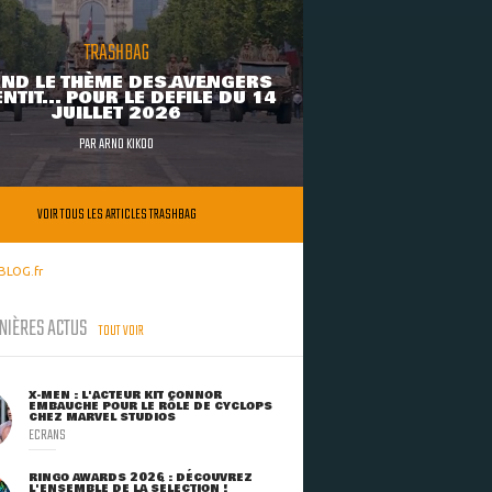
TRASHBAG
ND LE THÈME DES AVENGERS
NTIT... POUR LE DÉFILÉ DU 14
JUILLET 2026
PAR
ARNO KIKOO
VOIR TOUS LES ARTICLES TRASHBAG
BLOG.fr
NIÈRES ACTUS
TOUT VOIR
X-MEN : L'ACTEUR KIT CONNOR
EMBAUCHÉ POUR LE RÔLE DE CYCLOPS
CHEZ MARVEL STUDIOS
ECRANS
RINGO AWARDS 2026 : DÉCOUVREZ
L'ENSEMBLE DE LA SÉLECTION !