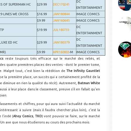
DC
RS OF SUPERMAN HC
$29.99
DEC170241
ENTERTAINMENT
9 LINES WE CROSS
$16.99
JAN180844
IMAGE COMICS
$9.99
JAN160645
IMAGE COMICS
DC
 TP
$19.99
JUL180733
ENTERTAINMENT
DC
LUXE ED HC
$29.99
JAN180379
ENTERTAINMENT
(MR)
$9.99
APR160803
-M
IMAGE COMICS
ics
reste toujours très efficace sur le marché des reliés, et
des quatre premières places des ventes - dont le premier tome,
le. Malgré tout, c'est bien la réédition de
The Infinity Gauntlet
pe la première place, un succès qui a certainement profité de la
ne diminue en rien la qualité du récit). Autrement,
Batman White
aussi à leur place dans le classement, preuve s'il en fallait qu'en
bien.
assements et chiffres, pour qui aura suivi l'actualité du marché
téressant à suivre (mais il faudra chercher plus loin), c'est la
 l'indé (
Ahoy Comics
,
TKO
) vont pouvoir se faire, sur le marché
. Un axe que nous étudierons au cours des prochains mois.