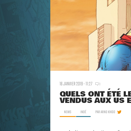
16 JANVIER 2019 - 11:27
1
QUELS ONT ÉTÉ L
VENDUS AUX US E
NEWS
INDÉ
PAR
ARNO KIKOO