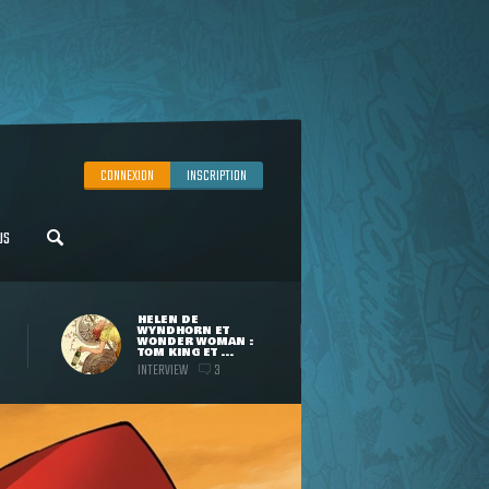
CONNEXION
INSCRIPTION
US
HELEN DE
WYNDHORN ET
WONDER WOMAN :
TOM KING ET ...
INTERVIEW
3