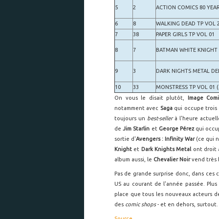
5
2
ACTION COMICS 80 YEA
6
8
WALKING DEAD TP VOL 2
7
38
PAPER GIRLS TP VOL 01
8
7
BATMAN WHITE KNIGHT
9
3
DARK NIGHTS METAL DE
10
33
MONSTRESS TP VOL 01 
On vous le disait plutôt,
Image Com
notamment avec
Saga
qui occupe trois 
toujours un
best-seller
à l'heure actuel
de
Jim Starlin
et
George Pérez
qui occu
sortie d'
Avengers : Infinity War
(ce qui 
Knight
et
Dark Knights Metal
ont droit 
album aussi, le
Chevalier Noir
vend très 
Pas de grande surprise donc, dans ces cl
US au courant de l'année passée. Plus in
place que tous les nouveaux acteurs de
des
comic shops
- et en dehors, surtout
Source