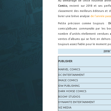
Au démarrage de cette nouvelle année,
Comics
, revient sur 2018 et ses per
classement des meilleurs éditeurs et 
livrer une brève analyse
de l'année pas
Petite précision comme toujours :
D
comics/albums
commandés
par les bou
nombre d'unités réellement vendues au
ventes d'albums qui se font en dehors
toujours assez fiable pour le moment po
2018
PUBLISHER
MARVEL COMICS
DC ENTERTAINMENT
IMAGE COMICS
IDW PUBLISHING
DARK HORSE COMICS
BOOM! STUDIOS
DYNAMITE ENTERTAINMENT
VIZ MEDIA