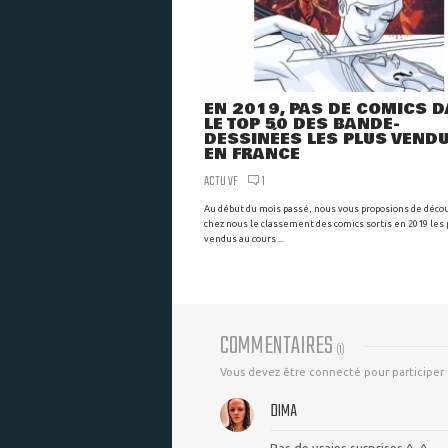
EN 2019, PAS DE COMICS 
LE TOP 50 DES BANDE-
DESSINÉES LES PLUS VEND
EN FRANCE
ACTU VF
1
Au début du mois passé, nous vous proposions de décou
chez nous le classement des comics sortis en 2019 les 
vendus au cours ...
COMMENTAIRES
(
1
)
Vous devez être connecté pour participer
DIMA
Pas de vraies surprises ^_^.