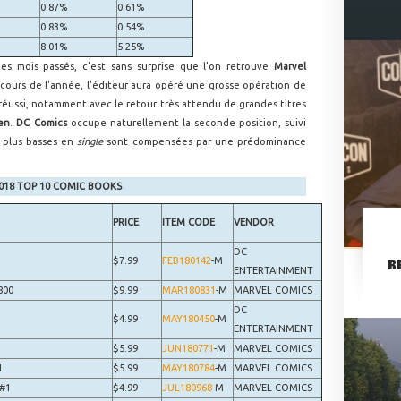
0.87%
0.61%
0.83%
0.54%
8.01%
5.25%
es mois passés, c'est sans surprise que l'on retrouve
Marvel
 cours de l'année, l'éditeur aura opéré une grosse opération de
t réussi, notamment avec le retour très attendu de grandes titres
en
.
DC Comics
occupe naturellement la seconde position, suivi
s plus basses en
single
sont compensées par une prédominance
018 TOP 10 COMIC BOOKS
PRICE
ITEM CODE
VENDOR
DC
$7.99
FEB180142
-M
R
ENTERTAINMENT
800
$9.99
MAR180831
-M
MARVEL COMICS
DC
$4.99
MAY180450
-M
ENTERTAINMENT
$5.99
JUN180771
-M
MARVEL COMICS
1
$5.99
MAY180784
-M
MARVEL COMICS
#1
$4.99
JUL180968
-M
MARVEL COMICS