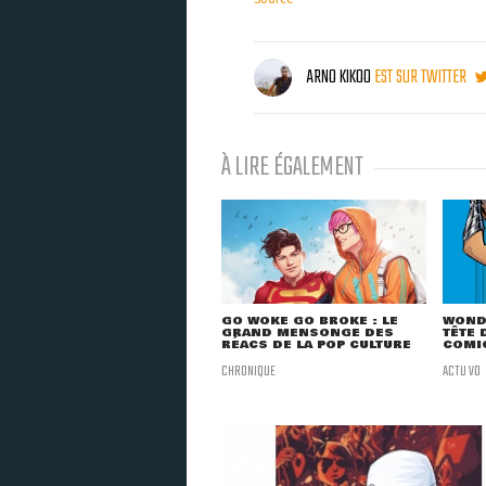
ARNO KIKOO
EST SUR TWITTER
À LIRE ÉGALEMENT
GO WOKE GO BROKE : LE
WOND
GRAND MENSONGE DES
TÊTE 
RÉACS DE LA POP CULTURE
COMIC
CHRONIQUE
ACTU VO