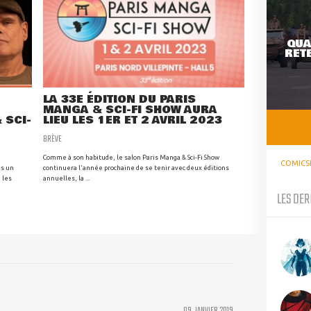
QUA
RETE
LA 33E ÉDITION DU PARIS
MANGA & SCI-FI SHOW AURA
 SCI-
LIEU LES 1ER ET 2 AVRIL 2023
BRÈVE
Comme à son habitude, le salon Paris Manga & Sci-Fi Show
COMICS
as un
continuera l'année prochaine de se tenir avec deux éditions
 les
annuelles, la ...
LES DER
09 JANVIER 2019