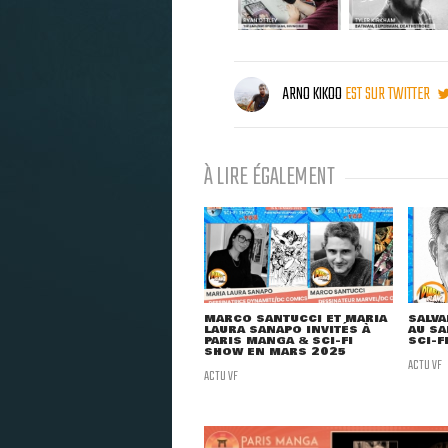
ARNO KIKOO
EST SUR TWITTER
À LIRE ÉGALEMENT
MARCO SANTUCCI ET MARIA
SALVA
LAURA SANAPO INVITÉS À
AU SA
PARIS MANGA & SCI-FI
SCI-F
SHOW EN MARS 2025
ACTU VF
ACTU VF