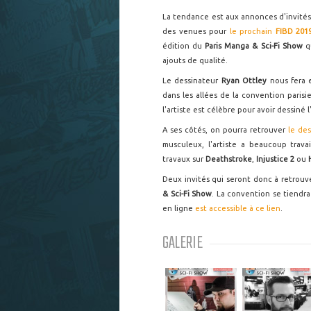
La tendance est aux annonces d'invités
des venues pour
le prochain
FIBD 201
édition du
Paris Manga & Sci-Fi Show
q
ajouts de qualité.
Le dessinateur
Ryan Ottley
nous fera 
dans les allées de la convention par
l'artiste est célèbre pour avoir dessiné 
A ses côtés, on pourra retrouver
le de
musculeux, l'artiste a beaucoup trava
travaux sur
Deathstroke
,
Injustice 2
ou
Deux invités qui seront donc à retrouv
& Sci-Fi Show
. La convention se tiendra 
en ligne
est accessible à ce lien
.
GALERIE