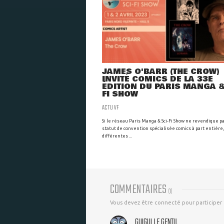
JAMES O'BARR (THE CROW)
INVITÉ COMICS DE LA 33E
ÉDITION DU PARIS MANGA &
FI SHOW
ACTU VF
Si le réseau Paris Manga & Sci-Fi Show ne revendique p
statut de convention spécialisée comics à part entière,
différentes ...
COMMENTAIRES
(
1
)
Vous devez être connecté pour participer
GUIGUI LE GENTIL