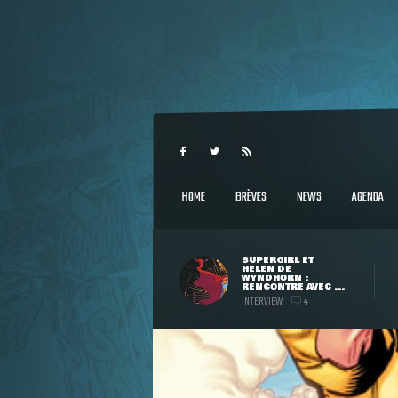
HOME
BRÈVES
NEWS
AGENDA
SUPERGIRL ET
HELEN DE
WYNDHORN :
RENCONTRE AVEC ...
INTERVIEW
4