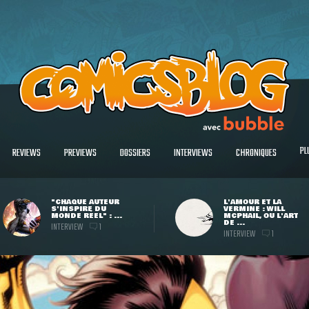
PL
REVIEWS
PREVIEWS
DOSSIERS
INTERVIEWS
CHRONIQUES
"CHAQUE AUTEUR
L'AMOUR ET LA
S'INSPIRE DU
VERMINE : WILL
MONDE RÉEL" : ...
MCPHAIL, OU L'ART
DE ...
INTERVIEW
1
INTERVIEW
1