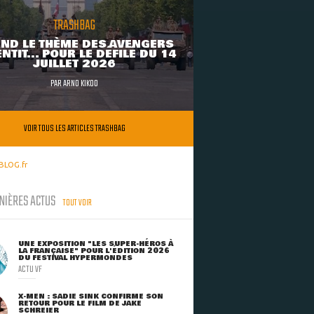
TRASHBAG
ND LE THÈME DES AVENGERS
NTIT... POUR LE DÉFILÉ DU 14
JUILLET 2026
PAR
ARNO KIKOO
VOIR TOUS LES ARTICLES TRASHBAG
BLOG.fr
NIÈRES ACTUS
TOUT VOIR
UNE EXPOSITION "LES SUPER-HÉROS À
LA FRANÇAISE" POUR L'ÉDITION 2026
DU FESTIVAL HYPERMONDES
ACTU VF
X-MEN : SADIE SINK CONFIRME SON
RETOUR POUR LE FILM DE JAKE
SCHREIER