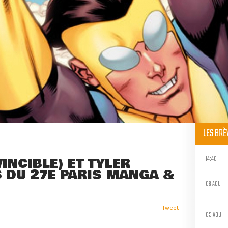
LES BR
14:40
INCIBLE) ET TYLER
S DU 27E PARIS MANGA &
06 AOU
Tweet
05 AOU