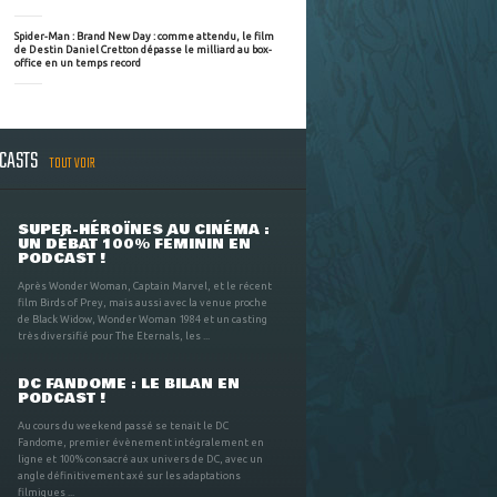
Spider-Man : Brand New Day : comme attendu, le film
de Destin Daniel Cretton dépasse le milliard au box-
office en un temps record
DCASTS
TOUT VOIR
SUPER-HÉROÏNES AU CINÉMA :
UN DÉBAT 100% FÉMININ EN
PODCAST !
Après Wonder Woman, Captain Marvel, et le récent
film Birds of Prey, mais aussi avec la venue proche
de Black Widow, Wonder Woman 1984 et un casting
très diversifié pour The Eternals, les ...
DC FANDOME : LE BILAN EN
PODCAST !
Au cours du weekend passé se tenait le DC
Fandome, premier évènement intégralement en
ligne et 100% consacré aux univers de DC, avec un
angle définitivement axé sur les adaptations
filmiques ...