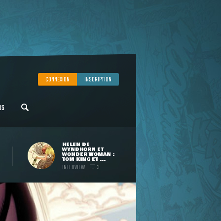
CONNEXION
INSCRIPTION
US
HELEN DE
WYNDHORN ET
WONDER WOMAN :
TOM KING ET ...
INTERVIEW
3