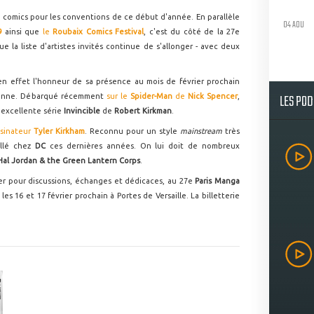
 comics pour les conventions de ce début d'année. En parallèle
04 AOU
9
ainsi que
le
Roubaix Comics Festival
, c'est du côté de la 27e
ue la liste d'artistes invités continue de s'allonger - avec deux
en effet l'honneur de sa présence au mois de février prochain
LES PO
isienne. Débarqué récemment
sur le
Spider-Man
de
Nick Spencer
,
l'excellente série
Invincible
de
Robert Kirkman
.
ssinateur
Tyler Kirkham
. Reconnu pour un style
mainstream
très
illé chez
DC
ces dernières années. On lui doit de nombreux
Hal Jordan & the Green Lantern Corps
.
er pour discussions, échanges et dédicaces, au 27e
Paris Manga
les 16 et 17 février prochain à Portes de Versaille. La billetterie