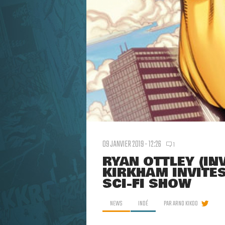
09 JANVIER 2019 - 12:26
1
RYAN OTTLEY (INV
KIRKHAM INVITÉ
SCI-FI SHOW
NEWS
INDÉ
PAR
ARNO KIKOO