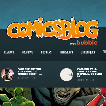
PL
REVIEWS
PREVIEWS
DOSSIERS
INTERVIEWS
CHRONIQUES
"CHAQUE AUTEUR
L'AMOUR ET LA
S'INSPIRE DU
VERMINE : WILL
MONDE RÉEL" : ...
MCPHAIL, OU L'ART
DE ...
INTERVIEW
1
INTERVIEW
1