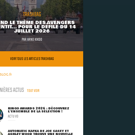
TRASHBAG
ND LE THÈME DES AVENGERS
NTIT... POUR LE DÉFILÉ DU 14
JUILLET 2026
PAR
ARNO KIKOO
VOIR TOUS LES ARTICLES TRASHBAG
BLOG.fr
NIÈRES ACTUS
TOUT VOIR
RINGO AWARDS 2026 : DÉCOUVREZ
L'ENSEMBLE DE LA SÉLECTION !
ACTU VO
AUTOMATIC KAFKA DE JOE CASEY ET
ASHLEY WOOD TROUVE UNE NOUVELLE