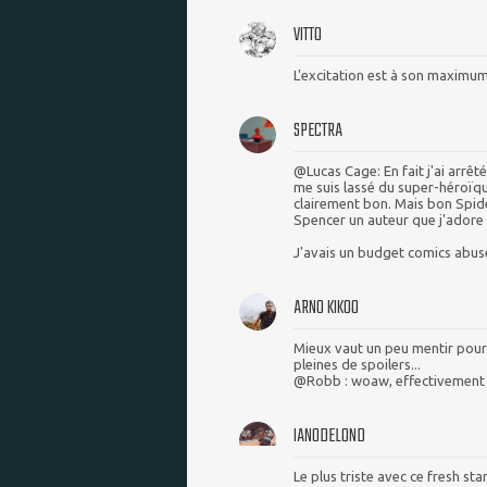
VITTO
L'excitation est à son maximum
SPECTRA
@Lucas Cage: En fait j'ai arrê
me suis lassé du super-héroïq
clairement bon. Mais bon Spide
Spencer un auteur que j'adore 
J'avais un budget comics abusé
ARNO KIKOO
Mieux vaut un peu mentir pour 
pleines de spoilers...
@Robb : woaw, effectivement j'
IAN0DELOND
Le plus triste avec ce fresh sta