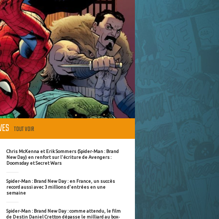
ÈVES
TOUT VOIR
Chris McKenna et Erik Sommers (Spider-Man : Brand
New Day) en renfort sur l'écriture de Avengers :
Doomsday et Secret Wars
Spider-Man : Brand New Day : en France, un succès
record aussi avec 3 millions d'entrées en une
semaine
Spider-Man : Brand New Day : comme attendu, le film
de Destin Daniel Cretton dépasse le milliard au box-