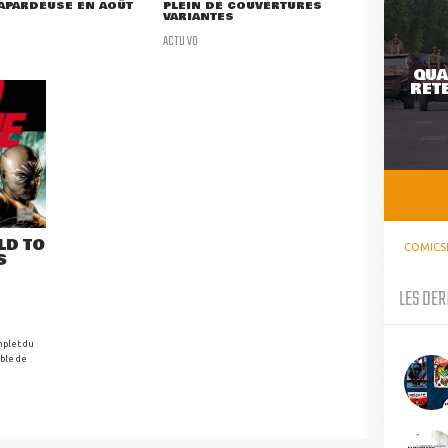
APARDEUSE EN AOÛT
PLEIN DE COUVERTURES
VARIANTES
ACTU VO
QUA
RETE
LD TO
COMICS
S
LES DER
mplet du
ible de