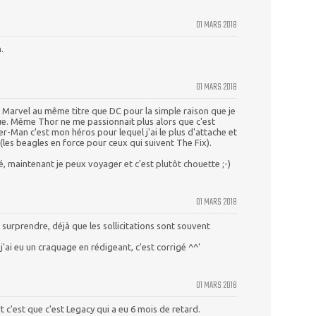
01 MARS 2018
.
01 MARS 2018
té Marvel au même titre que DC pour la simple raison que je
ue. Même Thor ne me passionnait plus alors que c'est
r-Man c'est mon héros pour lequel j'ai le plus d'attache et
(les beagles en force pour ceux qui suivent The Fix).
, maintenant je peux voyager et c'est plutôt chouette ;-)
01 MARS 2018
surprendre, déjà que les sollicitations sont souvent
ai eu un craquage en rédigeant, c'est corrigé ^^'
01 MARS 2018
rt c'est que c'est Legacy qui a eu 6 mois de retard.