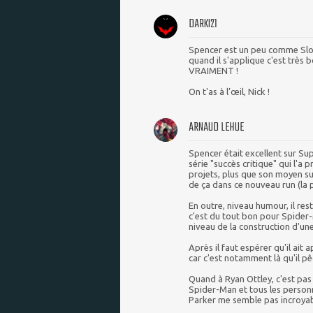
DARKI21
Spencer est un peu comme Slot
quand il s'applique c'est très 
VRAIMENT !
On t'as à l’œil, Nick !
ARNAUD LEHUE
Spencer était excellent sur Su
série "succès critique" qui l'a 
projets, plus que son moyen su
de ça dans ce nouveau run (la
En outre, niveau humour, il res
c'est du tout bon pour Spider
niveau de la construction d'un
Après il faut espérer qu'il ait 
car c'est notamment là qu'il pê
Quand à Ryan Ottley, c'est pas
Spider-Man et tous les personn
Parker me semble pas incroyab