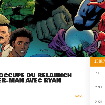
LES BR
11:19
'OCCUPE DU RELAUNCH
ER-MAN AVEC RYAN
05 AOU
Tweet
04 AOU