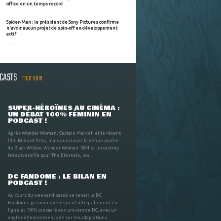
office en un temps record
Spider-Man : le président de Sony Pictures confirme
n'avoir aucun projet de spin-off en développement
actif
DCASTS
TOUT VOIR
SUPER-HÉROÏNES AU CINÉMA :
UN DÉBAT 100% FÉMININ EN
PODCAST !
Après Wonder Woman, Captain Marvel, et le récent
film Birds of Prey, mais aussi avec la venue proche
de Black Widow, Wonder Woman 1984 et un casting
très diversifié pour The Eternals, les ...
DC FANDOME : LE BILAN EN
PODCAST !
Au cours du weekend passé se tenait le DC
Fandome, premier évènement intégralement en
ligne et 100% consacré aux univers de DC, avec un
angle définitivement axé sur les adaptations