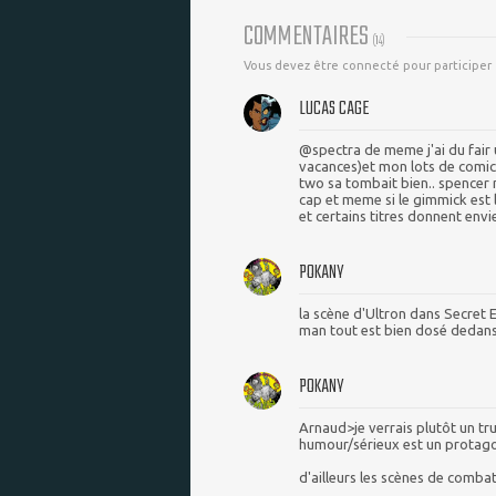
COMMENTAIRES
(
14
)
Vous devez être connecté pour participer
LUCAS CAGE
@spectra de meme j'ai du fair u
vacances)et mon lots de comics
two sa tombait bien.. spencer 
cap et meme si le gimmick est l
et certains titres donnent envi
POKANY
la scène d'Ultron dans Secret 
man tout est bien dosé dedans
POKANY
Arnaud>je verrais plutôt un tru
humour/sérieux est un protagon
d'ailleurs les scènes de comba