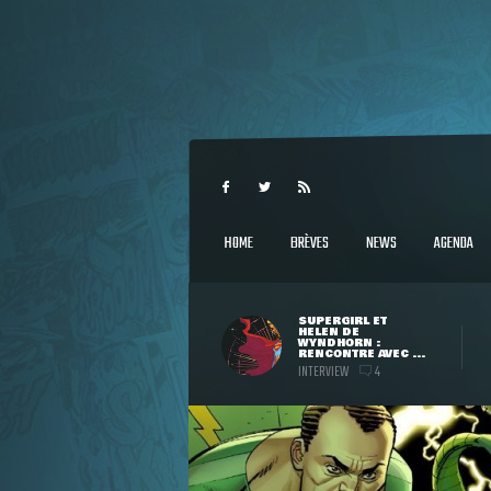
HOME
BRÈVES
NEWS
AGENDA
SUPERGIRL ET
HELEN DE
WYNDHORN :
RENCONTRE AVEC ...
INTERVIEW
4