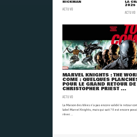
HICKMAN
LA CH
2025
ACTU VO
ACTU VO
MARVEL KNIGHTS : THE WOR
COME : QUELQUES PLANCHE
POUR LE GRAND RETOUR DE
CHRISTOPHER PRIEST ...
ACTU VO
La Maison des Idées n'a pas encore validé le retour co
label Marvel Knights, mais qui sait ? Il est encore poss
rêver. ...