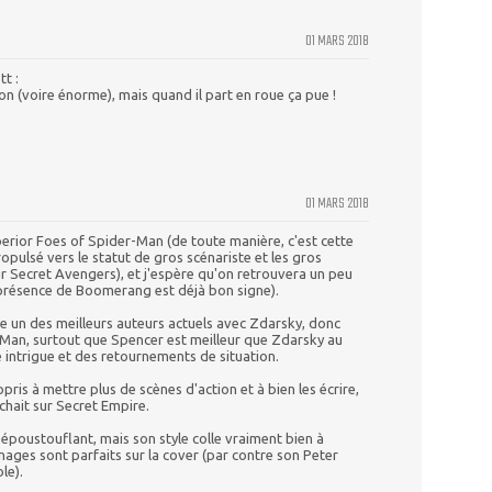
01 MARS 2018
t :
bon (voire énorme), mais quand il part en roue ça pue !
01 MARS 2018
perior Foes of Spider-Man (de toute manière, c'est cette
propulsé vers le statut de gros scénariste et les gros
r Secret Avengers), et j'espère qu'on retrouvera un peu
 présence de Boomerang est déjà bon signe).
te un des meilleurs auteurs actuels avec Zdarsky, donc
-Man, surtout que Spencer est meilleur que Zdarsky au
e intrigue et des retournements de situation.
appris à mettre plus de scènes d'action et à bien les écrire,
chait sur Secret Empire.
 époustouflant, mais son style colle vraiment bien à
ages sont parfaits sur la cover (par contre son Peter
le).