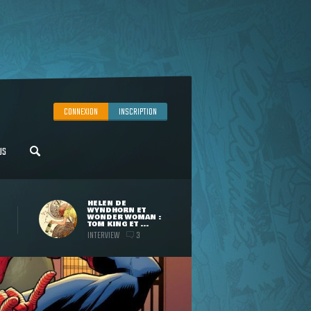
CONNEXION
INSCRIPTION
US
HELEN DE
WYNDHORN ET
WONDER WOMAN :
TOM KING ET ...
INTERVIEW
3