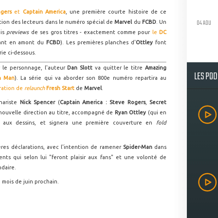
gers
et
Captain America
, une première courte histoire de ce
04 AOU
ition des lecteurs dans le numéro spécial de
Marvel
du
FCBD
. Un
ois
previews
de ses gros titres - exactement comme pour
le
DC
vant en amont du
FCBD
). Les premières planches d'
Ottley
font
rie ci-dessous.
r le personnage, l'auteur
Dan Slott
va quitter le titre
Amazing
LES PO
n Man
). La série qui va aborder son 800e numéro repartira au
ration de
relaunch
Fresh Start
de
Marvel
.
nariste
Nick Spencer
(
Captain America : Steve Rogers
,
Secret
nouvelle direction au titre, accompagné de
Ryan Ottley
(qui en
) aux dessins, et signera une première couverture en
fold
ères déclarations, avec l'intention de ramener
Spider-Man
dans
nts qui selon lui "feront plaisir aux fans" et une volonté de
ndaire.
u mois de juin prochain.