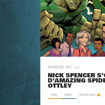
01 MARS 2018 - 16:17
14
NICK SPENCER S
D'AMAZING SPID
OTTLEY
NEWS
MARVEL
PAR
ARNO KIKOO