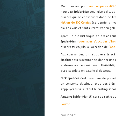
MàJ
: comme pour
ses compères
Aven
nouveau
Spider-Man
sera mise à dispos
numéro qui se constituera donc de tr
Nation
de
DC Comics
(ce dernier arri
plaisir à voir, et sont à retrouver en gale
Après un run historique de dix ans su
Spider-Man
(
pour aller s'occuper d'
Iro
numéro #1 en juin, à l'occasion de
l'opé
Aux commandes, on retrouvera le scé
Empire
) pour s'occuper de donner une 
a désormais terminé avec
Invincible
out
disponible en galerie ci-dessous.
Nick Spencer
s'est livré dans de premi
un contexte classique, avec des éléme
s'appuyer aussi sur tout le casting seco
Amazing Spider-Man #1
sera de sortie a
Source