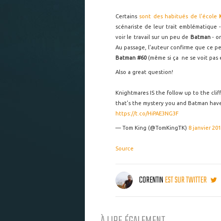
Certains
sont des habitués de l'école
scénariste de leur trait emblématique 
voir le travail sur un peu de
Batman
- o
Au passage, l'auteur confirme que ce pe
Batman #60
(même si ça ne se voit pas 
Also a great question!
Knightmares IS the follow up to the clif
that’s the mystery you and Batman have to
https://t.co/HiPAE3NG3F
— Tom King (@TomKingTK)
8 janvier 20
Source
CORENTIN
EST SUR TWITTER