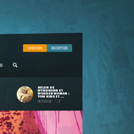
CONNEXION
INSCRIPTION
US
HELEN DE
WYNDHORN ET
WONDER WOMAN :
TOM KING ET ...
INTERVIEW
3