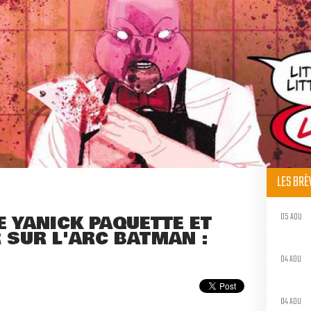
LES BR
05 AOU
 YANICK PAQUETTE ET
SUR L'ARC BATMAN :
04 AOU
04 AOU