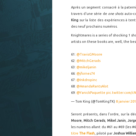
Après un segment consacré à la patern
travers d'une série de
one shots
auto-c
King
sur la liste des expériences à tente
des neuf prochains numéros.
Knightmares is a series of shocking 1 sh
artists on these books are, well, the bes
61:
@TravisGMoore
62:
@MitchGerads
63:
@mikeljanin
66:
@jfornes74
67:
@Inkdropinc
68:
@AmandaRantsAlot
69:
@YanickPaquette
pic.twitter.com/
— Tom King (@TomKingTK)
8 janvier 20
Seront présents, dans l'ordre, sur la d
Moore
,
Mitch Gerads
,
Mikel Janin
,
Jorg
les numéros allant du #61 au #69 (les #
titre
The Flash
, piloté par
Joshua Willia