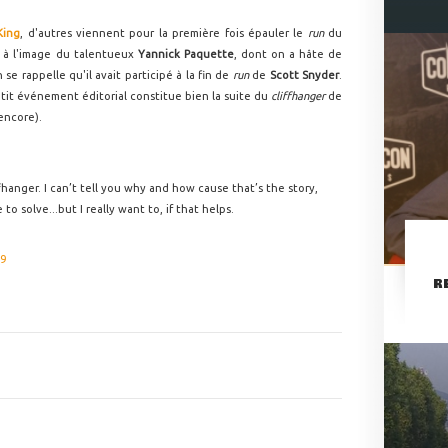
King
, d'autres viennent pour la première fois épauler le
run
du
- à l'image du talentueux
Yannick Paquette
, dont on a hâte de
n se rappelle qu'il avait participé à la fin de
run
de
Scott Snyder
.
tit événement éditorial constitue bien la suite du
cliffhanger
de
encore).
fhanger. I can’t tell you why and how cause that’s the story,
 solve...but I really want to, if that helps.
19
R