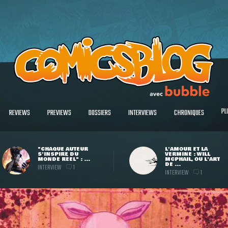
PL
REVIEWS
PREVIEWS
DOSSIERS
INTERVIEWS
CHRONIQUES
"CHAQUE AUTEUR
L'AMOUR ET LA
S'INSPIRE DU
VERMINE : WILL
MONDE RÉEL" : ...
MCPHAIL, OU L'ART
DE ...
INTERVIEW
1
INTERVIEW
1