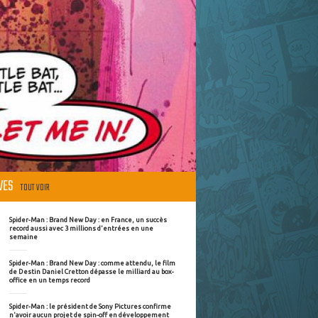
ÈVES
TOUT VOIR
Spider-Man : Brand New Day : en France, un succès
record aussi avec 3 millions d'entrées en une
semaine
Spider-Man : Brand New Day : comme attendu, le film
de Destin Daniel Cretton dépasse le milliard au box-
office en un temps record
Spider-Man : le président de Sony Pictures confirme
n'avoir aucun projet de spin-off en développement