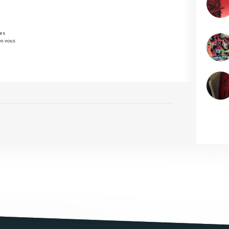
des
on vous