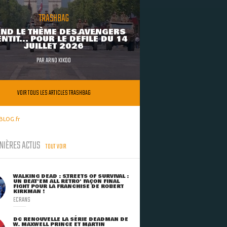
TRASHBAG
ND LE THÈME DES AVENGERS
NTIT... POUR LE DÉFILÉ DU 14
JUILLET 2026
PAR
ARNO KIKOO
VOIR TOUS LES ARTICLES TRASHBAG
BLOG.fr
NIÈRES ACTUS
TOUT VOIR
WALKING DEAD : STREETS OF SURVIVAL :
UN BEAT'EM ALL RÉTRO' FAÇON FINAL
FIGHT POUR LA FRANCHISE DE ROBERT
KIRKMAN !
ECRANS
DC RENOUVELLE LA SÉRIE DEADMAN DE
W. MAXWELL PRINCE ET MARTIN