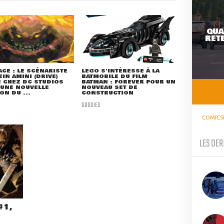
QUA
RETE
ACE : LE SCÉNARISTE
LEGO S'INTÉRESSE À LA
IN AMINI (DRIVE)
BATMOBILE DU FILM
 CHEZ DC STUDIOS
BATMAN : FOREVER POUR UN
 UNE NOUVELLE
NOUVEAU SET DE
ON DU ...
CONSTRUCTION
GOODIES
COMICS
LES DER
#1,