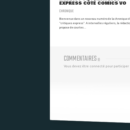
EXPRESS CÔTÉ COMICS VO
CHRONIQUE
Bienvenue dans un nouveau numéro de la chronique 
"critiques express". A intervalles réguliers, la rédacti
propose de courtes ...
COMMENTAIRES
(
0
)
Vous devez être connecté pour participer