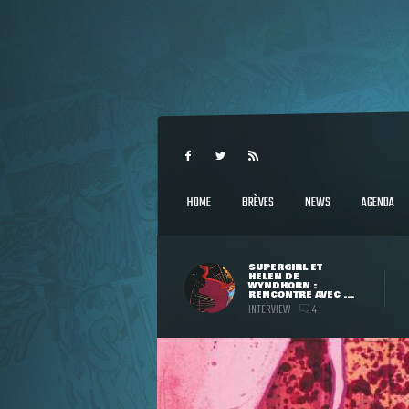
HOME
BRÈVES
NEWS
AGENDA
SUPERGIRL ET
HELEN DE
WYNDHORN :
RENCONTRE AVEC ...
INTERVIEW
4