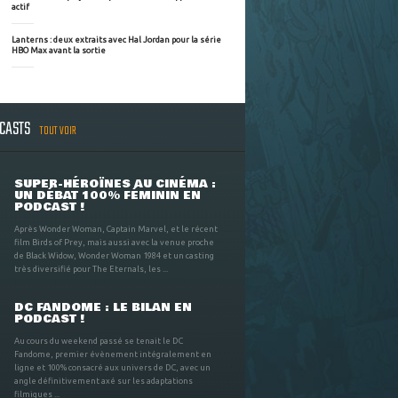
actif
Lanterns : deux extraits avec Hal Jordan pour la série
HBO Max avant la sortie
DCASTS
TOUT VOIR
SUPER-HÉROÏNES AU CINÉMA :
UN DÉBAT 100% FÉMININ EN
PODCAST !
Après Wonder Woman, Captain Marvel, et le récent
film Birds of Prey, mais aussi avec la venue proche
de Black Widow, Wonder Woman 1984 et un casting
très diversifié pour The Eternals, les ...
DC FANDOME : LE BILAN EN
PODCAST !
Au cours du weekend passé se tenait le DC
Fandome, premier évènement intégralement en
ligne et 100% consacré aux univers de DC, avec un
angle définitivement axé sur les adaptations
filmiques ...