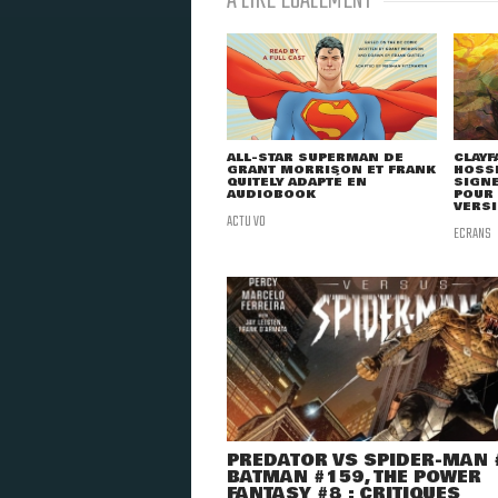
À LIRE ÉGALEMENT
ALL-STAR SUPERMAN DE
CLAYF
GRANT MORRISON ET FRANK
HOSSE
QUITELY ADAPTÉ EN
SIGNE
AUDIOBOOK
POUR
VERSI
ACTU VO
ECRANS
PREDATOR VS SPIDER-MAN 
BATMAN #159, THE POWER
FANTASY #8 : CRITIQUES