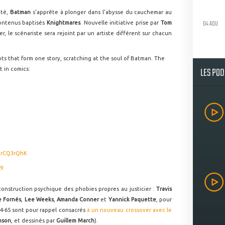
ité,
Batman
s'apprête à plonger dans l'abysse du cauchemar au
04 AOU
ontenus baptisés
Knightmares
. Nouvelle initiative prise par
Tom
r, le scénariste sera rejoint par un artiste différent sur chacun
ots that form one story, scratching at the soul of Batman. The
LES PO
t in comics:
cNrCQ3rQhK
19
éconstruction psychique des phobies propres au justicier :
Travis
e Fornés
,
Lee Weeks
,
Amanda Conner
et
Yannick Paquette
, pour
64-65 sont pour rappel consacrés
à un nouveau crossover avec le
mson
, et dessinés par
Guillem March
).