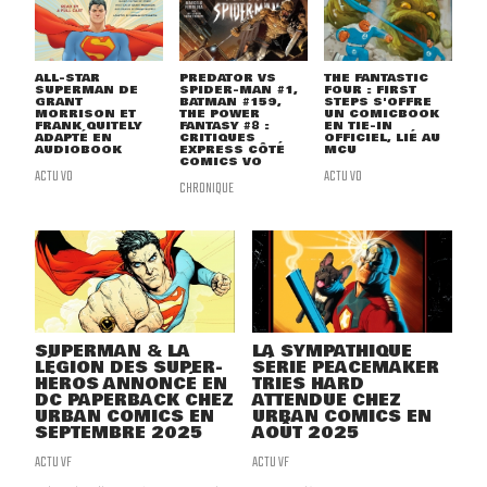
ALL-STAR
PREDATOR VS
THE FANTASTIC
SUPERMAN DE
SPIDER-MAN #1,
FOUR : FIRST
GRANT
BATMAN #159,
STEPS S'OFFRE
MORRISON ET
THE POWER
UN COMICBOOK
FRANK QUITELY
FANTASY #8 :
EN TIE-IN
ADAPTÉ EN
CRITIQUES
OFFICIEL, LIÉ AU
AUDIOBOOK
EXPRESS CÔTÉ
MCU
COMICS VO
ACTU VO
ACTU VO
CHRONIQUE
SUPERMAN & LA
LA SYMPATHIQUE
LÉGION DES SUPER-
SÉRIE PEACEMAKER
HÉROS ANNONCÉ EN
TRIES HARD
DC PAPERBACK CHEZ
ATTENDUE CHEZ
URBAN COMICS EN
URBAN COMICS EN
SEPTEMBRE 2025
AOÛT 2025
ACTU VF
ACTU VF