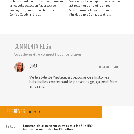
La liste des albums prévus pour enrichir
Vous avez dû remarquer : nous sommes
la nouvelle collection Paperback se
actuellement en pleine année
prolonge de jour en jour chez Urban
Superman avec la sortie imminente du
Comics. Ces dernières ...
film de James Gunn, et cette ...
COMMENTAIRES
(
1
)
Vous devez être connecté pour participer
DIMA
09 DECEMBRE 2018
Vu le style de l'auteur, à l'opposé des histoires
habituelles concernant le personnage, ça peut être
amusant.
LES BRÈVES
TOUT VOIR
08 AOU
Lanterns : deux nouveaux extraits pour la série HBO
Max sur les matinales des Etats-Unis