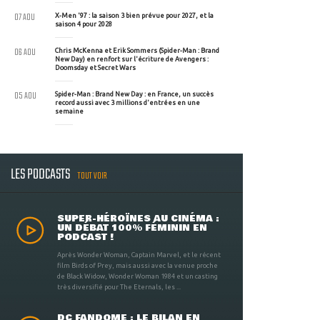
07 AOU
X-Men '97 : la saison 3 bien prévue pour 2027, et la
saison 4 pour 2028
06 AOU
Chris McKenna et Erik Sommers (Spider-Man : Brand
New Day) en renfort sur l'écriture de Avengers :
Doomsday et Secret Wars
05 AOU
Spider-Man : Brand New Day : en France, un succès
record aussi avec 3 millions d'entrées en une
semaine
LES PODCASTS
TOUT VOIR
SUPER-HÉROÏNES AU CINÉMA :
UN DÉBAT 100% FÉMININ EN
PODCAST !
Après Wonder Woman, Captain Marvel, et le récent
film Birds of Prey, mais aussi avec la venue proche
de Black Widow, Wonder Woman 1984 et un casting
très diversifié pour The Eternals, les ...
DC FANDOME : LE BILAN EN