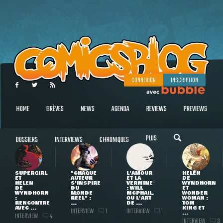
CONNEXION
INSCRIPTION
HOME
BRÈVES
NEWS
AGENDA
REVIEWS
PREVIEWS
PLUS
DOSSIERS
INTERVIEWS
CHRONIQUES
SUPERGIRL
"CHAQUE
L'AMOUR
HELEN
ET
AUTEUR
ET LA
DE
HELEN
S'INSPIRE
VERMINE
WYNDHORN
DE
DU
: WILL
ET
WYNDHORN
MONDE
MCPHAIL,
WONDER
:
RÉEL" :
OU L'ART
WOMAN :
RENCONTRE
...
DE ...
TOM
AVEC ...
KING ET
INTERVIEW
INTERVIEW
1
1
...
INTERVIEW
4
INTERVIEW
3