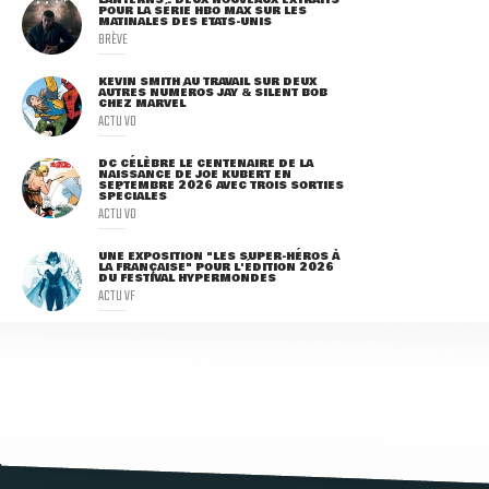
POUR LA SÉRIE HBO MAX SUR LES
MATINALES DES ETATS-UNIS
BRÈVE
KEVIN SMITH AU TRAVAIL SUR DEUX
AUTRES NUMÉROS JAY & SILENT BOB
CHEZ MARVEL
ACTU VO
DC CÉLÈBRE LE CENTENAIRE DE LA
NAISSANCE DE JOE KUBERT EN
SEPTEMBRE 2026 AVEC TROIS SORTIES
SPÉCIALES
ACTU VO
UNE EXPOSITION "LES SUPER-HÉROS À
LA FRANÇAISE" POUR L'ÉDITION 2026
DU FESTIVAL HYPERMONDES
ACTU VF