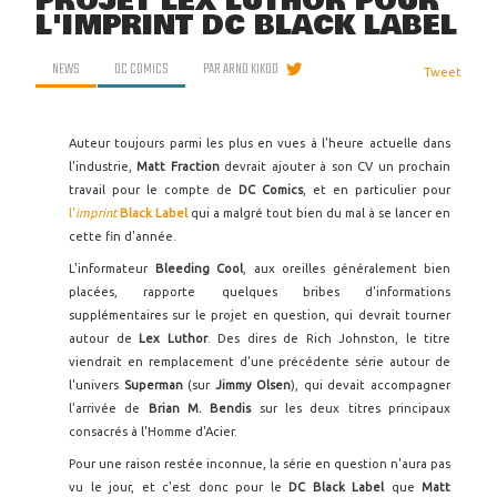
PROJET LEX LUTHOR POUR
L'IMPRINT DC BLACK LABEL
NEWS
DC COMICS
PAR
ARNO KIKOO
Tweet
Auteur toujours parmi les plus en vues à l'heure actuelle dans
l'industrie,
Matt Fraction
devrait ajouter à son CV un prochain
travail pour le compte de
DC Comics
, et en particulier pour
l'
imprint
Black Label
qui a malgré tout bien du mal à se lancer en
cette fin d'année.
L'informateur
Bleeding Cool
, aux oreilles généralement bien
placées, rapporte quelques bribes d'informations
supplémentaires sur le projet en question, qui devrait tourner
autour de
Lex Luthor
. Des dires de Rich Johnston, le titre
viendrait en remplacement d'une précédente série autour de
l'univers
Superman
(sur
Jimmy Olsen
), qui devait accompagner
l'arrivée de
Brian M. Bendis
sur les deux titres principaux
consacrés à l'Homme d'Acier.
Pour une raison restée inconnue, la série en question n'aura pas
vu le jour, et c'est donc pour le
DC Black Label
que
Matt