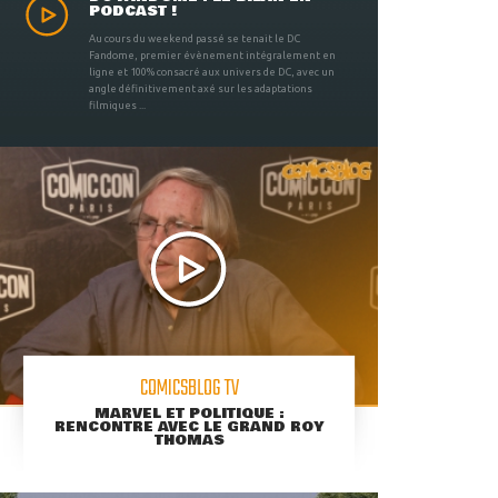
PODCAST !
Au cours du weekend passé se tenait le DC
Fandome, premier évènement intégralement en
ligne et 100% consacré aux univers de DC, avec un
angle définitivement axé sur les adaptations
filmiques ...
COMICSBLOG TV
MARVEL ET POLITIQUE :
RENCONTRE AVEC LE GRAND ROY
THOMAS