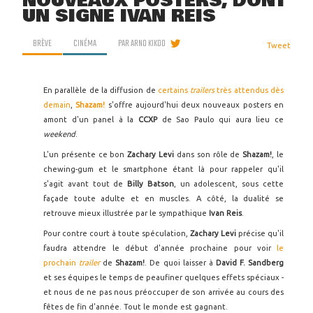
NOUVEAUX POSTERS, DONT
UN SIGNÉ IVAN REIS
BRÈVE
CINÉMA
PAR
ARNO KIKOO
Tweet
En parallèle de la diffusion de
certains
trailers
très attendus dès
demain
,
Shazam!
s'offre aujourd'hui deux nouveaux posters en
amont d'un panel à la
CCXP
de Sao Paulo qui aura lieu ce
weekend
.
L'un présente ce bon
Zachary Levi
dans son rôle de
Shazam!
, le
chewing-gum et le smartphone étant là pour rappeler qu'il
s'agit avant tout de
Billy Batson
, un adolescent, sous cette
façade toute adulte et en muscles. A côté, la dualité se
retrouve mieux illustrée par le sympathique
Ivan Reis
.
Pour contre court à toute spéculation,
Zachary Levi
précise qu'il
faudra attendre le début d'année prochaine pour voir
le
prochain
trailer
de
Shazam!
. De quoi laisser à
David F. Sandberg
et ses équipes le temps de peaufiner quelques effets spéciaux -
et nous de ne pas nous préoccuper de son arrivée au cours des
fêtes de fin d'année. Tout le monde est gagnant.