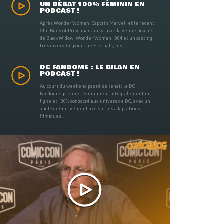
UN DÉBAT 100% FÉMININ EN
PODCAST !
Après Wonder Woman, Captain Marvel, et le récent
film Birds of Prey, mais aussi avec la venue proche
de Black Widow, Wonder Woman 1984 et un casting
très diversifié pour The Eternals, les ...
DC FANDOME : LE BILAN EN
PODCAST !
Au cours du weekend passé se tenait le DC
Fandome, premier évènement intégralement en
ligne et 100% consacré aux univers de DC, avec un
angle définitivement axé sur les adaptations
filmiques ...