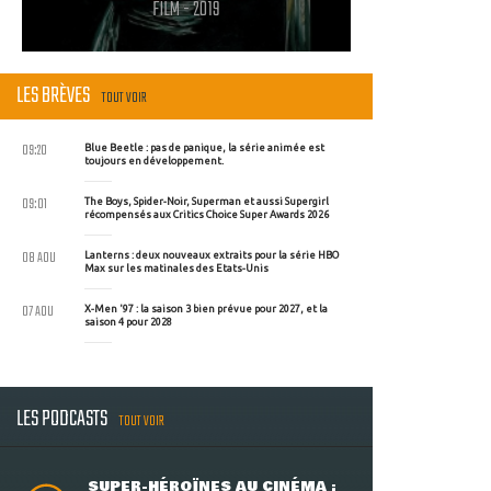
FILM - 2019
LES BRÈVES
TOUT VOIR
09:20
Blue Beetle : pas de panique, la série animée est
toujours en développement.
09:01
The Boys, Spider-Noir, Superman et aussi Supergirl
récompensés aux Critics Choice Super Awards 2026
08 AOU
Lanterns : deux nouveaux extraits pour la série HBO
Max sur les matinales des Etats-Unis
07 AOU
X-Men '97 : la saison 3 bien prévue pour 2027, et la
saison 4 pour 2028
LES PODCASTS
TOUT VOIR
SUPER-HÉROÏNES AU CINÉMA :