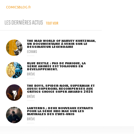
COMICSBLOG.fr
LES DERNIÈRES ACTUS
TOUT VOIR
THE MAD WORLD OF HARVEY KURTZMAN,
UN DOCUMENTAIRE À VENIR SUR LE
DESSINATEUR LÉGENDAIRE
ECRANS
BLUE BEETLE : PAS DE PANIQUE, LA
SÉRIE ANIMÉE EST TOUJOURS EN
DÉVELOPPEMENT.
BRÈVE
THE BOYS, SPIDER-NOIR, SUPERMAN ET
AUSSI SUPERGIRL RÉCOMPENSÉS AUX
CRITICS CHOICE SUPER AWARDS 2026
BRÈVE
LANTERNS : DEUX NOUVEAUX EXTRAITS
POUR LA SÉRIE HBO MAX SUR LES
MATINALES DES ETATS-UNIS
BRÈVE