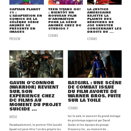
CAPTAIN PLANET
TEEN TITANS GO!
LA JUSTICE
#1 :
: BIENTÔT UN
AMÉRICAINE
L'ADAPTATION EN
NOUVEAU FILM
REJETTE LA
COMICS DE LA
D'ANIMATION
PLAINTE DES
CÉLÈBRE SÉRIE
POUR LA SÉRIE
HÉRITIERS DE
ANIMÉE SE
ANIMÉE CHEZ DC
JOE SHUSTER
PRÉSENTE EN
STUDIOS ?
CONCERNANT LES
IMAGES
DROITS DE ...
ECRANS
PREVIEW
ECRANS
GAVIN O'CONNOR
BATGIRL : UNE SCÈNE
(WARRIOR) REVIENT
DE COMBAT ISSUE
SUR SON
DU FILM AVORTÉ DE
EXPÉRIENCE CHEZ
WARNER BROS. FUITE
DC FILMS AU
SUR LA TOILE
MOMENT DU PROJET
ECRANS
SUICIDE ...
BRÈVE
Sur le web, le souvenir du grand ménage
de printemps organisé par David
Paradoxalement, le premier film Suicide
Zaslav et les équipes du groupe
Squad est peut-être l'un des projets les
Discovery Inc., au moment de ...