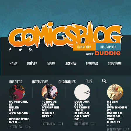
CONNEXION
INSCRIPTION
HOME
BRÈVES
NEWS
AGENDA
REVIEWS
PREVIEWS
PLUS
DOSSIERS
INTERVIEWS
CHRONIQUES
SUPERGIRL
"CHAQUE
L'AMOUR
HELEN
ET
AUTEUR
ET LA
DE
HELEN
S'INSPIRE
VERMINE
WYNDHORN
DE
DU
: WILL
ET
WYNDHORN
MONDE
MCPHAIL,
WONDER
:
RÉEL" :
OU L'ART
WOMAN :
RENCONTRE
...
DE ...
TOM
AVEC ...
KING ET
INTERVIEW
INTERVIEW
1
1
...
INTERVIEW
4
INTERVIEW
3