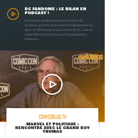
DC FANDOME : LE BILAN EN
PODCAST !
Au cours du weekend passé se tenait le DC
Fandome, premier évènement intégralement en
ligne et 100% consacré aux univers de DC, avec un
angle définitivement axé sur les adaptations
filmiques ...
COMICSBLOG TV
MARVEL ET POLITIQUE :
RENCONTRE AVEC LE GRAND ROY
THOMAS