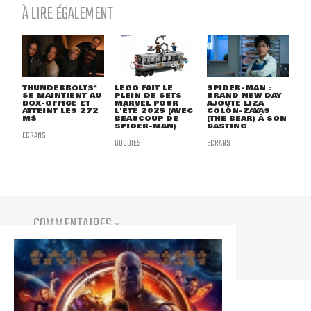
À LIRE ÉGALEMENT
THUNDERBOLTS*
LEGO FAIT LE
SPIDER-MAN :
SE MAINTIENT AU
PLEIN DE SETS
BRAND NEW DAY
BOX-OFFICE ET
MARVEL POUR
AJOUTE LIZA
ATTEINT LES 272
L'ÉTÉ 2025 (AVEC
COLÓN-ZAYAS
M$
BEAUCOUP DE
(THE BEAR) À SON
SPIDER-MAN)
CASTING
ECRANS
GOODIES
ECRANS
COMMENTAIRES
(
0
)
Vous devez être connecté pour participer