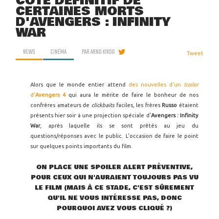
CÔTÉ DÉFINITIF DE
CERTAINES MORTS
D'AVENGERS : INFINITY
WAR
NEWS
CINÉMA
PAR
ARNO KIKOO
Tweet
Alors que le monde entier attend
des nouvelles d'un
trailer
d'
Avengers 4
qui aura le mérite de faire le bonheur de nos
confrères amateurs de
clickbaits
faciles, les frères
Russo
étaient
présents hier soir à une projection spéciale d'
Avengers : Infinity
War
, après laquelle ils se sont prêtés au jeu du
questions/réponses avec le public. L'occasion de faire le point
sur quelques points importants du film.
ON PLACE UNE SPOILER ALERT PRÉVENTIVE,
POUR CEUX QUI N'AURAIENT TOUJOURS PAS VU
LE FILM (MAIS À CE STADE, C'EST SÛREMENT
QU'IL NE VOUS INTÉRESSE PAS, DONC
POURQUOI AVEZ VOUS CLIQUÉ ?)