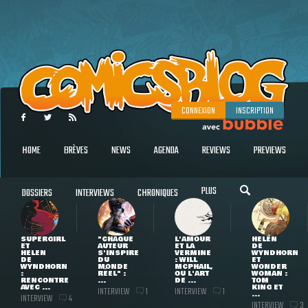
CONNEXION
INSCRIPTION
HOME
BRÈVES
NEWS
AGENDA
REVIEWS
PREVIEWS
PLUS
DOSSIERS
INTERVIEWS
CHRONIQUES
SUPERGIRL
"CHAQUE
L'AMOUR
HELEN
ET
AUTEUR
ET LA
DE
HELEN
S'INSPIRE
VERMINE
WYNDHORN
DE
DU
: WILL
ET
WYNDHORN
MONDE
MCPHAIL,
WONDER
:
RÉEL" :
OU L'ART
WOMAN :
RENCONTRE
...
DE ...
TOM
AVEC ...
KING ET
INTERVIEW
INTERVIEW
1
1
...
INTERVIEW
4
INTERVIEW
3