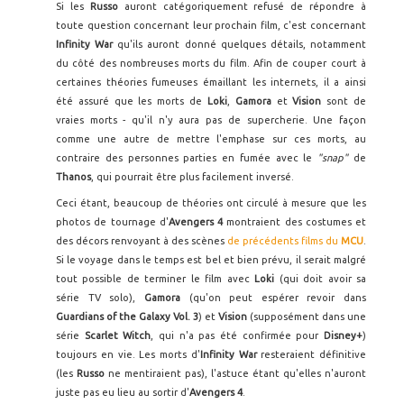
Si les
Russo
auront catégoriquement refusé de répondre à
toute question concernant leur prochain film, c'est concernant
Infinity War
qu'ils auront donné quelques détails, notamment
du côté des nombreuses morts du film. Afin de couper court à
certaines théories fumeuses émaillant les internets, il a ainsi
été assuré que les morts de
Loki
,
Gamora
et
Vision
sont de
vraies morts - qu'il n'y aura pas de supercherie. Une façon
comme une autre de mettre l'emphase sur ces morts, au
contraire des personnes parties en fumée avec le
"snap"
de
Thanos
, qui pourrait être plus facilement inversé.
Ceci étant, beaucoup de théories ont circulé à mesure que les
photos de tournage d'
Avengers 4
montraient des costumes et
des décors renvoyant à des scènes
de précédents films du
MCU
.
Si le voyage dans le temps est bel et bien prévu, il serait malgré
tout possible de terminer le film avec
Loki
(qui doit avoir sa
série TV solo),
Gamora
(qu'on peut espérer revoir dans
Guardians of the Galaxy Vol. 3
) et
Vision
(supposément dans une
série
Scarlet Witch
, qui n'a pas été confirmée pour
Disney+
)
toujours en vie. Les morts d'
Infinity War
resteraient définitive
(les
Russo
ne mentiraient pas), l'astuce étant qu'elles n'auront
juste pas eu lieu au sortir d'
Avengers 4
.