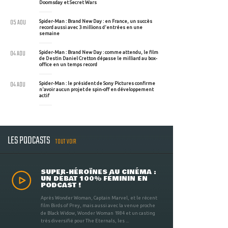
Doomsday et Secret Wars
05 AOU
Spider-Man : Brand New Day : en France, un succès
record aussi avec 3 millions d'entrées en une
semaine
04 AOU
Spider-Man : Brand New Day : comme attendu, le film
de Destin Daniel Cretton dépasse le milliard au box-
office en un temps record
04 AOU
Spider-Man : le président de Sony Pictures confirme
n'avoir aucun projet de spin-off en développement
actif
LES PODCASTS
TOUT VOIR
SUPER-HÉROÏNES AU CINÉMA :
UN DÉBAT 100% FÉMININ EN
PODCAST !
Après Wonder Woman, Captain Marvel, et le récent
film Birds of Prey, mais aussi avec la venue proche
de Black Widow, Wonder Woman 1984 et un casting
très diversifié pour The Eternals, les ...