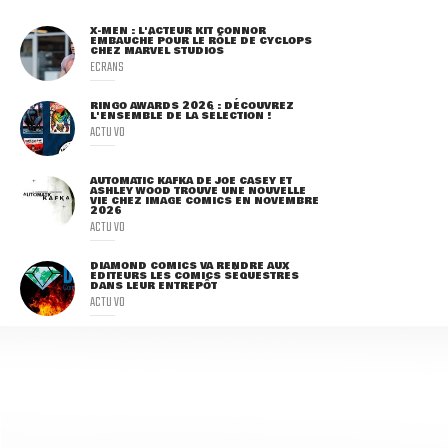
X-MEN : L'ACTEUR KIT CONNOR
EMBAUCHÉ POUR LE RÔLE DE CYCLOPS
CHEZ MARVEL STUDIOS
ECRANS
RINGO AWARDS 2026 : DÉCOUVREZ
L'ENSEMBLE DE LA SÉLECTION !
ACTU VO
AUTOMATIC KAFKA DE JOE CASEY ET
ASHLEY WOOD TROUVE UNE NOUVELLE
VIE CHEZ IMAGE COMICS EN NOVEMBRE
2026
ACTU VO
DIAMOND COMICS VA RENDRE AUX
ÉDITEURS LES COMICS SÉQUESTRÉS
DANS LEUR ENTREPÔT
ACTU VO