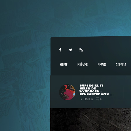
HOME
BRÈVES
NEWS
AGENDA
SUPERGIRL ET
HELEN DE
WYNDHORN :
RENCONTRE AVEC ...
INTERVIEW
4