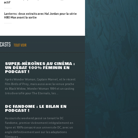
actif
Lanterns : deux extraits avec Hal Jordan pour la série
HBO Max avant la sortie
DCASTS
TOUT VOIR
SUPER-HÉROÏNES AU CINÉMA :
UN DÉBAT 100% FÉMININ EN
PODCAST !
Après Wonder Woman, Captain Marvel, et le récent
film Birds of Prey, mais aussi avec la venue proche
de Black Widow, Wonder Woman 1984 et un casting
très diversifié pour The Eternals, les ...
DC FANDOME : LE BILAN EN
PODCAST !
Au cours du weekend passé se tenait le DC
Fandome, premier évènement intégralement en
ligne et 100% consacré aux univers de DC, avec un
angle définitivement axé sur les adaptations
filmiques ...