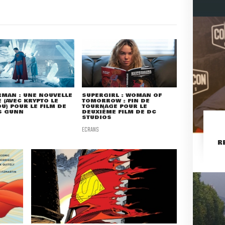
MAN : UNE NOUVELLE
SUPERGIRL : WOMAN OF
 (AVEC KRYPTO LE
TOMORROW : FIN DE
U) POUR LE FILM DE
TOURNAGE POUR LE
S GUNN
DEUXIÈME FILM DE DC
STUDIOS
ECRANS
R