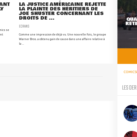
RANT
LA JUSTICE AMÉRICAINE REJETTE
LY
LA PLAINTE DES HÉRITIERS DE
JOE SHUSTER CONCERNANT LES
DROITS DE ...
QUA
RETE
ECRANS
mics se
ant
Comme une impression de déjà vu. Une nouvelle fois, le groupe
Warner Bros. a obtenu gain de cause dans une affaire relative à
la ...
COMICS
LES DER