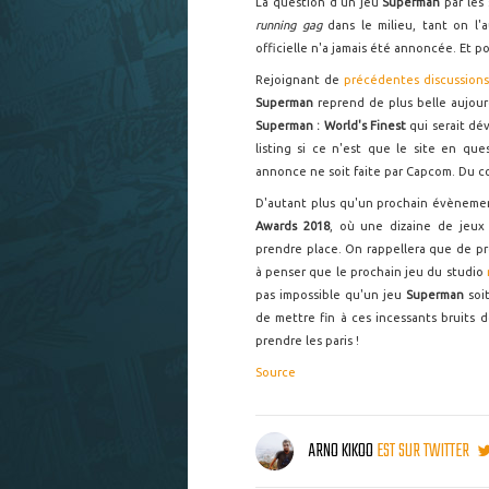
La question d'un jeu
Superman
par les
running gag
dans le milieu, tant on l'
officielle n'a jamais été annoncée. Et p
Rejoignant de
précédentes discussion
Superman
reprend de plus belle aujour
Superman : World's Finest
qui serait d
listing si ce n'est que le site en que
annonce ne soit faite par Capcom. Du cou
D'autant plus qu'un prochain évènemen
Awards 2018
, où une dizaine de jeux
prendre place. On rappellera que de 
à penser que le prochain jeu du studio
pas impossible qu'un jeu
Superman
soi
de mettre fin à ces incessants bruits
prendre les paris !
Source
ARNO KIKOO
EST SUR TWITTER