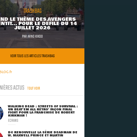
TRASHBAG
ND LE THÈME DES AVENGERS
NTIT... POUR LE DÉFILÉ DU 14
JUILLET 2026
PAR
ARNO KIKOO
VOIR TOUS LES ARTICLES TRASHBAG
BLOG.fr
NIÈRES ACTUS
TOUT VOIR
WALKING DEAD : STREETS OF SURVIVAL :
UN BEAT'EM ALL RÉTRO' FAÇON FINAL
FIGHT POUR LA FRANCHISE DE ROBERT
KIRKMAN !
ECRANS
DC RENOUVELLE LA SÉRIE DEADMAN DE
W. MAXWELL PRINCE ET MARTIN