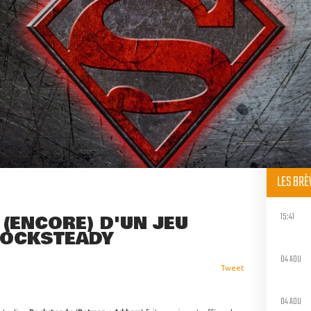
LES BR
15:41
 (ENCORE) D'UN JEU
ROCKSTEADY
04 AOU
Tweet
04 AOU