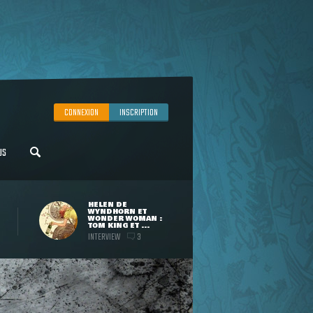
CONNEXION
INSCRIPTION
US
HELEN DE
WYNDHORN ET
WONDER WOMAN :
TOM KING ET ...
INTERVIEW
3