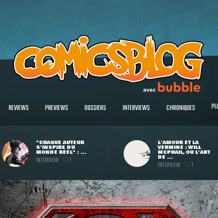
PL
REVIEWS
PREVIEWS
DOSSIERS
INTERVIEWS
CHRONIQUES
"CHAQUE AUTEUR
L'AMOUR ET LA
S'INSPIRE DU
VERMINE : WILL
MONDE RÉEL" : ...
MCPHAIL, OU L'ART
DE ...
INTERVIEW
1
INTERVIEW
1