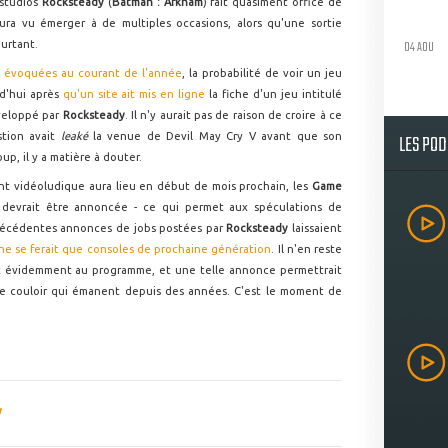
 studios
Rocksteady
(
Batman : Arkham
) fait quasiment office de
aura vu émerger à de multiples occasions, alors qu'une sortie
04 AOU
ourtant.
s évoquées au courant de l'année
, la probabilité de voir un jeu
d'hui après
qu'un site ait mis en ligne
la fiche d'un jeu intitulé
éveloppé par
Rocksteady
. Il n'y aurait pas de raison de croire à ce
LES PO
stion avait
leaké
la venue de Devil May Cry V avant que son
p, il y a matière à douter.
t vidéoludique aura lieu en début de mois prochain, les
Game
 devrait être annoncée - ce qui permet aux spéculations de
précédentes annonces de jobs postées par
Rocksteady
laissaient
ne se ferait que consoles de prochaine génération
. Il n'en reste
t évidemment au programme, et une telle annonce permettrait
 de couloir qui émanent depuis des années. C'est le moment de