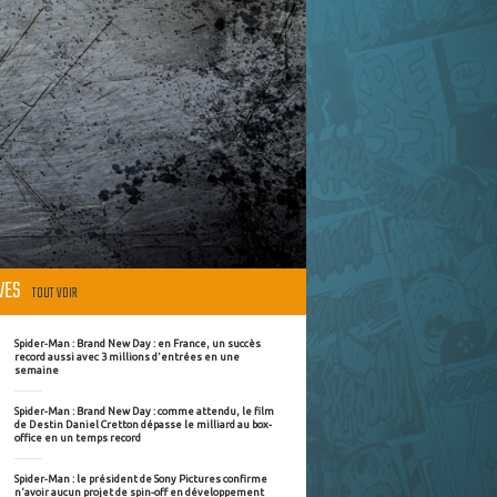
ÈVES
TOUT VOIR
Spider-Man : Brand New Day : en France, un succès
record aussi avec 3 millions d'entrées en une
semaine
Spider-Man : Brand New Day : comme attendu, le film
de Destin Daniel Cretton dépasse le milliard au box-
office en un temps record
Spider-Man : le président de Sony Pictures confirme
n'avoir aucun projet de spin-off en développement