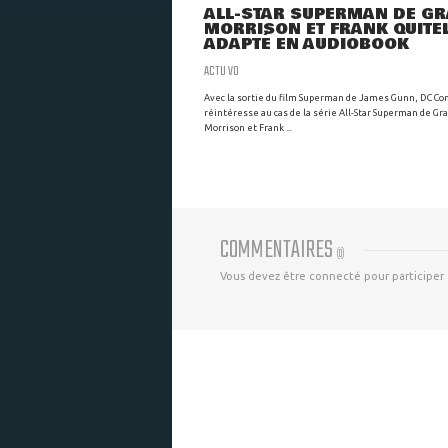
ALL-STAR SUPERMAN DE G
MORRISON ET FRANK QUITE
ADAPTÉ EN AUDIOBOOK
ACTU VO
Avec la sortie du film Superman de James Gunn, DC Co
réintéresse au cas de la série All-Star Superman de Gr
Morrison et Frank ...
COMMENTAIRES
(
0
)
Vous devez être connecté pour participer