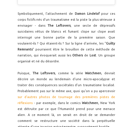
Symboliquement, l'attachement de
Damon Lindelof
pour ces
corps fictifs nés d'un traumatisme est la piste la plus sérieuse à
envisager - dans
The Leftovers
, une secte de dépressifs
suicidaires vêtus de blancs et fumant clope sur clope avait
interrogé une bonne partie de la première saison. Que
voulaient-ils ? Qui étaient-ils ? Sur la ligne d'arrivée, les "
Guilty
Remnants
" pourraient être le brouillon de cette méthode de
narration, qui évoquerait aussi les
Others
de
Lost
. Un groupe
organisé et né du désordre.
Puisque,
The Leftovers
, comme la série
Watchmen
, devrait
décrire un monde au lendemain d'une micro-apocalypse et
traiter des conséquences sociétales d'un traumatisme localisé.
Probablement pas sur le même axe, quoi qu'on a pu apercevoir
sur d'autres photos de tournage des premières pistes de
réflexions
- par exemple, dans le comics
Watchmen
, New York
est détruite par ce que l'Humanité prend pour une menace
alien. A ce moment là, on serait en droit de se demander
comment se restructure une société dans la perpétuelle
attente d'une invasion extra-terrestre, supposément hostile.