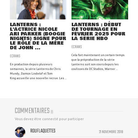
LANTERNS :
LANTERNS : DÉBUT
L'ACTRICE NICOLE
DE TOURNAGE EN
ARI PARKER (BOOGIE
FÉVRIER 2025 POUR
NIGHTS) SIGNE POUR
LA SÉRIE HBO
LE RÔLE DE LA MÈRE
ECRANS
DE JOHN ...
ECRANS
Cela fait maintenant un certain temps
que la préproduction de la série
En production depuis plusieurs
Lanterns suit son cours depuis les
semaines, la série Lanterns de Chris
coulisses de DC Studios, Warner ...
Mundy, Damon Lindelof et Tom
King accueille une nouvelle recrue. Les ...
COMMENTAIRES
(
1
)
Vous devez être connecté pour participer
ROUFLAQUETTES
21 NOVEMBRE 2018