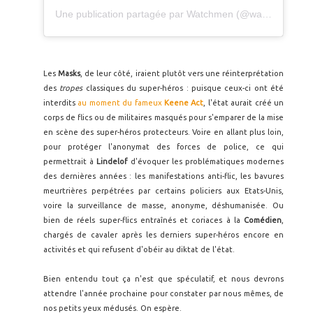
Une publication partagée par
Watchmen
(@watchmen) le
Les
Masks
, de leur côté, iraient plutôt vers une réinterprétation
des
tropes
classiques du super-héros : puisque ceux-ci ont été
interdits
au moment du fameux
Keene Act
, l'état aurait créé un
corps de flics ou de militaires masqués pour s'emparer de la mise
en scène des super-héros protecteurs. Voire en allant plus loin,
pour protéger l'anonymat des forces de police, ce qui
permettrait à
Lindelof
d'évoquer les problématiques modernes
des dernières années : les manifestations anti-flic, les bavures
meurtrières perpétrées par certains policiers aux Etats-Unis,
voire la surveillance de masse, anonyme, déshumanisée. Ou
bien de réels super-flics entraînés et coriaces à la
Comédien
,
chargés de cavaler après les derniers super-héros encore en
activités et qui refusent d'obéir au diktat de l'état.
Bien entendu tout ça n'est que spéculatif, et nous devrons
attendre l'année prochaine pour constater par nous mêmes, de
nos petits yeux médusés. On espère.