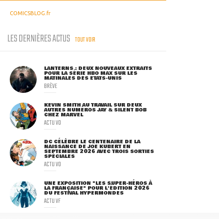
COMICSBLOG.fr
LES DERNIÈRES ACTUS
TOUT VOIR
LANTERNS : DEUX NOUVEAUX EXTRAITS
POUR LA SÉRIE HBO MAX SUR LES
MATINALES DES ETATS-UNIS
BRÈVE
KEVIN SMITH AU TRAVAIL SUR DEUX
AUTRES NUMÉROS JAY & SILENT BOB
CHEZ MARVEL
ACTU VO
DC CÉLÈBRE LE CENTENAIRE DE LA
NAISSANCE DE JOE KUBERT EN
SEPTEMBRE 2026 AVEC TROIS SORTIES
SPÉCIALES
ACTU VO
UNE EXPOSITION "LES SUPER-HÉROS À
LA FRANÇAISE" POUR L'ÉDITION 2026
DU FESTIVAL HYPERMONDES
ACTU VF