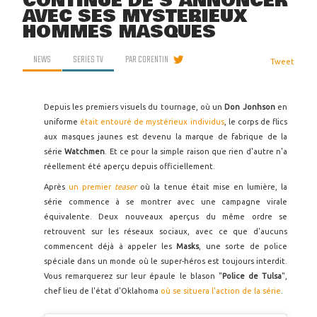
CONTINUE DE S'ANNONCER
AVEC SES MYSTÉRIEUX
HOMMES MASQUÉS
NEWS
SERIES TV
PAR
CORENTIN
Tweet
Depuis les premiers visuels du tournage, où un
Don Jonhson
en
uniforme
était entouré de mystérieux individus
, le corps de flics
aux masques jaunes est devenu la marque de fabrique de la
série
Watchmen
. Et ce pour la simple raison que rien d'autre n'a
réellement été aperçu depuis officiellement.
Après
un premier
teaser
où la tenue était mise en lumière, la
série commence à se montrer avec une campagne virale
équivalente. Deux nouveaux aperçus du même ordre se
retrouvent sur les réseaux sociaux, avec ce que d'aucuns
commencent déjà à appeler les
Masks
, une sorte de police
spéciale dans un monde où le super-héros est toujours interdit.
Vous remarquerez sur leur épaule le blason "
Police de Tulsa
",
chef lieu de l'état d'Oklahoma
où se situera l'action de la série
.