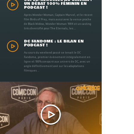
UN DÉBAT 100% FÉMININ EN
PODCAST !
Après Wonder Woman, Captain Marvel, et le récent
film Birds of Prey, mais aussi avec la venue proche
de Black Widow, Wonder Woman 1984 et un casting
très diversifié pour The Eternals, les ...
DC FANDOME : LE BILAN EN
PODCAST !
Au cours du weekend passé se tenait le DC
Fandome, premier évènement intégralement en
ligne et 100% consacré aux univers de DC, avec un
angle définitivement axé sur les adaptations
filmiques ...