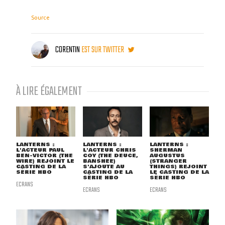
Source
CORENTIN
EST SUR TWITTER
À LIRE ÉGALEMENT
LANTERNS :
LANTERNS :
LANTERNS :
L'ACTEUR PAUL
L'ACTEUR CHRIS
SHERMAN
BEN-VICTOR (THE
COY (THE DEUCE,
AUGUSTUS
WIRE) REJOINT LE
BANSHEE)
(STRANGER
CASTING DE LA
S'AJOUTE AU
THINGS) REJOINT
SÉRIE HBO
CASTING DE LA
LE CASTING DE LA
SÉRIE HBO
SÉRIE HBO
ECRANS
ECRANS
ECRANS