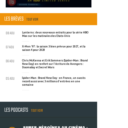
LES BRÈVES
TOUT VOIR
08 AOU
Lanterns : deux nouveaux extraits pour la série HBO
Max sur les matinales des Etats-Unis
07 AOU
X-Men '97 : la saison 3 bien prévue pour 2027, et la
saison 4 pour 2028
06 AOU
Chris McKenna et Erik Sommers (Spider-Man : Brand
New Day) en renfort sur l'écriture de Avengers :
Doomsday et Secret Wars
05 AOU
Spider-Man : Brand New Day : en France, un succès
record aussi avec 3 millions d'entrées en une
semaine
LES PODCASTS
TOUT VOIR
SUPER-HÉROÏNES AU CINÉMA :