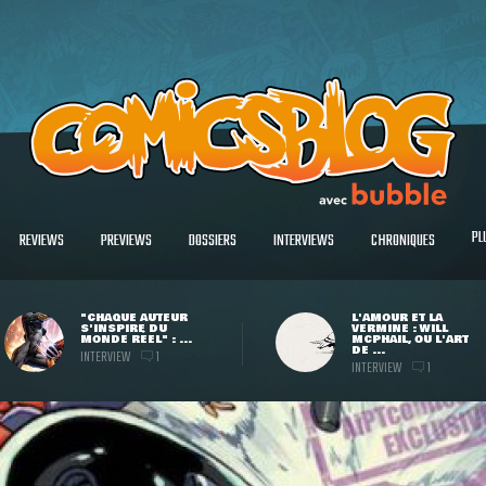
PL
REVIEWS
PREVIEWS
DOSSIERS
INTERVIEWS
CHRONIQUES
"CHAQUE AUTEUR
L'AMOUR ET LA
S'INSPIRE DU
VERMINE : WILL
MONDE RÉEL" : ...
MCPHAIL, OU L'ART
DE ...
INTERVIEW
1
INTERVIEW
1