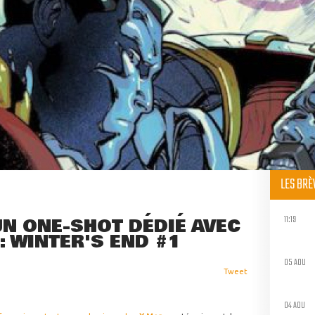
LES BR
11:19
UN ONE-SHOT DÉDIÉ AVEC
 WINTER'S END #1
05 AOU
Tweet
04 AOU