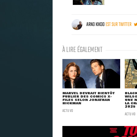
ARNO KIKOO
EST SUR TWITTER
À LIRE ÉGALEMENT
MARVEL DEVRAIT BIENTÔT
BLACK
PUBLIER DES COMICS X-
WILSO
FILES SELON JONATHAN
UNE N
HICKMAN
LA CH
2025
ACTU VO
ACTU VO