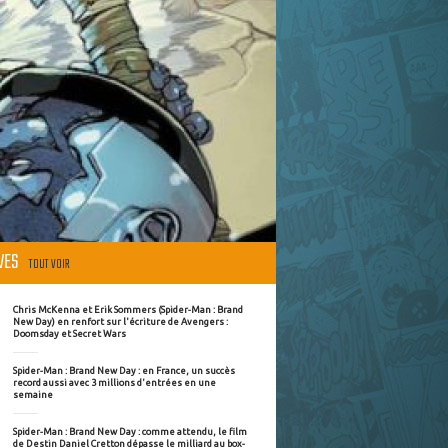
ÈVES
TOUT VOIR
Chris McKenna et Erik Sommers (Spider-Man : Brand
New Day) en renfort sur l'écriture de Avengers :
Doomsday et Secret Wars
Spider-Man : Brand New Day : en France, un succès
record aussi avec 3 millions d'entrées en une
semaine
Spider-Man : Brand New Day : comme attendu, le film
de Destin Daniel Cretton dépasse le milliard au box-