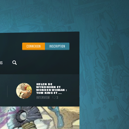
CONNEXION
INSCRIPTION
US
HELEN DE
WYNDHORN ET
WONDER WOMAN :
TOM KING ET ...
INTERVIEW
3