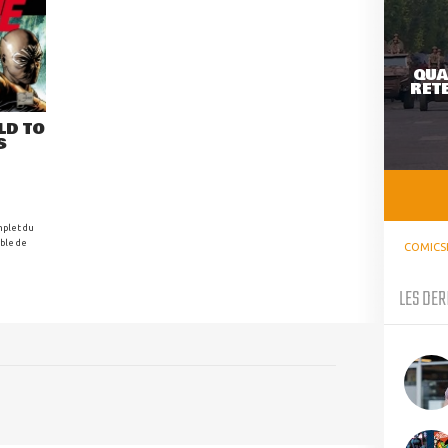
QUA
RETE
LD TO
S
mplet du
ible de
COMICS
LES DER