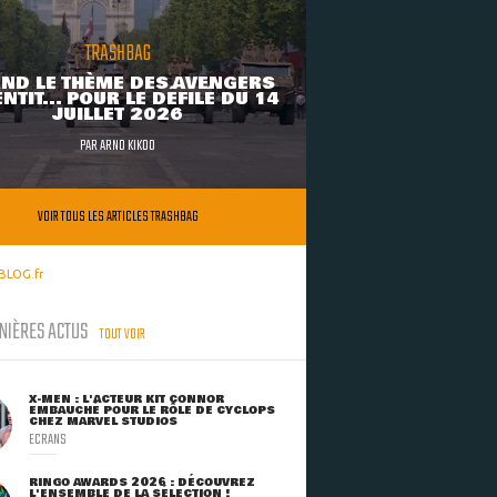
TRASHBAG
ND LE THÈME DES AVENGERS
NTIT... POUR LE DÉFILÉ DU 14
JUILLET 2026
PAR
ARNO KIKOO
VOIR TOUS LES ARTICLES TRASHBAG
BLOG.fr
NIÈRES ACTUS
TOUT VOIR
X-MEN : L'ACTEUR KIT CONNOR
EMBAUCHÉ POUR LE RÔLE DE CYCLOPS
CHEZ MARVEL STUDIOS
ECRANS
RINGO AWARDS 2026 : DÉCOUVREZ
L'ENSEMBLE DE LA SÉLECTION !