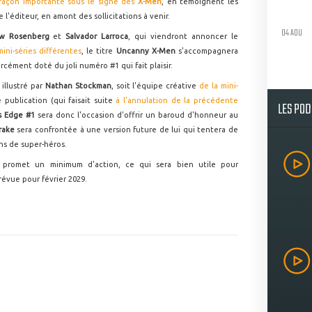
façon importante sous le signe des
X-Men
, en témoignent les
 l'éditeur, en amont des sollicitations à venir.
04 AOU
w Rosenberg
et
Salvador Larroca
, qui viendront annoncer le
ini-séries différentes
, le titre
Uncanny X-Men
s'accompagnera
forcément doté du joli numéro #1 qui fait plaisir.
 illustré par
Nathan Stockman
, soit l'équipe créative
de la mini-
publication (qui faisait suite
à l'annulation de la précédente
LES PO
s Edge #1
sera donc l'occasion d'offrir un baroud d'honneur au
rake
sera confrontée à une version future de lui qui tentera de
ns de super-héros.
 promet un minimum d'action, ce qui sera bien utile pour
prévue pour février 2029.