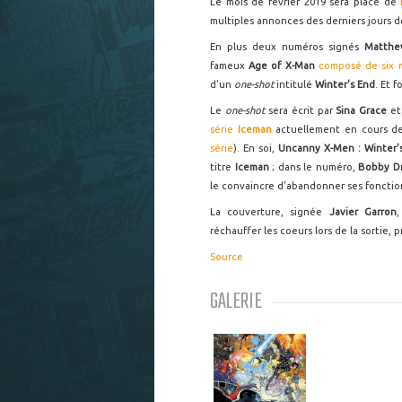
Le mois de février 2019 sera placé de
multiples annonces des derniers jours de
En plus deux numéros signés
Matthe
fameux
Age of X-Man
composé de six m
d'un
one-shot
intitulé
Winter's End
. Et 
Le
one-shot
sera écrit par
Sina Grace
et
série
Iceman
actuellement en cours de 
série
). En soi,
Uncanny X-Men : Winter'
titre
Iceman
; dans le numéro,
Bobby D
le convaincre d'abandonner ses fonctio
La couverture, signée
Javier Garron
,
réchauffer les coeurs lors de la sortie, 
Source
GALERIE