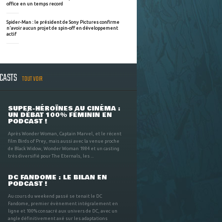
office en un temps record
Spider-Man : le président de Sony Pictures confirme
n'avoir aucun projet de spin-off en développement
actif
DCASTS
TOUT VOIR
SUPER-HÉROÏNES AU CINÉMA :
UN DÉBAT 100% FÉMININ EN
PODCAST !
Après Wonder Woman, Captain Marvel, et le récent
film Birds of Prey, mais aussi avec la venue proche
de Black Widow, Wonder Woman 1984 et un casting
très diversifié pour The Eternals, les ...
DC FANDOME : LE BILAN EN
PODCAST !
Au cours du weekend passé se tenait le DC
Fandome, premier évènement intégralement en
ligne et 100% consacré aux univers de DC, avec un
angle définitivement axé sur les adaptations