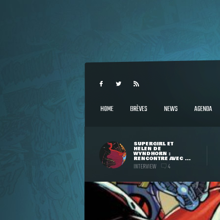
HOME
BRÈVES
NEWS
AGENDA
SUPERGIRL ET
HELEN DE
WYNDHORN :
RENCONTRE AVEC ...
INTERVIEW
4