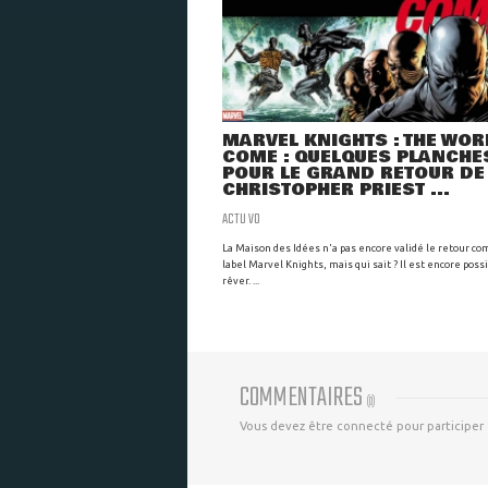
MARVEL KNIGHTS : THE WOR
COME : QUELQUES PLANCHE
POUR LE GRAND RETOUR DE
CHRISTOPHER PRIEST ...
ACTU VO
La Maison des Idées n'a pas encore validé le retour co
label Marvel Knights, mais qui sait ? Il est encore poss
rêver. ...
COMMENTAIRES
(
0
)
Vous devez être connecté pour participer