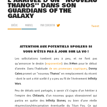
L'ARRIVÉE D'UN ''NOUVEAU
THANOS'' DANS SON
GUARDIANS OF THE
GALAXY
BRÈVE
MARVEL
PAR
CORENTIN
Tweet
ATTENTION AUX POTENTIELS SPOILERS SI
VOUS N'ÊTES PAS À JOUR SUR LA VO !
Les sollicitations tombent peu à peu, et ne font pas
qu'annoncer le destin (
exponentiel
) des
X-Men
pour le début
d'année. Dans l'habitude
de ses promesses cryptiques
,
Donny
Cates
promet un "nouveau
Thanos
" en remplacement du récent
- dont le sort a été scellé il y a peu au fil de l'événement
Infinity
Wars
.
Peu de détails sont partagés, à savoir s'il s'agira d'un héritier à
l'empire des
Chitauris
, d'un nouveau gugus obsessionnel qui
partira en quête des
Infinity Stones
, ou bien d'une réelle
résurrection/réincarnation éventuelle du Titan Fou. Ce qui