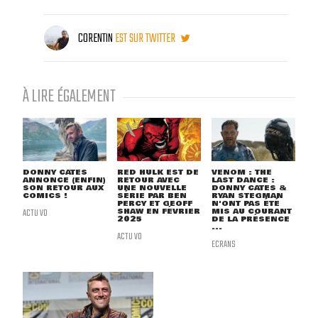
CORENTIN
EST SUR TWITTER
À LIRE ÉGALEMENT
DONNY CATES
RED HULK EST DE
VENOM : THE
ANNONCE (ENFIN)
RETOUR AVEC
LAST DANCE :
SON RETOUR AUX
UNE NOUVELLE
DONNY CATES &
COMICS !
SÉRIE PAR BEN
RYAN STEGMAN
PERCY ET GEOFF
N'ONT PAS ÉTÉ
ACTU VO
SHAW EN FÉVRIER
MIS AU COURANT
2025
DE LA PRÉSENCE
...
ACTU VO
ECRANS