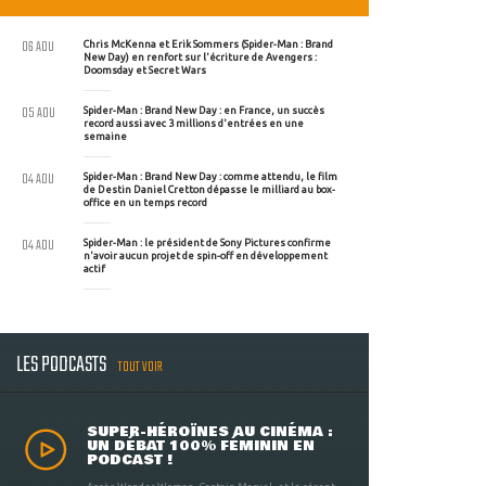
06 AOU
Chris McKenna et Erik Sommers (Spider-Man : Brand
New Day) en renfort sur l'écriture de Avengers :
Doomsday et Secret Wars
05 AOU
Spider-Man : Brand New Day : en France, un succès
record aussi avec 3 millions d'entrées en une
semaine
04 AOU
Spider-Man : Brand New Day : comme attendu, le film
de Destin Daniel Cretton dépasse le milliard au box-
office en un temps record
04 AOU
Spider-Man : le président de Sony Pictures confirme
n'avoir aucun projet de spin-off en développement
actif
LES PODCASTS
TOUT VOIR
SUPER-HÉROÏNES AU CINÉMA :
UN DÉBAT 100% FÉMININ EN
PODCAST !