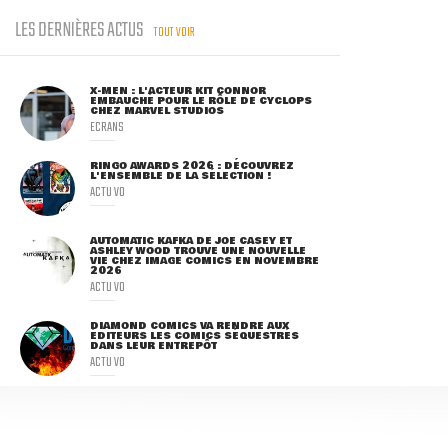
LES DERNIÈRES ACTUS
TOUT VOIR
X-MEN : L'ACTEUR KIT CONNOR
EMBAUCHÉ POUR LE RÔLE DE CYCLOPS
CHEZ MARVEL STUDIOS
ECRANS
RINGO AWARDS 2026 : DÉCOUVREZ
L'ENSEMBLE DE LA SÉLECTION !
ACTU VO
AUTOMATIC KAFKA DE JOE CASEY ET
ASHLEY WOOD TROUVE UNE NOUVELLE
VIE CHEZ IMAGE COMICS EN NOVEMBRE
2026
ACTU VO
DIAMOND COMICS VA RENDRE AUX
ÉDITEURS LES COMICS SÉQUESTRÉS
DANS LEUR ENTREPÔT
ACTU VO