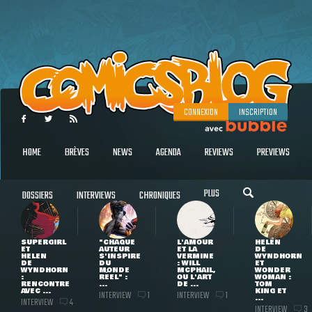
CONNEXION
INSCRIPTION
HOME
BRÈVES
NEWS
AGENDA
REVIEWS
PREVIEWS
PLUS
DOSSIERS
INTERVIEWS
CHRONIQUES
SUPERGIRL
"CHAQUE
L'AMOUR
HELEN
ET
AUTEUR
ET LA
DE
HELEN
S'INSPIRE
VERMINE
WYNDHORN
DE
DU
: WILL
ET
WYNDHORN
MONDE
MCPHAIL,
WONDER
:
RÉEL" :
OU L'ART
WOMAN :
RENCONTRE
...
DE ...
TOM
AVEC ...
KING ET
INTERVIEW
INTERVIEW
1
1
...
INTERVIEW
4
INTERVIEW
3