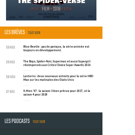
THE SPIDER-VERSE
FILM - 2018
LES BRÈVES
TOUT VOIR
09 AOU
Blue Beetle : pas de panique, la série animée est
toujours en développement.
09 AOU
The Boys, Spider-Noir, Superman et aussi Supergirl
récompensés aux Critics Choice Super Awards 2026
08 AOU
Lanterns : deux nouveaux extraits pour la série HBO
Max sur les matinales des Etats-Unis
07 AOU
X-Men '97 : la saison 3 bien prévue pour 2027, et la
saison 4 pour 2028
LES PODCASTS
TOUT VOIR