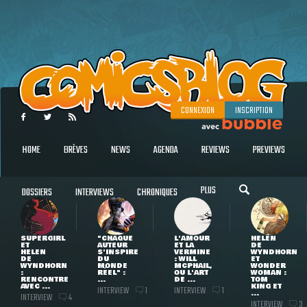
CONNEXION
INSCRIPTION
HOME
BRÈVES
NEWS
AGENDA
REVIEWS
PREVIEWS
PLUS
DOSSIERS
INTERVIEWS
CHRONIQUES
SUPERGIRL
"CHAQUE
L'AMOUR
HELEN
ET
AUTEUR
ET LA
DE
HELEN
S'INSPIRE
VERMINE
WYNDHORN
DE
DU
: WILL
ET
WYNDHORN
MONDE
MCPHAIL,
WONDER
:
RÉEL" :
OU L'ART
WOMAN :
RENCONTRE
...
DE ...
TOM
AVEC ...
KING ET
INTERVIEW
INTERVIEW
1
1
...
INTERVIEW
4
INTERVIEW
3