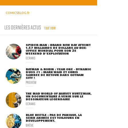
COMICSBLOG.fr
LES DERNIÈRES ACTUS
TOUT VOIR
SPIDER-MAN : BRAND NEW DAY ATTEINT
1,67 MILLIARDS DE DOLLARS AU BOX-
OFFICE MONDIAL POUR SON 2E
WEEKEND D'EXPLOITATION
ECRANS
BATMAN & ROBIN : YEAR ONE - DYNAMIC
DUOS #1 : MARK WAID ET CHRIS
SAMNEE DE RETOUR DANS GOTHAM
CITY !
PREVIEW
THE MAD WORLD OF HARVEY KURTZMAN,
UN DOCUMENTAIRE À VENIR SUR LE
DESSINATEUR LÉGENDAIRE
ECRANS
BLUE BEETLE : PAS DE PANIQUE, LA
SÉRIE ANIMÉE EST TOUJOURS EN
DÉVELOPPEMENT.
BRÈVE