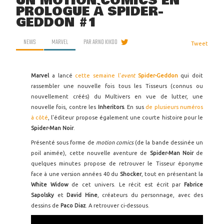
UN MOTION COMICS EN
PROLOGUE À SPIDER-
GEDDON #1
NEWS
MARVEL
PAR
ARNO KIKOO
Tweet
Marvel
a lancé
cette semaine l'
event
Spider-Geddon
qui doit
rassembler une nouvelle fois tous les Tisseurs (connus ou
nouvellement créés) du Multivers en vue de lutter, une
nouvelle fois, contre les
Inheritors
. En sus
de plusieurs numéros
à côté
, l'éditeur propose également une courte histoire pour le
Spider-Man Noir
.
Présenté sous forme de
motion comics
(de la bande dessinée un
poil animée), cette nouvelle aventure de
Spider-Man Noir
de
quelques minutes propose de retrouver le Tisseur éponyme
face à une version années 40 du
Shocker
, tout en présentant la
White Widow
de cet univers. Le récit est écrit par
Fabrice
Sapolsky
et
David Hine
, créateurs du personnage, avec des
dessins de
Paco Diaz
. A retrouver ci-dessous.