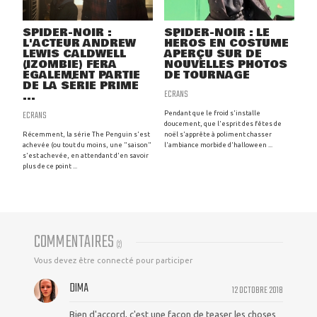
SPIDER-NOIR :
SPIDER-NOIR : LE
L'ACTEUR ANDREW
HÉROS EN COSTUME
LEWIS CALDWELL
APERÇU SUR DE
(IZOMBIE) FERA
NOUVELLES PHOTOS
ÉGALEMENT PARTIE
DE TOURNAGE
DE LA SÉRIE PRIME
ECRANS
...
ECRANS
Pendant que le froid s'installe
doucement, que l'esprit des fêtes de
Récemment, la série The Penguin s'est
noël s'apprête à poliment chasser
achevée (ou tout du moins, une "saison"
l'ambiance morbide d'halloween ...
s'est achevée, en attendant d'en savoir
plus de ce point ...
COMMENTAIRES
(
2
)
Vous devez être connecté pour participer
DIMA
12 OCTOBRE 2018
Bien d'accord, c'est une façon de teaser les choses