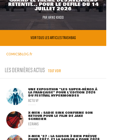
QUAND LE THÈME DES AVENGERS
RETENTIT... POUR LE DÉFILÉ DU 14
JUILLET 2026
PAR
ARNO KIKOO
VOIR TOUS LES ARTICLES TRASHBAG
COMICSBLOG.fr
LES DERNIÈRES ACTUS
TOUT VOIR
UNE EXPOSITION "LES SUPER-HÉROS À
LA FRANÇAISE" POUR L'ÉDITION 2026
DU FESTIVAL HYPERMONDES
ACTU VF
X-MEN : SADIE SINK CONFIRME SON
RETOUR POUR LE FILM DE JAKE
SCHREIER
ECRANS
X-MEN '97 : LA SAISON 3 BIEN PRÉVUE
POUR 2027, ET LA SAISON 4 POUR 2028