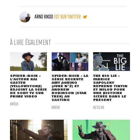
ARNO KIKOO
EST SUR TWITTER
À LIRE ÉGALEMENT
SPIDER-NOIR :
SPIDER-NOIR : LA
THE BIG LIE :
L'ACTEUR KAI
SÉRIE RECRUTE
FABRICE
CASTER
AMY AQUINO
SAPOLSKY
(YELLOWSTONE)
(JURÉ N°2) ET
REPREND TINTIN
REJOINT LA SÉRIE
ANDREW
ET MILOU POUR
DE SONY TV SUR
ROBINSON (STAR
UNE HISTOIRE
PRIME VIDEO
TREK) AU
SITUÉE DANS LE
CASTING
PRÉSENT
BRÈVE
BRÈVE
ACTU VO