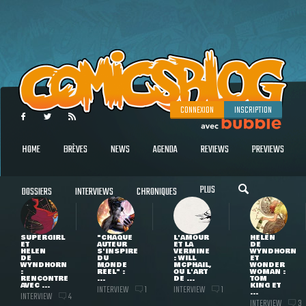
CONNEXION
INSCRIPTION
HOME
BRÈVES
NEWS
AGENDA
REVIEWS
PREVIEWS
PLUS
DOSSIERS
INTERVIEWS
CHRONIQUES
SUPERGIRL
"CHAQUE
L'AMOUR
HELEN
ET
AUTEUR
ET LA
DE
HELEN
S'INSPIRE
VERMINE
WYNDHORN
DE
DU
: WILL
ET
WYNDHORN
MONDE
MCPHAIL,
WONDER
:
RÉEL" :
OU L'ART
WOMAN :
RENCONTRE
...
DE ...
TOM
AVEC ...
KING ET
INTERVIEW
INTERVIEW
1
1
...
INTERVIEW
4
INTERVIEW
3