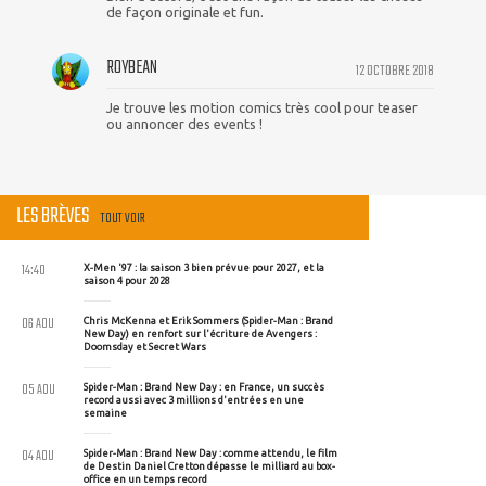
de façon originale et fun.
ROYBEAN
12 OCTOBRE 2018
Je trouve les motion comics très cool pour teaser
ou annoncer des events !
LES BRÈVES
TOUT VOIR
14:40
X-Men '97 : la saison 3 bien prévue pour 2027, et la
saison 4 pour 2028
06 AOU
Chris McKenna et Erik Sommers (Spider-Man : Brand
New Day) en renfort sur l'écriture de Avengers :
Doomsday et Secret Wars
05 AOU
Spider-Man : Brand New Day : en France, un succès
record aussi avec 3 millions d'entrées en une
semaine
04 AOU
Spider-Man : Brand New Day : comme attendu, le film
de Destin Daniel Cretton dépasse le milliard au box-
office en un temps record