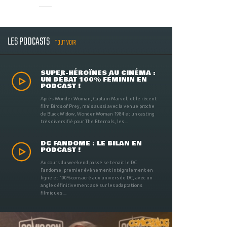
LES PODCASTS
TOUT VOIR
SUPER-HÉROÏNES AU CINÉMA :
UN DÉBAT 100% FÉMININ EN
PODCAST !
Après Wonder Woman, Captain Marvel, et le récent
film Birds of Prey, mais aussi avec la venue proche
de Black Widow, Wonder Woman 1984 et un casting
très diversifié pour The Eternals, les ...
DC FANDOME : LE BILAN EN
PODCAST !
Au cours du weekend passé se tenait le DC
Fandome, premier évènement intégralement en
ligne et 100% consacré aux univers de DC, avec un
angle définitivement axé sur les adaptations
filmiques ...