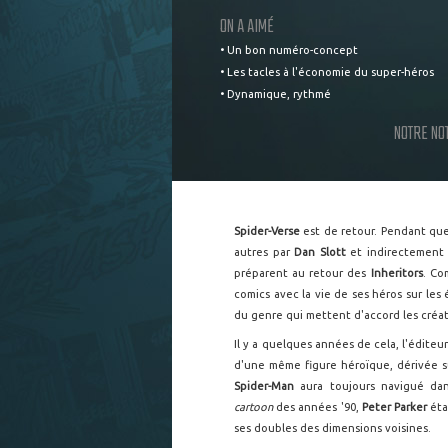
ON A AIMÉ
• Un bon numéro-concept
• Les tacles à l'économie du super-héros
• Dynamique, rythmé
NOTRE NO
Spider-Verse
est de retour. Pendant qu
autres par
Dan Slott
et indirectement
préparent au retour des
Inheritors
. Co
comics avec la vie de ses héros sur les
du genre qui mettent d'accord les créat
Il y a quelques années de cela, l'édite
d'une même figure héroïque, dérivée sur
Spider-Man
aura toujours navigué dan
cartoon
des années '90,
Peter Parker
éta
ses doubles des dimensions voisines.