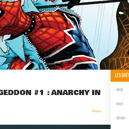
LES BR
09:20
GEDDON #1 : ANARCHY IN
09:01
Tweet
08 AOU