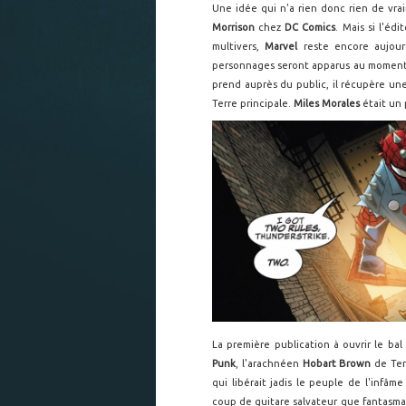
Une idée qui n'a rien donc rien de vr
Morrison
chez
DC Comics
. Mais si l'éd
multivers,
Marvel
reste encore aujour
personnages seront apparus au momen
prend auprès du public, il récupère une
Terre principale.
Miles Morales
était un 
La première publication à ouvrir le ba
Punk
, l'arachnéen
Hobart Brown
de Ter
qui libérait jadis le peuple de l'infâm
coup de guitare salvateur que fantasmai