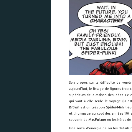
Son propos sur la difficulté de vend
aujourd'hui, le lissage de figures trop
supérieurs de la Maison des Idées. Ce 
qui vaut à elle seule le voyage (là e
Brown
est un très bon
Spider-Man
, l'é
et l'hommage au cool des années '90, 
souvenir de
MacFarlane
ou les héros de
Une sorte d'énergie de où les détails 