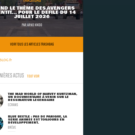
TRASHBAG
ND LE THÈME DES AVENGERS
NTIT... POUR LE DÉFILÉ DU 14
JUILLET 2026
PAR
ARNO KIKOO
VOIR TOUS LES ARTICLES TRASHBAG
BLOG.fr
NIÈRES ACTUS
TOUT VOIR
THE MAD WORLD OF HARVEY KURTZMAN,
UN DOCUMENTAIRE À VENIR SUR LE
DESSINATEUR LÉGENDAIRE
ECRANS
BLUE BEETLE : PAS DE PANIQUE, LA
SÉRIE ANIMÉE EST TOUJOURS EN
DÉVELOPPEMENT.
BRÈVE