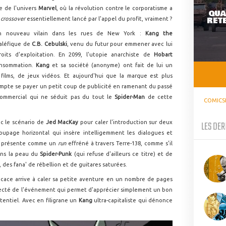
te de l'univers
Marvel
, où la révolution contre le corporatisme a
QUA
RETE
n
crossover
essentiellement lancé par l'appel du profit, vraiment ?
'un nouveau vilain dans les rues de New York :
Kang the
aléfique de
C.B. Cebulski
, venu du futur pour emmener avec lui
oits d'exploitation. En 2099, l'utopie anarchiste de
Hobart
onsommation.
Kang
et sa société (anonyme) ont fait de lui un
films, de jeux vidéos. Et aujourd'hui que la marque est plus
compte se payer un petit coup de publicité en ramenant du passé
ommercial qui ne séduit pas du tout le
Spider-Man
de cette
COMICS
LES DER
c le scénario de
Jed MacKay
pour caler l'introduction sur deux
upage horizontal qui insère intelligemment les dialogues et
se présente comme un
run
effréné à travers Terre-138, comme s'il
ans la peau du
Spider-Punk
(qui refuse d'ailleurs ce titre) et de
, des
fana' de rébellion et de guitares saturées.
icace arrive à caler sa petite aventure en un nombre de pages
necté de l'événement qui permet d'apprécier simplement un bon
tentiel. Avec en filigrane un
Kang
ultra-capitaliste qui dénonce