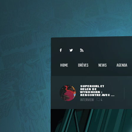
HOME
BRÈVES
NEWS
AGENDA
SUPERGIRL ET
HELEN DE
WYNDHORN :
RENCONTRE AVEC ...
INTERVIEW
4