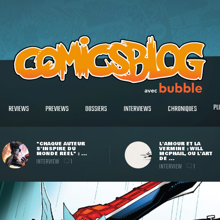
PL
REVIEWS
PREVIEWS
DOSSIERS
INTERVIEWS
CHRONIQUES
"CHAQUE AUTEUR
L'AMOUR ET LA
S'INSPIRE DU
VERMINE : WILL
MONDE RÉEL" : ...
MCPHAIL, OU L'ART
DE ...
INTERVIEW
1
INTERVIEW
1