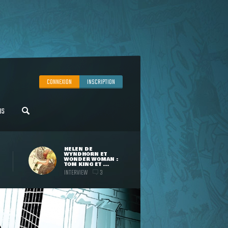
CONNEXION
INSCRIPTION
US
HELEN DE
WYNDHORN ET
WONDER WOMAN :
TOM KING ET ...
INTERVIEW
3