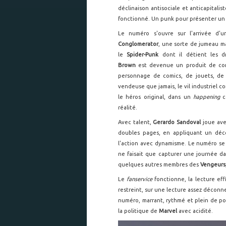
déclinaison antisociale et anticapitalis
fonctionné. Un punk pour présenter u
Le numéro s'ouvre sur l'arrivée d
Conglomerator
, une sorte de jumeau m
le
Spider-Punk
dont il détient les dr
Brown
est devenue un produit de c
personnage de comics, de jouets, de 
vendeuse que jamais, le vil industriel 
le héros original, dans un
happening
c
réalité.
Avec talent,
Gerardo Sandoval
joue ave
doubles pages, en appliquant un déco
l'action avec dynamisme. Le numéro 
ne faisait que capturer une journée d
quelques autres membres des
Vengeurs
Le
fanservice
fonctionne, la lecture eff
restreint, sur une lecture assez décon
numéro, marrant, rythmé et plein de po
la politique de
Marvel
avec acidité.