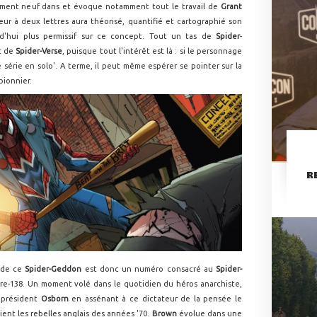
aiment neuf dans et évoque notamment tout le travail de
Grant
iteur à deux lettres aura théorisé, quantifié et cartographié son
d'hui plus permissif sur ce concept. Tout un tas de
Spider
-
t de
Spider-Verse
, puisque tout l'intérêt est là : si le personnage
 série en solo'. A terme, il peut même espérer se pointer sur la
pionnier.
R
l de ce
Spider-Geddon
est donc un numéro consacré au
Spider-
re-138. Un moment volé dans le quotidien du héros anarchiste,
e président
Osborn
en assénant à ce dictateur de la pensée le
ent les rebelles anglais des années '70.
Brown
évolue dans une