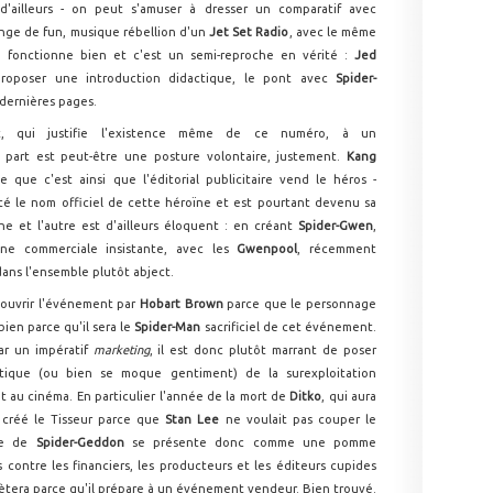
'ailleurs - on peut s'amuser à dresser un comparatif avec
nge de fun, musique rébellion d'un
Jet Set Radio
, avec le même
le fonctionne bien et c'est un semi-reproche en vérité :
Jed
oposer une introduction didactique, le pont avec
Spider-
dernières pages.
t, qui justifie l'existence même de ce numéro, à un
e part est peut-être une posture volontaire, justement.
Kang
e que c'est ainsi que l'éditorial publicitaire vend le héros -
 été le nom officiel de cette héroïne et est pourtant devenu sa
une et l'autre est d'ailleurs éloquent : en créant
Spider-Gwen
,
e commerciale insistante, avec les
Gwenpool
, récemment
ans l'ensemble plutôt abject.
 d'ouvrir l'événement par
Hobart Brown
parce que le personnage
 bien parce qu'il sera le
Spider-Man
sacrificiel de cet événement.
ar un impératif
marketing
, il est donc plutôt marrant de poser
tique (ou bien se moque gentiment) de la surexploitation
 au cinéma. En particulier l'année de la mort de
Ditko
, qui aura
 créé le Tisseur parce que
Stan Lee
ne voulait pas couper le
tre de
Spider-Geddon
se présente donc comme une pomme
ontre les financiers, les producteurs et les éditeurs cupides
tera parce qu'il prépare à un événement vendeur. Bien trouvé.