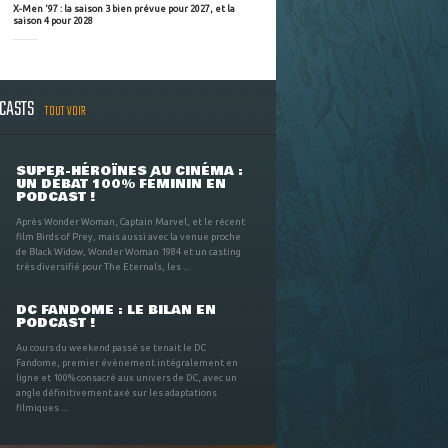
X-Men '97 : la saison 3 bien prévue pour 2027, et la
saison 4 pour 2028
DCASTS
TOUT VOIR
SUPER-HÉROÏNES AU CINÉMA :
UN DÉBAT 100% FÉMININ EN
PODCAST !
Après Wonder Woman, Captain Marvel, et le récent
film Birds of Prey, mais aussi avec la venue proche
de Black Widow, Wonder Woman 1984 et un casting
très diversifié pour The Eternals, les ...
DC FANDOME : LE BILAN EN
PODCAST !
Au cours du weekend passé se tenait le DC
Fandome, premier évènement intégralement en
ligne et 100% consacré aux univers de DC, avec un
angle définitivement axé sur les adaptations
filmiques ...