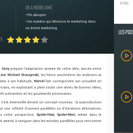
07 AOU
ON A MOINS AIMÉ
• Fin abrupte
• Un numéro qui dénonce le marketing dans
un évent marketing
LES PO
TE
e
Sony
prépare l'adaptation animée de cette idée, lancée entre
Joe Michael Straczynski
, les héros arachnéens du multivers se
mme à son habitude,
Marvel
fait correspondre son actualité en
 écrans, en exploitant à plein toute une séries de bonnes idées,
ifs scénaristes et les gourmands actionnaires.
ur s'est émerveillé devant un concept nouveau : la surproduction
 une infinité d'univers parallèles ou d'itérations alternatives.
s cette perspective.
Spider-Ham
,
Spider-Men
, même dans le
it amené à naviguer dans les mondes parallèles pour rencontrer