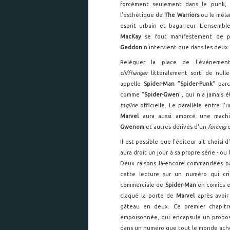
forcément seulement dans le punk, d
l'esthétique de
The Warriors
ou le méla
esprit urbain et bagarreur. L'ensemb
MacKay
se fout manifestement de pr
Geddon
n'intervient que dans les deux 
Reléguer la place de l'événemen
cliffhanger
littéralement sorti de null
appelle
Spider-Man
"
Spider-Punk
" parc
comme "
Spider-Gwen
", qui n'a jamais
tagline
officielle. Le parallèle entre l'
Marvel
aura aussi amorcé une machin
Gwenom
et autres dérivés d'un
forcing
d
Il est possible que l'éditeur ait choisi
aura droit un jour à sa propre série - ou
Deux raisons là-encore commandées p
cette lecture sur un numéro qui cri
commerciale de
Spider-Man
en comics et
claqué la porte de
Marvel
après avoir
gâteau en deux. Ce premier chapi
empoisonnée, qui encapsule un propos c
dans un numéro que tout le monde achè