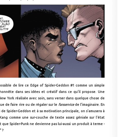
it possible de lire ce Edge of Spider-Geddon #1 comme un simple
honnête dans ses idées et créatif dans ce qu'il propose. Une
ew York réalisée avec soin, sans verser dans quelque chose de
ue de faire rire ou de régaler sur le
fanservice
de l'imaginaire. En
 de Spider-Geddon et à sa motivation principale, on s'amusera à
 Kang comme une sur-couche de texte assez géniale sur l'état
t que Spider-Punk ne devienne pas lui-aussi un produit à terme -
" ?