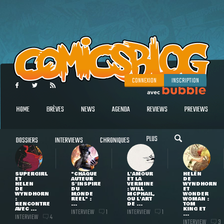
CONNEXION
INSCRIPTION
HOME
BRÈVES
NEWS
AGENDA
REVIEWS
PREVIEWS
PLUS
DOSSIERS
INTERVIEWS
CHRONIQUES
SUPERGIRL
"CHAQUE
L'AMOUR
HELEN
ET
AUTEUR
ET LA
DE
HELEN
S'INSPIRE
VERMINE
WYNDHORN
DE
DU
: WILL
ET
WYNDHORN
MONDE
MCPHAIL,
WONDER
:
RÉEL" :
OU L'ART
WOMAN :
RENCONTRE
...
DE ...
TOM
AVEC ...
KING ET
INTERVIEW
INTERVIEW
1
1
...
INTERVIEW
4
INTERVIEW
3