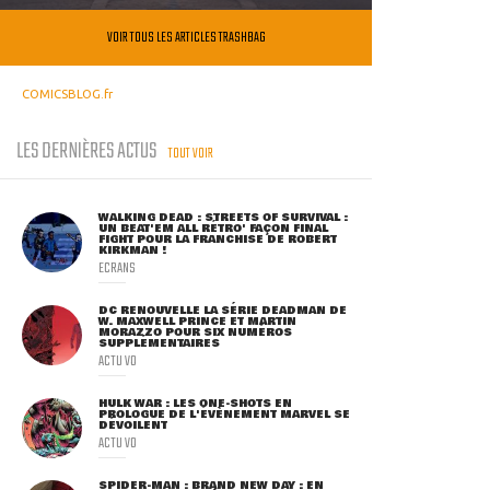
VOIR TOUS LES ARTICLES TRASHBAG
COMICSBLOG.fr
LES DERNIÈRES ACTUS
TOUT VOIR
WALKING DEAD : STREETS OF SURVIVAL :
UN BEAT'EM ALL RÉTRO' FAÇON FINAL
FIGHT POUR LA FRANCHISE DE ROBERT
KIRKMAN !
ECRANS
DC RENOUVELLE LA SÉRIE DEADMAN DE
W. MAXWELL PRINCE ET MARTIN
MORAZZO POUR SIX NUMÉROS
SUPPLÉMENTAIRES
ACTU VO
HULK WAR : LES ONE-SHOTS EN
PROLOGUE DE L'ÉVÈNEMENT MARVEL SE
DÉVOILENT
ACTU VO
SPIDER-MAN : BRAND NEW DAY : EN