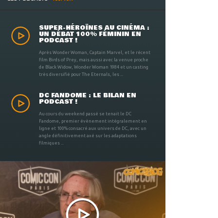
SUPER-HÉROÏNES AU CINÉMA :
UN DÉBAT 100% FÉMININ EN
PODCAST !
Après Wonder Woman, Captain Marvel, et le récent
film Birds of Prey, mais aussi avec la venue proche
de Black Widow, Wonder Woman 1984 et un casting
très diversifié pour The Eternals, les ...
DC FANDOME : LE BILAN EN
PODCAST !
Au cours du weekend passé se tenait le DC
Fandome, premier évènement intégralement en
ligne et 100% consacré aux univers de DC, avec un
angle définitivement axé sur les adaptations
filmiques ...