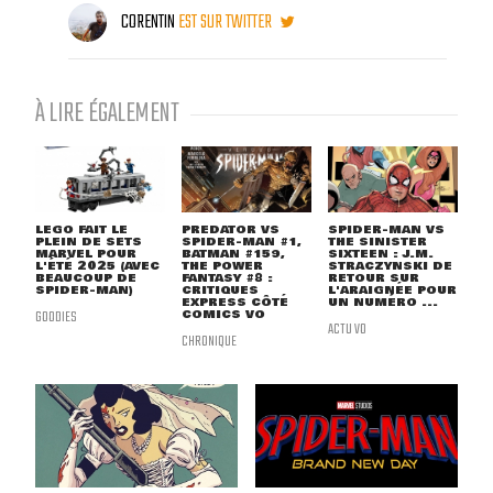
CORENTIN
EST SUR TWITTER
À LIRE ÉGALEMENT
LEGO FAIT LE
PREDATOR VS
SPIDER-MAN VS
PLEIN DE SETS
SPIDER-MAN #1,
THE SINISTER
MARVEL POUR
BATMAN #159,
SIXTEEN : J.M.
L'ÉTÉ 2025 (AVEC
THE POWER
STRACZYNSKI DE
BEAUCOUP DE
FANTASY #8 :
RETOUR SUR
SPIDER-MAN)
CRITIQUES
L'ARAIGNÉE POUR
EXPRESS CÔTÉ
UN NUMÉRO ...
GOODIES
COMICS VO
ACTU VO
CHRONIQUE