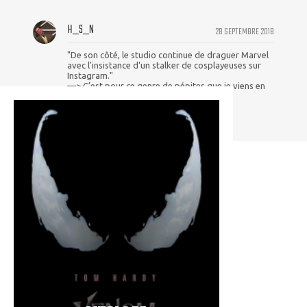
H_S_N
28 SEPTEMBRE 2018
"De son côté, le studio continue de draguer Marvel
avec l'insistance d'un stalker de cosplayeuses sur
Instagram."
—> C’est pour ce genre de pépites que je viens en
fait ! :D