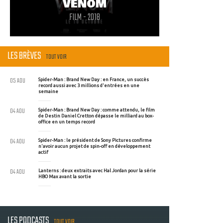
VENOM
FILM - 2018
LES BRÈVES
TOUT VOIR
05 AOU
Spider-Man : Brand New Day : en France, un succès
record aussi avec 3 millions d'entrées en une
semaine
04 AOU
Spider-Man : Brand New Day : comme attendu, le film
de Destin Daniel Cretton dépasse le milliard au box-
office en un temps record
04 AOU
Spider-Man : le président de Sony Pictures confirme
n'avoir aucun projet de spin-off en développement
actif
04 AOU
Lanterns : deux extraits avec Hal Jordan pour la série
HBO Max avant la sortie
LES PODCASTS
TOUT VOIR