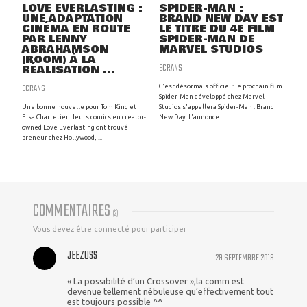
LOVE EVERLASTING :
SPIDER-MAN :
UNE ADAPTATION
BRAND NEW DAY EST
CINÉMA EN ROUTE
LE TITRE DU 4E FILM
PAR LENNY
SPIDER-MAN DE
ABRAHAMSON
MARVEL STUDIOS
(ROOM) À LA
ECRANS
RÉALISATION ...
ECRANS
C'est désormais officiel : le prochain film
Spider-Man développé chez Marvel
Une bonne nouvelle pour Tom King et
Studios s'appellera Spider-Man : Brand
Elsa Charretier : leurs comics en creator-
New Day. L'annonce ...
owned Love Everlasting ont trouvé
preneur chez Hollywood, ...
COMMENTAIRES
(
2
)
Vous devez être connecté pour participer
JEEZUSS
29 SEPTEMBRE 2018
« La possibilité d’un Crossover »,la comm est
devenue tellement nébuleuse qu’effectivement tout
est toujours possible ^^