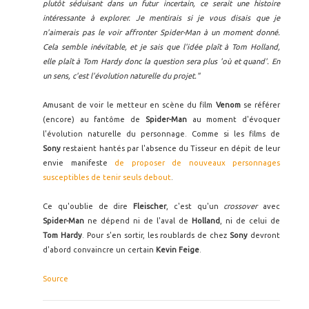
plutôt séduisant dans un futur incertain, ce serait une histoire
intéressante à explorer. Je mentirais si je vous disais que je
n'aimerais pas le voir affronter Spider-Man à un moment donné.
Cela semble inévitable, et je sais que l'idée plaît à Tom Holland,
elle plaît à Tom Hardy donc la question sera plus 'où et quand'. En
un sens, c'est l'évolution naturelle du projet."
Amusant de voir le metteur en scène du film
Venom
se référer
(encore) au fantôme de
Spider-Man
au moment d'évoquer
l'évolution naturelle du personnage. Comme si les films de
Sony
restaient hantés par l'absence du Tisseur en dépit de leur
envie manifeste
de proposer de nouveaux personnages
susceptibles de tenir seuls debout
.
Ce qu'oublie de dire
Fleischer
, c'est qu'un
crossover
avec
Spider-Man
ne dépend ni de l'aval de
Holland
, ni de celui de
Tom Hardy
. Pour s'en sortir, les roublards de chez
Sony
devront
d'abord convaincre un certain
Kevin Feige
.
Source