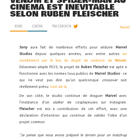
VENOM ET SPIDER-MAN AU
CINÉMA EST INÉVITABLE
SELON RUBEN FLEISCHER
NEWS
CINÉMA
PAR
CORENTIN
Tweet
Sony
aura fait de nombreux efforts pour séduire
Marvel
Studios
depuis quelques années, avec entre autres
un
nivellement par le bas du degré de violence de
Venom
.
Désormais simple PG13, le projet de
Ruben Fleischer
est apte à
fonctionne avec les normes tous publics de
Marvel Studios
- ce
qui ne veut pas dire qu'un quelconque
crossover
soit
réellement prévu.
Loin de là
.
De son côté, le studio continue de draguer
Marvel
avec
l'insistance d'un
stalker
de cosplayeuses sur Instagram.
Fleischer
est mis à contribution de cet effort, avec une
déclaration d'intention qui continue de valider l'idée d'un
projet commun.
"Je pense que nous avons préparé le terrain pour un match-up