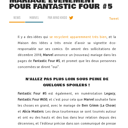
MARIAGE ÉVÈNEMENT
POUR FANTASTIC FOUR #5
NEWS
MARVEL
PAR
ARNO KIKOO
Tweet
Il y a des idées qui
se recyclent apparemment très bien
, et la
Maison des Idées a très envie d'avoir sa vignette éco-
responsable sur ses comics. En amont des sollicitations de
décembre 2018,
Marvel
annonce un (nouveau) mariage dans les
pages de
Fantastic Four #5
, et promet que les deux personnes
concernées se diront "oui".
N'ALLEZ PAS PLUS LOIN SOUS PEINE DE
QUELQUES SPOILERS !
Fantastic Four #5
est également, en numérotation
Legacy
,
Fantastic Four #650
, et c'est pour cela que
Marvel
souhaite faire
les choses en grand, avec le mariage de
Ben Grimm
(
La Chose
)
et
Alicia Masters
. Les deux tourtereaux se sont tournés autour
et ont eu des hauts et des bas dans leur relation depuis des
décennies, et l'éditeur précise dans son communiqué de presse