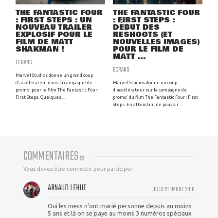
THE FANTASTIC FOUR
THE FANTASTIC FOUR
: FIRST STEPS : UN
: FIRST STEPS :
NOUVEAU TRAILER
DÉBUT DES
EXPLOSIF POUR LE
RESHOOTS (ET
FILM DE MATT
NOUVELLES IMAGES)
SHAKMAN !
POUR LE FILM DE
MATT ...
ECRANS
ECRANS
Marvel Studios donne un grand coup
d'accélérateur dans la campagne de
Marvel Studios donne un coup
promo' pour le film The Fantastic Four :
d'accélérateur sur la campagne de
First Steps. Quelques ...
promo' du film The Fantastic Four : First
Steps. En attendant de pouvoir ...
COMMENTAIRES
(
2
)
Vous devez être connecté pour participer
ARNAUD LEHUE
16 SEPTEMBRE 2018
Oui les mecs n'ont marié personne depuis au moins
5 ans et là on se paye au moins 3 numéros spéciaux