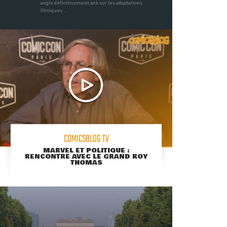
angle définitivement axé sur les adaptations
filmiques ...
COMICSBLOG TV
MARVEL ET POLITIQUE :
RENCONTRE AVEC LE GRAND ROY
THOMAS