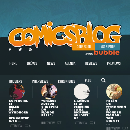
CONNEXION
INSCRIPTION
HOME
BRÈVES
NEWS
AGENDA
REVIEWS
PREVIEWS
PLUS
DOSSIERS
INTERVIEWS
CHRONIQUES
SUPERGIRL
"CHAQUE
L'AMOUR
HELEN
ET
AUTEUR
ET LA
DE
HELEN
S'INSPIRE
VERMINE
WYNDHORN
DE
DU
: WILL
ET
WYNDHORN
MONDE
MCPHAIL,
WONDER
:
RÉEL" :
OU L'ART
WOMAN :
RENCONTRE
...
DE ...
TOM
AVEC ...
KING ET
INTERVIEW
INTERVIEW
1
1
...
INTERVIEW
4
INTERVIEW
3