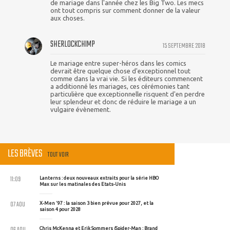
de mariage dans l'année chez les Big Two. Les mecs
ont tout compris sur comment donner de la valeur
aux choses.
SHERLOCKCHIMP
15 SEPTEMBRE 2018
Le mariage entre super-héros dans les comics
devrait être quelque chose d'exceptionnel tout
comme dans la vrai vie. Si les éditeurs commencent
a additionné les mariages, ces cérémonies tant
particulière que exceptionnelle risquent d'en perdre
leur splendeur et donc de réduire le mariage a un
vulgaire évènement.
LES BRÈVES
TOUT VOIR
11:09
Lanterns : deux nouveaux extraits pour la série HBO
Max sur les matinales des Etats-Unis
07 AOU
X-Men '97 : la saison 3 bien prévue pour 2027, et la
saison 4 pour 2028
06 AOU
Chris McKenna et Erik Sommers (Spider-Man : Brand