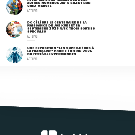
KEVIN SMITH AU TRAVAIL SUR DEUX
AUTRES NUMÉROS JAY & SILENT BOB
CHEZ MARVEL
ACTU VO
DC CÉLÈBRE LE CENTENAIRE DE LA
NAISSANCE DE JOE KUBERT EN
SEPTEMBRE 2026 AVEC TROIS SORTIES
SPÉCIALES
ACTU VO
UNE EXPOSITION "LES SUPER-HÉROS À
LA FRANÇAISE" POUR L'ÉDITION 2026
DU FESTIVAL HYPERMONDES
ACTU VF