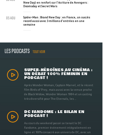
New Day) en renfort sur l'écriture de Avengers :
Doomsday et Secret Wars
05 AOU
Spider-Man : Brand New Day : en France, un succès
record aussi avec 3 millions d'entrées en une
semaine
LES PODCASTS
TOUT VOIR
SUPER-HÉROÏNES AU CINÉMA :
UN DÉBAT 100% FÉMININ EN
PODCAST !
Après Wonder Woman, Captain Marvel, et le récent
film Birds of Prey, mais aussi avec la venue proche
de Black Widow, Wonder Woman 1984 et un casting
très diversifié pour The Eternals, les ...
DC FANDOME : LE BILAN EN
PODCAST !
Au cours du weekend passé se tenait le DC
Fandome, premier évènement intégralement en
ligne et 100% consacré aux univers de DC, avec un