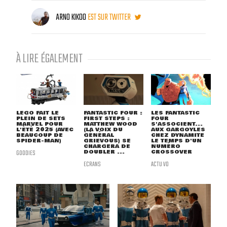
ARNO KIKOO
EST SUR TWITTER
À LIRE ÉGALEMENT
LEGO FAIT LE
FANTASTIC FOUR :
LES FANTASTIC
PLEIN DE SETS
FIRST STEPS :
FOUR
MARVEL POUR
MATTHEW WOOD
S'ASSOCIENT...
L'ÉTÉ 2025 (AVEC
(LA VOIX DU
AUX GARGOYLES
BEAUCOUP DE
GÉNÉRAL
CHEZ DYNAMITE
SPIDER-MAN)
GRIEVOUS) SE
LE TEMPS D'UN
CHARGERA DE
NUMÉRO
GOODIES
DOUBLER ...
CROSSOVER
ECRANS
ACTU VO