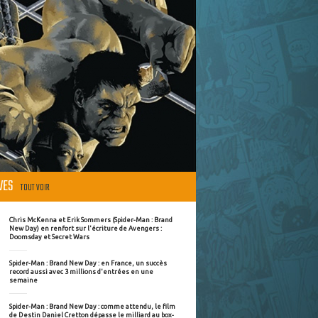
ÈVES
TOUT VOIR
Chris McKenna et Erik Sommers (Spider-Man : Brand
New Day) en renfort sur l'écriture de Avengers :
Doomsday et Secret Wars
Spider-Man : Brand New Day : en France, un succès
record aussi avec 3 millions d'entrées en une
semaine
Spider-Man : Brand New Day : comme attendu, le film
de Destin Daniel Cretton dépasse le milliard au box-