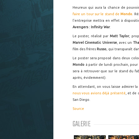
Heureux qui aura la chance de pouvoir
faire un tour sur le stand de
Mondo
. Ré
l'entreprise mettra en effet à disposi
Avengers : Infinity War
.
Le poster, réalisé par
Matt Taylor
, pro
Marvel Cinematic Universe
, avec un
Th
film des frères
Russo
, qui transparaît da
Le poster sera proposé dans deux colori
Mondo
à partir de lundi prochain, pour
sera à retrouver que sur le stand du fab
après, évidemment).
En attendant, on vous laisse admirer l
nous vous avions déjà présenté
, et de
San Diego.
Source
GALERIE