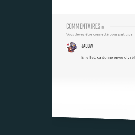
COMMENTAIRES
(
1
)
Vous devez être connecté pour participer
JADOW
En effet, ça donne envie d'y réf