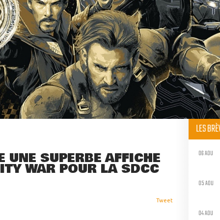
LES BR
06 AOU
 UNE SUPERBE AFFICHE
NITY WAR POUR LA SDCC
05 AOU
Tweet
04 AOU