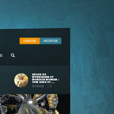
CONNEXION
INSCRIPTION
US
HELEN DE
WYNDHORN ET
WONDER WOMAN :
TOM KING ET ...
INTERVIEW
3