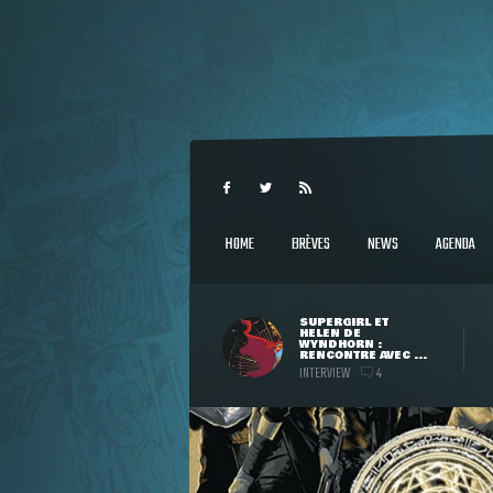
HOME
BRÈVES
NEWS
AGENDA
SUPERGIRL ET
HELEN DE
WYNDHORN :
RENCONTRE AVEC ...
INTERVIEW
4