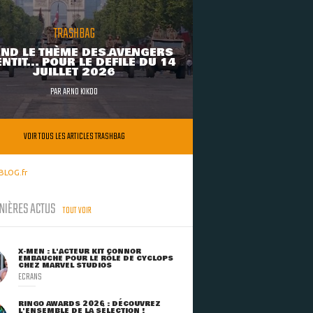
TRASHBAG
ND LE THÈME DES AVENGERS
NTIT... POUR LE DÉFILÉ DU 14
JUILLET 2026
PAR
ARNO KIKOO
VOIR TOUS LES ARTICLES TRASHBAG
BLOG.fr
NIÈRES ACTUS
TOUT VOIR
X-MEN : L'ACTEUR KIT CONNOR
EMBAUCHÉ POUR LE RÔLE DE CYCLOPS
CHEZ MARVEL STUDIOS
ECRANS
RINGO AWARDS 2026 : DÉCOUVREZ
L'ENSEMBLE DE LA SÉLECTION !