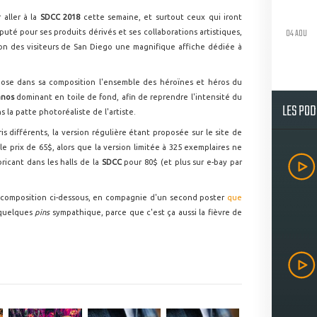
 aller à la
SDCC 2018
cette semaine, et surtout ceux qui iront
04 AOU
puté pour ses produits dérivés et ses collaborations artistiques,
tion des visiteurs de San Diego une magnifique affiche dédiée à
pose dans sa composition l'ensemble des héroïnes et héros du
anos
dominant en toile de fond, afin de reprendre l'intensité du
LES PO
ns la patte photoréaliste de l'artiste.
s différents, la version régulière étant proposée sur le site de
 le prix de 65$, alors que la version limitée à 325 exemplaires ne
ricant dans les halls de la
SDCC
pour 80$ (et plus sur e-bay par
a composition ci-dessous, en compagnie d'un second poster
que
 quelques
pins
sympathique, parce que c'est ça aussi la fièvre de