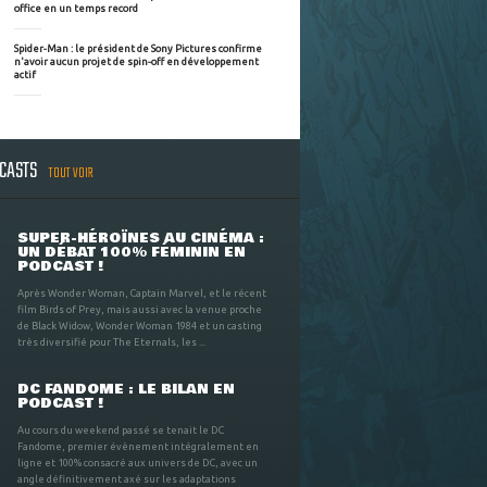
office en un temps record
Spider-Man : le président de Sony Pictures confirme
n'avoir aucun projet de spin-off en développement
actif
DCASTS
TOUT VOIR
SUPER-HÉROÏNES AU CINÉMA :
UN DÉBAT 100% FÉMININ EN
PODCAST !
Après Wonder Woman, Captain Marvel, et le récent
film Birds of Prey, mais aussi avec la venue proche
de Black Widow, Wonder Woman 1984 et un casting
très diversifié pour The Eternals, les ...
DC FANDOME : LE BILAN EN
PODCAST !
Au cours du weekend passé se tenait le DC
Fandome, premier évènement intégralement en
ligne et 100% consacré aux univers de DC, avec un
angle définitivement axé sur les adaptations