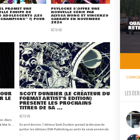
EL PROMET UNE
PSYLOCKE S'OFFRE UNE
LLE ÉQUIPE DE
NOUVELLE SÉRIE PAR
 ADOLESCENTS (LES
ALYSSA WONG ET VINCENZO
 CHAMPIONS'' ?) POUR
CARRATU EN NOVEMBRE
2024
QUA
RETE
ACTU VO
COMICS
LES DER
TOUR
SCOTT DUNBIER (LE CRÉATEUR DU
R LE
FORMAT ARTIST'S EDITION)
PRÉSENTE LES PROCHAINS
TITRES DE SA ...
ACTU VO
on. Alors
bloc le ...
En avril dernier, l'éditeur Scott Dunbier prenait la décision de
quitter les éditions IDW Publishing au sortir de seize années de
...