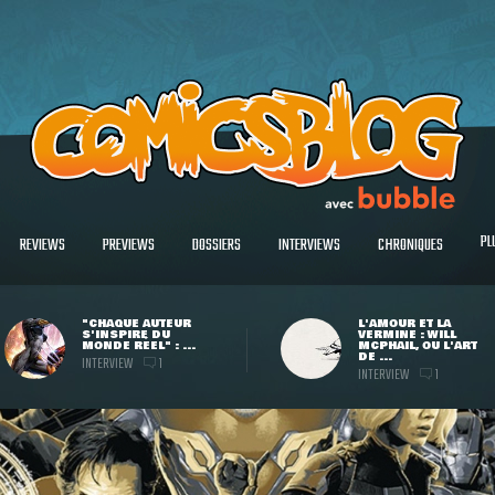
PL
REVIEWS
PREVIEWS
DOSSIERS
INTERVIEWS
CHRONIQUES
"CHAQUE AUTEUR
L'AMOUR ET LA
S'INSPIRE DU
VERMINE : WILL
MONDE RÉEL" : ...
MCPHAIL, OU L'ART
DE ...
INTERVIEW
1
INTERVIEW
1