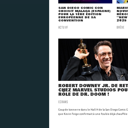
SAN DIEGO COMIC CON
MARV
CHOISIT MALAGA (ESPAGNE)
NOUVE
POUR LA 1ÈRE ÉDITION
HÉROS
EUROPÉENNE DE SA
''NEW
CONVENTION
2025
ACTU VF
BRÈVE
ROBERT DOWNEY JR. DE RE
CHEZ MARVEL STUDIOS POU
RÔLE DE DR. DOOM !
ECRANS
Coup de tonnerre dans le Hall H de la San Diego Comic C
que Kevin Feige confirmait à une foulée déjà chauffée à 