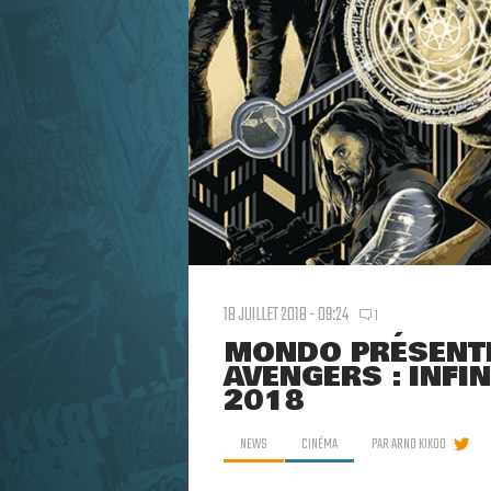
18 JUILLET 2018 - 09:24
1
MONDO PRÉSENTE
AVENGERS : INFI
2018
NEWS
CINÉMA
PAR
ARNO KIKOO