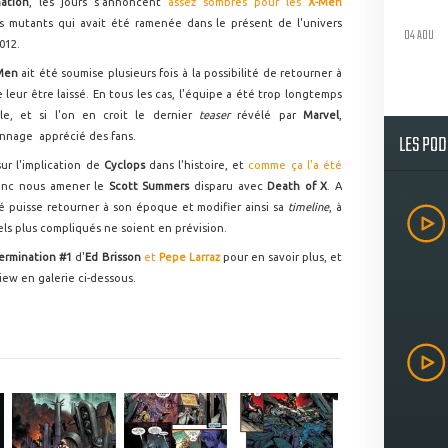
nation
, les jours s'annoncent
assez sombres pour les
X-Men
s mutants qui avait été ramenée dans le présent de l'univers
04 AOU
2012.
Men
ait été soumise plusieurs fois à la possibilité de retourner à
 leur être laissé. En tous les cas, l'équipe a été trop longtemps
e, et si l'on en croit le dernier
teaser
révélé par
Marvel
,
LES PO
nnage apprécié des fans.
ur l'implication de
Cyclops
dans l'histoire, et
comme ça l'a été
 donc nous amener le
Scott Summers
disparu avec
Death of X
. A
é puisse retourner à son époque et modifier ainsi sa
timeline
, à
s plus compliqués ne soient en prévision.
ermination #1
d'
Ed Brisson
et
Pepe Larraz
pour en savoir plus, et
ew en galerie ci-dessous.