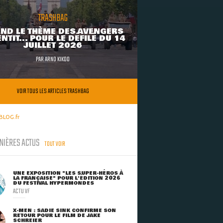
TRASHBAG
ND LE THÈME DES AVENGERS
NTIT... POUR LE DÉFILÉ DU 14
JUILLET 2026
PAR
ARNO KIKOO
VOIR TOUS LES ARTICLES TRASHBAG
BLOG.fr
NIÈRES ACTUS
TOUT VOIR
UNE EXPOSITION "LES SUPER-HÉROS À
LA FRANÇAISE" POUR L'ÉDITION 2026
DU FESTIVAL HYPERMONDES
ACTU VF
X-MEN : SADIE SINK CONFIRME SON
RETOUR POUR LE FILM DE JAKE
SCHREIER