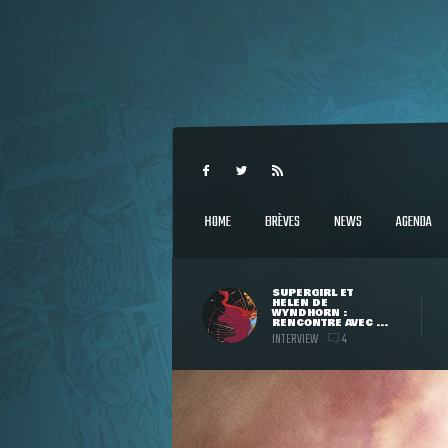
HOME
BRÈVES
NEWS
AGENDA
SUPERGIRL ET
HELEN DE
WYNDHORN :
RENCONTRE AVEC ...
INTERVIEW
4