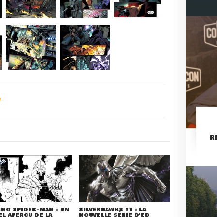
R
NG SPIDER-MAN : UN
SILVERHAWKS #1 : LA
L APERÇU DE LA
NOUVELLE SÉRIE D'ED