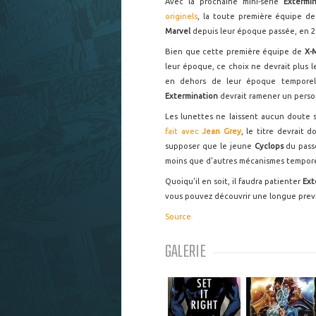
Avec la prochaine mini-série
Extermi
originels
, la toute première équipe de
Marvel
depuis leur époque passée, en 
Bien que cette première équipe de
X-
leur époque, ce choix ne devrait plus le
en dehors de leur époque temporell
Extermination
devrait ramener un perso
Les lunettes ne laissent aucun doute s
fait avec
Jean Grey
, le titre devrait
supposer que le jeune
Cyclops
du pass
moins que d'autres mécanismes temporel
Quoiqu'il en soit, il faudra patienter
Ext
vous pouvez découvrir une longue previ
Source
GALERIE