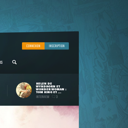
CONNEXION
INSCRIPTION
US
HELEN DE
WYNDHORN ET
WONDER WOMAN :
TOM KING ET ...
INTERVIEW
3