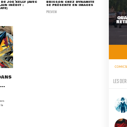
 DE JOE KELLY (AVEC
BRISSON CHEZ DYNAMITE
LAIN INÉDIT :
SE PRÉSENTE EN IMAGES
ATE)
PREVIEW
QUA
RETE
COMICS
DANS
LES DER
..
 ses
 la