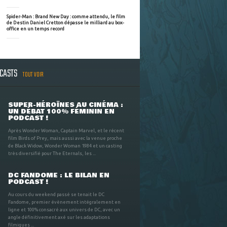
Spider-Man : Brand New Day : comme attendu, le film
de Destin Daniel Cretton dépasse le milliard au box-
office en un temps record
DCASTS
TOUT VOIR
SUPER-HÉROÏNES AU CINÉMA :
UN DÉBAT 100% FÉMININ EN
PODCAST !
Après Wonder Woman, Captain Marvel, et le récent
film Birds of Prey, mais aussi avec la venue proche
de Black Widow, Wonder Woman 1984 et un casting
très diversifié pour The Eternals, les ...
DC FANDOME : LE BILAN EN
PODCAST !
Au cours du weekend passé se tenait le DC
Fandome, premier évènement intégralement en
ligne et 100% consacré aux univers de DC, avec un
angle définitivement axé sur les adaptations
filmiques ...