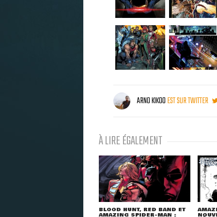
ARNO KIKOO
EST SUR TWITTER
À LIRE ÉGALEMENT
BLOOD HUNT, RED BAND ET
AMAZI
AMAZING SPIDER-MAN :
NOUVE