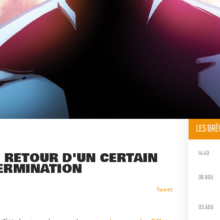
LES BR
14:40
 RETOUR D'UN CERTAIN
ERMINATION
06 AOU
Tweet
05 AOU