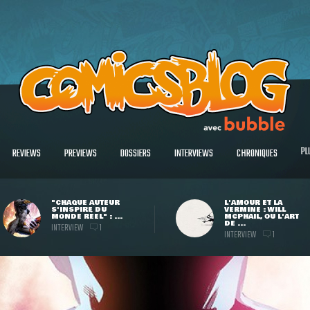
PL
REVIEWS
PREVIEWS
DOSSIERS
INTERVIEWS
CHRONIQUES
"CHAQUE AUTEUR
L'AMOUR ET LA
S'INSPIRE DU
VERMINE : WILL
MONDE RÉEL" : ...
MCPHAIL, OU L'ART
DE ...
INTERVIEW
1
INTERVIEW
1