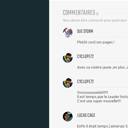
COMMENTAIRES
(
4
)
Vous devez être connecté pour participer
SUE STORM
Plutôt cool ces pages !
CYCLOPE72
Avec sa visière jaune ,en plus ,
CYCLOPE72
Oooouuuuuiiiiiii!!!!!!
Il est temps,que le Leader histo
C'est une super nouvelle!!!!
LUCAS CAGE
Enfin il était temps j'aimerai