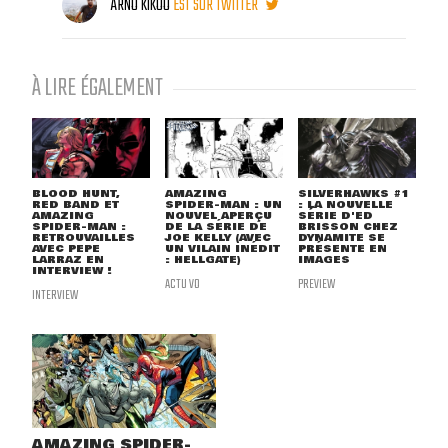
ARNO KIKOO
EST SUR TWITTER
À LIRE ÉGALEMENT
BLOOD HUNT,
AMAZING
SILVERHAWKS #1
RED BAND ET
SPIDER-MAN : UN
: LA NOUVELLE
AMAZING
NOUVEL APERÇU
SÉRIE D'ED
SPIDER-MAN :
DE LA SÉRIE DE
BRISSON CHEZ
RETROUVAILLES
JOE KELLY (AVEC
DYNAMITE SE
AVEC PEPE
UN VILAIN INÉDIT
PRÉSENTE EN
LARRAZ EN
: HELLGATE)
IMAGES
INTERVIEW !
ACTU VO
PREVIEW
INTERVIEW
AMAZING SPIDER-