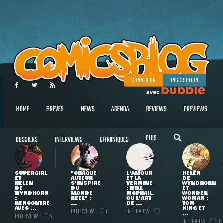
CONNEXION
INSCRIPTION
HOME
BRÈVES
NEWS
AGENDA
REVIEWS
PREVIEWS
PLUS
DOSSIERS
INTERVIEWS
CHRONIQUES
SUPERGIRL
"CHAQUE
L'AMOUR
HELEN
ET
AUTEUR
ET LA
DE
HELEN
S'INSPIRE
VERMINE
WYNDHORN
DE
DU
: WILL
ET
WYNDHORN
MONDE
MCPHAIL,
WONDER
:
RÉEL" :
OU L'ART
WOMAN :
RENCONTRE
...
DE ...
TOM
AVEC ...
KING ET
INTERVIEW
INTERVIEW
1
1
...
INTERVIEW
4
INTERVIEW
3