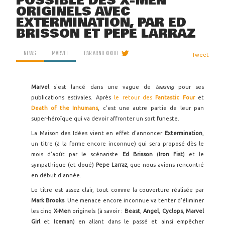
POSSIBLE DES X-MEN
ORIGINELS AVEC
EXTERMINATION, PAR ED
BRISSON ET PEPE LARRAZ
NEWS
MARVEL
PAR
ARNO KIKOO
Tweet
Marvel
s'est lancé dans une vague de
teasing
pour ses
publications estivales. Après
le retour des
Fantastic Four
et
Death of the Inhumans
, c'est une autre partie de leur pan
super-héroïque qui va devoir affronter un sort funeste.
La Maison des Idées vient en effet d'annoncer
Extermination
,
un titre (à la forme encore inconnue) qui sera proposé dès le
mois d'août par le scénariste
Ed Brisson
(
Iron Fist
) et le
sympathique (et doué)
Pepe Larraz
, que nous avions rencontré
en début d'année.
Le titre est assez clair, tout comme la couverture réalisée par
Mark Brooks
. Une menace encore inconnue va tenter d'éliminer
les cinq
X-Men
originels (à savoir :
Beast
,
Angel
,
Cyclops
,
Marvel
Girl
et
Iceman
) en allant dans le passé et ainsi empêcher