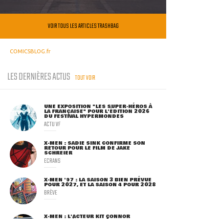
VOIR TOUS LES ARTICLES TRASHBAG
COMICSBLOG.fr
LES DERNIÈRES ACTUS
TOUT VOIR
UNE EXPOSITION "LES SUPER-HÉROS À
LA FRANÇAISE" POUR L'ÉDITION 2026
DU FESTIVAL HYPERMONDES
ACTU VF
X-MEN : SADIE SINK CONFIRME SON
RETOUR POUR LE FILM DE JAKE
SCHREIER
ECRANS
X-MEN '97 : LA SAISON 3 BIEN PRÉVUE
POUR 2027, ET LA SAISON 4 POUR 2028
BRÈVE
X-MEN : L'ACTEUR KIT CONNOR