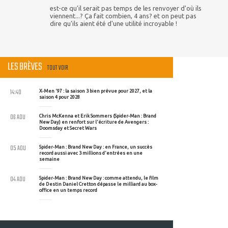
est-ce qu'il serait pas temps de les renvoyer d'où ils
viennent...? Ça fait combien, 4 ans? et on peut pas
dire qu'ils aient été d'une utilité incroyable !
LES BRÈVES
TOUT VOIR
14:40
X-Men '97 : la saison 3 bien prévue pour 2027, et la
saison 4 pour 2028
06 AOU
Chris McKenna et Erik Sommers (Spider-Man : Brand
New Day) en renfort sur l'écriture de Avengers :
Doomsday et Secret Wars
05 AOU
Spider-Man : Brand New Day : en France, un succès
record aussi avec 3 millions d'entrées en une
semaine
04 AOU
Spider-Man : Brand New Day : comme attendu, le film
de Destin Daniel Cretton dépasse le milliard au box-
office en un temps record