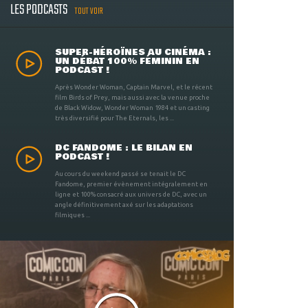
LES PODCASTS
TOUT VOIR
SUPER-HÉROÏNES AU CINÉMA :
UN DÉBAT 100% FÉMININ EN
PODCAST !
Après Wonder Woman, Captain Marvel, et le récent
film Birds of Prey, mais aussi avec la venue proche
de Black Widow, Wonder Woman 1984 et un casting
très diversifié pour The Eternals, les ...
DC FANDOME : LE BILAN EN
PODCAST !
Au cours du weekend passé se tenait le DC
Fandome, premier évènement intégralement en
ligne et 100% consacré aux univers de DC, avec un
angle définitivement axé sur les adaptations
filmiques ...