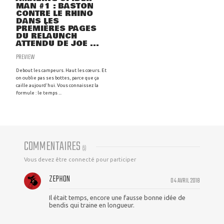
MAN #1 : BASTON
CONTRE LE RHINO
DANS LES
PREMIÈRES PAGES
DU RELAUNCH
ATTENDU DE JOE ...
PREVIEW
Debout les campeurs. Haut les cœurs. Et
on oublie pas ses bottes, parce que ça
caille aujourd'hui. Vous connaissez la
formule : le temps ...
COMMENTAIRES
(
5
)
Vous devez être connecté pour participer
ZEPHON
04 AVRIL 2018
Il était temps, encore une fausse bonne idée de
bendis qui traine en longueur.