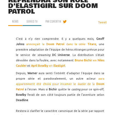
REPRENDRA SON RÔLE
D'ELASTIGIRL SUR DOOM
PATROL
NEWS
SERIES TV
PAR
CORENTIN
Tweet
C'est à n'y rien comprendre. Il y a quelques mois,
Geoff
Johns
annonçait la
Doom Patrol
dans la série
Titans
, une
première adaptation de l'équipe de héros étranges prévue pour
le service de
streaming
DC Universe
. La distribution s'était
dévoilée dans la foulée, avec notamment
Bruno Bichir
en
Niles
Caulder
et
April Bowlby
en
Elastigirl
.
Depuis,
Warner
aura senti l'intérêt d'adapter l'équipe dans sa
propre série et paradoxalement, un autre acteur
aura
apparemment été choisi pour incarner le
leader
de la
Doom
Patrol
à l'écran. Mais si
Bichir
quitte le
casting
pour ce spin-off,
Bowlby
ferait de son côté toujours partie de l'aventure selon
Deadline
.
Restera à clarifier le caractère canonique de la série par rapport