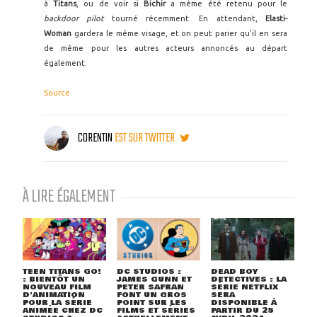
à
Titans
, ou de voir si
Bichir
a même été retenu pour le
backdoor pilot
tourné récemment. En attendant,
Elasti-
Woman
gardera le même visage, et on peut parier qu'il en sera
de même pour les autres acteurs annoncés au départ
également.
Source
CORENTIN
EST SUR TWITTER
À LIRE ÉGALEMENT
TEEN TITANS GO!
DC STUDIOS :
DEAD BOY
: BIENTÔT UN
JAMES GUNN ET
DETECTIVES : LA
NOUVEAU FILM
PETER SAFRAN
SÉRIE NETFLIX
D'ANIMATION
FONT UN GROS
SERA
POUR LA SÉRIE
POINT SUR LES
DISPONIBLE À
ANIMÉE CHEZ DC
FILMS ET SÉRIES
PARTIR DU 25