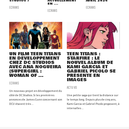
STUDIOS ?
ACTUELLEMENT
AVRIL 2024
EN ...
ECRANS
ECRANS
ECRANS
UN FILM TEEN TITANS
TEEN TITANS :
EN DÉVELOPPEMENT
STARFIRE : LE
CHEZ DC STUDIOS
NOUVEL ALBUM DE
AVEC ANA NOGUEIRA
KAMI GARCIA ET
(SUPERGIRL :
GABRIEL PICOLO SE
WOMAN OF ...
PRÉSENTE EN
IMAGES
ECRANS
ACTU VO
Un nouveau projet en développement du
côté de DC Studios. Si les premières
Une petite saga qui tient la distance sur
annonces de James Gunn concernant son
le temps long. Depuis plus de cinq ans,
DCU étaient très ...
Kami Garcia et Gabriel Picolo proposent, à
intervalles ...