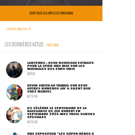
VOIR TOUS LES ARTICLES TRASHBAG
COMICSBLOG.fr
LES DERNIÈRES ACTUS
TOUT VOIR
LANTERNS : DEUX NOUVEAUX EXTRAITS
POUR LA SÉRIE HBO MAX SUR LES
MATINALES DES ETATS-UNIS
BRÈVE
KEVIN SMITH AU TRAVAIL SUR DEUX
AUTRES NUMÉROS JAY & SILENT BOB
CHEZ MARVEL
ACTU VO
DC CÉLÈBRE LE CENTENAIRE DE LA
NAISSANCE DE JOE KUBERT EN
SEPTEMBRE 2026 AVEC TROIS SORTIES
SPÉCIALES
ACTU VO
UNE EXPOSITION "LES SUPER-HÉROS À