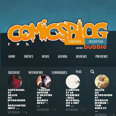
CONNEXION
INSCRIPTION
HOME
BRÈVES
NEWS
AGENDA
REVIEWS
PREVIEWS
PLUS
DOSSIERS
INTERVIEWS
CHRONIQUES
SUPERGIRL
"CHAQUE
L'AMOUR
HELEN
ET
AUTEUR
ET LA
DE
HELEN
S'INSPIRE
VERMINE
WYNDHORN
DE
DU
: WILL
ET
WYNDHORN
MONDE
MCPHAIL,
WONDER
:
RÉEL" :
OU L'ART
WOMAN :
RENCONTRE
...
DE ...
TOM
AVEC ...
KING ET
INTERVIEW
INTERVIEW
1
1
...
INTERVIEW
4
INTERVIEW
3