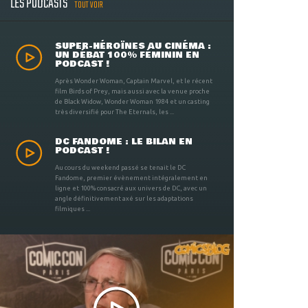
LES PODCASTS
TOUT VOIR
SUPER-HÉROÏNES AU CINÉMA :
UN DÉBAT 100% FÉMININ EN
PODCAST !
Après Wonder Woman, Captain Marvel, et le récent
film Birds of Prey, mais aussi avec la venue proche
de Black Widow, Wonder Woman 1984 et un casting
très diversifié pour The Eternals, les ...
DC FANDOME : LE BILAN EN
PODCAST !
Au cours du weekend passé se tenait le DC
Fandome, premier évènement intégralement en
ligne et 100% consacré aux univers de DC, avec un
angle définitivement axé sur les adaptations
filmiques ...