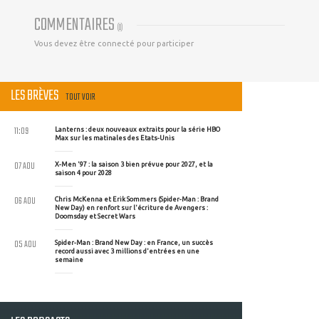
COMMENTAIRES
(
0
)
Vous devez être connecté pour participer
LES BRÈVES
TOUT VOIR
11:09
Lanterns : deux nouveaux extraits pour la série HBO
Max sur les matinales des Etats-Unis
07 AOU
X-Men '97 : la saison 3 bien prévue pour 2027, et la
saison 4 pour 2028
06 AOU
Chris McKenna et Erik Sommers (Spider-Man : Brand
New Day) en renfort sur l'écriture de Avengers :
Doomsday et Secret Wars
05 AOU
Spider-Man : Brand New Day : en France, un succès
record aussi avec 3 millions d'entrées en une
semaine